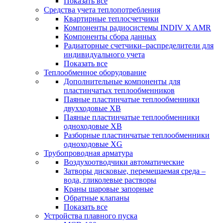
Показать все
Средства учета теплопотребления
Квартирные теплосчетчики
Компоненты радиосистемы INDIV X AMR
Компоненты сбора данных
Радиаторные счетчики–распределители для
индивидуального учета
Показать все
Теплообменное оборудование
Дополнительные компоненты для
пластинчатых теплообменников
Паяные пластинчатые теплообменники
двухходовые XB
Паяные пластинчатые теплообменники
одноходовые ХВ
Разборные пластинчатые теплообменники
одноходовые ХG
Трубопроводная арматура
Воздухоотводчики автоматические
Затворы дисковые, перемещаемая среда –
вода, гликолевые растворы
Краны шаровые запорные
Обратные клапаны
Показать все
Устройства плавного пуска