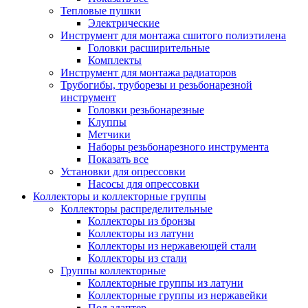
Тепловые пушки
Электрические
Инструмент для монтажа сшитого полиэтилена
Головки расширительные
Комплекты
Инструмент для монтажа радиаторов
Трубогибы, труборезы и резьбонарезной
инструмент
Головки резьбонарезные
Клуппы
Метчики
Наборы резьбонарезного инструмента
Показать все
Установки для опрессовки
Насосы для опрессовки
Коллекторы и коллекторные группы
Коллекторы распределительные
Коллекторы из бронзы
Коллекторы из латуни
Коллекторы из нержавеющей стали
Коллекторы из стали
Группы коллекторные
Коллекторные группы из латуни
Коллекторные группы из нержавейки
Под адаптер