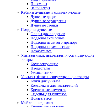
Писсуары
Чаши Генуя
Кабины душевые и комплектующие
Душевые двери
Душевые ограждения
Душевые стенки
Поддоны душевые
Опоры для поддонов
Поддоны акриловые
Поддоны из литого мрамора
Поддоны керамические
Показать все
Умывальники, пьедесталы и сопутствующие
товары
Комплектующие
Пьедесталы
Умывальники
Унитазы, бачки и сопутствующие товары
Бачки для унитаза
Комплекты для инсталляций
Крепежные элементы
Сиденья для унитазов
Показать все
Мойки и подстолья
Крепления для моек