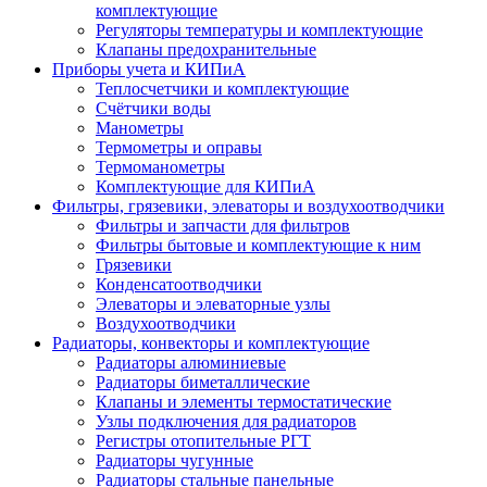
комплектующие
Регуляторы температуры и комплектующие
Клапаны предохранительные
Приборы учета и КИПиА
Теплосчетчики и комплектующие
Счётчики воды
Манометры
Термометры и оправы
Термоманометры
Комплектующие для КИПиА
Фильтры, грязевики, элеваторы и воздухоотводчики
Фильтры и запчасти для фильтров
Фильтры бытовые и комплектующие к ним
Грязевики
Конденсатоотводчики
Элеваторы и элеваторные узлы
Воздухоотводчики
Радиаторы, конвекторы и комплектующие
Радиаторы алюминиевые
Радиаторы биметаллические
Клапаны и элементы термостатические
Узлы подключения для радиаторов
Регистры отопительные РГТ
Радиаторы чугунные
Радиаторы стальные панельные