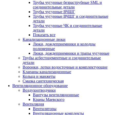
Трубы чугунные безраструбные SML и
соединительные детали
Трубы чугунные ВЧШГ
Трубы чугунные ВЧШГ и соединительные
детали
Трубы чугунные ЧК и соединительные
детали
Показать все
Канализационные люки
Люки, дождеприемники и колодцы
полимерные
Люки, дождеприемники и трапы чугунные
Трубы асбестоцементные и соединительные
детали
Воронки, лотки водосточные и комплектующие
Клапаны канализационные
Кольца и манжеты
Смазка сантехническая
Вентиляционное оборудование
Воздухоотводчики
Вантузы вентиляционные
Краны Маевского
Вентиляция
Вентиляторы
Вентиляционные комплекты