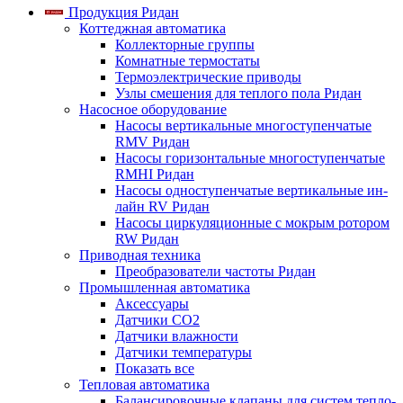
Продукция Ридан
Коттеджная автоматика
Коллекторные группы
Комнатные термостаты
Термоэлектрические приводы
Узлы смешения для теплого пола Ридан
Насосное оборудование
Насосы вертикальные многоступенчатые
RMV Ридан
Насосы горизонтальные многоступенчатые
RMHI Ридан
Насосы одноступенчатые вертикальные ин-
лайн RV Ридан
Насосы циркуляционные с мокрым ротором
RW Ридан
Приводная техника
Преобразователи частоты Ридан
Промышленная автоматика
Аксессуары
Датчики CO2
Датчики влажности
Датчики температуры
Показать все
Тепловая автоматика
Балансировочные клапаны для систем тепло-