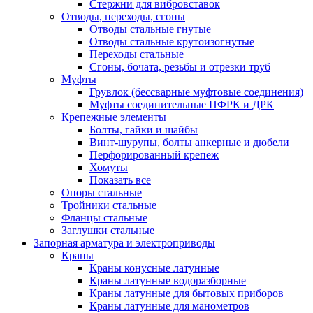
Стержни для вибровставок
Отводы, переходы, сгоны
Отводы стальные гнутые
Отводы стальные крутоизогнутые
Переходы стальные
Сгоны, бочата, резьбы и отрезки труб
Муфты
Грувлок (бессварные муфтовые соединения)
Муфты соединительные ПФРК и ДРК
Крепежные элементы
Болты, гайки и шайбы
Винт-шурупы, болты анкерные и дюбели
Перфорированный крепеж
Хомуты
Показать все
Опоры стальные
Тройники стальные
Фланцы стальные
Заглушки стальные
Запорная арматура и электроприводы
Краны
Краны конусные латунные
Краны латунные водоразборные
Краны латунные для бытовых приборов
Краны латунные для манометров