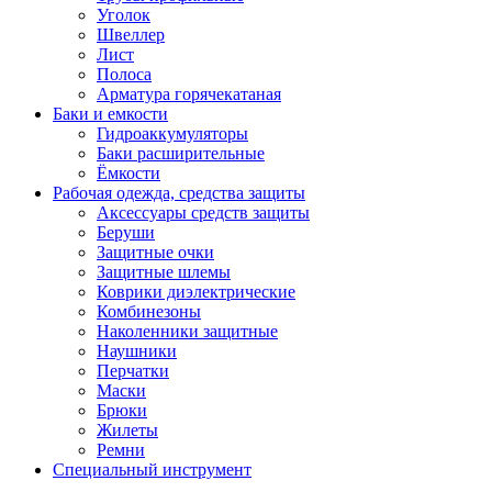
Уголок
Швеллер
Лист
Полоса
Арматура горячекатаная
Баки и емкости
Гидроаккумуляторы
Баки расширительные
Ёмкости
Рабочая одежда, средства защиты
Аксессуары средств защиты
Беруши
Защитные очки
Защитные шлемы
Коврики диэлектрические
Комбинезоны
Наколенники защитные
Наушники
Перчатки
Маски
Брюки
Жилеты
Ремни
Специальный инструмент