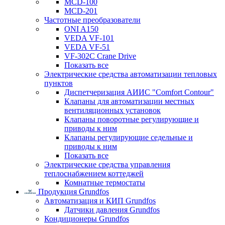
MCD-100
MCD-201
Частотные преобразователи
ONI A150
VEDA VF-101
VEDA VF-51
VF-302C Crane Drive
Показать все
Электрические средства автоматизации тепловых
пунктов
Диспетчеризация АИИС "Comfort Contour"
Клапаны для автоматизации местных
вентиляционных установок
Клапаны поворотные регулирующие и
приводы к ним
Клапаны регулирующие седельные и
приводы к ним
Показать все
Электрические средства управления
теплоснабжением коттеджей
Комнатные термостаты
Продукция Grundfos
Автоматизация и КИП Grundfos
Датчики давления Grundfos
Кондиционеры Grundfos