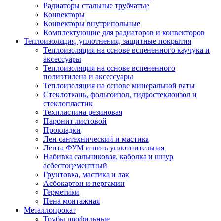
Радиаторы стальные трубчатые
Конвекторы
Конвекторы внутрипольные
Комплектующие для радиаторов и конвекторов
Теплоизоляция, уплотнения, защитные покрытия
Теплоизоляция на основе вспененного каучука и
аксессуары
Теплоизоляция на основе вспененного
полиэтилена и аксессуары
Теплоизоляция на основе минеральной ваты
Стеклоткань, фольгоизол, гидростеклоизол и
стеклопластик
Техпластина резиновая
Паронит листовой
Прокладки
Лен сантехнический и мастика
Лента ФУМ и нить уплотнительная
Набивка сальниковая, каболка и шнур
асбестоцементный
Грунтовка, мастика и лак
Асбокартон и пергамин
Герметики
Пена монтажная
Металлопрокат
Трубы профильные