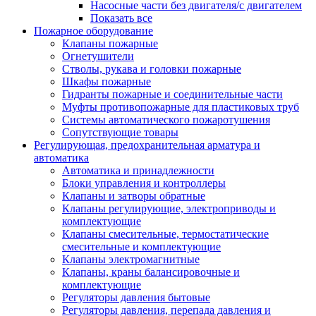
Насосные части без двигателя/с двигателем
Показать все
Пожарное оборудование
Клапаны пожарные
Огнетушители
Стволы, рукава и головки пожарные
Шкафы пожарные
Гидранты пожарные и соединительные части
Муфты противопожарные для пластиковых труб
Системы автоматического пожаротушения
Сопутствующие товары
Регулирующая, предохранительная арматура и
автоматика
Автоматика и принадлежности
Блоки управления и контроллеры
Клапаны и затворы обратные
Клапаны регулирующие, электроприводы и
комплектующие
Клапаны смесительные, термостатические
смесительные и комплектующие
Клапаны электромагнитные
Клапаны, краны балансировочные и
комплектующие
Регуляторы давления бытовые
Регуляторы давления, перепада давления и