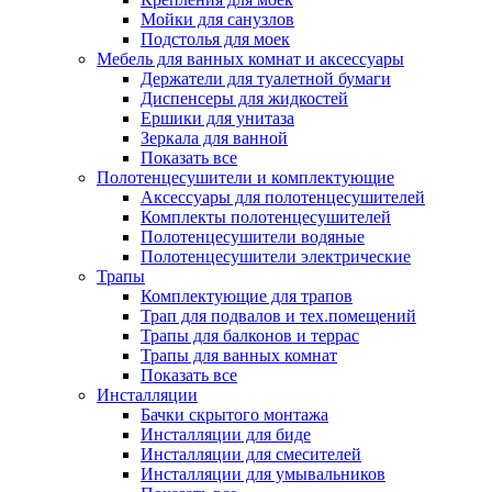
Мойки для санузлов
Подстолья для моек
Мебель для ванных комнат и аксессуары
Держатели для туалетной бумаги
Диспенсеры для жидкостей
Ершики для унитаза
Зеркала для ванной
Показать все
Полотенцесушители и комплектующие
Аксессуары для полотенцесушителей
Комплекты полотенцесушителей
Полотенцесушители водяные
Полотенцесушители электрические
Трапы
Комплектующие для трапов
Трап для подвалов и тех.помещений
Трапы для балконов и террас
Трапы для ванных комнат
Показать все
Инсталляции
Бачки скрытого монтажа
Инсталляции для биде
Инсталляции для смесителей
Инсталляции для умывальников