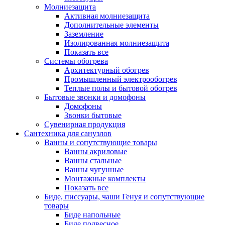
Молниезащита
Активная молниезащита
Дополнительные элементы
Заземление
Изолированная молниезащита
Показать все
Системы обогрева
Архитектурный обогрев
Промышленный электрообогрев
Теплые полы и бытовой обогрев
Бытовые звонки и домофоны
Домофоны
Звонки бытовые
Сувенирная продукция
Сантехника для санузлов
Ванны и сопутствующие товары
Ванны акриловые
Ванны стальные
Ванны чугунные
Монтажные комплекты
Показать все
Биде, писсуары, чаши Генуя и сопутствующие
товары
Биде напольные
Биде подвесное