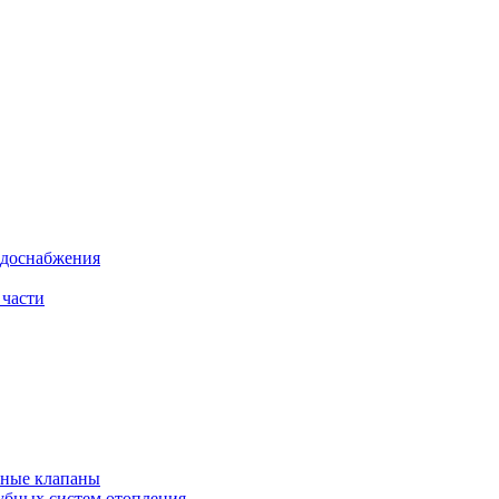
одоснабжения
 части
рные клапаны
убных систем отопления