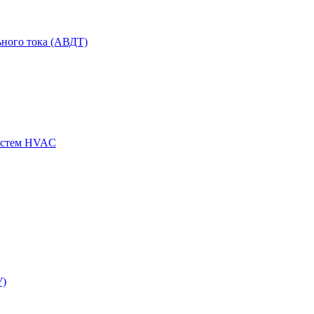
ного тока (АВДТ)
истем HVAC
У)