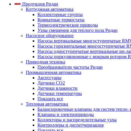
Продукция Ридан
Коттеджная автоматика
Коллекторные группы
Комнатные термостаты
Термоэлектрические приводы
Узлы смешения для теплого пола Ридан
Насосное оборудование
Насосы вертикальные многоступенчатые RM
Насосы горизонтальные многоступенчатые R
Насосы одноступенчатые вертикальные ин-л
Насосы циркуляционные с мокрым ротором 
Приводная техника
Преобразователи частоты Ридан
Промышленная автоматика
Аксессуары
Датчики CO2
Датчики влажности
Датчики температуры
Показать все
Тепловая автоматика
Балансировочные клапаны для систем тепло-
Клапаны и электроприводы
Коллекторы и распределительные узлы
Контроллеры и диспетчеризация
Показать все