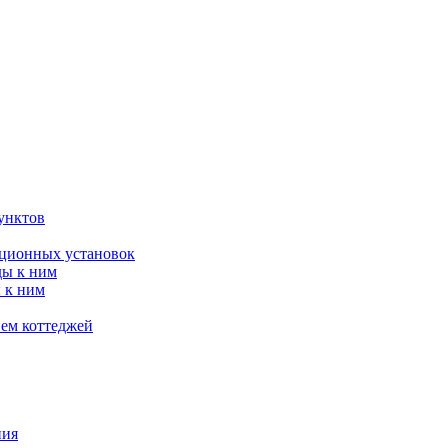
унктов
яционных установок
ды к ним
 к ним
ием коттеджей
ния