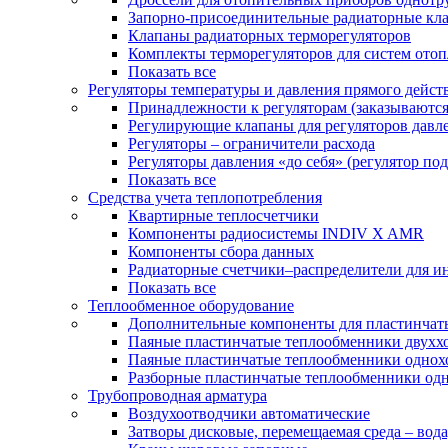
Запорно-присоединительные радиаторные кл
Клапаны радиаторных терморегуляторов
Комплекты терморегуляторов для систем ото
Показать все
Регуляторы температуры и давления прямого дейст
Принадлежности к регуляторам (заказываютс
Регулирующие клапаны для регуляторов давле
Регуляторы – ограничители расхода
Регуляторы давления «до себя» (регулятор по
Показать все
Средства учета теплопотребления
Квартирные теплосчетчики
Компоненты радиосистемы INDIV X AMR
Компоненты сбора данных
Радиаторные счетчики–распределители для и
Показать все
Теплообменное оборудование
Дополнительные компоненты для пластинчат
Паяные пластинчатые теплообменники двухх
Паяные пластинчатые теплообменники одно
Разборные пластинчатые теплообменники од
Трубопроводная арматура
Воздухоотводчики автоматические
Затворы дисковые, перемещаемая среда – вода