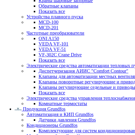
Краны шаровые запорные
Обратные клапаны
Показать все
Устройства плавного пуска
MCD-100
MCD-201
Частотные преобразователи
ONI A150
VEDA VF-101
VEDA VF-51
VF-302C Crane Drive
Показать все
Электрические средства автоматизации тепловых п
Диспетчеризация АИИС "Comfort Contour"
Клапаны для автоматизации местных вентил
Клапаны поворотные регулирующие и приво
Клапаны регулирующие седельные и приводы
Показать все
Электрические средства управления теплоснабжен
Комнатные термостаты
Продукция Grundfos
Автоматизация и КИП Grundfos
Датчики давления Grundfos
Кондиционеры Grundfos
Комплектующие для систем кондиционирова