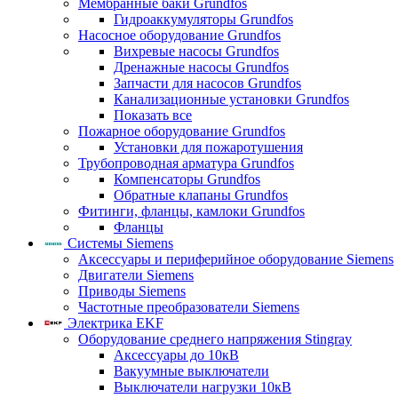
Мембранные баки Grundfos
Гидроаккумуляторы Grundfos
Насосное оборудование Grundfos
Вихревые насосы Grundfos
Дренажные насосы Grundfos
Запчасти для насосов Grundfos
Канализационные установки Grundfos
Показать все
Пожарное оборудование Grundfos
Установки для пожаротушения
Трубопроводная арматура Grundfos
Компенсаторы Grundfos
Обратные клапаны Grundfos
Фитинги, фланцы, камлоки Grundfos
Фланцы
Системы Siemens
Аксессуары и периферийное оборудование Siemens
Двигатели Siemens
Приводы Siemens
Частотные преобразователи Siemens
Электрика EKF
Оборудование среднего напряжения Stingray
Аксессуары до 10кВ
Вакуумные выключатели
Выключатели нагрузки 10кВ