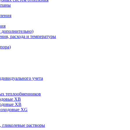
апаны
пления
вия
я дополнительно)
ния, расхода и температуры
дпора)
ндивидуального учета
ых теплообменников
одовые XB
ходовые ХВ
ноходовые ХG
, гликолевые растворы