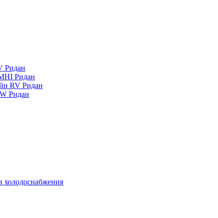
V Ридан
MHI Ридан
айн RV Ридан
RW Ридан
 и холодоснабжения