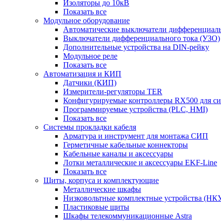
Изоляторы до 10кВ
Показать все
Модульное оборудование
Автоматические выключатели дифференциаль
Выключатели дифференциального тока (УЗО)
Дополнительные устройства на DIN-рейку
Модульное реле
Показать все
Автоматизация и КИП
Датчики (КИП)
Измерители-регуляторы TER
Конфигурируемые контроллеры RX500 для с
Программируемые устройства (PLC, HMI)
Показать все
Системы прокладки кабеля
Арматура и инструмент для монтажа СИП
Герметичные кабельные коннекторы
Кабельные каналы и аксессуары
Лотки металлические и аксессуары EKF-Line
Показать все
Щиты, корпуса и комплектующие
Металлические шкафы
Низковольтные комплектные устройства (НК
Пластиковые щиты
Шкафы телекоммуникационные Astra