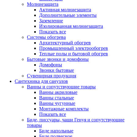
Молниезащита
Активная молниезащита
Дополнительные элементы
Заземление
Изолированная молниезащита
Показать все
Системы обогрева
Архитектурный обогрев
Промышленный электрообогрев
Теплые полы и бытовой обогрев
Бытовые звонки и домофоны
Домофоны
Звонки бытовые
Сувенирная продукция
Сантехника для санузлов
Ванны и сопутствующие товары
Ванны акриловые
Ванны стальные
Ванны чугунные
Монтажные комплекты
Показать все
Биде, писсуары, чаши Генуя и сопутствующие
товары
Биде напольные
Биде подвесное