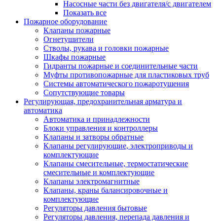
Насосные части без двигателя/с двигателем
Показать все
Пожарное оборудование
Клапаны пожарные
Огнетушители
Стволы, рукава и головки пожарные
Шкафы пожарные
Гидранты пожарные и соединительные части
Муфты противопожарные для пластиковых труб
Системы автоматического пожаротушения
Сопутствующие товары
Регулирующая, предохранительная арматура и
автоматика
Автоматика и принадлежности
Блоки управления и контроллеры
Клапаны и затворы обратные
Клапаны регулирующие, электроприводы и
комплектующие
Клапаны смесительные, термостатические
смесительные и комплектующие
Клапаны электромагнитные
Клапаны, краны балансировочные и
комплектующие
Регуляторы давления бытовые
Регуляторы давления, перепада давления и