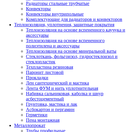
Радиаторы стальные трубчатые
Конвекторы
Конвекторы внутрипольные
Комплектующие для радиаторов и конвекторов
Теплоизоляция, уплотнения, защитные покрытия
Теплоизоляция на основе вспененного каучука и
аксессуары
Теплоизоляция на основе вспененного
полиэтилена и аксессуары
Теплоизоляция на основе минеральной ваты
Стеклоткань, фольгоизол, гидростеклоизол и
стеклопластик
Техпластина резиновая
Паронит листовой
Прокладки
Лен сантехнический и мастика
Лента ФУМ и нить уплотнительная
Набивка сальниковая, каболка и шнур
асбестоцементный
Грунтовка, мастика и лак
Асбокартон и пергамин
Герметики
Пена монтажная
Металлопрокат
Трубы профильные