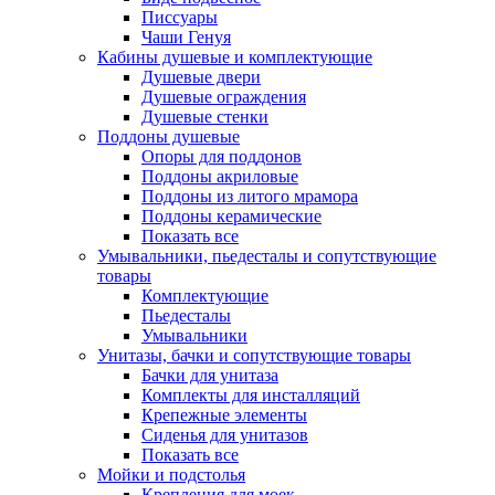
Писсуары
Чаши Генуя
Кабины душевые и комплектующие
Душевые двери
Душевые ограждения
Душевые стенки
Поддоны душевые
Опоры для поддонов
Поддоны акриловые
Поддоны из литого мрамора
Поддоны керамические
Показать все
Умывальники, пьедесталы и сопутствующие
товары
Комплектующие
Пьедесталы
Умывальники
Унитазы, бачки и сопутствующие товары
Бачки для унитаза
Комплекты для инсталляций
Крепежные элементы
Сиденья для унитазов
Показать все
Мойки и подстолья
Крепления для моек