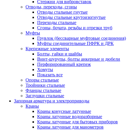
Стержни для вибровставок
Отводы, переходы, сгоны
Отводы стальные гнутые
Отводы стальные крутоизогнутые
Переходы стальные
Сгоны, бочата, резьбы и отрезки труб
Муфты
Грувлок (бессварные муфтовые соединения)
Муфты соединительные ПФРК и ДРК
Крепежные элементы
Болты, гайки и шайбы
Винт-шурупы, болты анкерные и дюбели
Перфорированный крепеж
Хомуты
Показать все
Опоры стальные
Тройники стальные
Фланцы стальные
Заглушки стальные
Запорная арматура и электроприводы
Краны
Краны конусные латунные
Краны латунные водоразборные
Краны латунные для бытовых приборов
Краны латунные для манометров