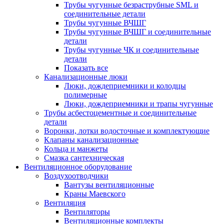
Трубы чугунные безраструбные SML и
соединительные детали
Трубы чугунные ВЧШГ
Трубы чугунные ВЧШГ и соединительные
детали
Трубы чугунные ЧК и соединительные
детали
Показать все
Канализационные люки
Люки, дождеприемники и колодцы
полимерные
Люки, дождеприемники и трапы чугунные
Трубы асбестоцементные и соединительные
детали
Воронки, лотки водосточные и комплектующие
Клапаны канализационные
Кольца и манжеты
Смазка сантехническая
Вентиляционное оборудование
Воздухоотводчики
Вантузы вентиляционные
Краны Маевского
Вентиляция
Вентиляторы
Вентиляционные комплекты