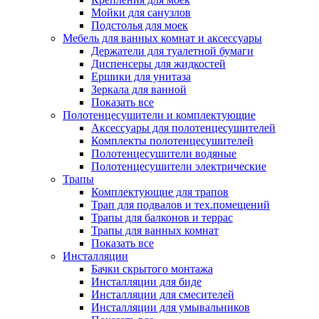
Мойки для санузлов
Подстолья для моек
Мебель для ванных комнат и аксессуары
Держатели для туалетной бумаги
Диспенсеры для жидкостей
Ершики для унитаза
Зеркала для ванной
Показать все
Полотенцесушители и комплектующие
Аксессуары для полотенцесушителей
Комплекты полотенцесушителей
Полотенцесушители водяные
Полотенцесушители электрические
Трапы
Комплектующие для трапов
Трап для подвалов и тех.помещений
Трапы для балконов и террас
Трапы для ванных комнат
Показать все
Инсталляции
Бачки скрытого монтажа
Инсталляции для биде
Инсталляции для смесителей
Инсталляции для умывальников