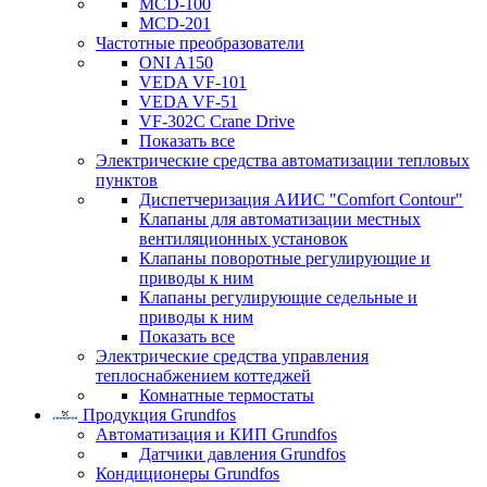
MCD-100
MCD-201
Частотные преобразователи
ONI A150
VEDA VF-101
VEDA VF-51
VF-302C Crane Drive
Показать все
Электрические средства автоматизации тепловых
пунктов
Диспетчеризация АИИС "Comfort Contour"
Клапаны для автоматизации местных
вентиляционных установок
Клапаны поворотные регулирующие и
приводы к ним
Клапаны регулирующие седельные и
приводы к ним
Показать все
Электрические средства управления
теплоснабжением коттеджей
Комнатные термостаты
Продукция Grundfos
Автоматизация и КИП Grundfos
Датчики давления Grundfos
Кондиционеры Grundfos