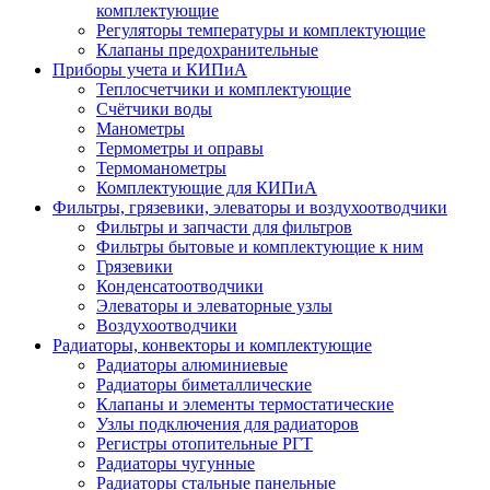
комплектующие
Регуляторы температуры и комплектующие
Клапаны предохранительные
Приборы учета и КИПиА
Теплосчетчики и комплектующие
Счётчики воды
Манометры
Термометры и оправы
Термоманометры
Комплектующие для КИПиА
Фильтры, грязевики, элеваторы и воздухоотводчики
Фильтры и запчасти для фильтров
Фильтры бытовые и комплектующие к ним
Грязевики
Конденсатоотводчики
Элеваторы и элеваторные узлы
Воздухоотводчики
Радиаторы, конвекторы и комплектующие
Радиаторы алюминиевые
Радиаторы биметаллические
Клапаны и элементы термостатические
Узлы подключения для радиаторов
Регистры отопительные РГТ
Радиаторы чугунные
Радиаторы стальные панельные