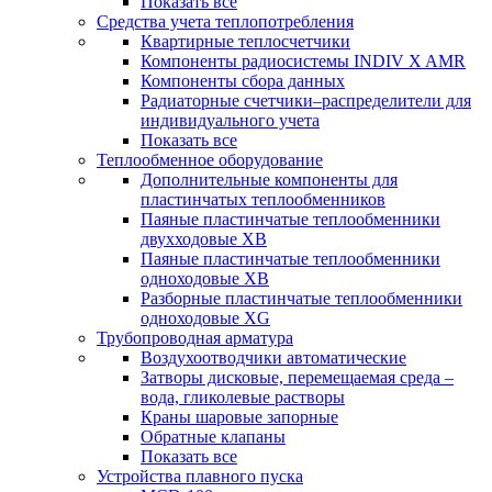
Показать все
Средства учета теплопотребления
Квартирные теплосчетчики
Компоненты радиосистемы INDIV X AMR
Компоненты сбора данных
Радиаторные счетчики–распределители для
индивидуального учета
Показать все
Теплообменное оборудование
Дополнительные компоненты для
пластинчатых теплообменников
Паяные пластинчатые теплообменники
двухходовые XB
Паяные пластинчатые теплообменники
одноходовые ХВ
Разборные пластинчатые теплообменники
одноходовые ХG
Трубопроводная арматура
Воздухоотводчики автоматические
Затворы дисковые, перемещаемая среда –
вода, гликолевые растворы
Краны шаровые запорные
Обратные клапаны
Показать все
Устройства плавного пуска