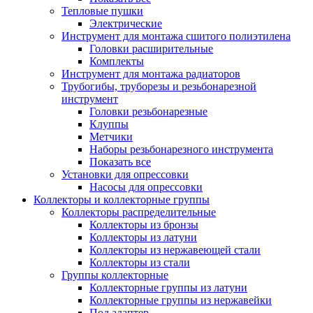
Тепловые пушки
Электрические
Инструмент для монтажа сшитого полиэтилена
Головки расширительные
Комплекты
Инструмент для монтажа радиаторов
Трубогибы, труборезы и резьбонарезной
инструмент
Головки резьбонарезные
Клуппы
Метчики
Наборы резьбонарезного инструмента
Показать все
Установки для опрессовки
Насосы для опрессовки
Коллекторы и коллекторные группы
Коллекторы распределительные
Коллекторы из бронзы
Коллекторы из латуни
Коллекторы из нержавеющей стали
Коллекторы из стали
Группы коллекторные
Коллекторные группы из латуни
Коллекторные группы из нержавейки
Под адаптер