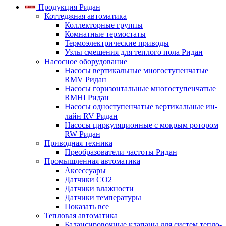
Продукция Ридан
Коттеджная автоматика
Коллекторные группы
Комнатные термостаты
Термоэлектрические приводы
Узлы смешения для теплого пола Ридан
Насосное оборудование
Насосы вертикальные многоступенчатые
RMV Ридан
Насосы горизонтальные многоступенчатые
RMHI Ридан
Насосы одноступенчатые вертикальные ин-
лайн RV Ридан
Насосы циркуляционные с мокрым ротором
RW Ридан
Приводная техника
Преобразователи частоты Ридан
Промышленная автоматика
Аксессуары
Датчики CO2
Датчики влажности
Датчики температуры
Показать все
Тепловая автоматика
Балансировочные клапаны для систем тепло-