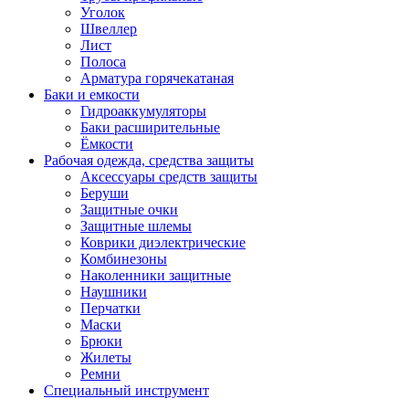
Уголок
Швеллер
Лист
Полоса
Арматура горячекатаная
Баки и емкости
Гидроаккумуляторы
Баки расширительные
Ёмкости
Рабочая одежда, средства защиты
Аксессуары средств защиты
Беруши
Защитные очки
Защитные шлемы
Коврики диэлектрические
Комбинезоны
Наколенники защитные
Наушники
Перчатки
Маски
Брюки
Жилеты
Ремни
Специальный инструмент