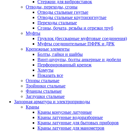
Стержни для вибровставок
Отводы, переходы, сгоны
Отводы стальные гнутые
Отводы стальные крутоизогнутые
Переходы стальные
Сгоны, бочата, резьбы и отрезки труб
Муфты
Грувлок (бессварные муфтовые соединения)
Муфты соединительные ПФРК и ДРК
Крепежные элементы
Болты, гайки и шайбы
Винт-шурупы, болты анкерные и дюбели
Перфорированный крепеж
Хомуты
Показать все
Опоры стальные
Тройники стальные
Фланцы стальные
Заглушки стальные
Запорная арматура и электроприводы
Краны
Краны конусные латунные
Краны латунные водоразборные
Краны латунные для бытовых приборов
Краны латунные для манометров