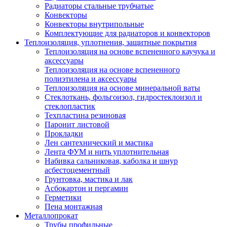
Радиаторы стальные трубчатые
Конвекторы
Конвекторы внутрипольные
Комплектующие для радиаторов и конвекторов
Теплоизоляция, уплотнения, защитные покрытия
Теплоизоляция на основе вспененного каучука и
аксессуары
Теплоизоляция на основе вспененного
полиэтилена и аксессуары
Теплоизоляция на основе минеральной ваты
Стеклоткань, фольгоизол, гидростеклоизол и
стеклопластик
Техпластина резиновая
Паронит листовой
Прокладки
Лен сантехнический и мастика
Лента ФУМ и нить уплотнительная
Набивка сальниковая, каболка и шнур
асбестоцементный
Грунтовка, мастика и лак
Асбокартон и пергамин
Герметики
Пена монтажная
Металлопрокат
Трубы профильные