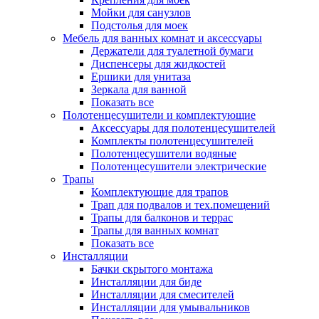
Мойки для санузлов
Подстолья для моек
Мебель для ванных комнат и аксессуары
Держатели для туалетной бумаги
Диспенсеры для жидкостей
Ершики для унитаза
Зеркала для ванной
Показать все
Полотенцесушители и комплектующие
Аксессуары для полотенцесушителей
Комплекты полотенцесушителей
Полотенцесушители водяные
Полотенцесушители электрические
Трапы
Комплектующие для трапов
Трап для подвалов и тех.помещений
Трапы для балконов и террас
Трапы для ванных комнат
Показать все
Инсталляции
Бачки скрытого монтажа
Инсталляции для биде
Инсталляции для смесителей
Инсталляции для умывальников