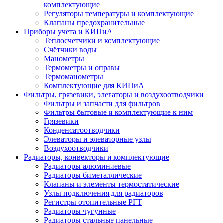
комплектующие
Регуляторы температуры и комплектующие
Клапаны предохранительные
Приборы учета и КИПиА
Теплосчетчики и комплектующие
Счётчики воды
Манометры
Термометры и оправы
Термоманометры
Комплектующие для КИПиА
Фильтры, грязевики, элеваторы и воздухоотводчики
Фильтры и запчасти для фильтров
Фильтры бытовые и комплектующие к ним
Грязевики
Конденсатоотводчики
Элеваторы и элеваторные узлы
Воздухоотводчики
Радиаторы, конвекторы и комплектующие
Радиаторы алюминиевые
Радиаторы биметаллические
Клапаны и элементы термостатические
Узлы подключения для радиаторов
Регистры отопительные РГТ
Радиаторы чугунные
Радиаторы стальные панельные