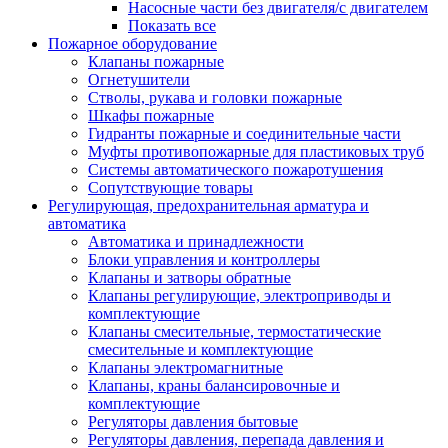
Насосные части без двигателя/с двигателем
Показать все
Пожарное оборудование
Клапаны пожарные
Огнетушители
Стволы, рукава и головки пожарные
Шкафы пожарные
Гидранты пожарные и соединительные части
Муфты противопожарные для пластиковых труб
Системы автоматического пожаротушения
Сопутствующие товары
Регулирующая, предохранительная арматура и
автоматика
Автоматика и принадлежности
Блоки управления и контроллеры
Клапаны и затворы обратные
Клапаны регулирующие, электроприводы и
комплектующие
Клапаны смесительные, термостатические
смесительные и комплектующие
Клапаны электромагнитные
Клапаны, краны балансировочные и
комплектующие
Регуляторы давления бытовые
Регуляторы давления, перепада давления и