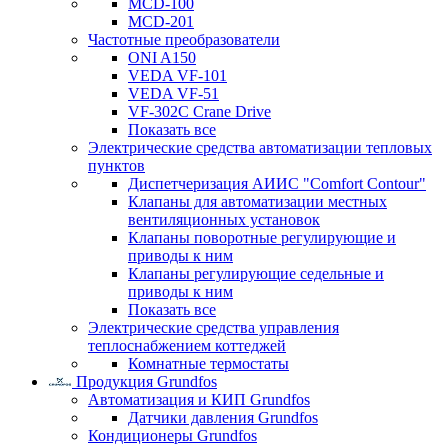
MCD-100
MCD-201
Частотные преобразователи
ONI A150
VEDA VF-101
VEDA VF-51
VF-302C Crane Drive
Показать все
Электрические средства автоматизации тепловых
пунктов
Диспетчеризация АИИС "Comfort Contour"
Клапаны для автоматизации местных
вентиляционных установок
Клапаны поворотные регулирующие и
приводы к ним
Клапаны регулирующие седельные и
приводы к ним
Показать все
Электрические средства управления
теплоснабжением коттеджей
Комнатные термостаты
Продукция Grundfos
Автоматизация и КИП Grundfos
Датчики давления Grundfos
Кондиционеры Grundfos