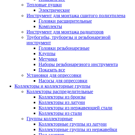
Тепловые пушки
Электрические
Инструмент для монтажа сшитого полиэтилена
Головки расширительные
Комплекты
Инструмент для монтажа радиаторов
Трубогибы, труборезы и резьбонарезной
инструмент
Головки резьбонарезные
Клуппы
Метчики
Наборы резьбонарезного инструмента
Показать все
Установки для опрессовки
Насосы для опрессовки
Коллекторы и коллекторные группы
Коллекторы распределительные
Коллекторы из бронзы
Коллекторы из латуни
Коллекторы из нержавеющей стали
Коллекторы из стали
Группы коллекторные
Коллекторные группы из латуни
Коллекторные группы из нержавейки
Под адаптер