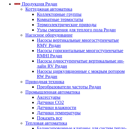
Продукция Ридан
Коттеджная автоматика
Коллекторные группы
Комнатные термостаты
Термоэлектрические приводы
Узлы смешения для теплого пола Ридан
Насосное оборудование
Насосы вертикальные многоступенчатые
RMV Ридан
Насосы горизонтальные многоступенчатые
RMHI Ридан
Насосы одноступенчатые вертикальные ин-
лайн RV Ридан
Насосы циркуляционные с мокрым ротором
RW Ридан
Приводная техника
Преобразователи частоты Ридан
Промышленная автоматика
Аксессуары
Датчики CO2
Датчики влажности
Датчики температуры
Показать все
Тепловая автоматика
Балансировочные клапаны для систем тепло-