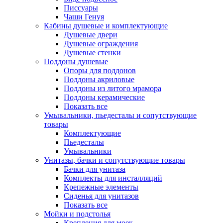
Писсуары
Чаши Генуя
Кабины душевые и комплектующие
Душевые двери
Душевые ограждения
Душевые стенки
Поддоны душевые
Опоры для поддонов
Поддоны акриловые
Поддоны из литого мрамора
Поддоны керамические
Показать все
Умывальники, пьедесталы и сопутствующие
товары
Комплектующие
Пьедесталы
Умывальники
Унитазы, бачки и сопутствующие товары
Бачки для унитаза
Комплекты для инсталляций
Крепежные элементы
Сиденья для унитазов
Показать все
Мойки и подстолья
Крепления для моек