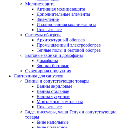
Молниезащита
Активная молниезащита
Дополнительные элементы
Заземление
Изолированная молниезащита
Показать все
Системы обогрева
Архитектурный обогрев
Промышленный электрообогрев
Теплые полы и бытовой обогрев
Бытовые звонки и домофоны
Домофоны
Звонки бытовые
Сувенирная продукция
Сантехника для санузлов
Ванны и сопутствующие товары
Ванны акриловые
Ванны стальные
Ванны чугунные
Монтажные комплекты
Показать все
Биде, писсуары, чаши Генуя и сопутствующие
товары
Биде напольные
Биде подвесное