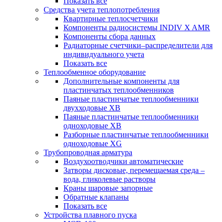
Показать все
Средства учета теплопотребления
Квартирные теплосчетчики
Компоненты радиосистемы INDIV X AMR
Компоненты сбора данных
Радиаторные счетчики–распределители для
индивидуального учета
Показать все
Теплообменное оборудование
Дополнительные компоненты для
пластинчатых теплообменников
Паяные пластинчатые теплообменники
двухходовые XB
Паяные пластинчатые теплообменники
одноходовые ХВ
Разборные пластинчатые теплообменники
одноходовые ХG
Трубопроводная арматура
Воздухоотводчики автоматические
Затворы дисковые, перемещаемая среда –
вода, гликолевые растворы
Краны шаровые запорные
Обратные клапаны
Показать все
Устройства плавного пуска