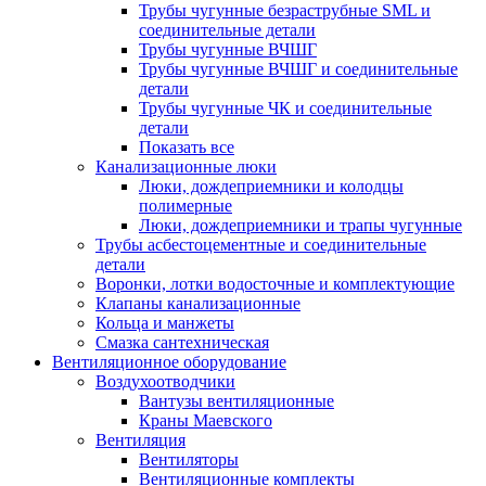
Трубы чугунные безраструбные SML и
соединительные детали
Трубы чугунные ВЧШГ
Трубы чугунные ВЧШГ и соединительные
детали
Трубы чугунные ЧК и соединительные
детали
Показать все
Канализационные люки
Люки, дождеприемники и колодцы
полимерные
Люки, дождеприемники и трапы чугунные
Трубы асбестоцементные и соединительные
детали
Воронки, лотки водосточные и комплектующие
Клапаны канализационные
Кольца и манжеты
Смазка сантехническая
Вентиляционное оборудование
Воздухоотводчики
Вантузы вентиляционные
Краны Маевского
Вентиляция
Вентиляторы
Вентиляционные комплекты