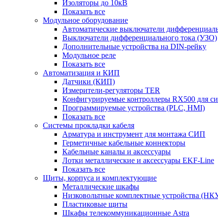
Изоляторы до 10кВ
Показать все
Модульное оборудование
Автоматические выключатели дифференциаль
Выключатели дифференциального тока (УЗО)
Дополнительные устройства на DIN-рейку
Модульное реле
Показать все
Автоматизация и КИП
Датчики (КИП)
Измерители-регуляторы TER
Конфигурируемые контроллеры RX500 для с
Программируемые устройства (PLC, HMI)
Показать все
Системы прокладки кабеля
Арматура и инструмент для монтажа СИП
Герметичные кабельные коннекторы
Кабельные каналы и аксессуары
Лотки металлические и аксессуары EKF-Line
Показать все
Щиты, корпуса и комплектующие
Металлические шкафы
Низковольтные комплектные устройства (НК
Пластиковые щиты
Шкафы телекоммуникационные Astra