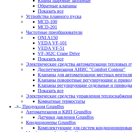
Краны шаровые запорные
Обратные клапаны
Показать все
Устройства плавного пуска
MCD-100
MCD-201
Частотные преобразователи
ONI A150
VEDA VF-101
VEDA VF-51
VF-302C Crane Drive
Показать все
Электрические средства автоматизации тепловых п
Диспетчеризация АИИС "Comfort Contour"
Клапаны для автоматизации местных вентил
Клапаны поворотные регулирующие и приво
Клапаны регулирующие седельные и приводы
Показать все
Электрические средства управления теплоснабжен
Комнатные термостаты
Продукция Grundfos
Автоматизация и КИП Grundfos
Датчики давления Grundfos
Кондиционеры Grundfos
Комплектующие для систем кондиционирова