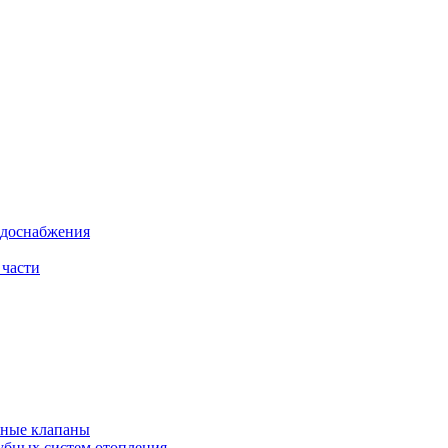
одоснабжения
 части
рные клапаны
убных систем отопления