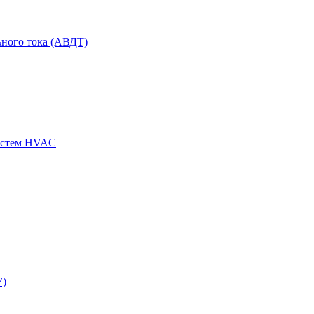
ного тока (АВДТ)
истем HVAC
У)