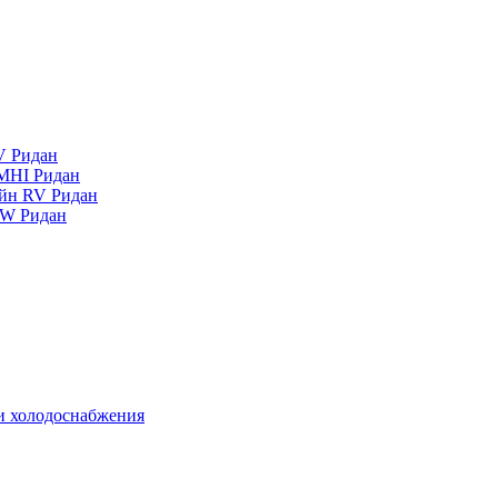
V Ридан
MHI Ридан
айн RV Ридан
RW Ридан
 и холодоснабжения