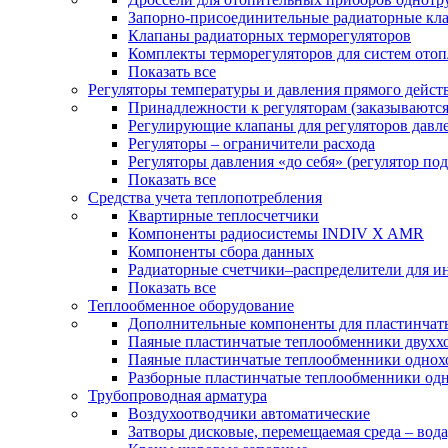
Запорно-присоединительные радиаторные кл
Клапаны радиаторных терморегуляторов
Комплекты терморегуляторов для систем ото
Показать все
Регуляторы температуры и давления прямого дейст
Принадлежности к регуляторам (заказываютс
Регулирующие клапаны для регуляторов давле
Регуляторы – ограничители расхода
Регуляторы давления «до себя» (регулятор по
Показать все
Средства учета теплопотребления
Квартирные теплосчетчики
Компоненты радиосистемы INDIV X AMR
Компоненты сбора данных
Радиаторные счетчики–распределители для и
Показать все
Теплообменное оборудование
Дополнительные компоненты для пластинчат
Паяные пластинчатые теплообменники двухх
Паяные пластинчатые теплообменники одно
Разборные пластинчатые теплообменники од
Трубопроводная арматура
Воздухоотводчики автоматические
Затворы дисковые, перемещаемая среда – вода