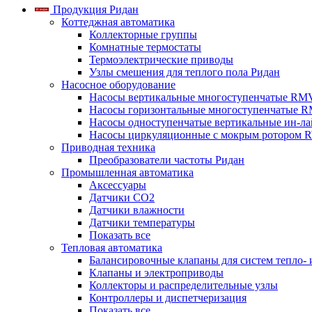
Продукция Ридан
Коттеджная автоматика
Коллекторные группы
Комнатные термостаты
Термоэлектрические приводы
Узлы смешения для теплого пола Ридан
Насосное оборудование
Насосы вертикальные многоступенчатые RM
Насосы горизонтальные многоступенчатые R
Насосы одноступенчатые вертикальные ин-л
Насосы циркуляционные с мокрым ротором 
Приводная техника
Преобразователи частоты Ридан
Промышленная автоматика
Аксессуары
Датчики CO2
Датчики влажности
Датчики температуры
Показать все
Тепловая автоматика
Балансировочные клапаны для систем тепло-
Клапаны и электроприводы
Коллекторы и распределительные узлы
Контроллеры и диспетчеризация
Показать все