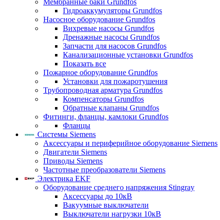
Мембранные баки Grundfos
Гидроаккумуляторы Grundfos
Насосное оборудование Grundfos
Вихревые насосы Grundfos
Дренажные насосы Grundfos
Запчасти для насосов Grundfos
Канализационные установки Grundfos
Показать все
Пожарное оборудование Grundfos
Установки для пожаротушения
Трубопроводная арматура Grundfos
Компенсаторы Grundfos
Обратные клапаны Grundfos
Фитинги, фланцы, камлоки Grundfos
Фланцы
Системы Siemens
Аксессуары и периферийное оборудование Siemens
Двигатели Siemens
Приводы Siemens
Частотные преобразователи Siemens
Электрика EKF
Оборудование среднего напряжения Stingray
Аксессуары до 10кВ
Вакуумные выключатели
Выключатели нагрузки 10кВ