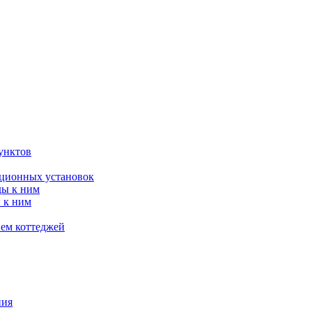
унктов
яционных установок
ды к ним
 к ним
ием коттеджей
ния