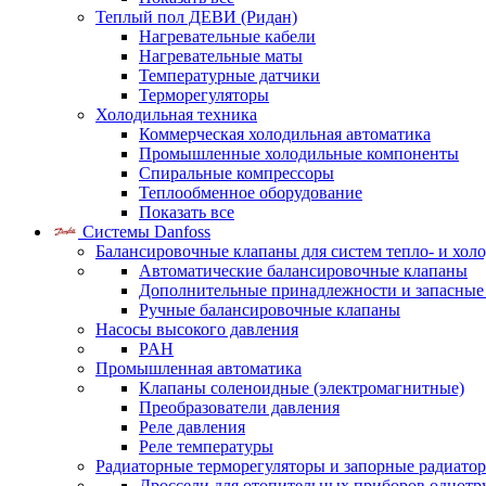
Теплый пол ДЕВИ (Ридан)
Нагревательные кабели
Нагревательные маты
Температурные датчики
Терморегуляторы
Холодильная техника
Коммерческая холодильная автоматика
Промышленные холодильные компоненты
Спиральные компрессоры
Теплообменное оборудование
Показать все
Системы Danfoss
Балансировочные клапаны для систем тепло- и хол
Автоматические балансировочные клапаны
Дополнительные принадлежности и запасные
Ручные балансировочные клапаны
Насосы высокого давления
PAH
Промышленная автоматика
Клапаны соленоидные (электромагнитные)
Преобразователи давления
Реле давления
Реле температуры
Радиаторные терморегуляторы и запорные радиато
Дроссели для отопительных приборов однотр