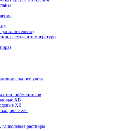
апаны
пления
вия
я дополнительно)
ния, расхода и температуры
дпора)
ндивидуального учета
ых теплообменников
одовые XB
ходовые ХВ
ноходовые ХG
, гликолевые растворы