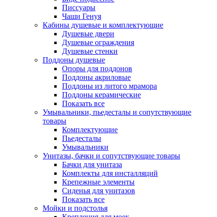
Писсуары
Чаши Генуя
Кабины душевые и комплектующие
Душевые двери
Душевые ограждения
Душевые стенки
Поддоны душевые
Опоры для поддонов
Поддоны акриловые
Поддоны из литого мрамора
Поддоны керамические
Показать все
Умывальники, пьедесталы и сопутствующие
товары
Комплектующие
Пьедесталы
Умывальники
Унитазы, бачки и сопутствующие товары
Бачки для унитаза
Комплекты для инсталляций
Крепежные элементы
Сиденья для унитазов
Показать все
Мойки и подстолья
Крепления для моек