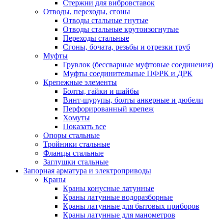
Стержни для вибровставок
Отводы, переходы, сгоны
Отводы стальные гнутые
Отводы стальные крутоизогнутые
Переходы стальные
Сгоны, бочата, резьбы и отрезки труб
Муфты
Грувлок (бессварные муфтовые соединения)
Муфты соединительные ПФРК и ДРК
Крепежные элементы
Болты, гайки и шайбы
Винт-шурупы, болты анкерные и дюбели
Перфорированный крепеж
Хомуты
Показать все
Опоры стальные
Тройники стальные
Фланцы стальные
Заглушки стальные
Запорная арматура и электроприводы
Краны
Краны конусные латунные
Краны латунные водоразборные
Краны латунные для бытовых приборов
Краны латунные для манометров