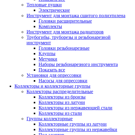
Тепловые пушки
Электрические
Инструмент для монтажа сшитого полиэтилена
Головки расширительные
Комплекты
Инструмент для монтажа радиаторов
Трубогибы, труборезы и резьбонарезной
инструмент
Головки резьбонарезные
Клуппы
Метчики
Наборы резьбонарезного инструмента
Показать все
Установки для опрессовки
Насосы для опрессовки
Коллекторы и коллекторные группы
Коллекторы распределительные
Коллекторы из бронзы
Коллекторы из латуни
Коллекторы из нержавеющей стали
Коллекторы из стали
Группы коллекторные
Коллекторные группы из латуни
Коллекторные группы из нержавейки
Под адаптер