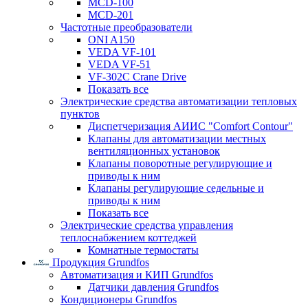
MCD-100
MCD-201
Частотные преобразователи
ONI A150
VEDA VF-101
VEDA VF-51
VF-302C Crane Drive
Показать все
Электрические средства автоматизации тепловых
пунктов
Диспетчеризация АИИС "Comfort Contour"
Клапаны для автоматизации местных
вентиляционных установок
Клапаны поворотные регулирующие и
приводы к ним
Клапаны регулирующие седельные и
приводы к ним
Показать все
Электрические средства управления
теплоснабжением коттеджей
Комнатные термостаты
Продукция Grundfos
Автоматизация и КИП Grundfos
Датчики давления Grundfos
Кондиционеры Grundfos