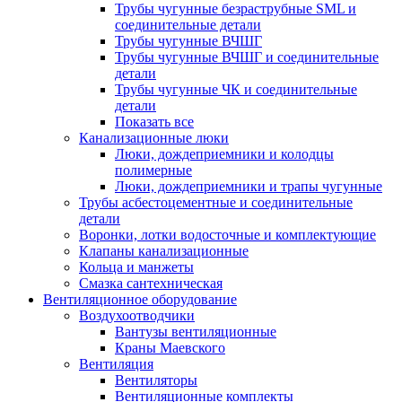
Трубы чугунные безраструбные SML и
соединительные детали
Трубы чугунные ВЧШГ
Трубы чугунные ВЧШГ и соединительные
детали
Трубы чугунные ЧК и соединительные
детали
Показать все
Канализационные люки
Люки, дождеприемники и колодцы
полимерные
Люки, дождеприемники и трапы чугунные
Трубы асбестоцементные и соединительные
детали
Воронки, лотки водосточные и комплектующие
Клапаны канализационные
Кольца и манжеты
Смазка сантехническая
Вентиляционное оборудование
Воздухоотводчики
Вантузы вентиляционные
Краны Маевского
Вентиляция
Вентиляторы
Вентиляционные комплекты