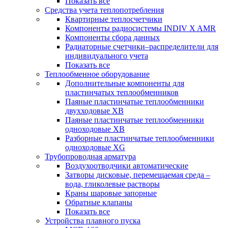
Показать все
Средства учета теплопотребления
Квартирные теплосчетчики
Компоненты радиосистемы INDIV X AMR
Компоненты сбора данных
Радиаторные счетчики–распределители для
индивидуального учета
Показать все
Теплообменное оборудование
Дополнительные компоненты для
пластинчатых теплообменников
Паяные пластинчатые теплообменники
двухходовые XB
Паяные пластинчатые теплообменники
одноходовые ХВ
Разборные пластинчатые теплообменники
одноходовые ХG
Трубопроводная арматура
Воздухоотводчики автоматические
Затворы дисковые, перемещаемая среда –
вода, гликолевые растворы
Краны шаровые запорные
Обратные клапаны
Показать все
Устройства плавного пуска