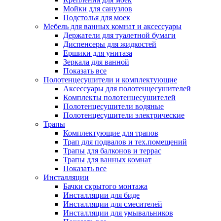
Мойки для санузлов
Подстолья для моек
Мебель для ванных комнат и аксессуары
Держатели для туалетной бумаги
Диспенсеры для жидкостей
Ершики для унитаза
Зеркала для ванной
Показать все
Полотенцесушители и комплектующие
Аксессуары для полотенцесушителей
Комплекты полотенцесушителей
Полотенцесушители водяные
Полотенцесушители электрические
Трапы
Комплектующие для трапов
Трап для подвалов и тех.помещений
Трапы для балконов и террас
Трапы для ванных комнат
Показать все
Инсталляции
Бачки скрытого монтажа
Инсталляции для биде
Инсталляции для смесителей
Инсталляции для умывальников