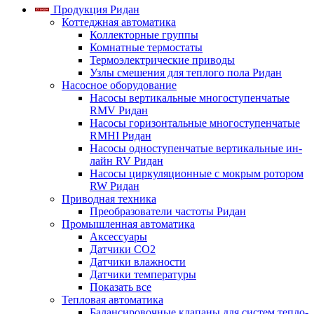
Продукция Ридан
Коттеджная автоматика
Коллекторные группы
Комнатные термостаты
Термоэлектрические приводы
Узлы смешения для теплого пола Ридан
Насосное оборудование
Насосы вертикальные многоступенчатые
RMV Ридан
Насосы горизонтальные многоступенчатые
RMHI Ридан
Насосы одноступенчатые вертикальные ин-
лайн RV Ридан
Насосы циркуляционные с мокрым ротором
RW Ридан
Приводная техника
Преобразователи частоты Ридан
Промышленная автоматика
Аксессуары
Датчики CO2
Датчики влажности
Датчики температуры
Показать все
Тепловая автоматика
Балансировочные клапаны для систем тепло-