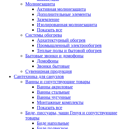
Молниезащита
Активная молниезащита
Дополнительные элементы
Заземление
Изолированная молниезащита
Показать все
Системы обогрева
Архитектурный обогрев
Промышленный электрообогрев
Теплые полы и бытовой обогрев
Бытовые звонки и домофоны
Домофоны
Звонки бытовые
Сувенирная продукция
Сантехника для санузлов
Ванны и сопутствующие товары
Ванны акриловые
Ванны стальные
Ванны чугунные
Монтажные комплекты
Показать все
Биде, писсуары, чаши Генуя и сопутствующие
товары
Биде напольные
Биде подвесное