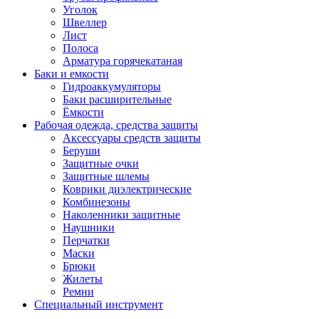
Уголок
Швеллер
Лист
Полоса
Арматура горячекатаная
Баки и емкости
Гидроаккумуляторы
Баки расширительные
Ёмкости
Рабочая одежда, средства защиты
Аксессуары средств защиты
Беруши
Защитные очки
Защитные шлемы
Коврики диэлектрические
Комбинезоны
Наколенники защитные
Наушники
Перчатки
Маски
Брюки
Жилеты
Ремни
Специальный инструмент