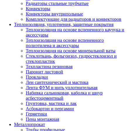
Радиаторы стальные трубчатые
Конвекторы
Конвекторы внутрипольные
Комплектующие для радиаторов и конвекторов
Теплоизоляция, уплотнения, защитные покрытия
Теплоизоляция на основе вспененного каучука и
аксессуары
Теплоизоляция на основе вспененного
полиэтилена и аксессуары
Теплоизоляция на основе минеральной ваты
Стеклоткань, фольгоизол, гидростеклоизол и
стеклопластик
Техпластина резиновая
Паронит листовой
Прокладки
Лен сантехнический и мастика
Лента ФУМ и нить уплотнительная
Набивка сальниковая, каболка и шнур
асбестоцементный
Грунтовка, мастика и лак
Асбокартон и пергамин
Герметики
Пена монтажная
Металлопрокат
Трубы профильные