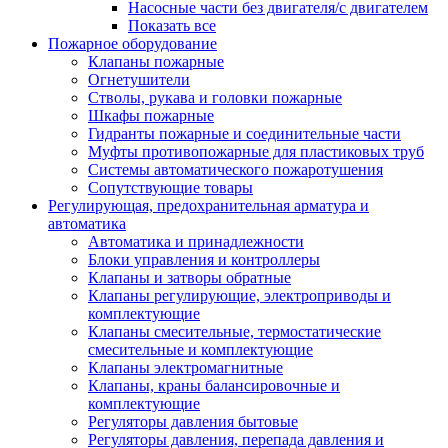
Насосные части без двигателя/с двигателем
Показать все
Пожарное оборудование
Клапаны пожарные
Огнетушители
Стволы, рукава и головки пожарные
Шкафы пожарные
Гидранты пожарные и соединительные части
Муфты противопожарные для пластиковых труб
Системы автоматического пожаротушения
Сопутствующие товары
Регулирующая, предохранительная арматура и
автоматика
Автоматика и принадлежности
Блоки управления и контроллеры
Клапаны и затворы обратные
Клапаны регулирующие, электроприводы и
комплектующие
Клапаны смесительные, термостатические
смесительные и комплектующие
Клапаны электромагнитные
Клапаны, краны балансировочные и
комплектующие
Регуляторы давления бытовые
Регуляторы давления, перепада давления и