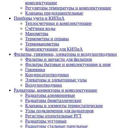
комплектующие
Регуляторы температуры и комплектующие
Клапаны предохранительные
Приборы учета и КИПиА
Теплосчетчики и комплектующие
Счётчики воды
Манометры
Термометры и оправы
Термоманометры
Комплектующие для КИПиА
Фильтры, грязевики, элеваторы и воздухоотводчики
Фильтры и запчасти для фильтров
Фильтры бытовые и комплектующие к ним
Грязевики
Конденсатоотводчики
Элеваторы и элеваторные узлы
Воздухоотводчики
Радиаторы, конвекторы и комплектующие
Радиаторы алюминиевые
Радиаторы биметаллические
Клапаны и элементы термостатические
Узлы подключения для радиаторов
Регистры отопительные РГТ
Радиаторы чугунные
Радиаторы стальные панельные