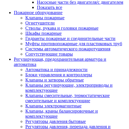
Насосные части без двигателя/с двигателем
Показать все
Пожарное оборудование
Клапаны пожарные
Огнетушители
Стволы, рукава и головки пожарные
Шкафы пожарные
Гидранты пожарные и соединительные части
Муфты противопожарные для пластиковых труб
Системы автоматического пожаротушения
Сопутствующие товары
Регулирующая, предохранительная арматура и
автоматика
Автоматика и принадлежности
Блоки управления и контроллеры
Клапаны и затворы обратные
Клапаны регулирующие, электроприводы и
комплектующие
Клапаны смесительные, термостатические
смесительные и комплектующие
Клапаны электромагнитные
Клапаны, краны балансировочные и
комплектующие
Регуляторы давления бытовые
Регуляторы давления, перепада давления и