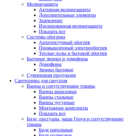
Молниезащита
Активная молниезащита
Дополнительные элементы
Заземление
Изолированная молниезащита
Показать все
Системы обогрева
Архитектурный обогрев
Промышленный электрообогрев
Теплые полы и бытовой обогрев
Бытовые звонки и домофоны
Домофоны
Звонки бытовые
Сувенирная продукция
Сантехника для санузлов
Ванны и сопутствующие товары
Ванны акриловые
Ванны стальные
Ванны чугунные
Монтажные комплекты
Показать все
Биде, писсуары, чаши Генуя и сопутствующие
товары
Биде напольные
Биде подвесное