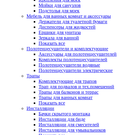
Мойки для санузлов
Подстолья для моек
Мебель для ванных комнат и аксессуары
Держатели для туалетной бумаги
Диспенсеры для жидкостей
Ершики для унитаза
Зеркала для ванной
Показать все
Полотенцесушители и комплектующие
Аксессуары для полотенцесушителей
Комплекты полотенцесушителей
Полотенцесушители водяные
Полотенцесушители электрические
Трапы
Комплектующие для трапов
Трап для подвалов и тех.помещений
Трапы для балконов и террас
Трапы для ванных комнат
Показать все
Инсталляции
Бачки скрытого монтажа
Инсталляции для биде
Инсталляции для смесителей
Инсталляции для умывальников