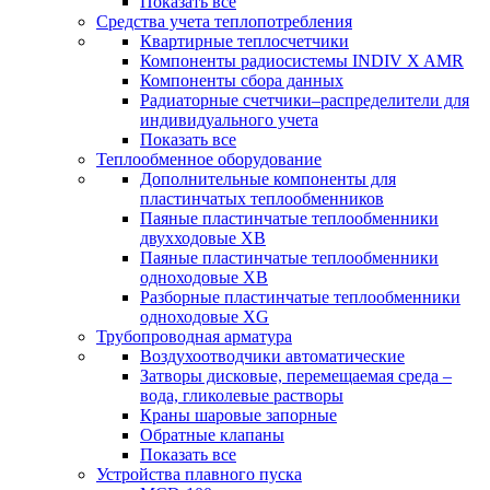
Показать все
Средства учета теплопотребления
Квартирные теплосчетчики
Компоненты радиосистемы INDIV X AMR
Компоненты сбора данных
Радиаторные счетчики–распределители для
индивидуального учета
Показать все
Теплообменное оборудование
Дополнительные компоненты для
пластинчатых теплообменников
Паяные пластинчатые теплообменники
двухходовые XB
Паяные пластинчатые теплообменники
одноходовые ХВ
Разборные пластинчатые теплообменники
одноходовые ХG
Трубопроводная арматура
Воздухоотводчики автоматические
Затворы дисковые, перемещаемая среда –
вода, гликолевые растворы
Краны шаровые запорные
Обратные клапаны
Показать все
Устройства плавного пуска