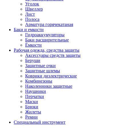
Уголок
Швеллер
Лист
Полоса
Арматура горячекатаная
Баки и емкости
Гидроаккумуляторы
Баки расширительные
Ёмкости
Рабочая одежда, средства защиты
Аксессуары средств защиты
Беруши
Защитные очки
Защитные шлемы
Коврики диэлектрические
Комбинезоны
Наколенники защитные
Наушники
Перчатки
Маски
Брюки
Жилеты
Ремни
Специальный инструмент