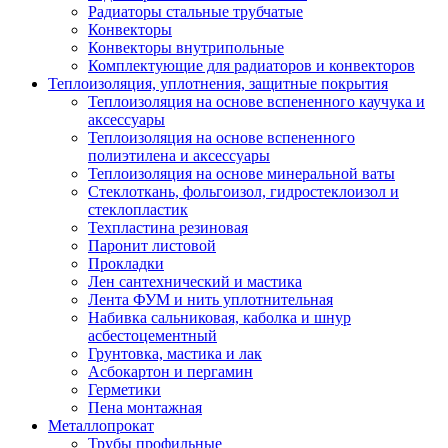
Радиаторы стальные трубчатые
Конвекторы
Конвекторы внутрипольные
Комплектующие для радиаторов и конвекторов
Теплоизоляция, уплотнения, защитные покрытия
Теплоизоляция на основе вспененного каучука и
аксессуары
Теплоизоляция на основе вспененного
полиэтилена и аксессуары
Теплоизоляция на основе минеральной ваты
Стеклоткань, фольгоизол, гидростеклоизол и
стеклопластик
Техпластина резиновая
Паронит листовой
Прокладки
Лен сантехнический и мастика
Лента ФУМ и нить уплотнительная
Набивка сальниковая, каболка и шнур
асбестоцементный
Грунтовка, мастика и лак
Асбокартон и пергамин
Герметики
Пена монтажная
Металлопрокат
Трубы профильные