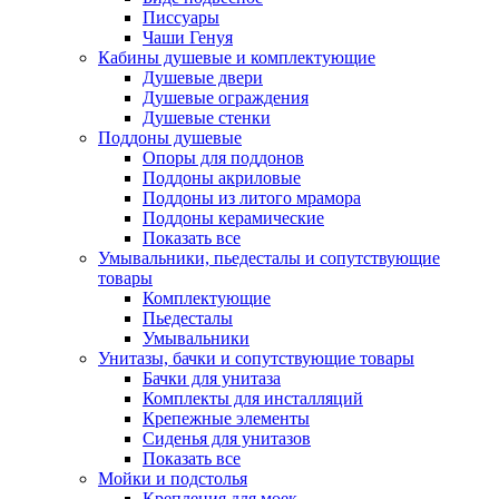
Писсуары
Чаши Генуя
Кабины душевые и комплектующие
Душевые двери
Душевые ограждения
Душевые стенки
Поддоны душевые
Опоры для поддонов
Поддоны акриловые
Поддоны из литого мрамора
Поддоны керамические
Показать все
Умывальники, пьедесталы и сопутствующие
товары
Комплектующие
Пьедесталы
Умывальники
Унитазы, бачки и сопутствующие товары
Бачки для унитаза
Комплекты для инсталляций
Крепежные элементы
Сиденья для унитазов
Показать все
Мойки и подстолья
Крепления для моек