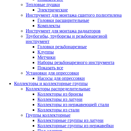
Тепловые пушки
Электрические
Инструмент для монтажа сшитого полиэтилена
Головки расширительные
Комплекты
Инструмент для монтажа радиаторов
Трубогибы, труборезы и резьбонарезной
инструмент
Головки резьбонарезные
Клуппы
Метчики
Наборы резьбонарезного инструмента
Показать все
Установки для опрессовки
Насосы для опрессовки
Коллекторы и коллекторные группы
Коллекторы распределительные
Коллекторы из бронзы
Коллекторы из латуни
Коллекторы из нержавеющей стали
Коллекторы из стали
Группы коллекторные
Коллекторные группы из латуни
Коллекторные группы из нержавейки
Под адаптер