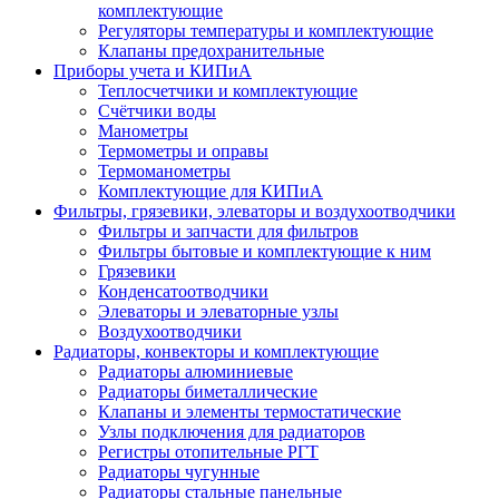
комплектующие
Регуляторы температуры и комплектующие
Клапаны предохранительные
Приборы учета и КИПиА
Теплосчетчики и комплектующие
Счётчики воды
Манометры
Термометры и оправы
Термоманометры
Комплектующие для КИПиА
Фильтры, грязевики, элеваторы и воздухоотводчики
Фильтры и запчасти для фильтров
Фильтры бытовые и комплектующие к ним
Грязевики
Конденсатоотводчики
Элеваторы и элеваторные узлы
Воздухоотводчики
Радиаторы, конвекторы и комплектующие
Радиаторы алюминиевые
Радиаторы биметаллические
Клапаны и элементы термостатические
Узлы подключения для радиаторов
Регистры отопительные РГТ
Радиаторы чугунные
Радиаторы стальные панельные