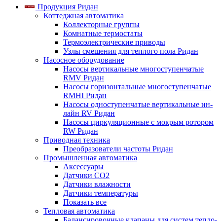
Продукция Ридан
Коттеджная автоматика
Коллекторные группы
Комнатные термостаты
Термоэлектрические приводы
Узлы смешения для теплого пола Ридан
Насосное оборудование
Насосы вертикальные многоступенчатые
RMV Ридан
Насосы горизонтальные многоступенчатые
RMHI Ридан
Насосы одноступенчатые вертикальные ин-
лайн RV Ридан
Насосы циркуляционные с мокрым ротором
RW Ридан
Приводная техника
Преобразователи частоты Ридан
Промышленная автоматика
Аксессуары
Датчики CO2
Датчики влажности
Датчики температуры
Показать все
Тепловая автоматика
Балансировочные клапаны для систем тепло-