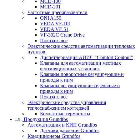
MCD-100
MCD-201
Частотные преобразователи
ONI A150
VEDA VF-101
VEDA VF-51
VF-302C Crane Drive
Показать все
Электрические средства автоматизации тепловых
пунктов
Диспетчеризация АИИС "Comfort Contour"
Клапаны для автоматизации местных
вентиляционных установок
Клапаны поворотные регулирующие и
приводы к ним
Клапаны регулирующие седельные и
приводы к ним
Показать все
Электрические средства управления
теплоснабжением коттеджей
Комнатные термостаты
Продукция Grundfos
Автоматизация и КИП Grundfos
Датчики давления Grundfos
Кондиционеры Grundfos