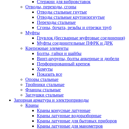
Стержни для вибровставок
Отводы, переходы, сгоны
Отводы стальные гнутые
Отводы стальные крутоизогнутые
Переходы стальные
Сгоны, бочата, резьбы и отрезки труб
Муфты
Грувлок (бессварные муфтовые соединения)
Муфты соединительные ПФРК и ДРК
Крепежные элементы
Болты, гайки и шайбы
Винт-шурупы, болты анкерные и дюбели
Перфорированный крепеж
Хомуты
Показать все
Опоры стальные
Тройники стальные
Фланцы стальные
Заглушки стальные
Запорная арматура и электроприводы
Краны
Краны конусные латунные
Краны латунные водоразборные
Краны латунные для бытовых приборов
Краны латунные для манометров