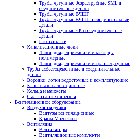
Трубы чугунные безраструбные SML и
соединительные детали
Трубы чугунные ВЧШГ
Трубы чугунные ВЧШГ и соединительные
детали
Трубы чугунные ЧК и соединительные
детали
Показать все
Канализационные люки
Люки, дождеприемники и колодцы
полимерные
Люки, дождеприемники и трапы чугунные
Трубы асбестоцементные и соединительные
детали
Воронки, лотки водосточные и комплектующие
Клапаны канализационные
Кольца и манжеты
Смазка сантехническая
Вентиляционное оборудование
Воздухоотводчики
Вантузы вентиляционные
Краны Маевского
Вентиляция
Вентиляторы
Вентиляционные комплекты