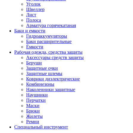
Уголок
Швеллер
Лист
Полоса
Арматура горячекатаная
Баки и емкости
Гидроаккумуляторы
Баки расширительные
Ёмкости
Рабочая одежда, средства защиты
Аксессуары средств защиты
Беруши
Защитные очки
Защитные шлемы
Коврики диэлектрические
Комбинезоны
Наколенники защитные
Наушники
Перчатки
Маски
Брюки
Жилеты
Ремни
Специальный инструмент