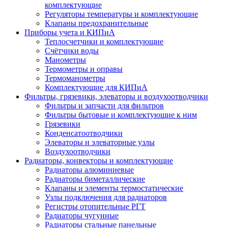
комплектующие
Регуляторы температуры и комплектующие
Клапаны предохранительные
Приборы учета и КИПиА
Теплосчетчики и комплектующие
Счётчики воды
Манометры
Термометры и оправы
Термоманометры
Комплектующие для КИПиА
Фильтры, грязевики, элеваторы и воздухоотводчики
Фильтры и запчасти для фильтров
Фильтры бытовые и комплектующие к ним
Грязевики
Конденсатоотводчики
Элеваторы и элеваторные узлы
Воздухоотводчики
Радиаторы, конвекторы и комплектующие
Радиаторы алюминиевые
Радиаторы биметаллические
Клапаны и элементы термостатические
Узлы подключения для радиаторов
Регистры отопительные РГТ
Радиаторы чугунные
Радиаторы стальные панельные