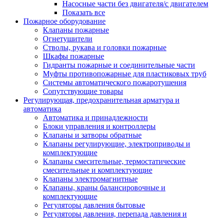
Насосные части без двигателя/с двигателем
Показать все
Пожарное оборудование
Клапаны пожарные
Огнетушители
Стволы, рукава и головки пожарные
Шкафы пожарные
Гидранты пожарные и соединительные части
Муфты противопожарные для пластиковых труб
Системы автоматического пожаротушения
Сопутствующие товары
Регулирующая, предохранительная арматура и
автоматика
Автоматика и принадлежности
Блоки управления и контроллеры
Клапаны и затворы обратные
Клапаны регулирующие, электроприводы и
комплектующие
Клапаны смесительные, термостатические
смесительные и комплектующие
Клапаны электромагнитные
Клапаны, краны балансировочные и
комплектующие
Регуляторы давления бытовые
Регуляторы давления, перепада давления и