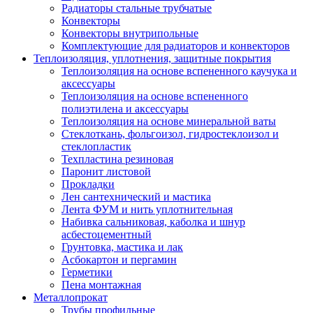
Радиаторы стальные трубчатые
Конвекторы
Конвекторы внутрипольные
Комплектующие для радиаторов и конвекторов
Теплоизоляция, уплотнения, защитные покрытия
Теплоизоляция на основе вспененного каучука и
аксессуары
Теплоизоляция на основе вспененного
полиэтилена и аксессуары
Теплоизоляция на основе минеральной ваты
Стеклоткань, фольгоизол, гидростеклоизол и
стеклопластик
Техпластина резиновая
Паронит листовой
Прокладки
Лен сантехнический и мастика
Лента ФУМ и нить уплотнительная
Набивка сальниковая, каболка и шнур
асбестоцементный
Грунтовка, мастика и лак
Асбокартон и пергамин
Герметики
Пена монтажная
Металлопрокат
Трубы профильные