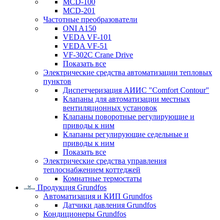
MCD-100
MCD-201
Частотные преобразователи
ONI A150
VEDA VF-101
VEDA VF-51
VF-302C Crane Drive
Показать все
Электрические средства автоматизации тепловых
пунктов
Диспетчеризация АИИС "Comfort Contour"
Клапаны для автоматизации местных
вентиляционных установок
Клапаны поворотные регулирующие и
приводы к ним
Клапаны регулирующие седельные и
приводы к ним
Показать все
Электрические средства управления
теплоснабжением коттеджей
Комнатные термостаты
Продукция Grundfos
Автоматизация и КИП Grundfos
Датчики давления Grundfos
Кондиционеры Grundfos