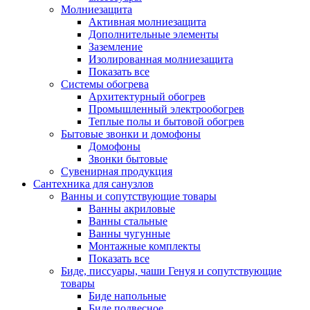
Молниезащита
Активная молниезащита
Дополнительные элементы
Заземление
Изолированная молниезащита
Показать все
Системы обогрева
Архитектурный обогрев
Промышленный электрообогрев
Теплые полы и бытовой обогрев
Бытовые звонки и домофоны
Домофоны
Звонки бытовые
Сувенирная продукция
Сантехника для санузлов
Ванны и сопутствующие товары
Ванны акриловые
Ванны стальные
Ванны чугунные
Монтажные комплекты
Показать все
Биде, писсуары, чаши Генуя и сопутствующие
товары
Биде напольные
Биде подвесное