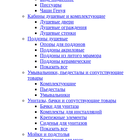
Писсуары
Чаши Генуя
Кабины душевые и комплектующие
Душевые двери
Душевые ограждения
Душевые стенки
Поддоны душевые
Опоры для поддонов
Поддоны акриловые
Поддоны из литого мрамора
Поддоны керамические
Показать все
Умывальники, пьедесталы и сопутствующие
товары
Комплектующие
Пьедесталы
Умывальники
Унитазы, бачки и сопутствующие товары
Бачки для унитаза
Комплекты для инсталляций
Крепежные элементы
Сиденья для унитазов
Показать все
Мойки и подстолья
Крепления для моек