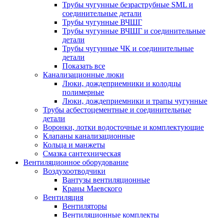
Трубы чугунные безраструбные SML и
соединительные детали
Трубы чугунные ВЧШГ
Трубы чугунные ВЧШГ и соединительные
детали
Трубы чугунные ЧК и соединительные
детали
Показать все
Канализационные люки
Люки, дождеприемники и колодцы
полимерные
Люки, дождеприемники и трапы чугунные
Трубы асбестоцементные и соединительные
детали
Воронки, лотки водосточные и комплектующие
Клапаны канализационные
Кольца и манжеты
Смазка сантехническая
Вентиляционное оборудование
Воздухоотводчики
Вантузы вентиляционные
Краны Маевского
Вентиляция
Вентиляторы
Вентиляционные комплекты