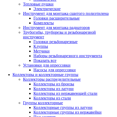
Тепловые пушки
Электрические
Инструмент для монтажа сшитого полиэтилена
Головки расширительные
Комплекты
Инструмент для монтажа радиаторов
Трубогибы, труборезы и резьбонарезной
инструмент
Головки резьбонарезные
Клуппы
Метчики
Наборы резьбонарезного инструмента
Показать все
Установки для опрессовки
Насосы для опрессовки
Коллекторы и коллекторные группы
Коллекторы распределительные
Коллекторы из бронзы
Коллекторы из латуни
Коллекторы из нержавеющей стали
Коллекторы из стали
Группы коллекторные
Коллекторные группы из латуни
Коллекторные группы из нержавейки
Под адаптер