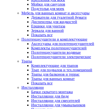
Мойки для санузлов
Подстолья для моек
Мебель для ванных комнат и аксессуары
Держатели для туалетной бумаги
Диспенсеры для жидкостей
Ершики для унитаза
Зеркала для ванной
Показать все
Полотенцесушители и комплектующие
Аксессуары для полотенцесушителей
Комплекты полотенцесушителей
Полотенцесушители водяные
Полотенцесушители электрические
Трапы
Комплектующие для трапов
Трап для подвалов и тех.помещений
Трапы для балконов и террас
Трапы для ванных комнат
Показать все
Инсталляции
Бачки скрытого монтажа
Инсталляции для биде
Инсталляции для смесителей
Инсталляции для умывальников