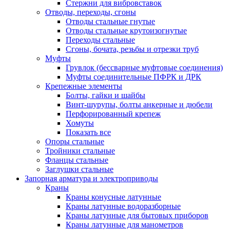
Стержни для вибровставок
Отводы, переходы, сгоны
Отводы стальные гнутые
Отводы стальные крутоизогнутые
Переходы стальные
Сгоны, бочата, резьбы и отрезки труб
Муфты
Грувлок (бессварные муфтовые соединения)
Муфты соединительные ПФРК и ДРК
Крепежные элементы
Болты, гайки и шайбы
Винт-шурупы, болты анкерные и дюбели
Перфорированный крепеж
Хомуты
Показать все
Опоры стальные
Тройники стальные
Фланцы стальные
Заглушки стальные
Запорная арматура и электроприводы
Краны
Краны конусные латунные
Краны латунные водоразборные
Краны латунные для бытовых приборов
Краны латунные для манометров