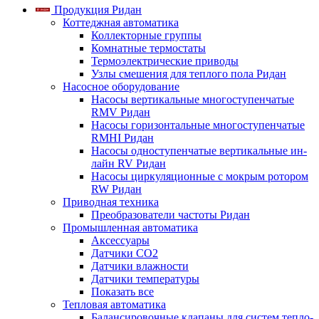
Продукция Ридан
Коттеджная автоматика
Коллекторные группы
Комнатные термостаты
Термоэлектрические приводы
Узлы смешения для теплого пола Ридан
Насосное оборудование
Насосы вертикальные многоступенчатые
RMV Ридан
Насосы горизонтальные многоступенчатые
RMHI Ридан
Насосы одноступенчатые вертикальные ин-
лайн RV Ридан
Насосы циркуляционные с мокрым ротором
RW Ридан
Приводная техника
Преобразователи частоты Ридан
Промышленная автоматика
Аксессуары
Датчики CO2
Датчики влажности
Датчики температуры
Показать все
Тепловая автоматика
Балансировочные клапаны для систем тепло-