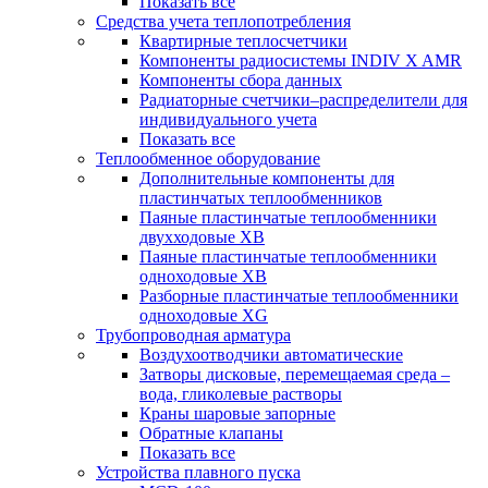
Показать все
Средства учета теплопотребления
Квартирные теплосчетчики
Компоненты радиосистемы INDIV X AMR
Компоненты сбора данных
Радиаторные счетчики–распределители для
индивидуального учета
Показать все
Теплообменное оборудование
Дополнительные компоненты для
пластинчатых теплообменников
Паяные пластинчатые теплообменники
двухходовые XB
Паяные пластинчатые теплообменники
одноходовые ХВ
Разборные пластинчатые теплообменники
одноходовые ХG
Трубопроводная арматура
Воздухоотводчики автоматические
Затворы дисковые, перемещаемая среда –
вода, гликолевые растворы
Краны шаровые запорные
Обратные клапаны
Показать все
Устройства плавного пуска