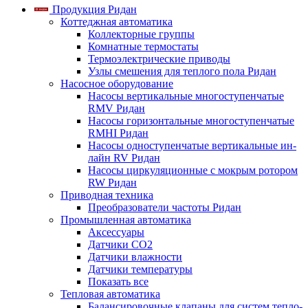
Продукция Ридан
Коттеджная автоматика
Коллекторные группы
Комнатные термостаты
Термоэлектрические приводы
Узлы смешения для теплого пола Ридан
Насосное оборудование
Насосы вертикальные многоступенчатые
RMV Ридан
Насосы горизонтальные многоступенчатые
RMHI Ридан
Насосы одноступенчатые вертикальные ин-
лайн RV Ридан
Насосы циркуляционные с мокрым ротором
RW Ридан
Приводная техника
Преобразователи частоты Ридан
Промышленная автоматика
Аксессуары
Датчики CO2
Датчики влажности
Датчики температуры
Показать все
Тепловая автоматика
Балансировочные клапаны для систем тепло-