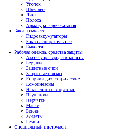
Уголок
Швеллер
Лист
Полоса
Арматура горячекатаная
Баки и емкости
Гидроаккумуляторы
Баки расширительные
Ёмкости
Рабочая одежда, средства защиты
Аксессуары средств защиты
Беруши
Защитные очки
Защитные шлемы
Коврики диэлектрические
Комбинезоны
Наколенники защитные
Наушники
Перчатки
Маски
Брюки
Жилеты
Ремни
Специальный инструмент