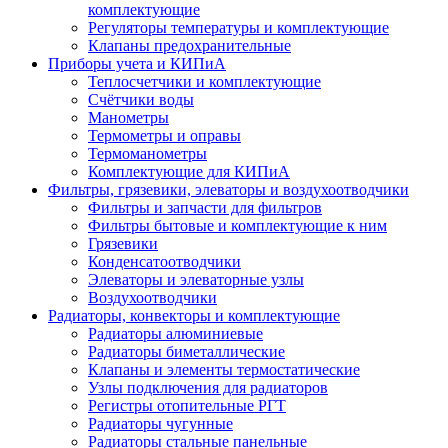
комплектующие
Регуляторы температуры и комплектующие
Клапаны предохранительные
Приборы учета и КИПиА
Теплосчетчики и комплектующие
Счётчики воды
Манометры
Термометры и оправы
Термоманометры
Комплектующие для КИПиА
Фильтры, грязевики, элеваторы и воздухоотводчики
Фильтры и запчасти для фильтров
Фильтры бытовые и комплектующие к ним
Грязевики
Конденсатоотводчики
Элеваторы и элеваторные узлы
Воздухоотводчики
Радиаторы, конвекторы и комплектующие
Радиаторы алюминиевые
Радиаторы биметаллические
Клапаны и элементы термостатические
Узлы подключения для радиаторов
Регистры отопительные РГТ
Радиаторы чугунные
Радиаторы стальные панельные