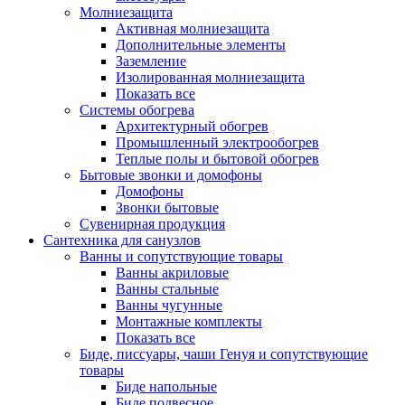
Молниезащита
Активная молниезащита
Дополнительные элементы
Заземление
Изолированная молниезащита
Показать все
Системы обогрева
Архитектурный обогрев
Промышленный электрообогрев
Теплые полы и бытовой обогрев
Бытовые звонки и домофоны
Домофоны
Звонки бытовые
Сувенирная продукция
Сантехника для санузлов
Ванны и сопутствующие товары
Ванны акриловые
Ванны стальные
Ванны чугунные
Монтажные комплекты
Показать все
Биде, писсуары, чаши Генуя и сопутствующие
товары
Биде напольные
Биде подвесное