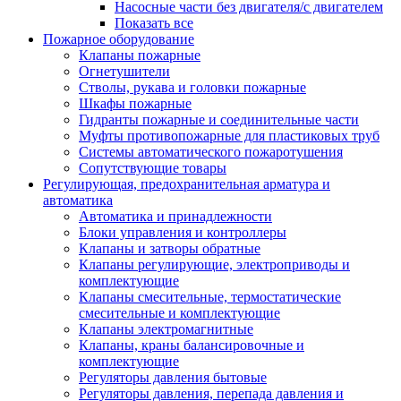
Насосные части без двигателя/с двигателем
Показать все
Пожарное оборудование
Клапаны пожарные
Огнетушители
Стволы, рукава и головки пожарные
Шкафы пожарные
Гидранты пожарные и соединительные части
Муфты противопожарные для пластиковых труб
Системы автоматического пожаротушения
Сопутствующие товары
Регулирующая, предохранительная арматура и
автоматика
Автоматика и принадлежности
Блоки управления и контроллеры
Клапаны и затворы обратные
Клапаны регулирующие, электроприводы и
комплектующие
Клапаны смесительные, термостатические
смесительные и комплектующие
Клапаны электромагнитные
Клапаны, краны балансировочные и
комплектующие
Регуляторы давления бытовые
Регуляторы давления, перепада давления и