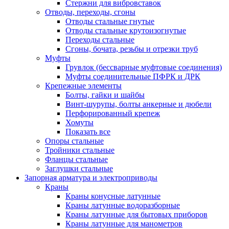
Стержни для вибровставок
Отводы, переходы, сгоны
Отводы стальные гнутые
Отводы стальные крутоизогнутые
Переходы стальные
Сгоны, бочата, резьбы и отрезки труб
Муфты
Грувлок (бессварные муфтовые соединения)
Муфты соединительные ПФРК и ДРК
Крепежные элементы
Болты, гайки и шайбы
Винт-шурупы, болты анкерные и дюбели
Перфорированный крепеж
Хомуты
Показать все
Опоры стальные
Тройники стальные
Фланцы стальные
Заглушки стальные
Запорная арматура и электроприводы
Краны
Краны конусные латунные
Краны латунные водоразборные
Краны латунные для бытовых приборов
Краны латунные для манометров