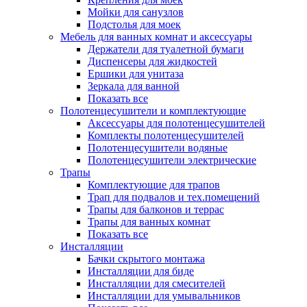
Мойки для санузлов
Подстолья для моек
Мебель для ванных комнат и аксессуары
Держатели для туалетной бумаги
Диспенсеры для жидкостей
Ершики для унитаза
Зеркала для ванной
Показать все
Полотенцесушители и комплектующие
Аксессуары для полотенцесушителей
Комплекты полотенцесушителей
Полотенцесушители водяные
Полотенцесушители электрические
Трапы
Комплектующие для трапов
Трап для подвалов и тех.помещений
Трапы для балконов и террас
Трапы для ванных комнат
Показать все
Инсталляции
Бачки скрытого монтажа
Инсталляции для биде
Инсталляции для смесителей
Инсталляции для умывальников