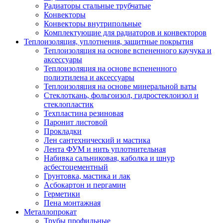
Радиаторы стальные трубчатые
Конвекторы
Конвекторы внутрипольные
Комплектующие для радиаторов и конвекторов
Теплоизоляция, уплотнения, защитные покрытия
Теплоизоляция на основе вспененного каучука и
аксессуары
Теплоизоляция на основе вспененного
полиэтилена и аксессуары
Теплоизоляция на основе минеральной ваты
Стеклоткань, фольгоизол, гидростеклоизол и
стеклопластик
Техпластина резиновая
Паронит листовой
Прокладки
Лен сантехнический и мастика
Лента ФУМ и нить уплотнительная
Набивка сальниковая, каболка и шнур
асбестоцементный
Грунтовка, мастика и лак
Асбокартон и пергамин
Герметики
Пена монтажная
Металлопрокат
Трубы профильные