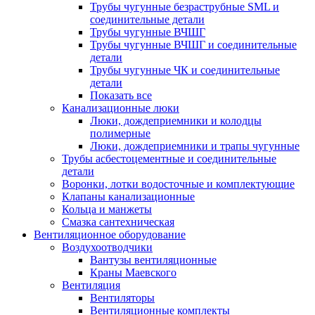
Трубы чугунные безраструбные SML и
соединительные детали
Трубы чугунные ВЧШГ
Трубы чугунные ВЧШГ и соединительные
детали
Трубы чугунные ЧК и соединительные
детали
Показать все
Канализационные люки
Люки, дождеприемники и колодцы
полимерные
Люки, дождеприемники и трапы чугунные
Трубы асбестоцементные и соединительные
детали
Воронки, лотки водосточные и комплектующие
Клапаны канализационные
Кольца и манжеты
Смазка сантехническая
Вентиляционное оборудование
Воздухоотводчики
Вантузы вентиляционные
Краны Маевского
Вентиляция
Вентиляторы
Вентиляционные комплекты