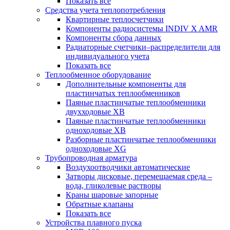
Показать все
Средства учета теплопотребления
Квартирные теплосчетчики
Компоненты радиосистемы INDIV X AMR
Компоненты сбора данных
Радиаторные счетчики–распределители для
индивидуального учета
Показать все
Теплообменное оборудование
Дополнительные компоненты для
пластинчатых теплообменников
Паяные пластинчатые теплообменники
двухходовые XB
Паяные пластинчатые теплообменники
одноходовые ХВ
Разборные пластинчатые теплообменники
одноходовые ХG
Трубопроводная арматура
Воздухоотводчики автоматические
Затворы дисковые, перемещаемая среда –
вода, гликолевые растворы
Краны шаровые запорные
Обратные клапаны
Показать все
Устройства плавного пуска