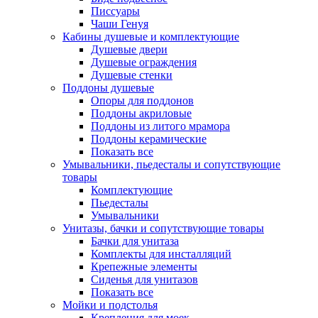
Писсуары
Чаши Генуя
Кабины душевые и комплектующие
Душевые двери
Душевые ограждения
Душевые стенки
Поддоны душевые
Опоры для поддонов
Поддоны акриловые
Поддоны из литого мрамора
Поддоны керамические
Показать все
Умывальники, пьедесталы и сопутствующие
товары
Комплектующие
Пьедесталы
Умывальники
Унитазы, бачки и сопутствующие товары
Бачки для унитаза
Комплекты для инсталляций
Крепежные элементы
Сиденья для унитазов
Показать все
Мойки и подстолья
Крепления для моек