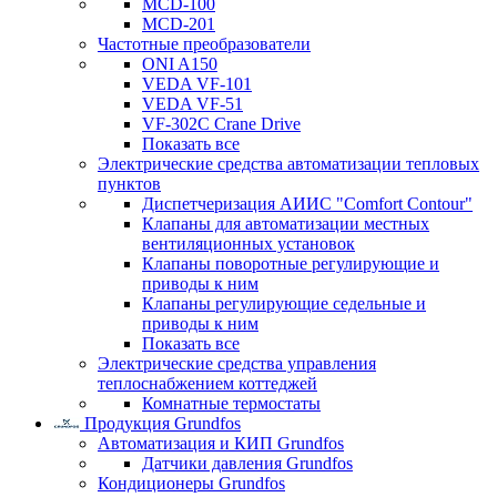
MCD-100
MCD-201
Частотные преобразователи
ONI A150
VEDA VF-101
VEDA VF-51
VF-302C Crane Drive
Показать все
Электрические средства автоматизации тепловых
пунктов
Диспетчеризация АИИС "Comfort Contour"
Клапаны для автоматизации местных
вентиляционных установок
Клапаны поворотные регулирующие и
приводы к ним
Клапаны регулирующие седельные и
приводы к ним
Показать все
Электрические средства управления
теплоснабжением коттеджей
Комнатные термостаты
Продукция Grundfos
Автоматизация и КИП Grundfos
Датчики давления Grundfos
Кондиционеры Grundfos