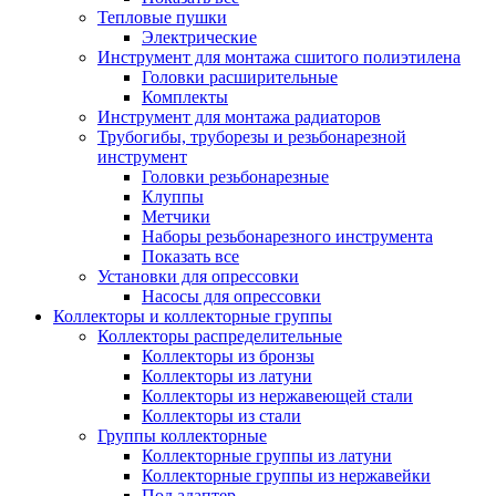
Тепловые пушки
Электрические
Инструмент для монтажа сшитого полиэтилена
Головки расширительные
Комплекты
Инструмент для монтажа радиаторов
Трубогибы, труборезы и резьбонарезной
инструмент
Головки резьбонарезные
Клуппы
Метчики
Наборы резьбонарезного инструмента
Показать все
Установки для опрессовки
Насосы для опрессовки
Коллекторы и коллекторные группы
Коллекторы распределительные
Коллекторы из бронзы
Коллекторы из латуни
Коллекторы из нержавеющей стали
Коллекторы из стали
Группы коллекторные
Коллекторные группы из латуни
Коллекторные группы из нержавейки
Под адаптер