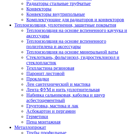
Радиаторы стальные трубчатые
Конвекторы
Конвекторы внутрипольные
Комплектующие для радиаторов и конвекторов
Теплоизоляция, уплотнения, защитные покрытия
Теплоизоляция на основе вспененного каучука и
аксессуары
Теплоизоляция на основе вспененного
полиэтилена и аксессуары
Теплоизоляция на основе минеральной ваты
Стеклоткань, фольгоизол, гидростеклоизол и
стеклопластик
Техпластина резиновая
Паронит листовой
Прокладки
Лен сантехнический и мастика
Лента ФУМ и нить уплотнительная
Набивка сальниковая, каболка и шнур
асбестоцементный
Грунтовка, мастика и лак
Асбокартон и пергамин
Герметики
Пена монтажная
Металлопрокат
Трубы профильные