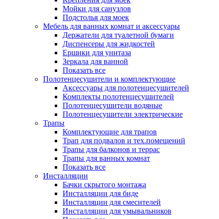
Мойки для санузлов
Подстолья для моек
Мебель для ванных комнат и аксессуары
Держатели для туалетной бумаги
Диспенсеры для жидкостей
Ершики для унитаза
Зеркала для ванной
Показать все
Полотенцесушители и комплектующие
Аксессуары для полотенцесушителей
Комплекты полотенцесушителей
Полотенцесушители водяные
Полотенцесушители электрические
Трапы
Комплектующие для трапов
Трап для подвалов и тех.помещений
Трапы для балконов и террас
Трапы для ванных комнат
Показать все
Инсталляции
Бачки скрытого монтажа
Инсталляции для биде
Инсталляции для смесителей
Инсталляции для умывальников