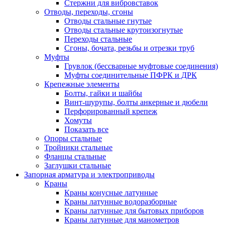
Стержни для вибровставок
Отводы, переходы, сгоны
Отводы стальные гнутые
Отводы стальные крутоизогнутые
Переходы стальные
Сгоны, бочата, резьбы и отрезки труб
Муфты
Грувлок (бессварные муфтовые соединения)
Муфты соединительные ПФРК и ДРК
Крепежные элементы
Болты, гайки и шайбы
Винт-шурупы, болты анкерные и дюбели
Перфорированный крепеж
Хомуты
Показать все
Опоры стальные
Тройники стальные
Фланцы стальные
Заглушки стальные
Запорная арматура и электроприводы
Краны
Краны конусные латунные
Краны латунные водоразборные
Краны латунные для бытовых приборов
Краны латунные для манометров