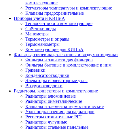
комплектующие
Регуляторы температуры и комплектующие
Клапаны предохранительные
Приборы учета и КИПиА
Теплосчетчики и комплектующие
Счётчики воды
Манометры
Термометры и оправы
Термоманометры
Комплектующие для КИПиА
Фильтры, грязевики, элеваторы и воздухоотводчики
Фильтры и запчасти для фильтров
Фильтры бытовые и комплектующие к ним
Грязевики
Конденсатоотводчики
Элеваторы и элеваторные узлы
Воздухоотводчики
Радиаторы, конвекторы и комплектующие
Радиаторы алюминиевые
Радиаторы биметаллические
Клапаны и элементы термостатические
Узлы подключения для радиаторов
Регистры отопительные РГТ
Радиаторы чугунные
Радиаторы стальные панельные