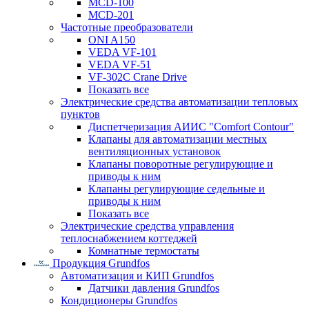
MCD-100
MCD-201
Частотные преобразователи
ONI A150
VEDA VF-101
VEDA VF-51
VF-302C Crane Drive
Показать все
Электрические средства автоматизации тепловых
пунктов
Диспетчеризация АИИС "Comfort Contour"
Клапаны для автоматизации местных
вентиляционных установок
Клапаны поворотные регулирующие и
приводы к ним
Клапаны регулирующие седельные и
приводы к ним
Показать все
Электрические средства управления
теплоснабжением коттеджей
Комнатные термостаты
Продукция Grundfos
Автоматизация и КИП Grundfos
Датчики давления Grundfos
Кондиционеры Grundfos