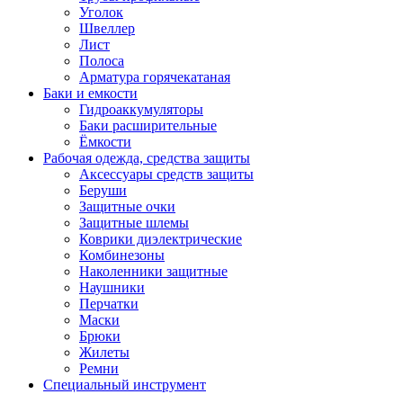
Уголок
Швеллер
Лист
Полоса
Арматура горячекатаная
Баки и емкости
Гидроаккумуляторы
Баки расширительные
Ёмкости
Рабочая одежда, средства защиты
Аксессуары средств защиты
Беруши
Защитные очки
Защитные шлемы
Коврики диэлектрические
Комбинезоны
Наколенники защитные
Наушники
Перчатки
Маски
Брюки
Жилеты
Ремни
Специальный инструмент