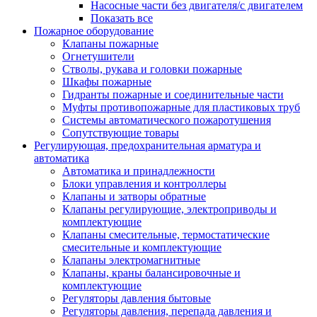
Насосные части без двигателя/с двигателем
Показать все
Пожарное оборудование
Клапаны пожарные
Огнетушители
Стволы, рукава и головки пожарные
Шкафы пожарные
Гидранты пожарные и соединительные части
Муфты противопожарные для пластиковых труб
Системы автоматического пожаротушения
Сопутствующие товары
Регулирующая, предохранительная арматура и
автоматика
Автоматика и принадлежности
Блоки управления и контроллеры
Клапаны и затворы обратные
Клапаны регулирующие, электроприводы и
комплектующие
Клапаны смесительные, термостатические
смесительные и комплектующие
Клапаны электромагнитные
Клапаны, краны балансировочные и
комплектующие
Регуляторы давления бытовые
Регуляторы давления, перепада давления и