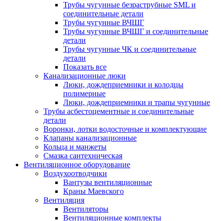
Трубы чугунные безраструбные SML и
соединительные детали
Трубы чугунные ВЧШГ
Трубы чугунные ВЧШГ и соединительные
детали
Трубы чугунные ЧК и соединительные
детали
Показать все
Канализационные люки
Люки, дождеприемники и колодцы
полимерные
Люки, дождеприемники и трапы чугунные
Трубы асбестоцементные и соединительные
детали
Воронки, лотки водосточные и комплектующие
Клапаны канализационные
Кольца и манжеты
Смазка сантехническая
Вентиляционное оборудование
Воздухоотводчики
Вантузы вентиляционные
Краны Маевского
Вентиляция
Вентиляторы
Вентиляционные комплекты