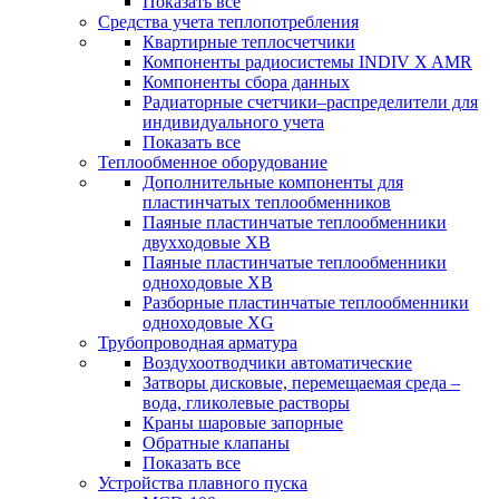
Показать все
Средства учета теплопотребления
Квартирные теплосчетчики
Компоненты радиосистемы INDIV X AMR
Компоненты сбора данных
Радиаторные счетчики–распределители для
индивидуального учета
Показать все
Теплообменное оборудование
Дополнительные компоненты для
пластинчатых теплообменников
Паяные пластинчатые теплообменники
двухходовые XB
Паяные пластинчатые теплообменники
одноходовые ХВ
Разборные пластинчатые теплообменники
одноходовые ХG
Трубопроводная арматура
Воздухоотводчики автоматические
Затворы дисковые, перемещаемая среда –
вода, гликолевые растворы
Краны шаровые запорные
Обратные клапаны
Показать все
Устройства плавного пуска