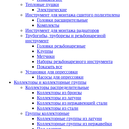
Тепловые пушки
Электрические
Инструмент для монтажа сшитого полиэтилена
Головки расширительные
Комплекты
Инструмент для монтажа радиаторов
Трубогибы, труборезы и резьбонарезной
инструмент
Головки резьбонарезные
Клуппы
Метчики
Наборы резьбонарезного инструмента
Показать все
Установки для опрессовки
Насосы для опрессовки
Коллекторы и коллекторные группы
Коллекторы распределительные
Коллекторы из бронзы
Коллекторы из латуни
Коллекторы из нержавеющей стали
Коллекторы из стали
Группы коллекторные
Коллекторные группы из латуни
Коллекторные группы из нержавейки
Под адаптер