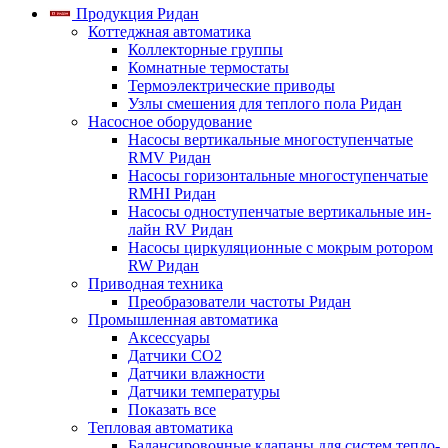
Продукция Ридан
Коттеджная автоматика
Коллекторные группы
Комнатные термостаты
Термоэлектрические приводы
Узлы смешения для теплого пола Ридан
Насосное оборудование
Насосы вертикальные многоступенчатые
RMV Ридан
Насосы горизонтальные многоступенчатые
RMHI Ридан
Насосы одноступенчатые вертикальные ин-
лайн RV Ридан
Насосы циркуляционные с мокрым ротором
RW Ридан
Приводная техника
Преобразователи частоты Ридан
Промышленная автоматика
Аксессуары
Датчики CO2
Датчики влажности
Датчики температуры
Показать все
Тепловая автоматика
Балансировочные клапаны для систем тепло-