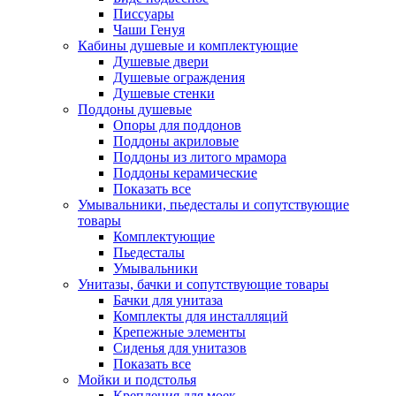
Писсуары
Чаши Генуя
Кабины душевые и комплектующие
Душевые двери
Душевые ограждения
Душевые стенки
Поддоны душевые
Опоры для поддонов
Поддоны акриловые
Поддоны из литого мрамора
Поддоны керамические
Показать все
Умывальники, пьедесталы и сопутствующие
товары
Комплектующие
Пьедесталы
Умывальники
Унитазы, бачки и сопутствующие товары
Бачки для унитаза
Комплекты для инсталляций
Крепежные элементы
Сиденья для унитазов
Показать все
Мойки и подстолья
Крепления для моек