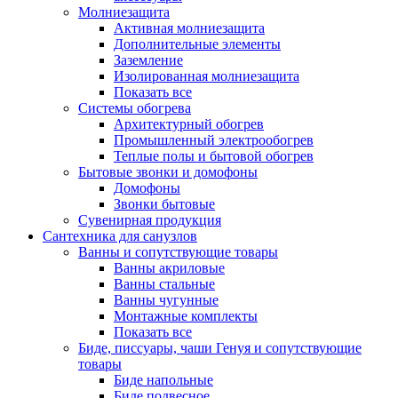
Молниезащита
Активная молниезащита
Дополнительные элементы
Заземление
Изолированная молниезащита
Показать все
Системы обогрева
Архитектурный обогрев
Промышленный электрообогрев
Теплые полы и бытовой обогрев
Бытовые звонки и домофоны
Домофоны
Звонки бытовые
Сувенирная продукция
Сантехника для санузлов
Ванны и сопутствующие товары
Ванны акриловые
Ванны стальные
Ванны чугунные
Монтажные комплекты
Показать все
Биде, писсуары, чаши Генуя и сопутствующие
товары
Биде напольные
Биде подвесное