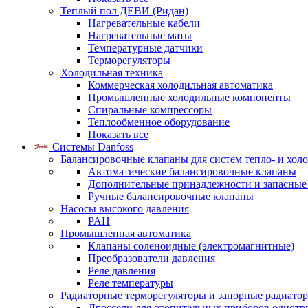
Теплый пол ДЕВИ (Ридан)
Нагревательные кабели
Нагревательные маты
Температурные датчики
Терморегуляторы
Холодильная техника
Коммерческая холодильная автоматика
Промышленные холодильные компоненты
Спиральные компрессоры
Теплообменное оборудование
Показать все
Системы Danfoss
Балансировочные клапаны для систем тепло- и хол
Автоматические балансировочные клапаны
Дополнительные принадлежности и запасные
Ручные балансировочные клапаны
Насосы высокого давления
PAH
Промышленная автоматика
Клапаны соленоидные (электромагнитные)
Преобразователи давления
Реле давления
Реле температуры
Радиаторные терморегуляторы и запорные радиато
Дроссели для отопительных приборов однотр