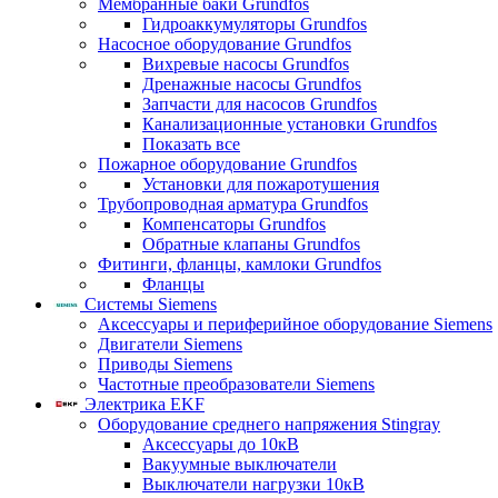
Мембранные баки Grundfos
Гидроаккумуляторы Grundfos
Насосное оборудование Grundfos
Вихревые насосы Grundfos
Дренажные насосы Grundfos
Запчасти для насосов Grundfos
Канализационные установки Grundfos
Показать все
Пожарное оборудование Grundfos
Установки для пожаротушения
Трубопроводная арматура Grundfos
Компенсаторы Grundfos
Обратные клапаны Grundfos
Фитинги, фланцы, камлоки Grundfos
Фланцы
Системы Siemens
Аксессуары и периферийное оборудование Siemens
Двигатели Siemens
Приводы Siemens
Частотные преобразователи Siemens
Электрика EKF
Оборудование среднего напряжения Stingray
Аксессуары до 10кВ
Вакуумные выключатели
Выключатели нагрузки 10кВ