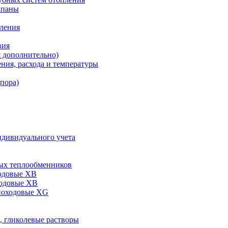
апаны
пления
вия
я дополнительно)
ния, расхода и температуры
дпора)
ндивидуального учета
ых теплообменников
одовые XB
ходовые ХВ
ноходовые ХG
, гликолевые растворы