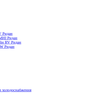
V Ридан
MHI Ридан
айн RV Ридан
RW Ридан
 и холодоснабжения