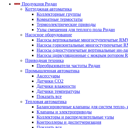
Продукция Ридан
Коттеджная автоматика
Коллекторные группы
Комнатные термостаты
Термоэлектрические приводы
Узлы смешения для теплого пола Ридан
Насосное оборудование
Насосы вертикальные многоступенчатые RM
Насосы горизонтальные многоступенчатые R
Насосы одноступенчатые вертикальные ин-л
Насосы циркуляционные с мокрым ротором 
Приводная техника
Преобразователи частоты Ридан
Промышленная автоматика
Аксессуары
Датчики CO2
Датчики влажности
Датчики температуры
Показать все
Тепловая автоматика
Балансировочные клапаны для систем тепло-
Клапаны и электроприводы
Коллекторы и распределительные узлы
Контроллеры и диспетчеризация
Показать все