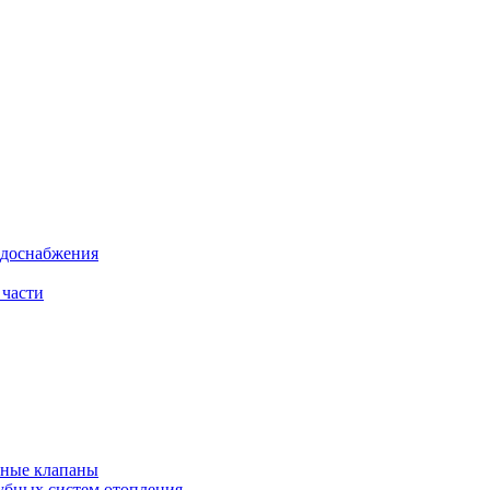
одоснабжения
 части
рные клапаны
убных систем отопления