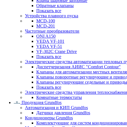
Краны шаровые запорные
Обратные клапаны
Показать все
Устройства плавного пуска
MCD-100
MCD-201
Частотные преобразователи
ONI A150
VEDA VF-101
VEDA VF-51
VF-302C Crane Drive
Показать все
Электрические средства автоматизации тепловых п
Диспетчеризация АИИС "Comfort Contour"
Клапаны для автоматизации местных вентил
Клапаны поворотные регулирующие и приво
Клапаны регулирующие седельные и приводы
Показать все
Электрические средства управления теплоснабжен
Комнатные термостаты
Продукция Grundfos
Автоматизация и КИП Grundfos
Датчики давления Grundfos
Кондиционеры Grundfos
Комплектующие для систем кондиционирова