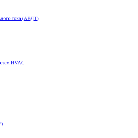
ного тока (АВДТ)
истем HVAC
У)