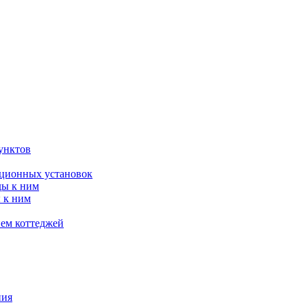
унктов
яционных установок
ды к ним
 к ним
ием коттеджей
ния