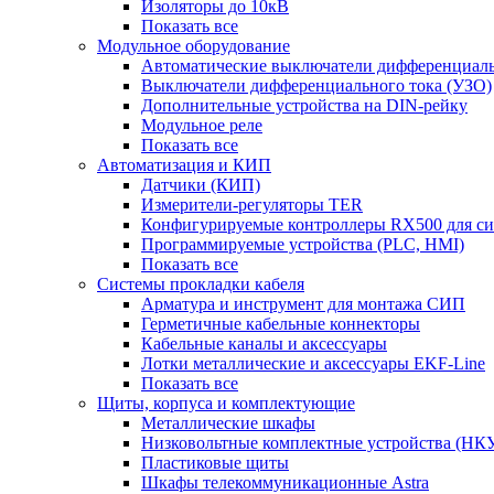
Изоляторы до 10кВ
Показать все
Модульное оборудование
Автоматические выключатели дифференциаль
Выключатели дифференциального тока (УЗО)
Дополнительные устройства на DIN-рейку
Модульное реле
Показать все
Автоматизация и КИП
Датчики (КИП)
Измерители-регуляторы TER
Конфигурируемые контроллеры RX500 для с
Программируемые устройства (PLC, HMI)
Показать все
Системы прокладки кабеля
Арматура и инструмент для монтажа СИП
Герметичные кабельные коннекторы
Кабельные каналы и аксессуары
Лотки металлические и аксессуары EKF-Line
Показать все
Щиты, корпуса и комплектующие
Металлические шкафы
Низковольтные комплектные устройства (НК
Пластиковые щиты
Шкафы телекоммуникационные Astra