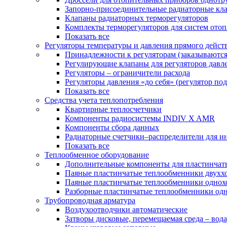
Запорно-присоединительные радиаторные кл
Клапаны радиаторных терморегуляторов
Комплекты терморегуляторов для систем ото
Показать все
Регуляторы температуры и давления прямого дейст
Принадлежности к регуляторам (заказываютс
Регулирующие клапаны для регуляторов давле
Регуляторы – ограничители расхода
Регуляторы давления «до себя» (регулятор по
Показать все
Средства учета теплопотребления
Квартирные теплосчетчики
Компоненты радиосистемы INDIV X AMR
Компоненты сбора данных
Радиаторные счетчики–распределители для и
Показать все
Теплообменное оборудование
Дополнительные компоненты для пластинчат
Паяные пластинчатые теплообменники двухх
Паяные пластинчатые теплообменники одно
Разборные пластинчатые теплообменники од
Трубопроводная арматура
Воздухоотводчики автоматические
Затворы дисковые, перемещаемая среда – вода