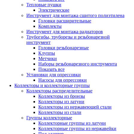
Тепловые пушки
Электрические
Инструмент для монтажа сшитого полиэтилена
Головки расширительные
Комплекты
Инструмент для монтажа радиаторов
Трубогибы, труборезы и резьбонарезной
инструмент
Головки резьбонарезные
Клуппы
Метчики
Наборы резьбонарезного инструмента
Показать все
Установки для опрессовки
Насосы для опрессовки
Коллекторы и коллекторные группы
Коллекторы распределительные
Коллекторы из бронзы
Коллекторы из латуни
Коллекторы из нержавеющей стали
Коллекторы из стали
Группы коллекторные
Коллекторные группы из латуни
Коллекторные группы из нержавейки
Под адаптер