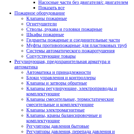
Насосные части без двигателя/с двигателем
Показать все
Пожарное оборудование
Клапаны пожарные
Огнетушители
Стволы, рукава и головки пожарные
Шкафы пожарные
Гидранты пожарные и соединительные части
Муфты противопожарные для пластиковых труб
Системы автоматического пожаротушения
Сопутствующие товары
Регулирующая, предохранительная арматура и
автоматика
Автоматика и принадлежности
Блоки управления и контроллеры
Клапаны и затворы обратные
Клапаны регулирующие, электроприводы и
комплектующие
Клапаны смесительные, термостатические
смесительные и комплектующие
Клапаны электромагнитные
Клапаны, краны балансировочные и
комплектующие
Регуляторы давления бытовые
Регуляторы давления, перепада давления и