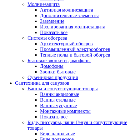
Молниезащита
Активная молниезащита
Дополнительные элементы
Заземление
Изолированная молниезащита
Показать все
Системы обогрева
Архитектурный обогрев
Промышленный электрообогрев
Теплые полы и бытовой обогрев
Бытовые звонки и домофоны
Домофоны
Звонки бытовые
Сувенирная продукция
Сантехника для санузлов
Ванны и сопутствующие товары
Ванны акриловые
Ванны стальные
Ванны чугунные
Монтажные комплекты
Показать все
Биде, писсуары, чаши Генуя и сопутствующие
товары
Биде напольные
Биде подвесное