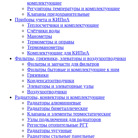
комплектующие
Регуляторы температуры и комплектующие
Клапаны предохранительные
Приборы учета и КИПиА
Теплосчетчики и комплектующие
Счётчики воды
Манометры
Термометры и оправы
Термоманометры
Комплектующие для КИПиА
Фильтры, грязевики, элеваторы и воздухоотводчики
Фильтры и запчасти для фильтров
Фильтры бытовые и комплектующие к ним
Грязевики
Конденсатоотводчики
Элеваторы и элеваторные узлы
Воздухоотводчики
Радиаторы, конвекторы и комплектующие
Радиаторы алюминиевые
Радиаторы биметаллические
Клапаны и элементы термостатические
Узлы подключения для радиаторов
Регистры отопительные РГТ
Радиаторы чугунные
Радиаторы стальные панельные