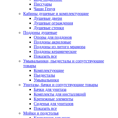
Писсуары
Чаши Генуя
Кабины душевые и комплектующие
Душевые двери
Душевые ограждения
Душевые стенки
Поддоны душевые
Опоры для поддонов
Поддоны акриловые
Поддоны из литого мрамора
Поддоны керамические
Показать все
Умывальники, пьедесталы и сопутствующие
товары
Комплектующие
Пьедесталы
Умывальники
Унитазы, бачки и сопутствующие товары
Бачки для унитаза
Комплекты для инсталляций
Крепежные элементы
Сиденья для унитазов
Показать все
Мойки и подстолья
Крепления для моек