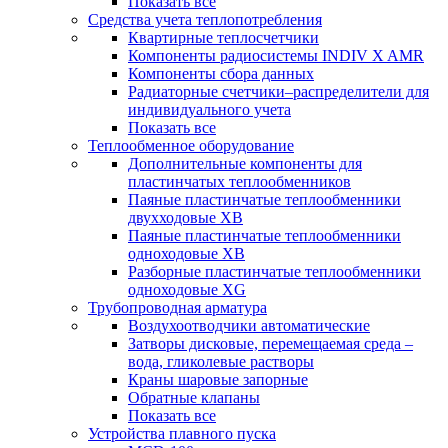
Показать все
Средства учета теплопотребления
Квартирные теплосчетчики
Компоненты радиосистемы INDIV X AMR
Компоненты сбора данных
Радиаторные счетчики–распределители для
индивидуального учета
Показать все
Теплообменное оборудование
Дополнительные компоненты для
пластинчатых теплообменников
Паяные пластинчатые теплообменники
двухходовые XB
Паяные пластинчатые теплообменники
одноходовые ХВ
Разборные пластинчатые теплообменники
одноходовые ХG
Трубопроводная арматура
Воздухоотводчики автоматические
Затворы дисковые, перемещаемая среда –
вода, гликолевые растворы
Краны шаровые запорные
Обратные клапаны
Показать все
Устройства плавного пуска