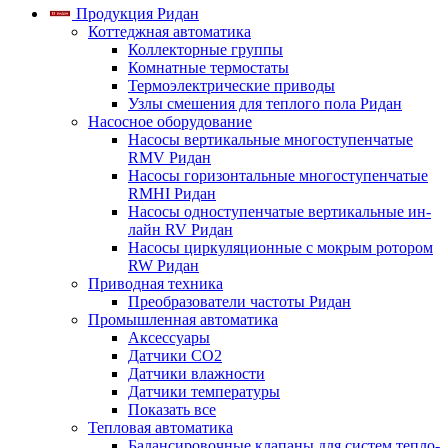
Продукция Ридан
Коттеджная автоматика
Коллекторные группы
Комнатные термостаты
Термоэлектрические приводы
Узлы смешения для теплого пола Ридан
Насосное оборудование
Насосы вертикальные многоступенчатые
RMV Ридан
Насосы горизонтальные многоступенчатые
RMHI Ридан
Насосы одноступенчатые вертикальные ин-
лайн RV Ридан
Насосы циркуляционные с мокрым ротором
RW Ридан
Приводная техника
Преобразователи частоты Ридан
Промышленная автоматика
Аксессуары
Датчики CO2
Датчики влажности
Датчики температуры
Показать все
Тепловая автоматика
Балансировочные клапаны для систем тепло-