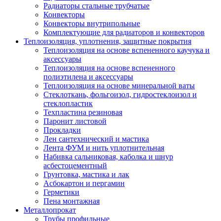
Радиаторы стальные трубчатые
Конвекторы
Конвекторы внутрипольные
Комплектующие для радиаторов и конвекторов
Теплоизоляция, уплотнения, защитные покрытия
Теплоизоляция на основе вспененного каучука и
аксессуары
Теплоизоляция на основе вспененного
полиэтилена и аксессуары
Теплоизоляция на основе минеральной ваты
Стеклоткань, фольгоизол, гидростеклоизол и
стеклопластик
Техпластина резиновая
Паронит листовой
Прокладки
Лен сантехнический и мастика
Лента ФУМ и нить уплотнительная
Набивка сальниковая, каболка и шнур
асбестоцементный
Грунтовка, мастика и лак
Асбокартон и пергамин
Герметики
Пена монтажная
Металлопрокат
Трубы профильные