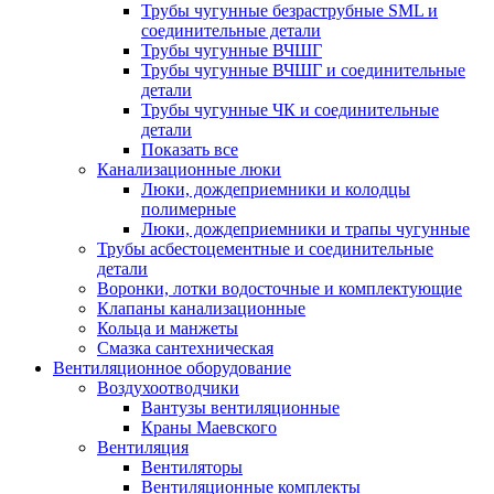
Трубы чугунные безраструбные SML и
соединительные детали
Трубы чугунные ВЧШГ
Трубы чугунные ВЧШГ и соединительные
детали
Трубы чугунные ЧК и соединительные
детали
Показать все
Канализационные люки
Люки, дождеприемники и колодцы
полимерные
Люки, дождеприемники и трапы чугунные
Трубы асбестоцементные и соединительные
детали
Воронки, лотки водосточные и комплектующие
Клапаны канализационные
Кольца и манжеты
Смазка сантехническая
Вентиляционное оборудование
Воздухоотводчики
Вантузы вентиляционные
Краны Маевского
Вентиляция
Вентиляторы
Вентиляционные комплекты