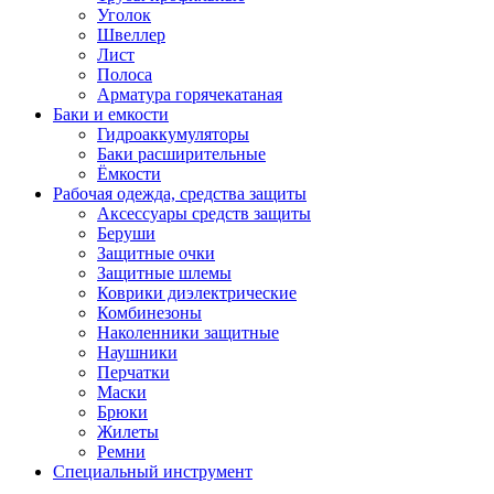
Уголок
Швеллер
Лист
Полоса
Арматура горячекатаная
Баки и емкости
Гидроаккумуляторы
Баки расширительные
Ёмкости
Рабочая одежда, средства защиты
Аксессуары средств защиты
Беруши
Защитные очки
Защитные шлемы
Коврики диэлектрические
Комбинезоны
Наколенники защитные
Наушники
Перчатки
Маски
Брюки
Жилеты
Ремни
Специальный инструмент