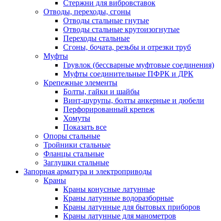
Стержни для вибровставок
Отводы, переходы, сгоны
Отводы стальные гнутые
Отводы стальные крутоизогнутые
Переходы стальные
Сгоны, бочата, резьбы и отрезки труб
Муфты
Грувлок (бессварные муфтовые соединения)
Муфты соединительные ПФРК и ДРК
Крепежные элементы
Болты, гайки и шайбы
Винт-шурупы, болты анкерные и дюбели
Перфорированный крепеж
Хомуты
Показать все
Опоры стальные
Тройники стальные
Фланцы стальные
Заглушки стальные
Запорная арматура и электроприводы
Краны
Краны конусные латунные
Краны латунные водоразборные
Краны латунные для бытовых приборов
Краны латунные для манометров