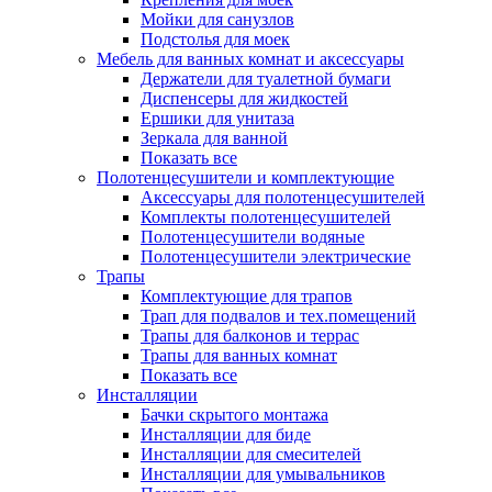
Мойки для санузлов
Подстолья для моек
Мебель для ванных комнат и аксессуары
Держатели для туалетной бумаги
Диспенсеры для жидкостей
Ершики для унитаза
Зеркала для ванной
Показать все
Полотенцесушители и комплектующие
Аксессуары для полотенцесушителей
Комплекты полотенцесушителей
Полотенцесушители водяные
Полотенцесушители электрические
Трапы
Комплектующие для трапов
Трап для подвалов и тех.помещений
Трапы для балконов и террас
Трапы для ванных комнат
Показать все
Инсталляции
Бачки скрытого монтажа
Инсталляции для биде
Инсталляции для смесителей
Инсталляции для умывальников