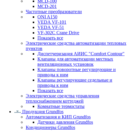
MCD-100
MCD-201
Частотные преобразователи
ONI A150
VEDA VF-101
VEDA VF-51
VF-302C Crane Drive
Показать все
Электрические средства автоматизации тепловых
пунктов
Диспетчеризация АИИС "Comfort Contour"
Клапаны для автоматизации местных
вентиляционных установок
Клапаны поворотные регулирующие и
приводы к ним
Клапаны регулирующие седельные и
приводы к ним
Показать все
Электрические средства управления
теплоснабжением коттеджей
Комнатные термостаты
Продукция Grundfos
Автоматизация и КИП Grundfos
Датчики давления Grundfos
Кондиционеры Grundfos