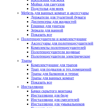
Мойки для санузлов
Подстолья для моек
Мебель для ванных комнат и аксессуары
Держатели для туалетной бумаги
Диспенсеры для жидкостей
Ершики для унитаза
Зеркала для ванной
Показать все
Полотенцесушители и комплектующие
Аксессуары для полотенцесушителей
Комплекты полотенцесушителей
Полотенцесушители водяные
Полотенцесушители электрические
Трапы
Комплектующие для трапов
Трап для подвалов и тех.помещений
Трапы для балконов и террас
Трапы для ванных комнат
Показать все
Инсталляции
Бачки скрытого монтажа
Инсталляции для биде
Инсталляции для смесителей
Инсталляции для умывальников