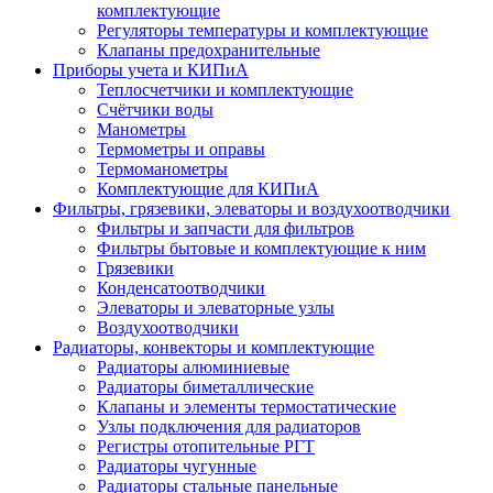
комплектующие
Регуляторы температуры и комплектующие
Клапаны предохранительные
Приборы учета и КИПиА
Теплосчетчики и комплектующие
Счётчики воды
Манометры
Термометры и оправы
Термоманометры
Комплектующие для КИПиА
Фильтры, грязевики, элеваторы и воздухоотводчики
Фильтры и запчасти для фильтров
Фильтры бытовые и комплектующие к ним
Грязевики
Конденсатоотводчики
Элеваторы и элеваторные узлы
Воздухоотводчики
Радиаторы, конвекторы и комплектующие
Радиаторы алюминиевые
Радиаторы биметаллические
Клапаны и элементы термостатические
Узлы подключения для радиаторов
Регистры отопительные РГТ
Радиаторы чугунные
Радиаторы стальные панельные