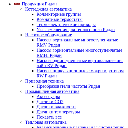
Продукция Ридан
Коттеджная автоматика
Коллекторные группы
Комнатные термостаты
Термоэлектрические приводы
Узлы смешения для теплого пола Ридан
Насосное оборудование
Насосы вертикальные многоступенчатые
RMV Ридан
Насосы горизонтальные многоступенчатые
RMHI Ридан
Насосы одноступенчатые вертикальные ин-
лайн RV Ридан
Насосы циркуляционные с мокрым ротором
RW Ридан
Приводная техника
Преобразователи частоты Ридан
Промышленная автоматика
Аксессуары
Датчики CO2
Датчики влажности
Датчики температуры
Показать все
Тепловая автоматика
Балансировочные клапаны для систем тепло-