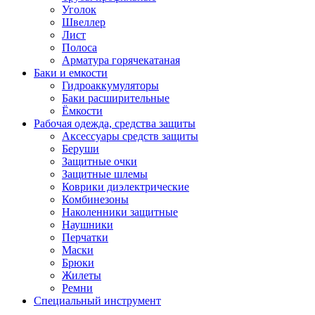
Уголок
Швеллер
Лист
Полоса
Арматура горячекатаная
Баки и емкости
Гидроаккумуляторы
Баки расширительные
Ёмкости
Рабочая одежда, средства защиты
Аксессуары средств защиты
Беруши
Защитные очки
Защитные шлемы
Коврики диэлектрические
Комбинезоны
Наколенники защитные
Наушники
Перчатки
Маски
Брюки
Жилеты
Ремни
Специальный инструмент