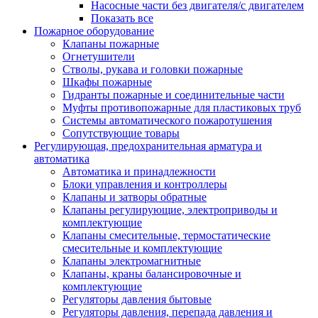
Насосные части без двигателя/с двигателем
Показать все
Пожарное оборудование
Клапаны пожарные
Огнетушители
Стволы, рукава и головки пожарные
Шкафы пожарные
Гидранты пожарные и соединительные части
Муфты противопожарные для пластиковых труб
Системы автоматического пожаротушения
Сопутствующие товары
Регулирующая, предохранительная арматура и
автоматика
Автоматика и принадлежности
Блоки управления и контроллеры
Клапаны и затворы обратные
Клапаны регулирующие, электроприводы и
комплектующие
Клапаны смесительные, термостатические
смесительные и комплектующие
Клапаны электромагнитные
Клапаны, краны балансировочные и
комплектующие
Регуляторы давления бытовые
Регуляторы давления, перепада давления и