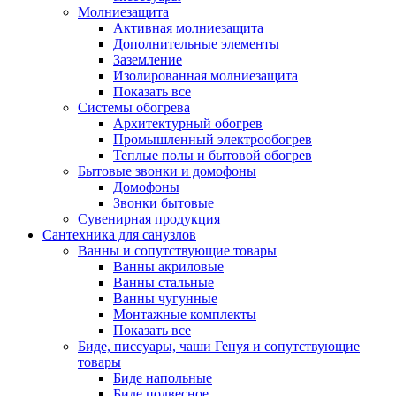
Молниезащита
Активная молниезащита
Дополнительные элементы
Заземление
Изолированная молниезащита
Показать все
Системы обогрева
Архитектурный обогрев
Промышленный электрообогрев
Теплые полы и бытовой обогрев
Бытовые звонки и домофоны
Домофоны
Звонки бытовые
Сувенирная продукция
Сантехника для санузлов
Ванны и сопутствующие товары
Ванны акриловые
Ванны стальные
Ванны чугунные
Монтажные комплекты
Показать все
Биде, писсуары, чаши Генуя и сопутствующие
товары
Биде напольные
Биде подвесное