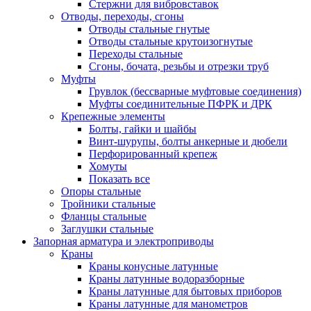
Стержни для вибровставок
Отводы, переходы, сгоны
Отводы стальные гнутые
Отводы стальные крутоизогнутые
Переходы стальные
Сгоны, бочата, резьбы и отрезки труб
Муфты
Грувлок (бессварные муфтовые соединения)
Муфты соединительные ПФРК и ДРК
Крепежные элементы
Болты, гайки и шайбы
Винт-шурупы, болты анкерные и дюбели
Перфорированный крепеж
Хомуты
Показать все
Опоры стальные
Тройники стальные
Фланцы стальные
Заглушки стальные
Запорная арматура и электроприводы
Краны
Краны конусные латунные
Краны латунные водоразборные
Краны латунные для бытовых приборов
Краны латунные для манометров