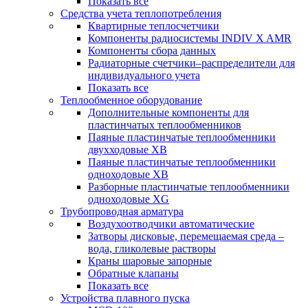
Показать все
Средства учета теплопотребления
Квартирные теплосчетчики
Компоненты радиосистемы INDIV X AMR
Компоненты сбора данных
Радиаторные счетчики–распределители для
индивидуального учета
Показать все
Теплообменное оборудование
Дополнительные компоненты для
пластинчатых теплообменников
Паяные пластинчатые теплообменники
двухходовые XB
Паяные пластинчатые теплообменники
одноходовые ХВ
Разборные пластинчатые теплообменники
одноходовые ХG
Трубопроводная арматура
Воздухоотводчики автоматические
Затворы дисковые, перемещаемая среда –
вода, гликолевые растворы
Краны шаровые запорные
Обратные клапаны
Показать все
Устройства плавного пуска