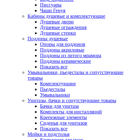
Писсуары
Чаши Генуя
Кабины душевые и комплектующие
Душевые двери
Душевые ограждения
Душевые стенки
Поддоны душевые
Опоры для поддонов
Поддоны акриловые
Поддоны из литого мрамора
Поддоны керамические
Показать все
Умывальники, пьедесталы и сопутствующие
товары
Комплектующие
Пьедесталы
Умывальники
Унитазы, бачки и сопутствующие товары
Бачки для унитаза
Комплекты для инсталляций
Крепежные элементы
Сиденья для унитазов
Показать все
Мойки и подстолья
Крепления для моек