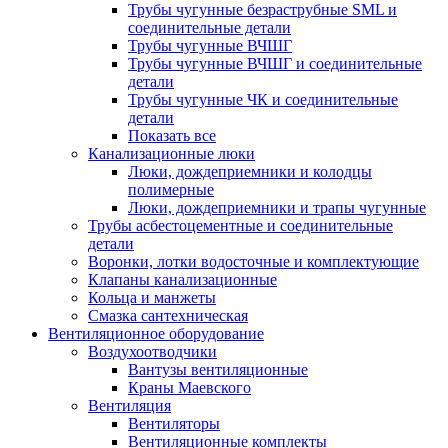
Трубы чугунные безраструбные SML и
соединительные детали
Трубы чугунные ВЧШГ
Трубы чугунные ВЧШГ и соединительные
детали
Трубы чугунные ЧК и соединительные
детали
Показать все
Канализационные люки
Люки, дождеприемники и колодцы
полимерные
Люки, дождеприемники и трапы чугунные
Трубы асбестоцементные и соединительные
детали
Воронки, лотки водосточные и комплектующие
Клапаны канализационные
Кольца и манжеты
Смазка сантехническая
Вентиляционное оборудование
Воздухоотводчики
Вантузы вентиляционные
Краны Маевского
Вентиляция
Вентиляторы
Вентиляционные комплекты