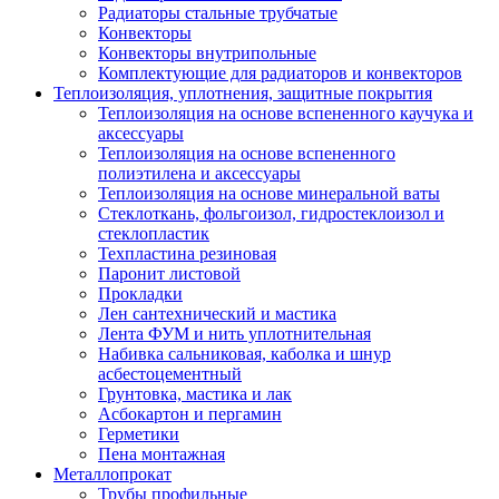
Радиаторы стальные трубчатые
Конвекторы
Конвекторы внутрипольные
Комплектующие для радиаторов и конвекторов
Теплоизоляция, уплотнения, защитные покрытия
Теплоизоляция на основе вспененного каучука и
аксессуары
Теплоизоляция на основе вспененного
полиэтилена и аксессуары
Теплоизоляция на основе минеральной ваты
Стеклоткань, фольгоизол, гидростеклоизол и
стеклопластик
Техпластина резиновая
Паронит листовой
Прокладки
Лен сантехнический и мастика
Лента ФУМ и нить уплотнительная
Набивка сальниковая, каболка и шнур
асбестоцементный
Грунтовка, мастика и лак
Асбокартон и пергамин
Герметики
Пена монтажная
Металлопрокат
Трубы профильные