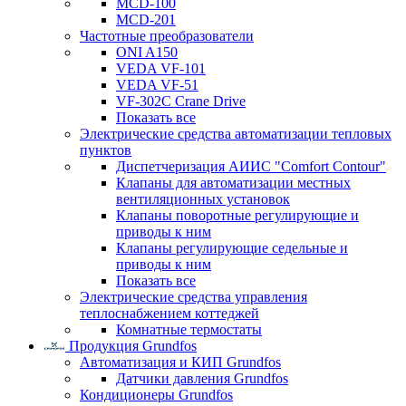
MCD-100
MCD-201
Частотные преобразователи
ONI A150
VEDA VF-101
VEDA VF-51
VF-302C Crane Drive
Показать все
Электрические средства автоматизации тепловых
пунктов
Диспетчеризация АИИС "Comfort Contour"
Клапаны для автоматизации местных
вентиляционных установок
Клапаны поворотные регулирующие и
приводы к ним
Клапаны регулирующие седельные и
приводы к ним
Показать все
Электрические средства управления
теплоснабжением коттеджей
Комнатные термостаты
Продукция Grundfos
Автоматизация и КИП Grundfos
Датчики давления Grundfos
Кондиционеры Grundfos