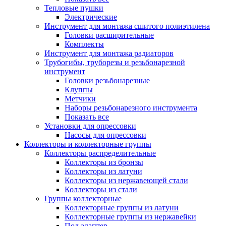
Тепловые пушки
Электрические
Инструмент для монтажа сшитого полиэтилена
Головки расширительные
Комплекты
Инструмент для монтажа радиаторов
Трубогибы, труборезы и резьбонарезной
инструмент
Головки резьбонарезные
Клуппы
Метчики
Наборы резьбонарезного инструмента
Показать все
Установки для опрессовки
Насосы для опрессовки
Коллекторы и коллекторные группы
Коллекторы распределительные
Коллекторы из бронзы
Коллекторы из латуни
Коллекторы из нержавеющей стали
Коллекторы из стали
Группы коллекторные
Коллекторные группы из латуни
Коллекторные группы из нержавейки
Под адаптер