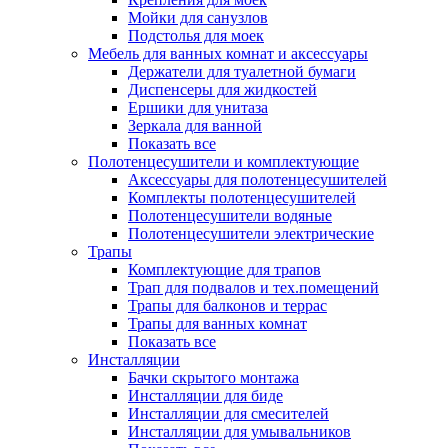
Мойки для санузлов
Подстолья для моек
Мебель для ванных комнат и аксессуары
Держатели для туалетной бумаги
Диспенсеры для жидкостей
Ершики для унитаза
Зеркала для ванной
Показать все
Полотенцесушители и комплектующие
Аксессуары для полотенцесушителей
Комплекты полотенцесушителей
Полотенцесушители водяные
Полотенцесушители электрические
Трапы
Комплектующие для трапов
Трап для подвалов и тех.помещений
Трапы для балконов и террас
Трапы для ванных комнат
Показать все
Инсталляции
Бачки скрытого монтажа
Инсталляции для биде
Инсталляции для смесителей
Инсталляции для умывальников