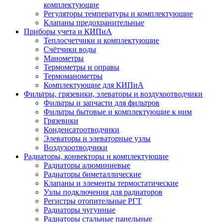
комплектующие
Регуляторы температуры и комплектующие
Клапаны предохранительные
Приборы учета и КИПиА
Теплосчетчики и комплектующие
Счётчики воды
Манометры
Термометры и оправы
Термоманометры
Комплектующие для КИПиА
Фильтры, грязевики, элеваторы и воздухоотводчики
Фильтры и запчасти для фильтров
Фильтры бытовые и комплектующие к ним
Грязевики
Конденсатоотводчики
Элеваторы и элеваторные узлы
Воздухоотводчики
Радиаторы, конвекторы и комплектующие
Радиаторы алюминиевые
Радиаторы биметаллические
Клапаны и элементы термостатические
Узлы подключения для радиаторов
Регистры отопительные РГТ
Радиаторы чугунные
Радиаторы стальные панельные