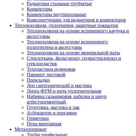
Радиаторы стальные трубчатые
Конвекторы
Конвекторы внутрипольные
Комплектующие для радиаторов и конвекторов
Теплоизоляция, уплотнения, защитные покрытия
Теплоизоляция на основе вспененного каучука и
аксессуары
Теплоизоляция на основе вспененного
полиэтилена и аксессуары
Теплоизоляция на основе минеральной ваты
Стеклоткань, фольгоизол, гидростеклоизол и
стеклопластик
Техпластина резиновая
Паронит листовой
Прокладки
Лен сантехнический и мастика
Лента ФУМ и нить уплотнительная
Набивка сальниковая, каболка и шнур
асбестоцементный
Грунтовка, мастика и лак
Асбокартон и пергамин
Герметики
Пена монтажная
Металлопрокат
Трубы профильные