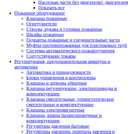
Насосные части без двигателя/с двигателем
Показать все
Пожарное оборудование
Клапаны пожарные
Огнетушители
Стволы, рукава и головки пожарные
Шкафы пожарные
Гидранты пожарные и соединительные части
Муфты противопожарные для пластиковых труб
Системы автоматического пожаротушения
Сопутствующие товары
Регулирующая, предохранительная арматура и
автоматика
Автоматика и принадлежности
Блоки управления и контроллеры
Клапаны и затворы обратные
Клапаны регулирующие, электроприводы и
комплектующие
Клапаны смесительные, термостатические
смесительные и комплектующие
Клапаны электромагнитные
Клапаны, краны балансировочные и
комплектующие
Регуляторы давления бытовые
Регуляторы давления, перепада давления и