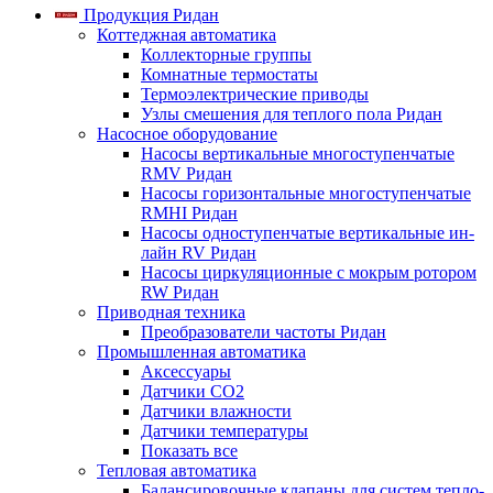
Продукция Ридан
Коттеджная автоматика
Коллекторные группы
Комнатные термостаты
Термоэлектрические приводы
Узлы смешения для теплого пола Ридан
Насосное оборудование
Насосы вертикальные многоступенчатые
RMV Ридан
Насосы горизонтальные многоступенчатые
RMHI Ридан
Насосы одноступенчатые вертикальные ин-
лайн RV Ридан
Насосы циркуляционные с мокрым ротором
RW Ридан
Приводная техника
Преобразователи частоты Ридан
Промышленная автоматика
Аксессуары
Датчики CO2
Датчики влажности
Датчики температуры
Показать все
Тепловая автоматика
Балансировочные клапаны для систем тепло-