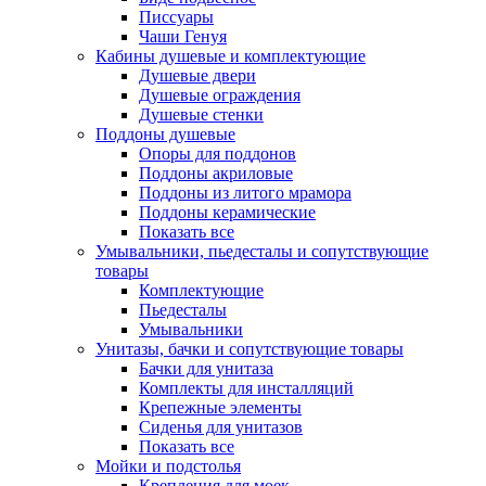
Писсуары
Чаши Генуя
Кабины душевые и комплектующие
Душевые двери
Душевые ограждения
Душевые стенки
Поддоны душевые
Опоры для поддонов
Поддоны акриловые
Поддоны из литого мрамора
Поддоны керамические
Показать все
Умывальники, пьедесталы и сопутствующие
товары
Комплектующие
Пьедесталы
Умывальники
Унитазы, бачки и сопутствующие товары
Бачки для унитаза
Комплекты для инсталляций
Крепежные элементы
Сиденья для унитазов
Показать все
Мойки и подстолья
Крепления для моек