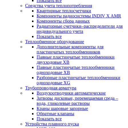
Показать все
Средства учета теплопотребления
Квартирные теплосчетчики
Компоненты радиосистемы INDIV X AMR
Компоненты сбора данных
Радиаторные счетчики–распределители для
индивидуального учета
Показать все
Теплообменное оборудование
Дополнительные компоненты для
пластинчатых теплообменников
Паяные пластинчатые теплообменники
двухходовые XB
Паяные пластинчатые теплообменники
одноходовые ХВ
Разборные пластинчатые теплообменники
одноходовые ХG
Трубопроводная арматура
Воздухоотводчики автоматические
Затворы дисковые, перемещаемая среда –
вода, гликолевые растворы
Краны шаровые запорные
Обратные клапаны
Показать все
Устройства плавного пуска