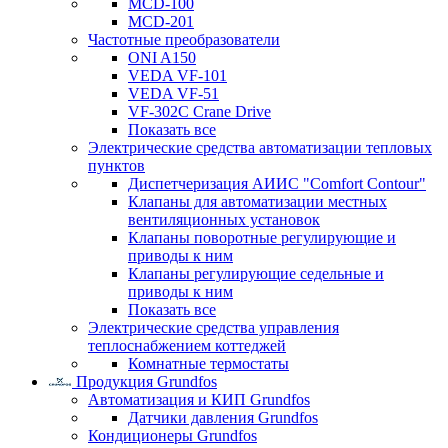
MCD-100
MCD-201
Частотные преобразователи
ONI A150
VEDA VF-101
VEDA VF-51
VF-302C Crane Drive
Показать все
Электрические средства автоматизации тепловых
пунктов
Диспетчеризация АИИС "Comfort Contour"
Клапаны для автоматизации местных
вентиляционных установок
Клапаны поворотные регулирующие и
приводы к ним
Клапаны регулирующие седельные и
приводы к ним
Показать все
Электрические средства управления
теплоснабжением коттеджей
Комнатные термостаты
Продукция Grundfos
Автоматизация и КИП Grundfos
Датчики давления Grundfos
Кондиционеры Grundfos