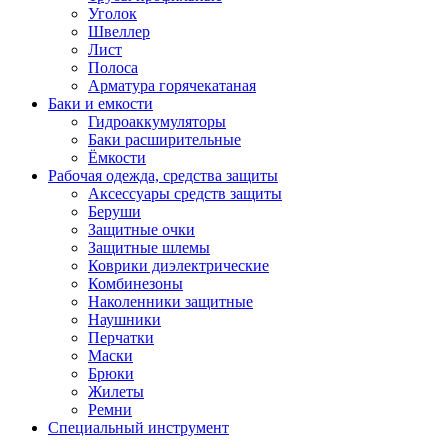
Уголок
Швеллер
Лист
Полоса
Арматура горячекатаная
Баки и емкости
Гидроаккумуляторы
Баки расширительные
Ёмкости
Рабочая одежда, средства защиты
Аксессуары средств защиты
Беруши
Защитные очки
Защитные шлемы
Коврики диэлектрические
Комбинезоны
Наколенники защитные
Наушники
Перчатки
Маски
Брюки
Жилеты
Ремни
Специальный инструмент