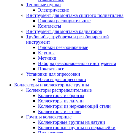
Тепловые пушки
Электрические
Инструмент для монтажа сшитого полиэтилена
Головки расширительные
Комплекты
Инструмент для монтажа радиаторов
Трубогибы, труборезы и резьбонарезной
инструмент
Головки резьбонарезные
Клуппы
Метчики
Наборы резьбонарезного инструмента
Показать все
Установки для опрессовки
Насосы для опрессовки
Коллекторы и коллекторные группы
Коллекторы распределительные
Коллекторы из бронзы
Коллекторы из латуни
Коллекторы из нержавеющей стали
Коллекторы из стали
Группы коллекторные
Коллекторные группы из латуни
Коллекторные группы из нержавейки
Под адаптер