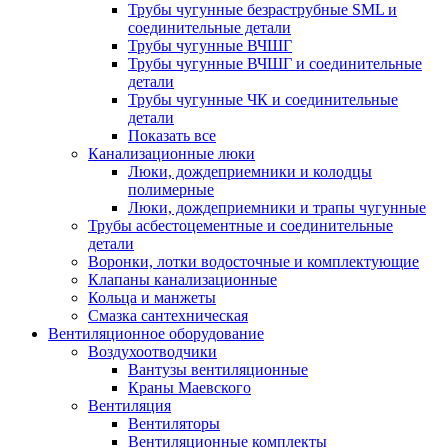
Трубы чугунные безраструбные SML и
соединительные детали
Трубы чугунные ВЧШГ
Трубы чугунные ВЧШГ и соединительные
детали
Трубы чугунные ЧК и соединительные
детали
Показать все
Канализационные люки
Люки, дождеприемники и колодцы
полимерные
Люки, дождеприемники и трапы чугунные
Трубы асбестоцементные и соединительные
детали
Воронки, лотки водосточные и комплектующие
Клапаны канализационные
Кольца и манжеты
Смазка сантехническая
Вентиляционное оборудование
Воздухоотводчики
Вантузы вентиляционные
Краны Маевского
Вентиляция
Вентиляторы
Вентиляционные комплекты