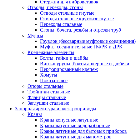
Стержни для вибровставок
Отводы, переходы, сгоны
Отводы стальные гнутые
Отводы стальные крутоизогнутые
Переходы стальные
Сгоны, бочата, резьбы и отрезки труб
Муфты
Грувлок (бессварные муфтовые соединения)
Муфты соединительные ПФРК и ДРК
Крепежные элементы
Болты, гайки и шайбы
Винт-шурупы, болты анкерные и дюбели
Перфорированный крепеж
Хомуты
Показать все
Опоры стальные
Тройники стальные
Фланцы стальные
Заглушки стальные
Запорная арматура и электроприводы
Краны
Краны конусные латунные
Краны латунные водоразборные
Краны латунные для бытовых приборов
Краны латунные для манометров