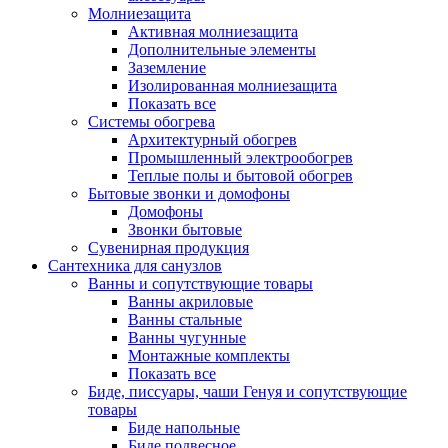
Молниезащита
Активная молниезащита
Дополнительные элементы
Заземление
Изолированная молниезащита
Показать все
Системы обогрева
Архитектурный обогрев
Промышленный электрообогрев
Теплые полы и бытовой обогрев
Бытовые звонки и домофоны
Домофоны
Звонки бытовые
Сувенирная продукция
Сантехника для санузлов
Ванны и сопутствующие товары
Ванны акриловые
Ванны стальные
Ванны чугунные
Монтажные комплекты
Показать все
Биде, писсуары, чаши Генуя и сопутствующие
товары
Биде напольные
Биде подвесное