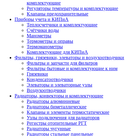
комплектующие
Регуляторы температуры и комплектующие
Клапаны предохранительные
Приборы учета и КИПиА
Теплосчетчики и комплектующие
Счётчики воды
Манометры
Термометры и оправы
Термоманометры
Комплектующие для КИПиА
Фильтры, грязевики, элеваторы и воздухоотводчики
Фильтры и запчасти для фильтров
Фильтры бытовые и комплектующие к ним
Грязевики
Конденсатоотводчики
Элеваторы и элеваторные узлы
Воздухоотводчики
Радиаторы, конвекторы и комплектующие
Радиаторы алюминиевые
Радиаторы биметаллические
Клапаны и элементы термостатические
Узлы подключения для радиаторов
Регистры отопительные РГТ
Радиаторы чугунные
Радиаторы стальные панельные