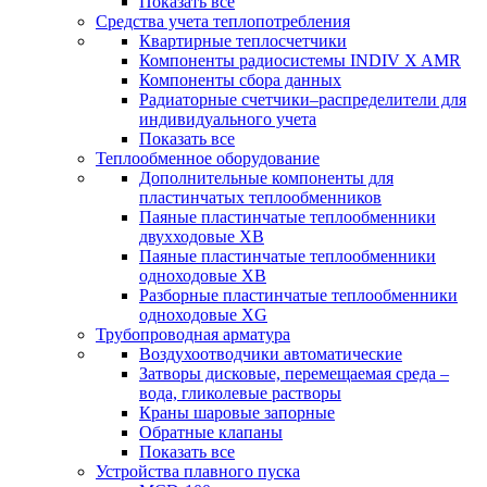
Показать все
Средства учета теплопотребления
Квартирные теплосчетчики
Компоненты радиосистемы INDIV X AMR
Компоненты сбора данных
Радиаторные счетчики–распределители для
индивидуального учета
Показать все
Теплообменное оборудование
Дополнительные компоненты для
пластинчатых теплообменников
Паяные пластинчатые теплообменники
двухходовые XB
Паяные пластинчатые теплообменники
одноходовые ХВ
Разборные пластинчатые теплообменники
одноходовые ХG
Трубопроводная арматура
Воздухоотводчики автоматические
Затворы дисковые, перемещаемая среда –
вода, гликолевые растворы
Краны шаровые запорные
Обратные клапаны
Показать все
Устройства плавного пуска