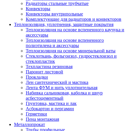
Радиаторы стальные трубчатые
Конвекторы
Конвекторы внутрипольные
Комплектующие для радиаторов и конвекторов
Теплоизоляция, уплотнения, защитные покрытия
Теплоизоляция на основе вспененного каучука и
аксессуары
Теплоизоляция на основе вспененного
полиэтилена и аксессуары
Теплоизоляция на основе минеральной ваты
Стеклоткань, фольгоизол, гидростеклоизол и
стеклопластик
Техпластина резиновая
Паронит листовой
Прокладки
Лен сантехнический и мастика
Лента ФУМ и нить уплотнительная
Набивка сальниковая, каболка и шнур
асбестоцементный
Грунтовка, мастика и лак
Асбокартон и пергамин
Герметики
Пена монтажная
Металлопрокат
Трубы профильные