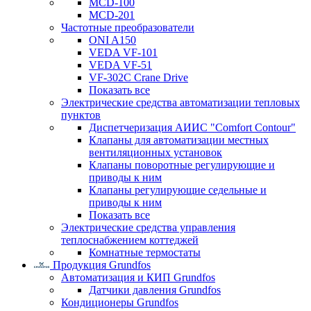
MCD-100
MCD-201
Частотные преобразователи
ONI A150
VEDA VF-101
VEDA VF-51
VF-302C Crane Drive
Показать все
Электрические средства автоматизации тепловых
пунктов
Диспетчеризация АИИС "Comfort Contour"
Клапаны для автоматизации местных
вентиляционных установок
Клапаны поворотные регулирующие и
приводы к ним
Клапаны регулирующие седельные и
приводы к ним
Показать все
Электрические средства управления
теплоснабжением коттеджей
Комнатные термостаты
Продукция Grundfos
Автоматизация и КИП Grundfos
Датчики давления Grundfos
Кондиционеры Grundfos