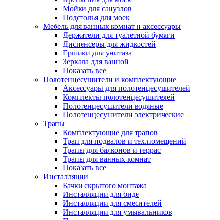
Мойки для санузлов
Подстолья для моек
Мебель для ванных комнат и аксессуары
Держатели для туалетной бумаги
Диспенсеры для жидкостей
Ершики для унитаза
Зеркала для ванной
Показать все
Полотенцесушители и комплектующие
Аксессуары для полотенцесушителей
Комплекты полотенцесушителей
Полотенцесушители водяные
Полотенцесушители электрические
Трапы
Комплектующие для трапов
Трап для подвалов и тех.помещений
Трапы для балконов и террас
Трапы для ванных комнат
Показать все
Инсталляции
Бачки скрытого монтажа
Инсталляции для биде
Инсталляции для смесителей
Инсталляции для умывальников