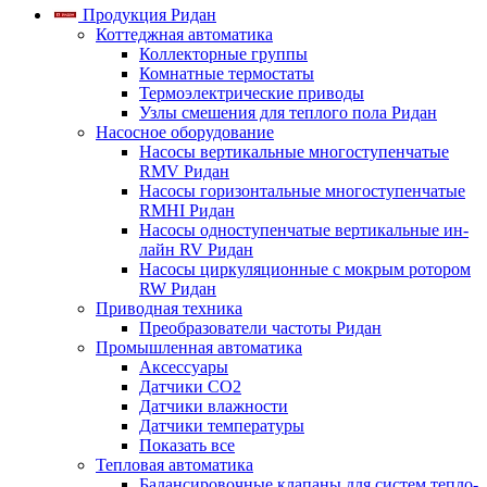
Продукция Ридан
Коттеджная автоматика
Коллекторные группы
Комнатные термостаты
Термоэлектрические приводы
Узлы смешения для теплого пола Ридан
Насосное оборудование
Насосы вертикальные многоступенчатые
RMV Ридан
Насосы горизонтальные многоступенчатые
RMHI Ридан
Насосы одноступенчатые вертикальные ин-
лайн RV Ридан
Насосы циркуляционные с мокрым ротором
RW Ридан
Приводная техника
Преобразователи частоты Ридан
Промышленная автоматика
Аксессуары
Датчики CO2
Датчики влажности
Датчики температуры
Показать все
Тепловая автоматика
Балансировочные клапаны для систем тепло-