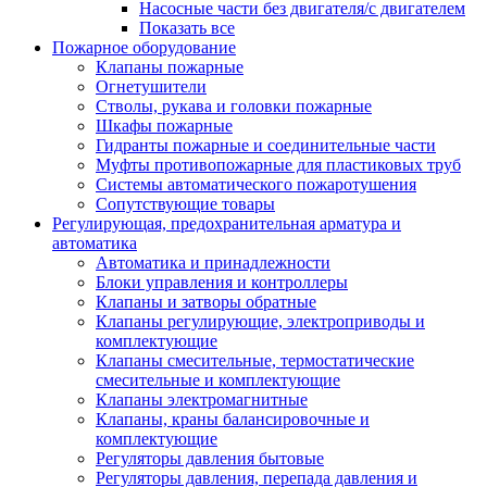
Насосные части без двигателя/с двигателем
Показать все
Пожарное оборудование
Клапаны пожарные
Огнетушители
Стволы, рукава и головки пожарные
Шкафы пожарные
Гидранты пожарные и соединительные части
Муфты противопожарные для пластиковых труб
Системы автоматического пожаротушения
Сопутствующие товары
Регулирующая, предохранительная арматура и
автоматика
Автоматика и принадлежности
Блоки управления и контроллеры
Клапаны и затворы обратные
Клапаны регулирующие, электроприводы и
комплектующие
Клапаны смесительные, термостатические
смесительные и комплектующие
Клапаны электромагнитные
Клапаны, краны балансировочные и
комплектующие
Регуляторы давления бытовые
Регуляторы давления, перепада давления и