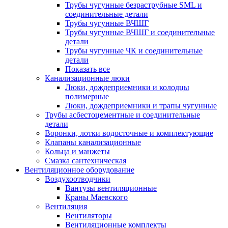
Трубы чугунные безраструбные SML и
соединительные детали
Трубы чугунные ВЧШГ
Трубы чугунные ВЧШГ и соединительные
детали
Трубы чугунные ЧК и соединительные
детали
Показать все
Канализационные люки
Люки, дождеприемники и колодцы
полимерные
Люки, дождеприемники и трапы чугунные
Трубы асбестоцементные и соединительные
детали
Воронки, лотки водосточные и комплектующие
Клапаны канализационные
Кольца и манжеты
Смазка сантехническая
Вентиляционное оборудование
Воздухоотводчики
Вантузы вентиляционные
Краны Маевского
Вентиляция
Вентиляторы
Вентиляционные комплекты