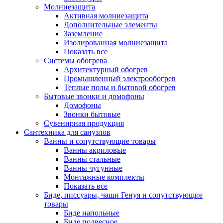
Молниезащита
Активная молниезащита
Дополнительные элементы
Заземление
Изолированная молниезащита
Показать все
Системы обогрева
Архитектурный обогрев
Промышленный электрообогрев
Теплые полы и бытовой обогрев
Бытовые звонки и домофоны
Домофоны
Звонки бытовые
Сувенирная продукция
Сантехника для санузлов
Ванны и сопутствующие товары
Ванны акриловые
Ванны стальные
Ванны чугунные
Монтажные комплекты
Показать все
Биде, писсуары, чаши Генуя и сопутствующие
товары
Биде напольные
Биде подвесное