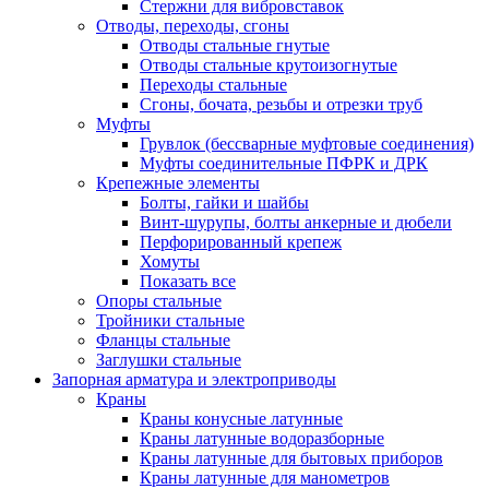
Стержни для вибровставок
Отводы, переходы, сгоны
Отводы стальные гнутые
Отводы стальные крутоизогнутые
Переходы стальные
Сгоны, бочата, резьбы и отрезки труб
Муфты
Грувлок (бессварные муфтовые соединения)
Муфты соединительные ПФРК и ДРК
Крепежные элементы
Болты, гайки и шайбы
Винт-шурупы, болты анкерные и дюбели
Перфорированный крепеж
Хомуты
Показать все
Опоры стальные
Тройники стальные
Фланцы стальные
Заглушки стальные
Запорная арматура и электроприводы
Краны
Краны конусные латунные
Краны латунные водоразборные
Краны латунные для бытовых приборов
Краны латунные для манометров