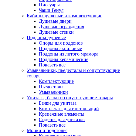
Писсуары
Чаши Генуя
Кабины душевые и комплектующие
Душевые двери
Душевые ограждения
Душевые стенки
Поддоны душевые
Опоры для поддонов
Поддоны акриловые
Поддоны из литого мрамора
Поддоны керамические
Показать все
Умывальники, пьедесталы и сопутствующие
товары
Комплектующие
Пьедесталы
Умывальники
Унитазы, бачки и сопутствующие товары
Бачки для унитаза
Комплекты для инсталляций
Крепежные элементы
Сиденья для унитазов
Показать все
Мойки и подстолья
Крепления для моек