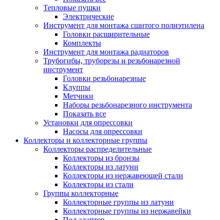
Тепловые пушки
Электрические
Инструмент для монтажа сшитого полиэтилена
Головки расширительные
Комплекты
Инструмент для монтажа радиаторов
Трубогибы, труборезы и резьбонарезной
инструмент
Головки резьбонарезные
Клуппы
Метчики
Наборы резьбонарезного инструмента
Показать все
Установки для опрессовки
Насосы для опрессовки
Коллекторы и коллекторные группы
Коллекторы распределительные
Коллекторы из бронзы
Коллекторы из латуни
Коллекторы из нержавеющей стали
Коллекторы из стали
Группы коллекторные
Коллекторные группы из латуни
Коллекторные группы из нержавейки
Под адаптер