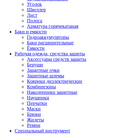
Уголок
Швеллер
Лист
Полоса
Арматура горячекатаная
Баки и емкости
Гидроаккумуляторы
Баки расширительные
Ёмкости
Рабочая одежда, средства защиты
Аксессуары средств защиты
Беруши
Защитные очки
Защитные шлемы
Коврики диэлектрические
Комбинезоны
Наколенники защитные
Наушники
Перчатки
Маски
Брюки
Жилеты
Ремни
Специальный инструмент