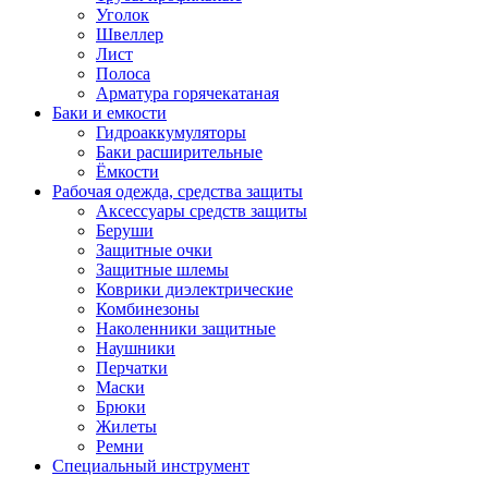
Уголок
Швеллер
Лист
Полоса
Арматура горячекатаная
Баки и емкости
Гидроаккумуляторы
Баки расширительные
Ёмкости
Рабочая одежда, средства защиты
Аксессуары средств защиты
Беруши
Защитные очки
Защитные шлемы
Коврики диэлектрические
Комбинезоны
Наколенники защитные
Наушники
Перчатки
Маски
Брюки
Жилеты
Ремни
Специальный инструмент