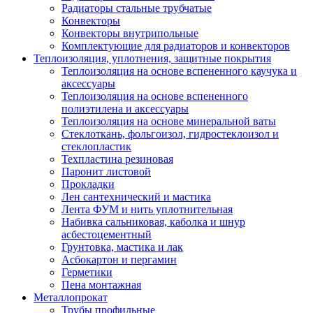
Радиаторы стальные трубчатые
Конвекторы
Конвекторы внутрипольные
Комплектующие для радиаторов и конвекторов
Теплоизоляция, уплотнения, защитные покрытия
Теплоизоляция на основе вспененного каучука и
аксессуары
Теплоизоляция на основе вспененного
полиэтилена и аксессуары
Теплоизоляция на основе минеральной ваты
Стеклоткань, фольгоизол, гидростеклоизол и
стеклопластик
Техпластина резиновая
Паронит листовой
Прокладки
Лен сантехнический и мастика
Лента ФУМ и нить уплотнительная
Набивка сальниковая, каболка и шнур
асбестоцементный
Грунтовка, мастика и лак
Асбокартон и пергамин
Герметики
Пена монтажная
Металлопрокат
Трубы профильные