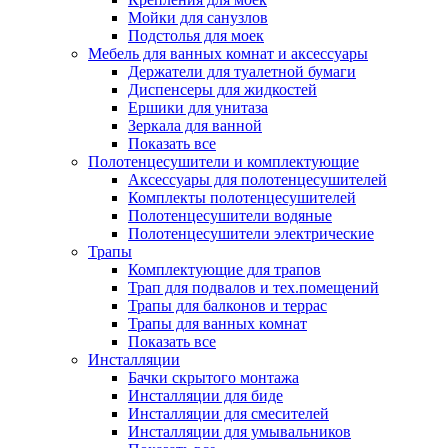
Мойки для санузлов
Подстолья для моек
Мебель для ванных комнат и аксессуары
Держатели для туалетной бумаги
Диспенсеры для жидкостей
Ершики для унитаза
Зеркала для ванной
Показать все
Полотенцесушители и комплектующие
Аксессуары для полотенцесушителей
Комплекты полотенцесушителей
Полотенцесушители водяные
Полотенцесушители электрические
Трапы
Комплектующие для трапов
Трап для подвалов и тех.помещений
Трапы для балконов и террас
Трапы для ванных комнат
Показать все
Инсталляции
Бачки скрытого монтажа
Инсталляции для биде
Инсталляции для смесителей
Инсталляции для умывальников