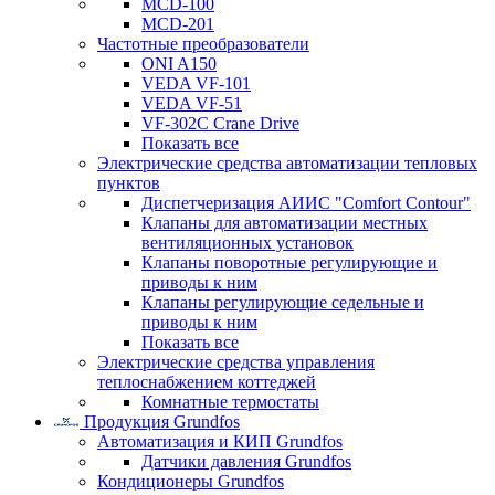
MCD-100
MCD-201
Частотные преобразователи
ONI A150
VEDA VF-101
VEDA VF-51
VF-302C Crane Drive
Показать все
Электрические средства автоматизации тепловых
пунктов
Диспетчеризация АИИС "Comfort Contour"
Клапаны для автоматизации местных
вентиляционных установок
Клапаны поворотные регулирующие и
приводы к ним
Клапаны регулирующие седельные и
приводы к ним
Показать все
Электрические средства управления
теплоснабжением коттеджей
Комнатные термостаты
Продукция Grundfos
Автоматизация и КИП Grundfos
Датчики давления Grundfos
Кондиционеры Grundfos