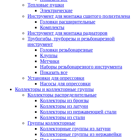
Тепловые пушки
Электрические
Инструмент для монтажа сшитого полиэтилена
Головки расширительные
Комплекты
Инструмент для монтажа радиаторов
Трубогибы, труборезы и резьбонарезной
инструмент
Головки резьбонарезные
Клуппы
Метчики
Наборы резьбонарезного инструмента
Показать все
Установки для опрессовки
Насосы для опрессовки
Коллекторы и коллекторные группы
Коллекторы распределительные
Коллекторы из бронзы
Коллекторы из латуни
Коллекторы из нержавеющей стали
Коллекторы из стали
Группы коллекторные
Коллекторные группы из латуни
Коллекторные группы из нержавейки
Под адаптер