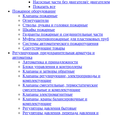
Насосные части без двигателя/с двигателем
Показать все
Пожарное оборудование
Клапаны пожарные
Огнетушители
Стволы, рукава и головки пожарные
Шкафы пожарные
Гидранты пожарные и соединительные части
Муфты противопожарные для пластиковых труб
Системы автоматического пожаротушения
Сопутствующие товары
Регулирующая, предохранительная арматура и
автоматика
Автоматика и принадлежности
Блоки управления и контроллеры
Клапаны и затворы обратные
Клапаны регулирующие, электроприводы и
комплектующие
Клапаны смесительные, термостатические
смесительные и комплектующие
Клапаны электромагнитные
Клапаны, краны балансировочные и
комплектующие
Регуляторы давления бытовые
Регуляторы давления, перепада давления и