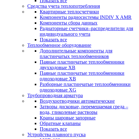
Показать все
Средства учета теплопотребления
Квартирные теплосчетчики
Компоненты радиосистемы INDIV X AMR
Компоненты сбора данных
Радиаторные счетчики–распределители для
индивидуального учета
Показать все
Теплообменное оборудование
Дополнительные компоненты для
пластинчатых теплообменников
Паяные пластинчатые теплообменники
двухходовые XB
Паяные пластинчатые теплообменники
одноходовые ХВ
Разборные пластинчатые теплообменники
одноходовые ХG
Трубопроводная арматура
Воздухоотводчики автоматические
Затворы дисковые, перемещаемая среда –
вода, гликолевые растворы
Краны шаровые запорные
Обратные клапаны
Показать все
Устройства плавного пуска