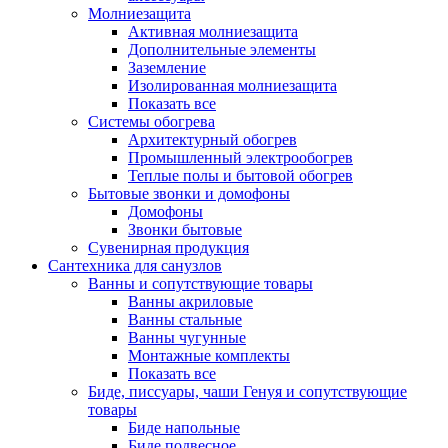
Молниезащита
Активная молниезащита
Дополнительные элементы
Заземление
Изолированная молниезащита
Показать все
Системы обогрева
Архитектурный обогрев
Промышленный электрообогрев
Теплые полы и бытовой обогрев
Бытовые звонки и домофоны
Домофоны
Звонки бытовые
Сувенирная продукция
Сантехника для санузлов
Ванны и сопутствующие товары
Ванны акриловые
Ванны стальные
Ванны чугунные
Монтажные комплекты
Показать все
Биде, писсуары, чаши Генуя и сопутствующие
товары
Биде напольные
Биде подвесное