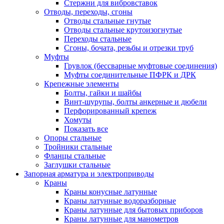
Стержни для вибровставок
Отводы, переходы, сгоны
Отводы стальные гнутые
Отводы стальные крутоизогнутые
Переходы стальные
Сгоны, бочата, резьбы и отрезки труб
Муфты
Грувлок (бессварные муфтовые соединения)
Муфты соединительные ПФРК и ДРК
Крепежные элементы
Болты, гайки и шайбы
Винт-шурупы, болты анкерные и дюбели
Перфорированный крепеж
Хомуты
Показать все
Опоры стальные
Тройники стальные
Фланцы стальные
Заглушки стальные
Запорная арматура и электроприводы
Краны
Краны конусные латунные
Краны латунные водоразборные
Краны латунные для бытовых приборов
Краны латунные для манометров