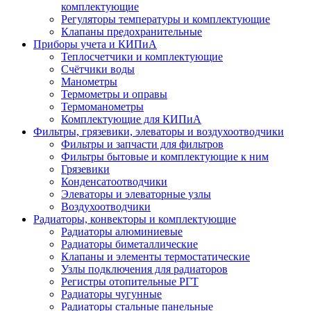
комплектующие
Регуляторы температуры и комплектующие
Клапаны предохранительные
Приборы учета и КИПиА
Теплосчетчики и комплектующие
Счётчики воды
Манометры
Термометры и оправы
Термоманометры
Комплектующие для КИПиА
Фильтры, грязевики, элеваторы и воздухоотводчики
Фильтры и запчасти для фильтров
Фильтры бытовые и комплектующие к ним
Грязевики
Конденсатоотводчики
Элеваторы и элеваторные узлы
Воздухоотводчики
Радиаторы, конвекторы и комплектующие
Радиаторы алюминиевые
Радиаторы биметаллические
Клапаны и элементы термостатические
Узлы подключения для радиаторов
Регистры отопительные РГТ
Радиаторы чугунные
Радиаторы стальные панельные