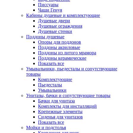
Писсуары
Чаши Генуя
Кабины душевые и комплектующие
Душевые двери
Душевые ограждения
Душевые стенки
Поддоны душевые
Опоры для поддонов
Поддоны акриловые
Поддоны из литого мрамора
Поддоны керамические
Показать все
Умывальники, пьедесталы и сопутствующие
товары
Комплектующие
Пьедесталы
Умывальники
Унитазы, бачки и сопутствующие товары
Бачки для унитаза
Комплекты для инсталляций
Крепежные элементы
Сиденья для унитазов
Показать все
Мойки и подстолья
Крепления для моек