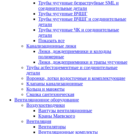
Трубы чугунные безраструбные SML и
соединительные детали
Трубы чугунные ВЧШГ
Трубы чугунные ВЧШГ и соединительные
детали
Трубы чугунные ЧК и соединительные
детали
Показать все
Канализационные люки
Люки, дождеприемники и колодцы
полимерные
Люки, дождеприемники и трапы чугунные
Трубы асбестоцементные и соединительные
детали
Воронки, лотки водосточные и комплектующие
Клапаны канализационные
Кольца и манжеты
Смазка сантехническая
Вентиляционное оборудование
Воздухоотводчики
Вантузы вентиляционные
Краны Маевского
Вентиляция
Вентиляторы
Вентиляционные комплекты