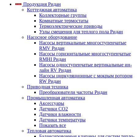
Продукция Ридан
Коттеджная автоматика
Коллекторные группы
Комнатные термостаты
Термоэлектрические приводы
Узлы смешения для теплого пола Ридан
Насосное оборудование
Насосы вертикальные многоступенчатые
RMV Ридан
Насосы горизонтальные многоступенчатые
RMHI Ридан
Насосы одноступенчатые вертикальные ин-
лайн RV Ридан
Насосы циркуляционные с мокрым ротором
RW Ридан
Приводная техника
Преобразователи частоты Ридан
Промышленная автоматика
Аксессуары
Датчики CO2
Датчики влажности
Датчики температуры
Показать все
Тепловая автоматика
Балансировочные клапаны для систем тепло-