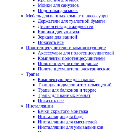
Мойки для санузлов
Подстолья для моек
Мебель для ванных комнат и аксессуары
Держатели для туалетной бумаги
Диспенсеры для жидкостей
Ершики для унитаза
Зеркала для ванной
Показать все
Полотенцесушители и комплектующие
Аксессуары для полотенцесушителей
Комплекты полотенцесушителей
Полотенцесушители водяные
Полотенцесушители электрические
Трапы
Комплектующие для трапов
Трап для подвалов и тех.помещений
Трапы для балконов и террас
Трапы для ванных комнат
Показать все
Инсталляции
Бачки скрытого монтажа
Инсталляции для биде
Инсталляции для смесителей
Инсталляции для умывальников