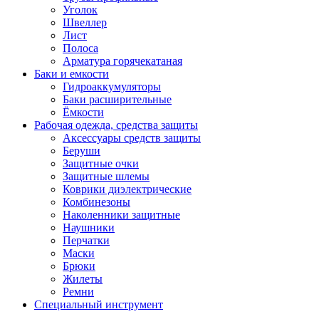
Уголок
Швеллер
Лист
Полоса
Арматура горячекатаная
Баки и емкости
Гидроаккумуляторы
Баки расширительные
Ёмкости
Рабочая одежда, средства защиты
Аксессуары средств защиты
Беруши
Защитные очки
Защитные шлемы
Коврики диэлектрические
Комбинезоны
Наколенники защитные
Наушники
Перчатки
Маски
Брюки
Жилеты
Ремни
Специальный инструмент