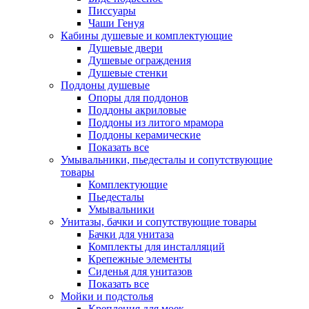
Писсуары
Чаши Генуя
Кабины душевые и комплектующие
Душевые двери
Душевые ограждения
Душевые стенки
Поддоны душевые
Опоры для поддонов
Поддоны акриловые
Поддоны из литого мрамора
Поддоны керамические
Показать все
Умывальники, пьедесталы и сопутствующие
товары
Комплектующие
Пьедесталы
Умывальники
Унитазы, бачки и сопутствующие товары
Бачки для унитаза
Комплекты для инсталляций
Крепежные элементы
Сиденья для унитазов
Показать все
Мойки и подстолья
Крепления для моек