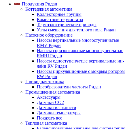
Продукция Ридан
Коттеджная автоматика
Коллекторные группы
Комнатные термостаты
Термоэлектрические приводы
Узлы смешения для теплого пола Ридан
Насосное оборудование
Насосы вертикальные многоступенчатые
RMV Ридан
Насосы горизонтальные многоступенчатые
RMHI Ридан
Насосы одноступенчатые вертикальные ин-
лайн RV Ридан
Насосы циркуляционные с мокрым ротором
RW Ридан
Приводная техника
Преобразователи частоты Ридан
Промышленная автоматика
Аксессуары
Датчики CO2
Датчики влажности
Датчики температуры
Показать все
Тепловая автоматика
Балансировочные клапаны для систем тепло-