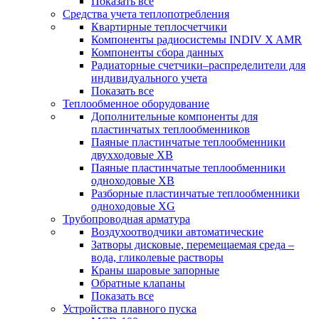
Показать все
Средства учета теплопотребления
Квартирные теплосчетчики
Компоненты радиосистемы INDIV X AMR
Компоненты сбора данных
Радиаторные счетчики–распределители для
индивидуального учета
Показать все
Теплообменное оборудование
Дополнительные компоненты для
пластинчатых теплообменников
Паяные пластинчатые теплообменники
двухходовые XB
Паяные пластинчатые теплообменники
одноходовые ХВ
Разборные пластинчатые теплообменники
одноходовые ХG
Трубопроводная арматура
Воздухоотводчики автоматические
Затворы дисковые, перемещаемая среда –
вода, гликолевые растворы
Краны шаровые запорные
Обратные клапаны
Показать все
Устройства плавного пуска