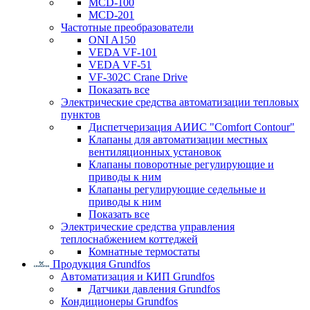
MCD-100
MCD-201
Частотные преобразователи
ONI A150
VEDA VF-101
VEDA VF-51
VF-302C Crane Drive
Показать все
Электрические средства автоматизации тепловых
пунктов
Диспетчеризация АИИС "Comfort Contour"
Клапаны для автоматизации местных
вентиляционных установок
Клапаны поворотные регулирующие и
приводы к ним
Клапаны регулирующие седельные и
приводы к ним
Показать все
Электрические средства управления
теплоснабжением коттеджей
Комнатные термостаты
Продукция Grundfos
Автоматизация и КИП Grundfos
Датчики давления Grundfos
Кондиционеры Grundfos