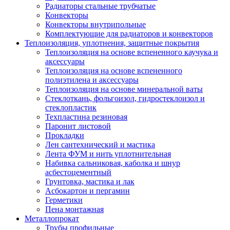
Радиаторы стальные трубчатые
Конвекторы
Конвекторы внутрипольные
Комплектующие для радиаторов и конвекторов
Теплоизоляция, уплотнения, защитные покрытия
Теплоизоляция на основе вспененного каучука и
аксессуары
Теплоизоляция на основе вспененного
полиэтилена и аксессуары
Теплоизоляция на основе минеральной ваты
Стеклоткань, фольгоизол, гидростеклоизол и
стеклопластик
Техпластина резиновая
Паронит листовой
Прокладки
Лен сантехнический и мастика
Лента ФУМ и нить уплотнительная
Набивка сальниковая, каболка и шнур
асбестоцементный
Грунтовка, мастика и лак
Асбокартон и пергамин
Герметики
Пена монтажная
Металлопрокат
Трубы профильные