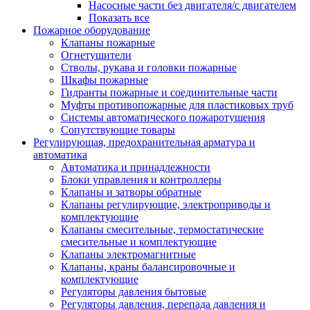
Насосные части без двигателя/с двигателем
Показать все
Пожарное оборудование
Клапаны пожарные
Огнетушители
Стволы, рукава и головки пожарные
Шкафы пожарные
Гидранты пожарные и соединительные части
Муфты противопожарные для пластиковых труб
Системы автоматического пожаротушения
Сопутствующие товары
Регулирующая, предохранительная арматура и
автоматика
Автоматика и принадлежности
Блоки управления и контроллеры
Клапаны и затворы обратные
Клапаны регулирующие, электроприводы и
комплектующие
Клапаны смесительные, термостатические
смесительные и комплектующие
Клапаны электромагнитные
Клапаны, краны балансировочные и
комплектующие
Регуляторы давления бытовые
Регуляторы давления, перепада давления и