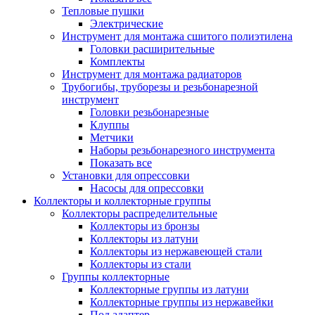
Тепловые пушки
Электрические
Инструмент для монтажа сшитого полиэтилена
Головки расширительные
Комплекты
Инструмент для монтажа радиаторов
Трубогибы, труборезы и резьбонарезной
инструмент
Головки резьбонарезные
Клуппы
Метчики
Наборы резьбонарезного инструмента
Показать все
Установки для опрессовки
Насосы для опрессовки
Коллекторы и коллекторные группы
Коллекторы распределительные
Коллекторы из бронзы
Коллекторы из латуни
Коллекторы из нержавеющей стали
Коллекторы из стали
Группы коллекторные
Коллекторные группы из латуни
Коллекторные группы из нержавейки
Под адаптер