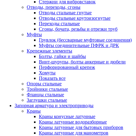
Стержни для вибровставок
Отводы, переходы, сгоны
Отводы стальные гнутые
Отводы стальные крутоизогнутые
Переходы стальные
Сгоны, бочата, резьбы и отрезки труб
Муфты
Грувлок (бессварные муфтовые соединения)
Муфты соединительные ПФРК и ДРК
Крепежные элементы
Болты, гайки и шайбы
Винт-шурупы, болты анкерные и дюбели
Перфорированный крепеж
Хомуты
Показать все
Опоры стальные
Тройники стальные
Фланцы стальные
Заглушки стальные
Запорная арматура и электроприводы
Краны
Краны конусные латунные
Краны латунные водоразборные
Краны латунные для бытовых приборов
Краны латунные для манометров