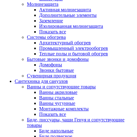
Молниезащита
Активная молниезащита
Дополнительные элементы
Заземление
Изолированная молниезащита
Показать все
Системы обогрева
Архитектурный обогрев
Промышленный электрообогрев
Теплые полы и бытовой обогрев
Бытовые звонки и домофоны
Домофоны
Звонки бытовые
Сувенирная продукция
Сантехника для санузлов
Ванны и сопутствующие товары
Ванны акриловые
Ванны стальные
Ванны чугунные
Монтажные комплекты
Показать все
Биде, писсуары, чаши Генуя и сопутствующие
товары
Биде напольные
Биде подвесное