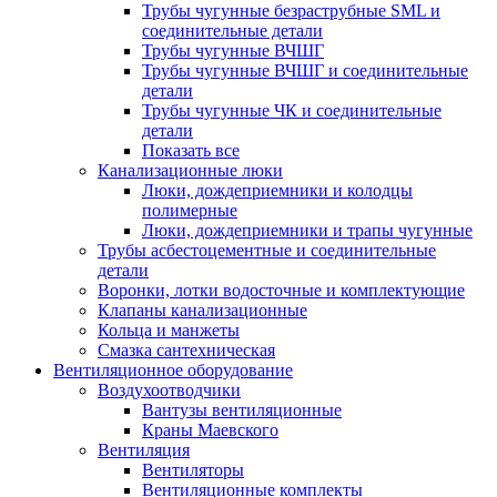
Трубы чугунные безраструбные SML и
соединительные детали
Трубы чугунные ВЧШГ
Трубы чугунные ВЧШГ и соединительные
детали
Трубы чугунные ЧК и соединительные
детали
Показать все
Канализационные люки
Люки, дождеприемники и колодцы
полимерные
Люки, дождеприемники и трапы чугунные
Трубы асбестоцементные и соединительные
детали
Воронки, лотки водосточные и комплектующие
Клапаны канализационные
Кольца и манжеты
Смазка сантехническая
Вентиляционное оборудование
Воздухоотводчики
Вантузы вентиляционные
Краны Маевского
Вентиляция
Вентиляторы
Вентиляционные комплекты