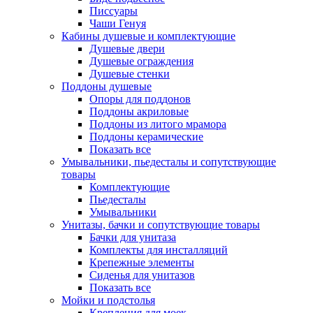
Писсуары
Чаши Генуя
Кабины душевые и комплектующие
Душевые двери
Душевые ограждения
Душевые стенки
Поддоны душевые
Опоры для поддонов
Поддоны акриловые
Поддоны из литого мрамора
Поддоны керамические
Показать все
Умывальники, пьедесталы и сопутствующие
товары
Комплектующие
Пьедесталы
Умывальники
Унитазы, бачки и сопутствующие товары
Бачки для унитаза
Комплекты для инсталляций
Крепежные элементы
Сиденья для унитазов
Показать все
Мойки и подстолья
Крепления для моек