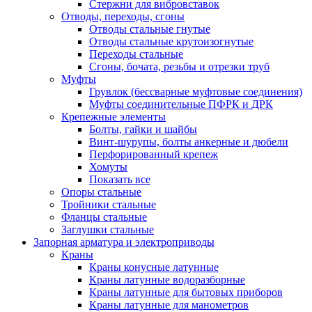
Стержни для вибровставок
Отводы, переходы, сгоны
Отводы стальные гнутые
Отводы стальные крутоизогнутые
Переходы стальные
Сгоны, бочата, резьбы и отрезки труб
Муфты
Грувлок (бессварные муфтовые соединения)
Муфты соединительные ПФРК и ДРК
Крепежные элементы
Болты, гайки и шайбы
Винт-шурупы, болты анкерные и дюбели
Перфорированный крепеж
Хомуты
Показать все
Опоры стальные
Тройники стальные
Фланцы стальные
Заглушки стальные
Запорная арматура и электроприводы
Краны
Краны конусные латунные
Краны латунные водоразборные
Краны латунные для бытовых приборов
Краны латунные для манометров