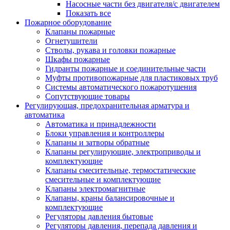
Насосные части без двигателя/с двигателем
Показать все
Пожарное оборудование
Клапаны пожарные
Огнетушители
Стволы, рукава и головки пожарные
Шкафы пожарные
Гидранты пожарные и соединительные части
Муфты противопожарные для пластиковых труб
Системы автоматического пожаротушения
Сопутствующие товары
Регулирующая, предохранительная арматура и
автоматика
Автоматика и принадлежности
Блоки управления и контроллеры
Клапаны и затворы обратные
Клапаны регулирующие, электроприводы и
комплектующие
Клапаны смесительные, термостатические
смесительные и комплектующие
Клапаны электромагнитные
Клапаны, краны балансировочные и
комплектующие
Регуляторы давления бытовые
Регуляторы давления, перепада давления и