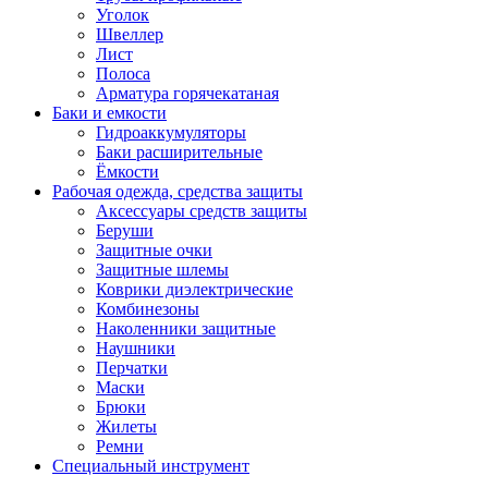
Уголок
Швеллер
Лист
Полоса
Арматура горячекатаная
Баки и емкости
Гидроаккумуляторы
Баки расширительные
Ёмкости
Рабочая одежда, средства защиты
Аксессуары средств защиты
Беруши
Защитные очки
Защитные шлемы
Коврики диэлектрические
Комбинезоны
Наколенники защитные
Наушники
Перчатки
Маски
Брюки
Жилеты
Ремни
Специальный инструмент