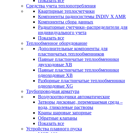
Показать все
Средства учета теплопотребления
Квартирные теплосчетчики
Компоненты радиосистемы INDIV X AMR
Компоненты сбора данных
Радиаторные счетчики–распределители для
индивидуального учета
Показать все
Теплообменное оборудование
Дополнительные компоненты для
пластинчатых теплообменников
Паяные пластинчатые теплообменники
двухходовые XB
Паяные пластинчатые теплообменники
одноходовые ХВ
Разборные пластинчатые теплообменники
одноходовые ХG
Трубопроводная арматура
Воздухоотводчики автоматические
Затворы дисковые, перемещаемая среда –
вода, гликолевые растворы
Краны шаровые запорные
Обратные клапаны
Показать все
Устройства плавного пуска