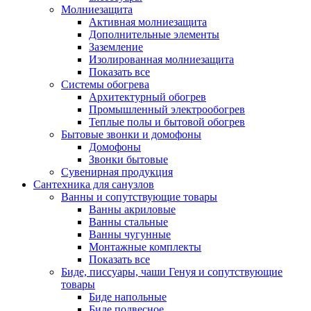
Молниезащита
Активная молниезащита
Дополнительные элементы
Заземление
Изолированная молниезащита
Показать все
Системы обогрева
Архитектурный обогрев
Промышленный электрообогрев
Теплые полы и бытовой обогрев
Бытовые звонки и домофоны
Домофоны
Звонки бытовые
Сувенирная продукция
Сантехника для санузлов
Ванны и сопутствующие товары
Ванны акриловые
Ванны стальные
Ванны чугунные
Монтажные комплекты
Показать все
Биде, писсуары, чаши Генуя и сопутствующие
товары
Биде напольные
Биде подвесное