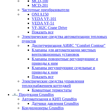
MCD-100
MCD-201
Частотные преобразователи
ONI A150
VEDA VF-101
VEDA VF-51
VF-302C Crane Drive
Показать все
Электрические средства автоматизации тепловых
пунктов
Диспетчеризация АИИС "Comfort Contour"
Клапаны для автоматизации местных
вентиляционных установок
Клапаны поворотные регулирующие и
приводы к ним
Клапаны регулирующие седельные и
приводы к ним
Показать все
Электрические средства управления
теплоснабжением коттеджей
Комнатные термостаты
Продукция Grundfos
Автоматизация и КИП Grundfos
Датчики давления Grundfos
Кондиционеры Grundfos