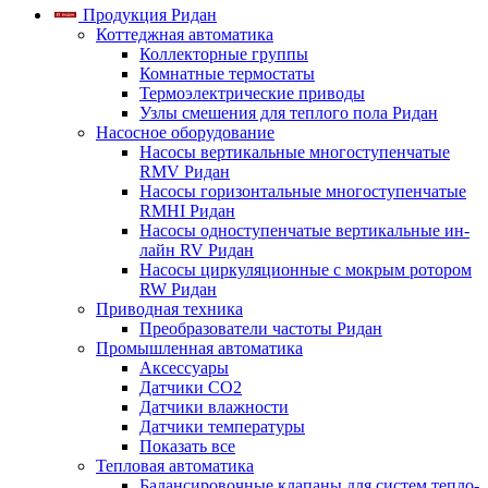
Продукция Ридан
Коттеджная автоматика
Коллекторные группы
Комнатные термостаты
Термоэлектрические приводы
Узлы смешения для теплого пола Ридан
Насосное оборудование
Насосы вертикальные многоступенчатые
RMV Ридан
Насосы горизонтальные многоступенчатые
RMHI Ридан
Насосы одноступенчатые вертикальные ин-
лайн RV Ридан
Насосы циркуляционные с мокрым ротором
RW Ридан
Приводная техника
Преобразователи частоты Ридан
Промышленная автоматика
Аксессуары
Датчики CO2
Датчики влажности
Датчики температуры
Показать все
Тепловая автоматика
Балансировочные клапаны для систем тепло-