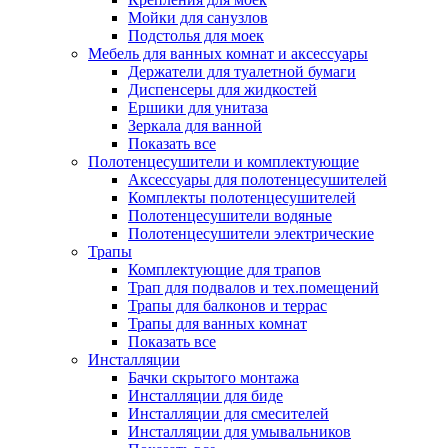
Мойки для санузлов
Подстолья для моек
Мебель для ванных комнат и аксессуары
Держатели для туалетной бумаги
Диспенсеры для жидкостей
Ершики для унитаза
Зеркала для ванной
Показать все
Полотенцесушители и комплектующие
Аксессуары для полотенцесушителей
Комплекты полотенцесушителей
Полотенцесушители водяные
Полотенцесушители электрические
Трапы
Комплектующие для трапов
Трап для подвалов и тех.помещений
Трапы для балконов и террас
Трапы для ванных комнат
Показать все
Инсталляции
Бачки скрытого монтажа
Инсталляции для биде
Инсталляции для смесителей
Инсталляции для умывальников