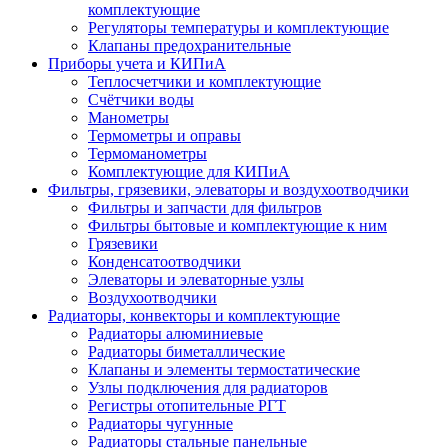
комплектующие
Регуляторы температуры и комплектующие
Клапаны предохранительные
Приборы учета и КИПиА
Теплосчетчики и комплектующие
Счётчики воды
Манометры
Термометры и оправы
Термоманометры
Комплектующие для КИПиА
Фильтры, грязевики, элеваторы и воздухоотводчики
Фильтры и запчасти для фильтров
Фильтры бытовые и комплектующие к ним
Грязевики
Конденсатоотводчики
Элеваторы и элеваторные узлы
Воздухоотводчики
Радиаторы, конвекторы и комплектующие
Радиаторы алюминиевые
Радиаторы биметаллические
Клапаны и элементы термостатические
Узлы подключения для радиаторов
Регистры отопительные РГТ
Радиаторы чугунные
Радиаторы стальные панельные