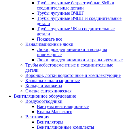
Трубы чугунные безраструбные SML и
соединительные детали
Трубы чугунные ВЧШГ
Трубы чугунные ВЧШГ и соединительные
детали
Трубы чугунные ЧК и соединительные
детали
Показать все
Канализационные люки
Люки, дождеприемники и колодцы
полимерные
Люки, дождеприемники и трапы чугунные
Трубы асбестоцементные и соединительные
детали
Воронки, лотки водосточные и комплектующие
Клапаны канализационные
Кольца и манжеты
Смазка сантехническая
Вентиляционное оборудование
Воздухоотводчики
Вантузы вентиляционные
Краны Маевского
Вентиляция
Вентиляторы
Вентиляционные комплекты