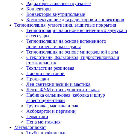
Радиаторы стальные трубчатые
Конвекторы
Конвекторы внутрипольные
Комплектующие для радиаторов и конвекторов
Теплоизоляция, уплотнения, защитные покрытия
Теплоизоляция на основе вспененного каучука и
аксессуары
Теплоизоляция на основе вспененного
полиэтилена и аксессуары
Теплоизоляция на основе минеральной ваты
Стеклоткань, фольгоизол, гидростеклоизол и
стеклопластик
Техпластина резиновая
Паронит листовой
Прокладки
Лен сантехнический и мастика
Лента ФУМ и нить уплотнительная
Набивка сальниковая, каболка и шнур
асбестоцементный
Грунтовка, мастика и лак
Асбокартон и пергамин
Герметики
Пена монтажная
Металлопрокат
Трубы профильные