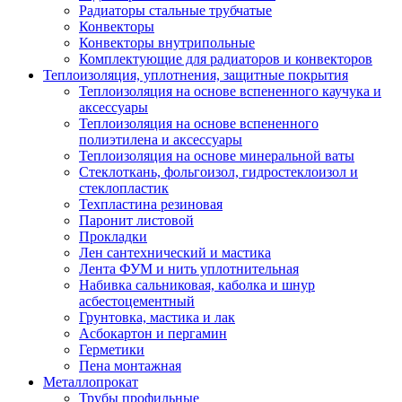
Радиаторы стальные трубчатые
Конвекторы
Конвекторы внутрипольные
Комплектующие для радиаторов и конвекторов
Теплоизоляция, уплотнения, защитные покрытия
Теплоизоляция на основе вспененного каучука и
аксессуары
Теплоизоляция на основе вспененного
полиэтилена и аксессуары
Теплоизоляция на основе минеральной ваты
Стеклоткань, фольгоизол, гидростеклоизол и
стеклопластик
Техпластина резиновая
Паронит листовой
Прокладки
Лен сантехнический и мастика
Лента ФУМ и нить уплотнительная
Набивка сальниковая, каболка и шнур
асбестоцементный
Грунтовка, мастика и лак
Асбокартон и пергамин
Герметики
Пена монтажная
Металлопрокат
Трубы профильные