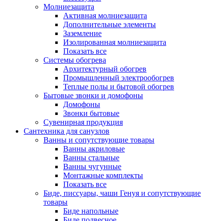
Молниезащита
Активная молниезащита
Дополнительные элементы
Заземление
Изолированная молниезащита
Показать все
Системы обогрева
Архитектурный обогрев
Промышленный электрообогрев
Теплые полы и бытовой обогрев
Бытовые звонки и домофоны
Домофоны
Звонки бытовые
Сувенирная продукция
Сантехника для санузлов
Ванны и сопутствующие товары
Ванны акриловые
Ванны стальные
Ванны чугунные
Монтажные комплекты
Показать все
Биде, писсуары, чаши Генуя и сопутствующие
товары
Биде напольные
Биде подвесное