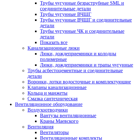
Трубы чугунные безраструбные SML и
соединительные детали
Трубы чугунные ВЧШГ
Трубы чугунные ВЧШГ и соединительные
детали
Трубы чугунные ЧК и соединительные
детали
Показать все
Канализационные люки
Люки, дождеприемники и колодцы
полимерные
Люки, дождеприемники и трапы чугунные
Трубы асбестоцементные и соединительные
детали
Воронки, лотки водосточные и комплектующие
Клапаны канализационные
Кольца и манжеты
Смазка сантехническая
Вентиляционное оборудование
Воздухоотводчики
Вантузы вентиляционные
Краны Маевского
Вентиляция
Вентиляторы
Вентиляционные комплекты