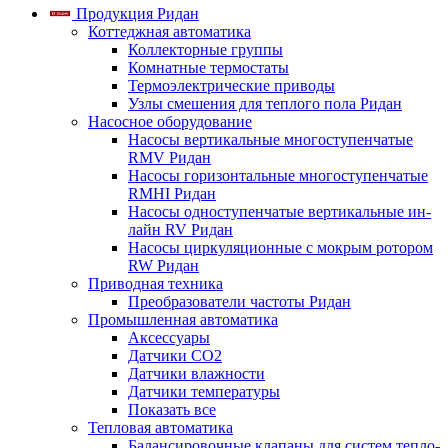
Продукция Ридан
Коттеджная автоматика
Коллекторные группы
Комнатные термостаты
Термоэлектрические приводы
Узлы смешения для теплого пола Ридан
Насосное оборудование
Насосы вертикальные многоступенчатые
RMV Ридан
Насосы горизонтальные многоступенчатые
RMHI Ридан
Насосы одноступенчатые вертикальные ин-
лайн RV Ридан
Насосы циркуляционные с мокрым ротором
RW Ридан
Приводная техника
Преобразователи частоты Ридан
Промышленная автоматика
Аксессуары
Датчики CO2
Датчики влажности
Датчики температуры
Показать все
Тепловая автоматика
Балансировочные клапаны для систем тепло-