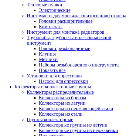
Тепловые пушки
Электрические
Инструмент для монтажа сшитого полиэтилена
Головки расширительные
Комплекты
Инструмент для монтажа радиаторов
Трубогибы, труборезы и резьбонарезной
инструмент
Головки резьбонарезные
Клуппы
Метчики
Наборы резьбонарезного инструмента
Показать все
Установки для опрессовки
Насосы для опрессовки
Коллекторы и коллекторные группы
Коллекторы распределительные
Коллекторы из бронзы
Коллекторы из латуни
Коллекторы из нержавеющей стали
Коллекторы из стали
Группы коллекторные
Коллекторные группы из латуни
Коллекторные группы из нержавейки
Под адаптер