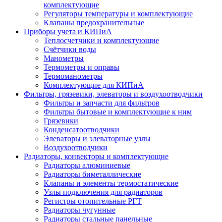
комплектующие
Регуляторы температуры и комплектующие
Клапаны предохранительные
Приборы учета и КИПиА
Теплосчетчики и комплектующие
Счётчики воды
Манометры
Термометры и оправы
Термоманометры
Комплектующие для КИПиА
Фильтры, грязевики, элеваторы и воздухоотводчики
Фильтры и запчасти для фильтров
Фильтры бытовые и комплектующие к ним
Грязевики
Конденсатоотводчики
Элеваторы и элеваторные узлы
Воздухоотводчики
Радиаторы, конвекторы и комплектующие
Радиаторы алюминиевые
Радиаторы биметаллические
Клапаны и элементы термостатические
Узлы подключения для радиаторов
Регистры отопительные РГТ
Радиаторы чугунные
Радиаторы стальные панельные