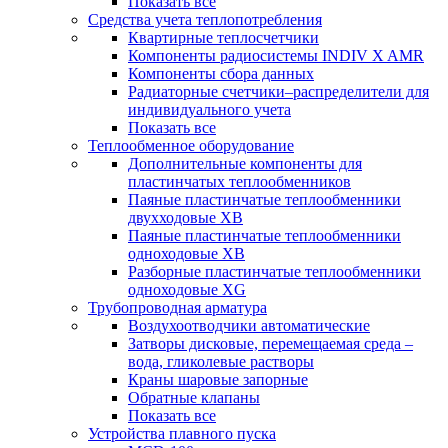
Показать все
Средства учета теплопотребления
Квартирные теплосчетчики
Компоненты радиосистемы INDIV X AMR
Компоненты сбора данных
Радиаторные счетчики–распределители для
индивидуального учета
Показать все
Теплообменное оборудование
Дополнительные компоненты для
пластинчатых теплообменников
Паяные пластинчатые теплообменники
двухходовые XB
Паяные пластинчатые теплообменники
одноходовые ХВ
Разборные пластинчатые теплообменники
одноходовые ХG
Трубопроводная арматура
Воздухоотводчики автоматические
Затворы дисковые, перемещаемая среда –
вода, гликолевые растворы
Краны шаровые запорные
Обратные клапаны
Показать все
Устройства плавного пуска