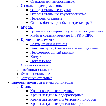
Стержни для вибровставок
Отводы, переходы, сгоны
Отводы стальные гнутые
Отводы стальные крутоизогнутые
Переходы стальные
Сгоны, бочата, резьбы и отрезки труб
Муфты
Грувлок (бессварные муфтовые соединения)
Муфты соединительные ПФРК и ДРК
Крепежные элементы
Болты, гайки и шайбы
Винт-шурупы, болты анкерные и дюбели
Перфорированный крепеж
Хомуты
Показать все
Опоры стальные
Тройники стальные
Фланцы стальные
Заглушки стальные
Запорная арматура и электроприводы
Краны
Краны конусные латунные
Краны латунные водоразборные
Краны латунные для бытовых приборов
Краны латунные для манометров