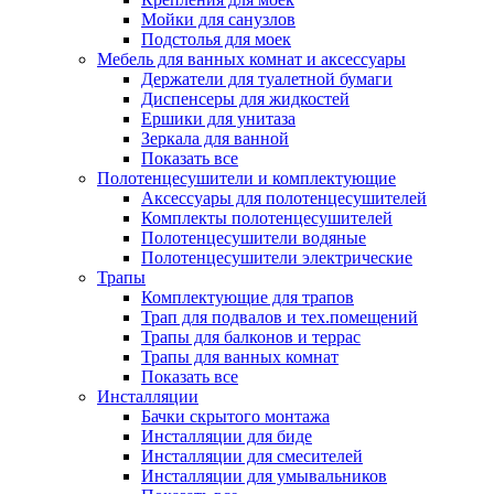
Мойки для санузлов
Подстолья для моек
Мебель для ванных комнат и аксессуары
Держатели для туалетной бумаги
Диспенсеры для жидкостей
Ершики для унитаза
Зеркала для ванной
Показать все
Полотенцесушители и комплектующие
Аксессуары для полотенцесушителей
Комплекты полотенцесушителей
Полотенцесушители водяные
Полотенцесушители электрические
Трапы
Комплектующие для трапов
Трап для подвалов и тех.помещений
Трапы для балконов и террас
Трапы для ванных комнат
Показать все
Инсталляции
Бачки скрытого монтажа
Инсталляции для биде
Инсталляции для смесителей
Инсталляции для умывальников