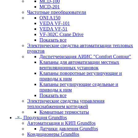
MCD-100
MCD-201
Частотные преобразователи
ONI A150
VEDA VF-101
VEDA VF-51
VF-302C Crane Drive
Показать все
Электрические средства автоматизации тепловых
пунктов
Диспетчеризация АИИС "Comfort Contour"
Клапаны для автоматизации местных
вентиляционных установок
Клапаны поворотные регулирующие и
приводы к ним
Клапаны регулирующие седельные и
приводы к ним
Показать все
Электрические средства управления
теплоснабжением коттеджей
Комнатные термостаты
Продукция Grundfos
Автоматизация и КИП Grundfos
Датчики давления Grundfos
Кондиционеры Grundfos