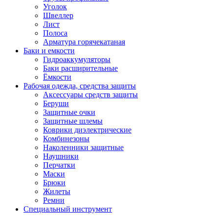
Уголок
Швеллер
Лист
Полоса
Арматура горячекатаная
Баки и емкости
Гидроаккумуляторы
Баки расширительные
Ёмкости
Рабочая одежда, средства защиты
Аксессуары средств защиты
Беруши
Защитные очки
Защитные шлемы
Коврики диэлектрические
Комбинезоны
Наколенники защитные
Наушники
Перчатки
Маски
Брюки
Жилеты
Ремни
Специальный инструмент