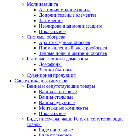
Молниезащита
Активная молниезащита
Дополнительные элементы
Заземление
Изолированная молниезащита
Показать все
Системы обогрева
Архитектурный обогрев
Промышленный электрообогрев
Теплые полы и бытовой обогрев
Бытовые звонки и домофоны
Домофоны
Звонки бытовые
Сувенирная продукция
Сантехника для санузлов
Ванны и сопутствующие товары
Ванны акриловые
Ванны стальные
Ванны чугунные
Монтажные комплекты
Показать все
Биде, писсуары, чаши Генуя и сопутствующие
товары
Биде напольные
Биде подвесное