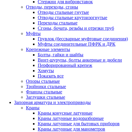
Стержни для вибровставок
Отводы, переходы, сгоны
Отводы стальные гнутые
Отводы стальные крутоизогнутые
Переходы стальные
Сгоны, бочата, резьбы и отрезки труб
Муфты
Грувлок (бессварные муфтовые соединения)
Муфты соединительные ПФРК и ДРК
Крепежные элементы
Болты, гайки и шайбы
Винт-шурупы, болты анкерные и дюбели
Перфорированный крепеж
Хомуты
Показать все
Опоры стальные
Тройники стальные
Фланцы стальные
Заглушки стальные
Запорная арматура и электроприводы
Краны
Краны конусные латунные
Краны латунные водоразборные
Краны латунные для бытовых приборов
Краны латунные для манометров