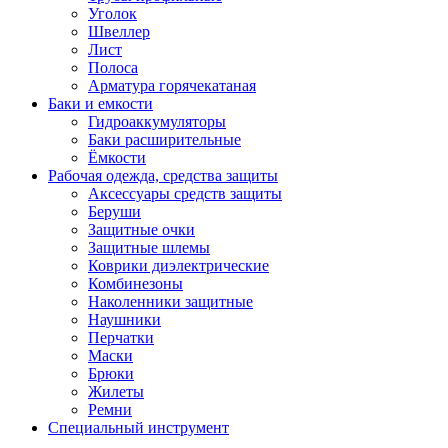
Уголок
Швеллер
Лист
Полоса
Арматура горячекатаная
Баки и емкости
Гидроаккумуляторы
Баки расширительные
Ёмкости
Рабочая одежда, средства защиты
Аксессуары средств защиты
Беруши
Защитные очки
Защитные шлемы
Коврики диэлектрические
Комбинезоны
Наколенники защитные
Наушники
Перчатки
Маски
Брюки
Жилеты
Ремни
Специальный инструмент