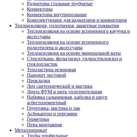
Радиаторы стальные трубчатые
Конвекторы
Конвекторы внутрипольные
Комплектующие для радиаторов и конвекторов
Теплоизоляция, уплотнения, защитные покрытия
Теплоизоляция на основе вспененного каучука и
аксессуары
Теплоизоляция на основе вспененного
полиэтилена и аксессуары
Теплоизоляция на основе минеральной ваты
Стеклоткань, фольгоизол, гидростеклоизол и
стеклопластик
Техпластина резиновая
Паронит листовой
Прокладки
Лен сантехнический и мастика
Лента ФУМ и нить уплотнительная
Набивка сальниковая, каболка и шнур
асбестоцементный
Грунтовка, мастика и лак
Асбокартон и пергамин
Герметики
Пена монтажная
Металлопрокат
Трубы профильные