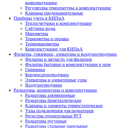
комплектующие
Регуляторы температуры и комплектующие
Клапаны предохранительные
Приборы учета и КИПиА
Теплосчетчики и комплектующие
Счётчики воды
Манометры
Термометры и оправы
Термоманометры
Комплектующие для КИПиА
Фильтры, грязевики, элеваторы и воздухоотводчики
Фильтры и запчасти для фильтров
Фильтры бытовые и комплектующие к ним
Грязевики
Конденсатоотводчики
Элеваторы и элеваторные узлы
Воздухоотводчики
Радиаторы, конвекторы и комплектующие
Радиаторы алюминиевые
Радиаторы биметаллические
Клапаны и элементы термостатические
Узлы подключения для радиаторов
Регистры отопительные РГТ
Радиаторы чугунные
Радиаторы стальные панельные