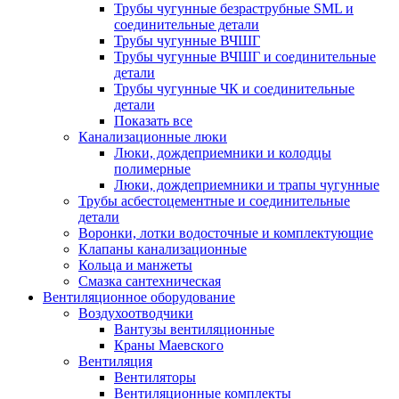
Трубы чугунные безраструбные SML и
соединительные детали
Трубы чугунные ВЧШГ
Трубы чугунные ВЧШГ и соединительные
детали
Трубы чугунные ЧК и соединительные
детали
Показать все
Канализационные люки
Люки, дождеприемники и колодцы
полимерные
Люки, дождеприемники и трапы чугунные
Трубы асбестоцементные и соединительные
детали
Воронки, лотки водосточные и комплектующие
Клапаны канализационные
Кольца и манжеты
Смазка сантехническая
Вентиляционное оборудование
Воздухоотводчики
Вантузы вентиляционные
Краны Маевского
Вентиляция
Вентиляторы
Вентиляционные комплекты