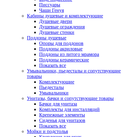
Писсуары
Чаши Генуя
Кабины душевые и комплектующие
Душевые двери
Душевые ограждения
Душевые стенки
Поддоны душевые
Опоры для поддонов
Поддоны акриловые
Поддоны из литого мрамора
Поддоны керамические
Показать все
Умывальники, пьедесталы и сопутствующие
товары
Комплектующие
Пьедесталы
Умывальники
Унитазы, бачки и сопутствующие товары
Бачки для унитаза
Комплекты для инсталляций
Крепежные элементы
Сиденья для унитазов
Показать все
Мойки и подстолья
Крепления для моек