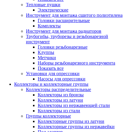
Тепловые пушки
Электрические
Инструмент для монтажа сшитого полиэтилена
Головки расширительные
Комплекты
Инструмент для монтажа радиаторов
Трубогибы, труборезы и резьбонарезной
инструмент
Головки резьбонарезные
Клуппы
Метчики
Наборы резьбонарезного инструмента
Показать все
Установки для опрессовки
Насосы для опрессовки
Коллекторы и коллекторные группы
Коллекторы распределительные
Коллекторы из бронзы
Коллекторы из латуни
Коллекторы из нержавеющей стали
Коллекторы из стали
Группы коллекторные
Коллекторные группы из латуни
Коллекторные группы из нержавейки
Под адаптер