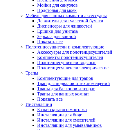
Мойки для санузлов
Подстолья для моек
Мебель для ванных комнат и аксессуары
Держатели для туалетной бумаги
Диспенсеры для жидкостей
Ершики для унитаза
Зеркала для ванной
Показать все
Полотенцесушители и комплектующие
Аксессуары для полотенцесушителей
Комплекты полотенцесушителей
Полотенцесушители водяные
Полотенцесушители электрические
Трапы
Комплектующие для трапов
Трап для подвалов и тех.помещений
Трапы для балконов и террас
Трапы для ванных комнат
Показать все
Инсталляции
Бачки скрытого монтажа
Инсталляции для биде
Инсталляции для смесителей
Инсталляции для умывальников