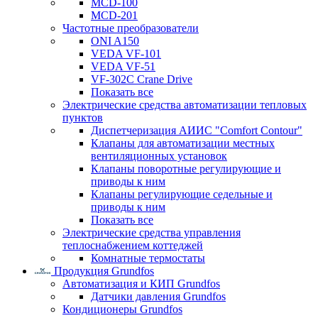
MCD-100
MCD-201
Частотные преобразователи
ONI A150
VEDA VF-101
VEDA VF-51
VF-302C Crane Drive
Показать все
Электрические средства автоматизации тепловых
пунктов
Диспетчеризация АИИС "Comfort Contour"
Клапаны для автоматизации местных
вентиляционных установок
Клапаны поворотные регулирующие и
приводы к ним
Клапаны регулирующие седельные и
приводы к ним
Показать все
Электрические средства управления
теплоснабжением коттеджей
Комнатные термостаты
Продукция Grundfos
Автоматизация и КИП Grundfos
Датчики давления Grundfos
Кондиционеры Grundfos