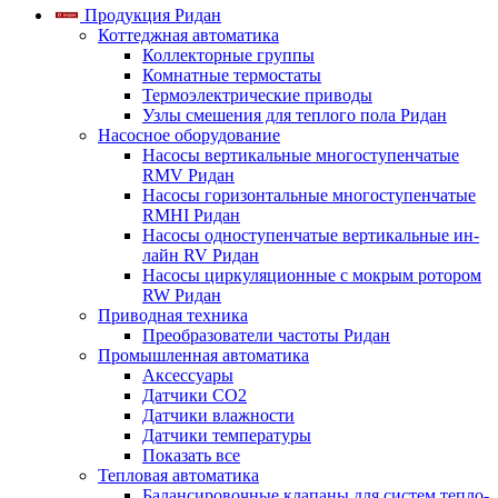
Продукция Ридан
Коттеджная автоматика
Коллекторные группы
Комнатные термостаты
Термоэлектрические приводы
Узлы смешения для теплого пола Ридан
Насосное оборудование
Насосы вертикальные многоступенчатые
RMV Ридан
Насосы горизонтальные многоступенчатые
RMHI Ридан
Насосы одноступенчатые вертикальные ин-
лайн RV Ридан
Насосы циркуляционные с мокрым ротором
RW Ридан
Приводная техника
Преобразователи частоты Ридан
Промышленная автоматика
Аксессуары
Датчики CO2
Датчики влажности
Датчики температуры
Показать все
Тепловая автоматика
Балансировочные клапаны для систем тепло-