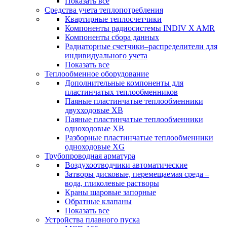
Показать все
Средства учета теплопотребления
Квартирные теплосчетчики
Компоненты радиосистемы INDIV X AMR
Компоненты сбора данных
Радиаторные счетчики–распределители для
индивидуального учета
Показать все
Теплообменное оборудование
Дополнительные компоненты для
пластинчатых теплообменников
Паяные пластинчатые теплообменники
двухходовые XB
Паяные пластинчатые теплообменники
одноходовые ХВ
Разборные пластинчатые теплообменники
одноходовые ХG
Трубопроводная арматура
Воздухоотводчики автоматические
Затворы дисковые, перемещаемая среда –
вода, гликолевые растворы
Краны шаровые запорные
Обратные клапаны
Показать все
Устройства плавного пуска