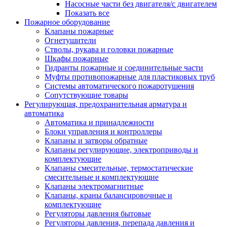
Насосные части без двигателя/с двигателем
Показать все
Пожарное оборудование
Клапаны пожарные
Огнетушители
Стволы, рукава и головки пожарные
Шкафы пожарные
Гидранты пожарные и соединительные части
Муфты противопожарные для пластиковых труб
Системы автоматического пожаротушения
Сопутствующие товары
Регулирующая, предохранительная арматура и
автоматика
Автоматика и принадлежности
Блоки управления и контроллеры
Клапаны и затворы обратные
Клапаны регулирующие, электроприводы и
комплектующие
Клапаны смесительные, термостатические
смесительные и комплектующие
Клапаны электромагнитные
Клапаны, краны балансировочные и
комплектующие
Регуляторы давления бытовые
Регуляторы давления, перепада давления и