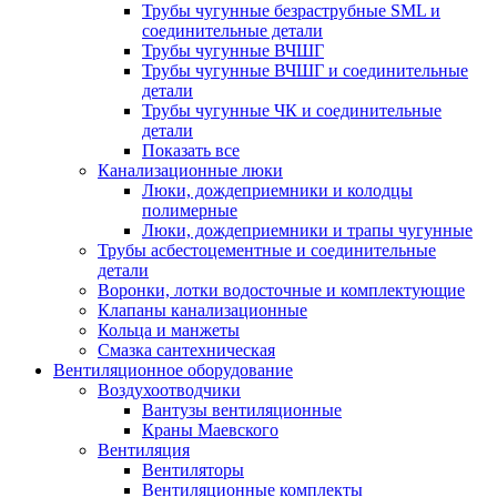
Трубы чугунные безраструбные SML и
соединительные детали
Трубы чугунные ВЧШГ
Трубы чугунные ВЧШГ и соединительные
детали
Трубы чугунные ЧК и соединительные
детали
Показать все
Канализационные люки
Люки, дождеприемники и колодцы
полимерные
Люки, дождеприемники и трапы чугунные
Трубы асбестоцементные и соединительные
детали
Воронки, лотки водосточные и комплектующие
Клапаны канализационные
Кольца и манжеты
Смазка сантехническая
Вентиляционное оборудование
Воздухоотводчики
Вантузы вентиляционные
Краны Маевского
Вентиляция
Вентиляторы
Вентиляционные комплекты