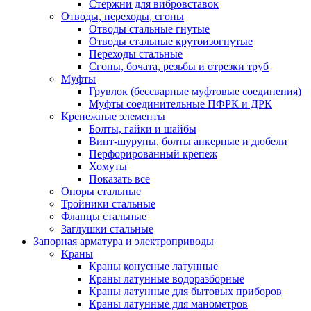
Стержни для вибровставок
Отводы, переходы, сгоны
Отводы стальные гнутые
Отводы стальные крутоизогнутые
Переходы стальные
Сгоны, бочата, резьбы и отрезки труб
Муфты
Грувлок (бессварные муфтовые соединения)
Муфты соединительные ПФРК и ДРК
Крепежные элементы
Болты, гайки и шайбы
Винт-шурупы, болты анкерные и дюбели
Перфорированный крепеж
Хомуты
Показать все
Опоры стальные
Тройники стальные
Фланцы стальные
Заглушки стальные
Запорная арматура и электроприводы
Краны
Краны конусные латунные
Краны латунные водоразборные
Краны латунные для бытовых приборов
Краны латунные для манометров