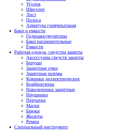
Уголок
Швеллер
Лист
Полоса
Арматура горячекатаная
Баки и емкости
Гидроаккумуляторы
Баки расширительные
Ёмкости
Рабочая одежда, средства защиты
Аксессуары средств защиты
Беруши
Защитные очки
Защитные шлемы
Коврики диэлектрические
Комбинезоны
Наколенники защитные
Наушники
Перчатки
Маски
Брюки
Жилеты
Ремни
Специальный инструмент