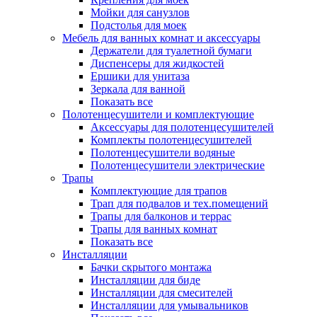
Мойки для санузлов
Подстолья для моек
Мебель для ванных комнат и аксессуары
Держатели для туалетной бумаги
Диспенсеры для жидкостей
Ершики для унитаза
Зеркала для ванной
Показать все
Полотенцесушители и комплектующие
Аксессуары для полотенцесушителей
Комплекты полотенцесушителей
Полотенцесушители водяные
Полотенцесушители электрические
Трапы
Комплектующие для трапов
Трап для подвалов и тех.помещений
Трапы для балконов и террас
Трапы для ванных комнат
Показать все
Инсталляции
Бачки скрытого монтажа
Инсталляции для биде
Инсталляции для смесителей
Инсталляции для умывальников