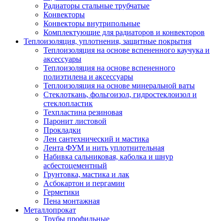
Радиаторы стальные трубчатые
Конвекторы
Конвекторы внутрипольные
Комплектующие для радиаторов и конвекторов
Теплоизоляция, уплотнения, защитные покрытия
Теплоизоляция на основе вспененного каучука и
аксессуары
Теплоизоляция на основе вспененного
полиэтилена и аксессуары
Теплоизоляция на основе минеральной ваты
Стеклоткань, фольгоизол, гидростеклоизол и
стеклопластик
Техпластина резиновая
Паронит листовой
Прокладки
Лен сантехнический и мастика
Лента ФУМ и нить уплотнительная
Набивка сальниковая, каболка и шнур
асбестоцементный
Грунтовка, мастика и лак
Асбокартон и пергамин
Герметики
Пена монтажная
Металлопрокат
Трубы профильные