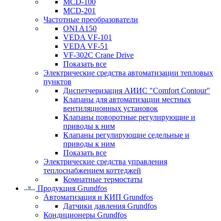
MCD-100
MCD-201
Частотные преобразователи
ONI A150
VEDA VF-101
VEDA VF-51
VF-302C Crane Drive
Показать все
Электрические средства автоматизации тепловых
пунктов
Диспетчеризация АИИС "Comfort Contour"
Клапаны для автоматизации местных
вентиляционных установок
Клапаны поворотные регулирующие и
приводы к ним
Клапаны регулирующие седельные и
приводы к ним
Показать все
Электрические средства управления
теплоснабжением коттеджей
Комнатные термостаты
Продукция Grundfos
Автоматизация и КИП Grundfos
Датчики давления Grundfos
Кондиционеры Grundfos