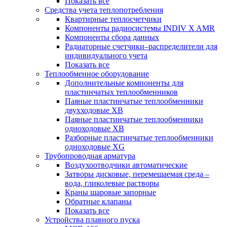
Показать все
Средства учета теплопотребления
Квартирные теплосчетчики
Компоненты радиосистемы INDIV X AMR
Компоненты сбора данных
Радиаторные счетчики–распределители для
индивидуального учета
Показать все
Теплообменное оборудование
Дополнительные компоненты для
пластинчатых теплообменников
Паяные пластинчатые теплообменники
двухходовые XB
Паяные пластинчатые теплообменники
одноходовые ХВ
Разборные пластинчатые теплообменники
одноходовые ХG
Трубопроводная арматура
Воздухоотводчики автоматические
Затворы дисковые, перемещаемая среда –
вода, гликолевые растворы
Краны шаровые запорные
Обратные клапаны
Показать все
Устройства плавного пуска