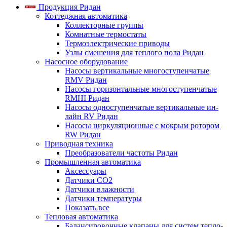
Продукция Ридан
Коттеджная автоматика
Коллекторные группы
Комнатные термостаты
Термоэлектрические приводы
Узлы смешения для теплого пола Ридан
Насосное оборудование
Насосы вертикальные многоступенчатые
RMV Ридан
Насосы горизонтальные многоступенчатые
RMHI Ридан
Насосы одноступенчатые вертикальные ин-
лайн RV Ридан
Насосы циркуляционные с мокрым ротором
RW Ридан
Приводная техника
Преобразователи частоты Ридан
Промышленная автоматика
Аксессуары
Датчики CO2
Датчики влажности
Датчики температуры
Показать все
Тепловая автоматика
Балансировочные клапаны для систем тепло-