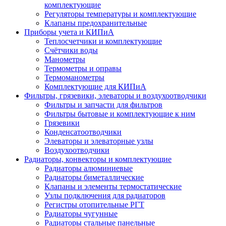
комплектующие
Регуляторы температуры и комплектующие
Клапаны предохранительные
Приборы учета и КИПиА
Теплосчетчики и комплектующие
Счётчики воды
Манометры
Термометры и оправы
Термоманометры
Комплектующие для КИПиА
Фильтры, грязевики, элеваторы и воздухоотводчики
Фильтры и запчасти для фильтров
Фильтры бытовые и комплектующие к ним
Грязевики
Конденсатоотводчики
Элеваторы и элеваторные узлы
Воздухоотводчики
Радиаторы, конвекторы и комплектующие
Радиаторы алюминиевые
Радиаторы биметаллические
Клапаны и элементы термостатические
Узлы подключения для радиаторов
Регистры отопительные РГТ
Радиаторы чугунные
Радиаторы стальные панельные