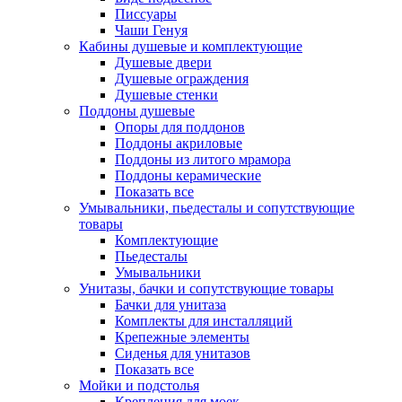
Писсуары
Чаши Генуя
Кабины душевые и комплектующие
Душевые двери
Душевые ограждения
Душевые стенки
Поддоны душевые
Опоры для поддонов
Поддоны акриловые
Поддоны из литого мрамора
Поддоны керамические
Показать все
Умывальники, пьедесталы и сопутствующие
товары
Комплектующие
Пьедесталы
Умывальники
Унитазы, бачки и сопутствующие товары
Бачки для унитаза
Комплекты для инсталляций
Крепежные элементы
Сиденья для унитазов
Показать все
Мойки и подстолья
Крепления для моек