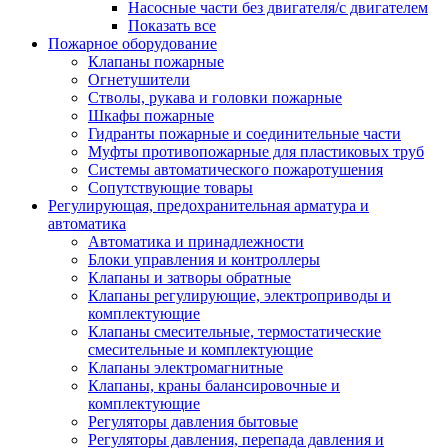
Насосные части без двигателя/с двигателем
Показать все
Пожарное оборудование
Клапаны пожарные
Огнетушители
Стволы, рукава и головки пожарные
Шкафы пожарные
Гидранты пожарные и соединительные части
Муфты противопожарные для пластиковых труб
Системы автоматического пожаротушения
Сопутствующие товары
Регулирующая, предохранительная арматура и
автоматика
Автоматика и принадлежности
Блоки управления и контроллеры
Клапаны и затворы обратные
Клапаны регулирующие, электроприводы и
комплектующие
Клапаны смесительные, термостатические
смесительные и комплектующие
Клапаны электромагнитные
Клапаны, краны балансировочные и
комплектующие
Регуляторы давления бытовые
Регуляторы давления, перепада давления и