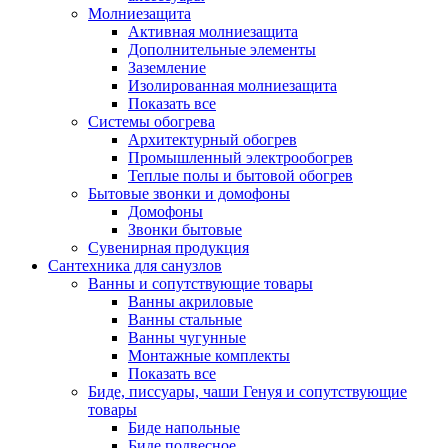
Молниезащита
Активная молниезащита
Дополнительные элементы
Заземление
Изолированная молниезащита
Показать все
Системы обогрева
Архитектурный обогрев
Промышленный электрообогрев
Теплые полы и бытовой обогрев
Бытовые звонки и домофоны
Домофоны
Звонки бытовые
Сувенирная продукция
Сантехника для санузлов
Ванны и сопутствующие товары
Ванны акриловые
Ванны стальные
Ванны чугунные
Монтажные комплекты
Показать все
Биде, писсуары, чаши Генуя и сопутствующие
товары
Биде напольные
Биде подвесное