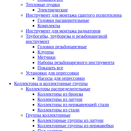
Тепловые пушки
Электрические
Инструмент для монтажа сшитого полиэтилена
Головки расширительные
Комплекты
Инструмент для монтажа радиаторов
Трубогибы, труборезы и резьбонарезной
инструмент
Головки резьбонарезные
Клуппы
Метчики
Наборы резьбонарезного инструмента
Показать все
Установки для опрессовки
Насосы для опрессовки
Коллекторы и коллекторные группы
Коллекторы распределительные
Коллекторы из бронзы
Коллекторы из латуни
Коллекторы из нержавеющей стали
Коллекторы из стали
Группы коллекторные
Коллекторные группы из латуни
Коллекторные группы из нержавейки
Под адаптер