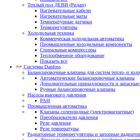
Теплый пол ДЕВИ (Ридан)
Нагревательные кабели
Нагревательные маты
Температурные датчики
Терморегуляторы
Холодильная техника
Коммерческая холодильная автоматика
Промышленные холодильные компоненты
Спиральные компрессоры
Теплообменное оборудование
Показать все
Системы Danfoss
Балансировочные клапаны для систем тепло- и хол
Автоматические балансировочные клапаны
Дополнительные принадлежности и запасные
Ручные балансировочные клапаны
Насосы высокого давления
PAH
Промышленная автоматика
Клапаны соленоидные (электромагнитные)
Преобразователи давления
Реле давления
Реле температуры
Радиаторные терморегуляторы и запорные радиато
Дроссели для отопительных приборов однотр