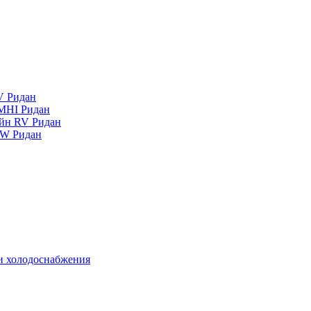
V Ридан
MHI Ридан
айн RV Ридан
RW Ридан
 и холодоснабжения