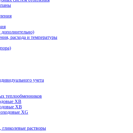
апаны
пления
вия
я дополнительно)
ния, расхода и температуры
дпора)
ндивидуального учета
ых теплообменников
одовые XB
ходовые ХВ
ноходовые ХG
, гликолевые растворы