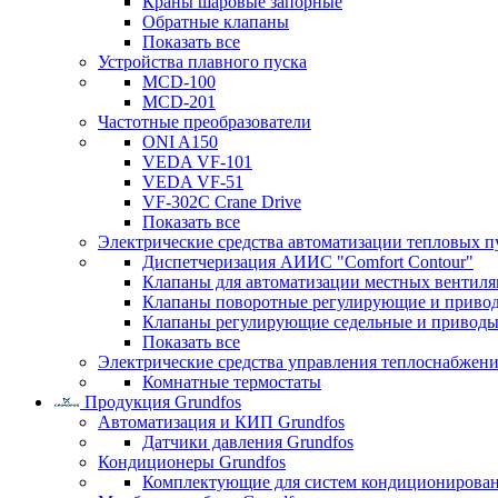
Краны шаровые запорные
Обратные клапаны
Показать все
Устройства плавного пуска
MCD-100
MCD-201
Частотные преобразователи
ONI A150
VEDA VF-101
VEDA VF-51
VF-302C Crane Drive
Показать все
Электрические средства автоматизации тепловых п
Диспетчеризация АИИС "Comfort Contour"
Клапаны для автоматизации местных вентил
Клапаны поворотные регулирующие и приво
Клапаны регулирующие седельные и приводы
Показать все
Электрические средства управления теплоснабжен
Комнатные термостаты
Продукция Grundfos
Автоматизация и КИП Grundfos
Датчики давления Grundfos
Кондиционеры Grundfos
Комплектующие для систем кондиционирова