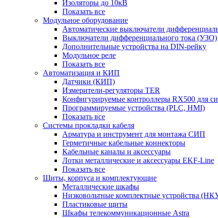
Изоляторы до 10кВ
Показать все
Модульное оборудование
Автоматические выключатели дифференциаль
Выключатели дифференциального тока (УЗО)
Дополнительные устройства на DIN-рейку
Модульное реле
Показать все
Автоматизация и КИП
Датчики (КИП)
Измерители-регуляторы TER
Конфигурируемые контроллеры RX500 для с
Программируемые устройства (PLC, HMI)
Показать все
Системы прокладки кабеля
Арматура и инструмент для монтажа СИП
Герметичные кабельные коннекторы
Кабельные каналы и аксессуары
Лотки металлические и аксессуары EKF-Line
Показать все
Щиты, корпуса и комплектующие
Металлические шкафы
Низковольтные комплектные устройства (НК
Пластиковые щиты
Шкафы телекоммуникационные Astra