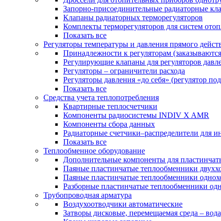
Запорно-присоединительные радиаторные кл
Клапаны радиаторных терморегуляторов
Комплекты терморегуляторов для систем ото
Показать все
Регуляторы температуры и давления прямого дейст
Принадлежности к регуляторам (заказываютс
Регулирующие клапаны для регуляторов давле
Регуляторы – ограничители расхода
Регуляторы давления «до себя» (регулятор по
Показать все
Средства учета теплопотребления
Квартирные теплосчетчики
Компоненты радиосистемы INDIV X AMR
Компоненты сбора данных
Радиаторные счетчики–распределители для и
Показать все
Теплообменное оборудование
Дополнительные компоненты для пластинчат
Паяные пластинчатые теплообменники двухх
Паяные пластинчатые теплообменники одно
Разборные пластинчатые теплообменники од
Трубопроводная арматура
Воздухоотводчики автоматические
Затворы дисковые, перемещаемая среда – вода