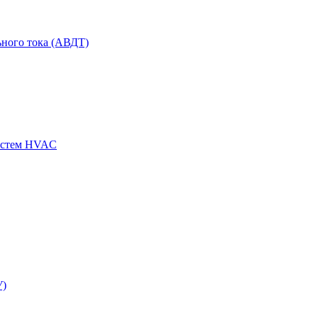
ного тока (АВДТ)
истем HVAC
У)