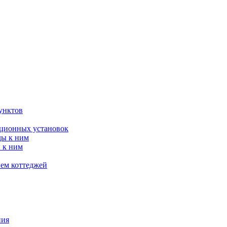
унктов
яционных установок
ды к ним
 к ним
ием коттеджей
ния