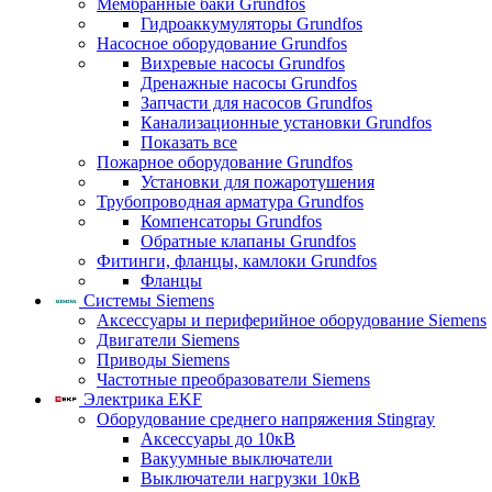
Мембранные баки Grundfos
Гидроаккумуляторы Grundfos
Насосное оборудование Grundfos
Вихревые насосы Grundfos
Дренажные насосы Grundfos
Запчасти для насосов Grundfos
Канализационные установки Grundfos
Показать все
Пожарное оборудование Grundfos
Установки для пожаротушения
Трубопроводная арматура Grundfos
Компенсаторы Grundfos
Обратные клапаны Grundfos
Фитинги, фланцы, камлоки Grundfos
Фланцы
Системы Siemens
Аксессуары и периферийное оборудование Siemens
Двигатели Siemens
Приводы Siemens
Частотные преобразователи Siemens
Электрика EKF
Оборудование среднего напряжения Stingray
Аксессуары до 10кВ
Вакуумные выключатели
Выключатели нагрузки 10кВ