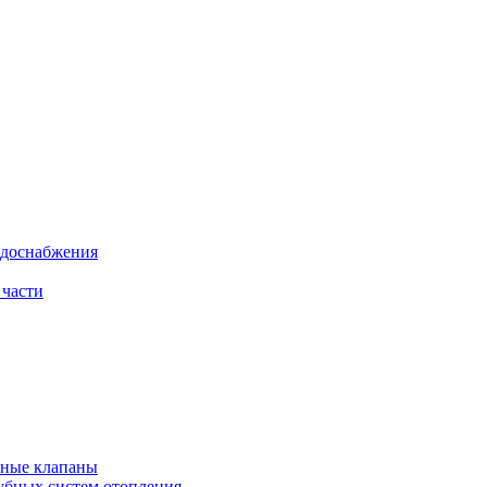
одоснабжения
 части
рные клапаны
убных систем отопления