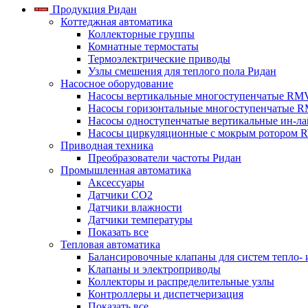
Продукция Ридан
Коттеджная автоматика
Коллекторные группы
Комнатные термостаты
Термоэлектрические приводы
Узлы смешения для теплого пола Ридан
Насосное оборудование
Насосы вертикальные многоступенчатые RM
Насосы горизонтальные многоступенчатые R
Насосы одноступенчатые вертикальные ин-л
Насосы циркуляционные с мокрым ротором 
Приводная техника
Преобразователи частоты Ридан
Промышленная автоматика
Аксессуары
Датчики CO2
Датчики влажности
Датчики температуры
Показать все
Тепловая автоматика
Балансировочные клапаны для систем тепло-
Клапаны и электроприводы
Коллекторы и распределительные узлы
Контроллеры и диспетчеризация
Показать все