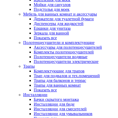
Мойки для санузлов
Подстолья для моек
Мебель для ванных комнат и аксессуары
Держатели для туалетной бумаги
Диспенсеры для жидкостей
Ершики для унитаза
Зеркала для ванной
Показать все
Полотенцесушители и комплектующие
Аксессуары для полотенцесушителей
Комплекты полотенцесушителей
Полотенцесушители водяные
Полотенцесушители электрические
Трапы
Комплектующие для трапов
Трап для подвалов и тех.помещений
Трапы для балконов и террас
Трапы для ванных комнат
Показать все
Инсталляции
Бачки скрытого монтажа
Инсталляции для биде
Инсталляции для смесителей
Инсталляции для умывальников