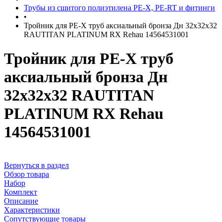
Трубы из сшитого полиэтилена PE-X, PE-RT и фитинги
•
Тройник для PE-X труб аксиальный бронза Дн 32х32х32
RAUTITAN PLATINUM RX Rehau 14564531001
Тройник для PE-X труб
аксиальный бронза Дн
32х32х32 RAUTITAN
PLATINUM RX Rehau
14564531001
Вернуться в раздел
Обзор товара
Набор
Комплект
Описание
Характеристики
Сопутствующие товары