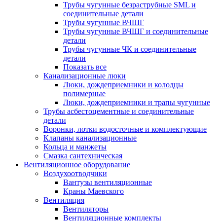
Трубы чугунные безраструбные SML и
соединительные детали
Трубы чугунные ВЧШГ
Трубы чугунные ВЧШГ и соединительные
детали
Трубы чугунные ЧК и соединительные
детали
Показать все
Канализационные люки
Люки, дождеприемники и колодцы
полимерные
Люки, дождеприемники и трапы чугунные
Трубы асбестоцементные и соединительные
детали
Воронки, лотки водосточные и комплектующие
Клапаны канализационные
Кольца и манжеты
Смазка сантехническая
Вентиляционное оборудование
Воздухоотводчики
Вантузы вентиляционные
Краны Маевского
Вентиляция
Вентиляторы
Вентиляционные комплекты