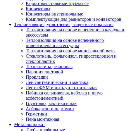
Радиаторы стальные трубчатые
Конвекторы
Конвекторы внутрипольные
Комплектующие для радиаторов и конвекторов
Теплоизоляция, уплотнения, защитные покрытия
Теплоизоляция на основе вспененного каучука и
аксессуары
Теплоизоляция на основе вспененного
полиэтилена и аксессуары
Теплоизоляция на основе минеральной ваты
Стеклоткань, фольгоизол, гидростеклоизол и
стеклопластик
Техпластина резиновая
Паронит листовой
Прокладки
Лен сантехнический и мастика
Лента ФУМ и нить уплотнительная
Набивка сальниковая, каболка и шнур
асбестоцементный
Грунтовка, мастика и лак
Асбокартон и пергамин
Герметики
Пена монтажная
Металлопрокат
Трубы профильные