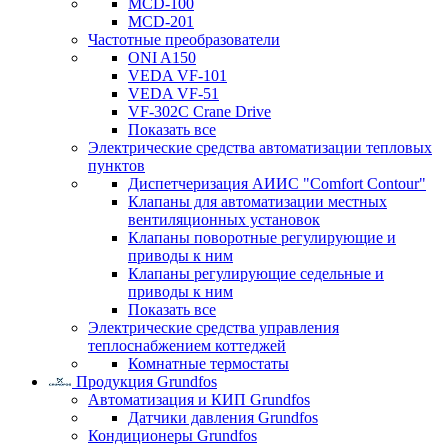
MCD-100
MCD-201
Частотные преобразователи
ONI A150
VEDA VF-101
VEDA VF-51
VF-302C Crane Drive
Показать все
Электрические средства автоматизации тепловых
пунктов
Диспетчеризация АИИС "Comfort Contour"
Клапаны для автоматизации местных
вентиляционных установок
Клапаны поворотные регулирующие и
приводы к ним
Клапаны регулирующие седельные и
приводы к ним
Показать все
Электрические средства управления
теплоснабжением коттеджей
Комнатные термостаты
Продукция Grundfos
Автоматизация и КИП Grundfos
Датчики давления Grundfos
Кондиционеры Grundfos