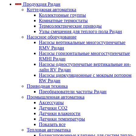
Продукция Ридан
Коттеджная автоматика
Коллекторные группы
Комнатные термостаты
Термоэлектрические приводы
Узлы смешения для теплого пола Ридан
Насосное оборудование
Насосы вертикальные многоступенчатые
RMV Ридан
Насосы горизонтальные многоступенчатые
RMHI Ридан
Насосы одноступенчатые вертикальные ин-
лайн RV Ридан
Насосы циркуляционные с мокрым ротором
RW Ридан
Приводная техника
Преобразователи частоты Ридан
Промышленная автоматика
Аксессуары
Датчики CO2
Датчики влажности
Датчики температуры
Показать все
Тепловая автоматика
Балансировочные клапаны для систем тепло-