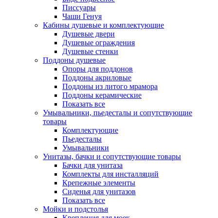
Писсуары
Чаши Генуя
Кабины душевые и комплектующие
Душевые двери
Душевые ограждения
Душевые стенки
Поддоны душевые
Опоры для поддонов
Поддоны акриловые
Поддоны из литого мрамора
Поддоны керамические
Показать все
Умывальники, пьедесталы и сопутствующие
товары
Комплектующие
Пьедесталы
Умывальники
Унитазы, бачки и сопутствующие товары
Бачки для унитаза
Комплекты для инсталляций
Крепежные элементы
Сиденья для унитазов
Показать все
Мойки и подстолья
Крепления для моек