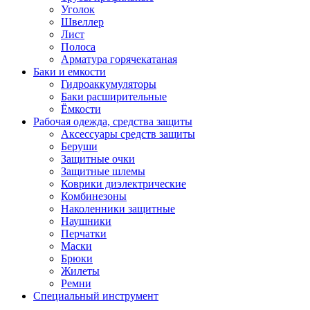
Уголок
Швеллер
Лист
Полоса
Арматура горячекатаная
Баки и емкости
Гидроаккумуляторы
Баки расширительные
Ёмкости
Рабочая одежда, средства защиты
Аксессуары средств защиты
Беруши
Защитные очки
Защитные шлемы
Коврики диэлектрические
Комбинезоны
Наколенники защитные
Наушники
Перчатки
Маски
Брюки
Жилеты
Ремни
Специальный инструмент