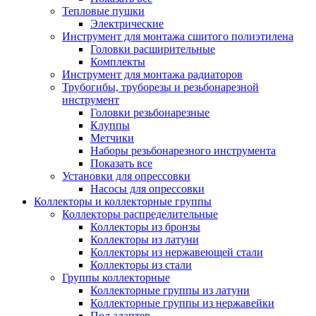
Тепловые пушки
Электрические
Инструмент для монтажа сшитого полиэтилена
Головки расширительные
Комплекты
Инструмент для монтажа радиаторов
Трубогибы, труборезы и резьбонарезной
инструмент
Головки резьбонарезные
Клуппы
Метчики
Наборы резьбонарезного инструмента
Показать все
Установки для опрессовки
Насосы для опрессовки
Коллекторы и коллекторные группы
Коллекторы распределительные
Коллекторы из бронзы
Коллекторы из латуни
Коллекторы из нержавеющей стали
Коллекторы из стали
Группы коллекторные
Коллекторные группы из латуни
Коллекторные группы из нержавейки
Под адаптер