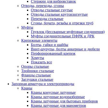
Стержни для вибровставок
Отводы, переходы, сгоны
Отводы стальные гнутые
Отводы стальные крутоизогнутые
Переходы стальные
Сгоны, бочата, резьбы и отрезки труб
Муфты
Грувлок (бессварные муфтовые соединения)
Муфты соединительные ПФРК и ДРК
Крепежные элементы
Болты, гайки и шайбы
Винт-шурупы, болты анкерные и дюбели
Перфорированный крепеж
Хомуты
Показать все
Опоры стальные
Тройники стальные
Фланцы стальные
Заглушки стальные
Запорная арматура и электроприводы
Краны
Краны конусные латунные
Краны латунные водоразборные
Краны латунные для бытовых приборов
Краны латунные для манометров