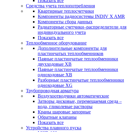
Показать все
Средства учета теплопотребления
Квартирные теплосчетчики
Компоненты радиосистемы INDIV X AMR
Компоненты сбора данных
Радиаторные счетчики–распределители для
индивидуального учета
Показать все
Теплообменное оборудование
Дополнительные компоненты для
пластинчатых теплообменников
Паяные пластинчатые теплообменники
двухходовые XB
Паяные пластинчатые теплообменники
одноходовые ХВ
Разборные пластинчатые теплообменники
одноходовые ХG
Трубопроводная арматура
Воздухоотводчики автоматические
Затворы дисковые, перемещаемая среда –
вода, гликолевые растворы
Краны шаровые запорные
Обратные клапаны
Показать все
Устройства плавного пуска