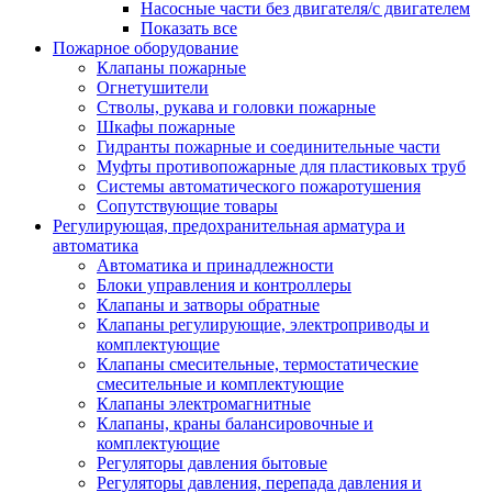
Насосные части без двигателя/с двигателем
Показать все
Пожарное оборудование
Клапаны пожарные
Огнетушители
Стволы, рукава и головки пожарные
Шкафы пожарные
Гидранты пожарные и соединительные части
Муфты противопожарные для пластиковых труб
Системы автоматического пожаротушения
Сопутствующие товары
Регулирующая, предохранительная арматура и
автоматика
Автоматика и принадлежности
Блоки управления и контроллеры
Клапаны и затворы обратные
Клапаны регулирующие, электроприводы и
комплектующие
Клапаны смесительные, термостатические
смесительные и комплектующие
Клапаны электромагнитные
Клапаны, краны балансировочные и
комплектующие
Регуляторы давления бытовые
Регуляторы давления, перепада давления и