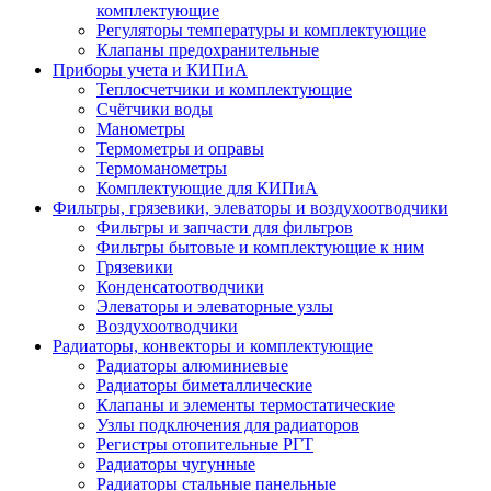
комплектующие
Регуляторы температуры и комплектующие
Клапаны предохранительные
Приборы учета и КИПиА
Теплосчетчики и комплектующие
Счётчики воды
Манометры
Термометры и оправы
Термоманометры
Комплектующие для КИПиА
Фильтры, грязевики, элеваторы и воздухоотводчики
Фильтры и запчасти для фильтров
Фильтры бытовые и комплектующие к ним
Грязевики
Конденсатоотводчики
Элеваторы и элеваторные узлы
Воздухоотводчики
Радиаторы, конвекторы и комплектующие
Радиаторы алюминиевые
Радиаторы биметаллические
Клапаны и элементы термостатические
Узлы подключения для радиаторов
Регистры отопительные РГТ
Радиаторы чугунные
Радиаторы стальные панельные