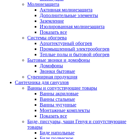
Молниезащита
Активная молниезащита
Дополнительные элементы
Заземление
Изолированная молниезащита
Показать все
Системы обогрева
Архитектурный обогрев
Промышленный электрообогрев
Теплые полы и бытовой обогрев
Бытовые звонки и домофоны
Домофоны
Звонки бытовые
Сувенирная продукция
Сантехника для санузлов
Ванны и сопутствующие товары
Ванны акриловые
Ванны стальные
Ванны чугунные
Монтажные комплекты
Показать все
Биде, писсуары, чаши Генуя и сопутствующие
товары
Биде напольные
Биде подвесное