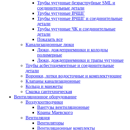
Трубы чугунные безраструбные SML и
соединительные детали
Трубы чугунные ВЧШГ
Трубы чугунные ВЧШГ и соединительные
детали
Трубы чугунные ЧК и соединительные
детали
Показать все
Канализационные люки
Люки, дождеприемники и колодцы
полимерные
Люки, дождеприемники и трапы чугунные
Трубы асбестоцементные и соединительные
детали
Воронки, лотки водосточные и комплектующие
Клапаны канализационные
Кольца и манжеты
Смазка сантехническая
Вентиляционное оборудование
Воздухоотводчики
Вантузы вентиляционные
Краны Маевского
Вентиляция
Вентиляторы
Вентиляционные комплекты