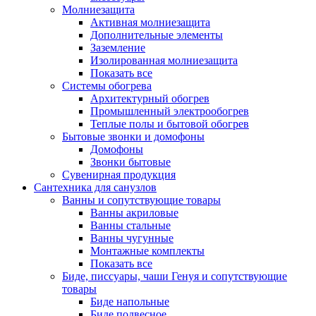
Молниезащита
Активная молниезащита
Дополнительные элементы
Заземление
Изолированная молниезащита
Показать все
Системы обогрева
Архитектурный обогрев
Промышленный электрообогрев
Теплые полы и бытовой обогрев
Бытовые звонки и домофоны
Домофоны
Звонки бытовые
Сувенирная продукция
Сантехника для санузлов
Ванны и сопутствующие товары
Ванны акриловые
Ванны стальные
Ванны чугунные
Монтажные комплекты
Показать все
Биде, писсуары, чаши Генуя и сопутствующие
товары
Биде напольные
Биде подвесное