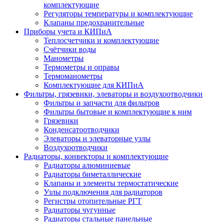
комплектующие
Регуляторы температуры и комплектующие
Клапаны предохранительные
Приборы учета и КИПиА
Теплосчетчики и комплектующие
Счётчики воды
Манометры
Термометры и оправы
Термоманометры
Комплектующие для КИПиА
Фильтры, грязевики, элеваторы и воздухоотводчики
Фильтры и запчасти для фильтров
Фильтры бытовые и комплектующие к ним
Грязевики
Конденсатоотводчики
Элеваторы и элеваторные узлы
Воздухоотводчики
Радиаторы, конвекторы и комплектующие
Радиаторы алюминиевые
Радиаторы биметаллические
Клапаны и элементы термостатические
Узлы подключения для радиаторов
Регистры отопительные РГТ
Радиаторы чугунные
Радиаторы стальные панельные