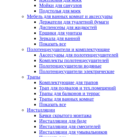
Мойки для санузлов
Подстолья для моек
Мебель для ванных комнат и аксессуары
Держатели для туалетной бумаги
Диспенсеры для жидкостей
Ершики для унитаза
Зеркала для ванной
Показать все
Полотенцесушители и комплектующие
Аксессуары для полотенцесушителей
Комплекты полотенцесушителей
Полотенцесушители водяные
Полотенцесушители электрические
Трапы
Комплектующие для трапов
Трап для подвалов и тех.помещений
Трапы для балконов и террас
Трапы для ванных комнат
Показать все
Инсталляции
Бачки скрытого монтажа
Инсталляции для биде
Инсталляции для смесителей
Инсталляции для умывальников