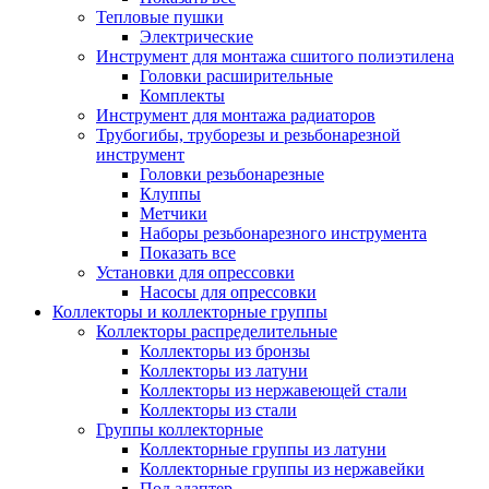
Тепловые пушки
Электрические
Инструмент для монтажа сшитого полиэтилена
Головки расширительные
Комплекты
Инструмент для монтажа радиаторов
Трубогибы, труборезы и резьбонарезной
инструмент
Головки резьбонарезные
Клуппы
Метчики
Наборы резьбонарезного инструмента
Показать все
Установки для опрессовки
Насосы для опрессовки
Коллекторы и коллекторные группы
Коллекторы распределительные
Коллекторы из бронзы
Коллекторы из латуни
Коллекторы из нержавеющей стали
Коллекторы из стали
Группы коллекторные
Коллекторные группы из латуни
Коллекторные группы из нержавейки
Под адаптер