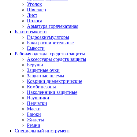
Уголок
Швеллер
Лист
Полоса
Арматура горячекатаная
Баки и емкости
Гидроаккумуляторы
Баки расширительные
Ёмкости
Рабочая одежда, средства защиты
Аксессуары средств защиты
Беруши
Защитные очки
Защитные шлемы
Коврики диэлектрические
Комбинезоны
Наколенники защитные
Наушники
Перчатки
Маски
Брюки
Жилеты
Ремни
Специальный инструмент