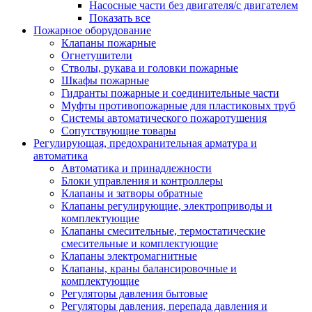
Насосные части без двигателя/с двигателем
Показать все
Пожарное оборудование
Клапаны пожарные
Огнетушители
Стволы, рукава и головки пожарные
Шкафы пожарные
Гидранты пожарные и соединительные части
Муфты противопожарные для пластиковых труб
Системы автоматического пожаротушения
Сопутствующие товары
Регулирующая, предохранительная арматура и
автоматика
Автоматика и принадлежности
Блоки управления и контроллеры
Клапаны и затворы обратные
Клапаны регулирующие, электроприводы и
комплектующие
Клапаны смесительные, термостатические
смесительные и комплектующие
Клапаны электромагнитные
Клапаны, краны балансировочные и
комплектующие
Регуляторы давления бытовые
Регуляторы давления, перепада давления и