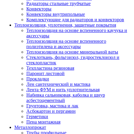
Радиаторы стальные трубчатые
Конвекторы
Конвекторы внутрипольные
Комплектующие для радиаторов и конвекторов
Теплоизоляция, уплотнения, защитные покрытия
Теплоизоляция на основе вспененного каучука и
аксессуары
Теплоизоляция на основе вспененного
полиэтилена и аксессуары
Теплоизоляция на основе минеральной ваты
Стеклоткань, фольгоизол, гидростеклоизол и
стеклопластик
Техпластина резиновая
Паронит листовой
Прокладки
Лен сантехнический и мастика
Лента ФУМ и нить уплотнительная
Набивка сальниковая, каболка и шнур
асбестоцементный
Грунтовка, мастика и лак
Асбокартон и пергамин
Герметики
Пена монтажная
Металлопрокат
Трубы профильные