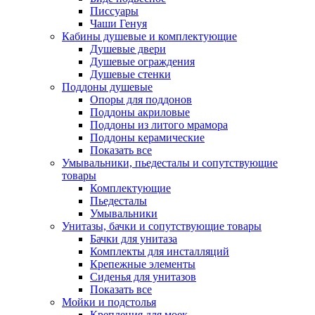
Писсуары
Чаши Генуя
Кабины душевые и комплектующие
Душевые двери
Душевые ограждения
Душевые стенки
Поддоны душевые
Опоры для поддонов
Поддоны акриловые
Поддоны из литого мрамора
Поддоны керамические
Показать все
Умывальники, пьедесталы и сопутствующие
товары
Комплектующие
Пьедесталы
Умывальники
Унитазы, бачки и сопутствующие товары
Бачки для унитаза
Комплекты для инсталляций
Крепежные элементы
Сиденья для унитазов
Показать все
Мойки и подстолья
Крепления для моек