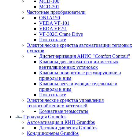
MCD-100
MCD-201
Частотные преобразователи
ONI A150
VEDA VF-101
VEDA VF-51
VF-302C Crane Drive
Показать все
Электрические средства автоматизации тепловых
пунктов
Диспетчеризация АИИС "Comfort Contour"
Клапаны для автоматизации местных
вентиляционных установок
Клапаны поворотные регулирующие и
приводы к ним
Клапаны регулирующие седельные и
приводы к ним
Показать все
Электрические средства управления
теплоснабжением коттеджей
Комнатные термостаты
Продукция Grundfos
Автоматизация и КИП Grundfos
Датчики давления Grundfos
Кондиционеры Grundfos