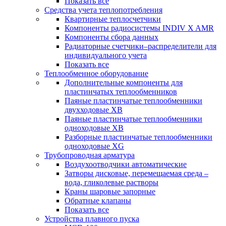
Показать все
Средства учета теплопотребления
Квартирные теплосчетчики
Компоненты радиосистемы INDIV X AMR
Компоненты сбора данных
Радиаторные счетчики–распределители для
индивидуального учета
Показать все
Теплообменное оборудование
Дополнительные компоненты для
пластинчатых теплообменников
Паяные пластинчатые теплообменники
двухходовые XB
Паяные пластинчатые теплообменники
одноходовые ХВ
Разборные пластинчатые теплообменники
одноходовые ХG
Трубопроводная арматура
Воздухоотводчики автоматические
Затворы дисковые, перемещаемая среда –
вода, гликолевые растворы
Краны шаровые запорные
Обратные клапаны
Показать все
Устройства плавного пуска