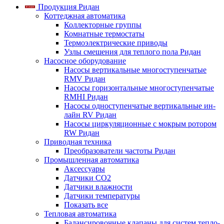
Продукция Ридан
Коттеджная автоматика
Коллекторные группы
Комнатные термостаты
Термоэлектрические приводы
Узлы смешения для теплого пола Ридан
Насосное оборудование
Насосы вертикальные многоступенчатые
RMV Ридан
Насосы горизонтальные многоступенчатые
RMHI Ридан
Насосы одноступенчатые вертикальные ин-
лайн RV Ридан
Насосы циркуляционные с мокрым ротором
RW Ридан
Приводная техника
Преобразователи частоты Ридан
Промышленная автоматика
Аксессуары
Датчики CO2
Датчики влажности
Датчики температуры
Показать все
Тепловая автоматика
Балансировочные клапаны для систем тепло-