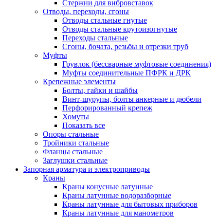
Стержни для вибровставок
Отводы, переходы, сгоны
Отводы стальные гнутые
Отводы стальные крутоизогнутые
Переходы стальные
Сгоны, бочата, резьбы и отрезки труб
Муфты
Грувлок (бессварные муфтовые соединения)
Муфты соединительные ПФРК и ДРК
Крепежные элементы
Болты, гайки и шайбы
Винт-шурупы, болты анкерные и дюбели
Перфорированный крепеж
Хомуты
Показать все
Опоры стальные
Тройники стальные
Фланцы стальные
Заглушки стальные
Запорная арматура и электроприводы
Краны
Краны конусные латунные
Краны латунные водоразборные
Краны латунные для бытовых приборов
Краны латунные для манометров