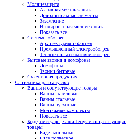
Молниезащита
Активная молниезащита
Дополнительные элементы
Заземление
Изолированная молниезащита
Показать все
Системы обогрева
Архитектурный обогрев
Промышленный электрообогрев
Теплые полы и бытовой обогрев
Бытовые звонки и домофоны
Домофоны
Звонки бытовые
Сувенирная продукция
Сантехника для санузлов
Ванны и сопутствующие товары
Ванны акриловые
Ванны стальные
Ванны чугунные
Монтажные комплекты
Показать все
Биде, писсуары, чаши Генуя и сопутствующие
товары
Биде напольные
Биде подвесное