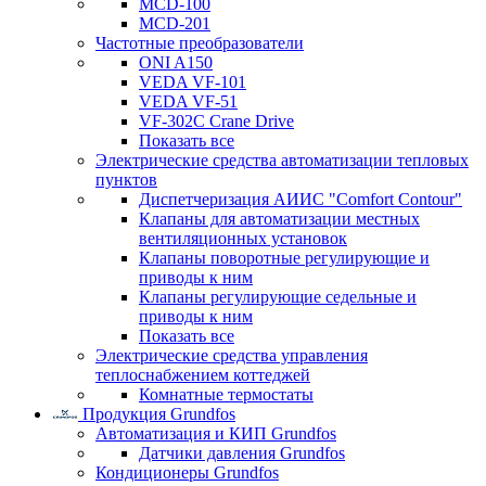
MCD-100
MCD-201
Частотные преобразователи
ONI A150
VEDA VF-101
VEDA VF-51
VF-302C Crane Drive
Показать все
Электрические средства автоматизации тепловых
пунктов
Диспетчеризация АИИС "Comfort Contour"
Клапаны для автоматизации местных
вентиляционных установок
Клапаны поворотные регулирующие и
приводы к ним
Клапаны регулирующие седельные и
приводы к ним
Показать все
Электрические средства управления
теплоснабжением коттеджей
Комнатные термостаты
Продукция Grundfos
Автоматизация и КИП Grundfos
Датчики давления Grundfos
Кондиционеры Grundfos