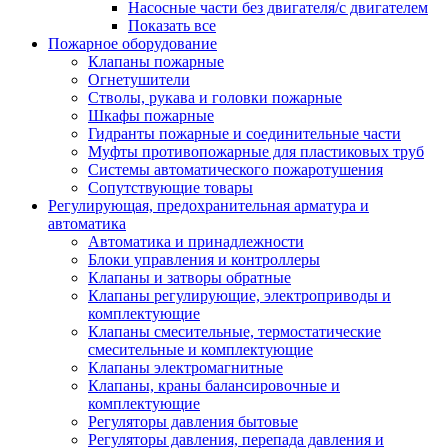
Насосные части без двигателя/с двигателем
Показать все
Пожарное оборудование
Клапаны пожарные
Огнетушители
Стволы, рукава и головки пожарные
Шкафы пожарные
Гидранты пожарные и соединительные части
Муфты противопожарные для пластиковых труб
Системы автоматического пожаротушения
Сопутствующие товары
Регулирующая, предохранительная арматура и
автоматика
Автоматика и принадлежности
Блоки управления и контроллеры
Клапаны и затворы обратные
Клапаны регулирующие, электроприводы и
комплектующие
Клапаны смесительные, термостатические
смесительные и комплектующие
Клапаны электромагнитные
Клапаны, краны балансировочные и
комплектующие
Регуляторы давления бытовые
Регуляторы давления, перепада давления и