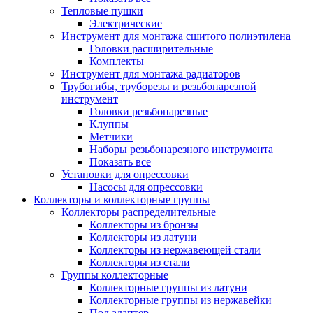
Тепловые пушки
Электрические
Инструмент для монтажа сшитого полиэтилена
Головки расширительные
Комплекты
Инструмент для монтажа радиаторов
Трубогибы, труборезы и резьбонарезной
инструмент
Головки резьбонарезные
Клуппы
Метчики
Наборы резьбонарезного инструмента
Показать все
Установки для опрессовки
Насосы для опрессовки
Коллекторы и коллекторные группы
Коллекторы распределительные
Коллекторы из бронзы
Коллекторы из латуни
Коллекторы из нержавеющей стали
Коллекторы из стали
Группы коллекторные
Коллекторные группы из латуни
Коллекторные группы из нержавейки
Под адаптер