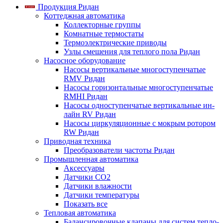
Продукция Ридан
Коттеджная автоматика
Коллекторные группы
Комнатные термостаты
Термоэлектрические приводы
Узлы смешения для теплого пола Ридан
Насосное оборудование
Насосы вертикальные многоступенчатые
RMV Ридан
Насосы горизонтальные многоступенчатые
RMHI Ридан
Насосы одноступенчатые вертикальные ин-
лайн RV Ридан
Насосы циркуляционные с мокрым ротором
RW Ридан
Приводная техника
Преобразователи частоты Ридан
Промышленная автоматика
Аксессуары
Датчики CO2
Датчики влажности
Датчики температуры
Показать все
Тепловая автоматика
Балансировочные клапаны для систем тепло-