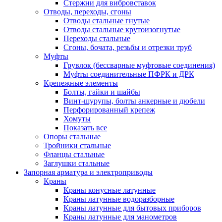
Стержни для вибровставок
Отводы, переходы, сгоны
Отводы стальные гнутые
Отводы стальные крутоизогнутые
Переходы стальные
Сгоны, бочата, резьбы и отрезки труб
Муфты
Грувлок (бессварные муфтовые соединения)
Муфты соединительные ПФРК и ДРК
Крепежные элементы
Болты, гайки и шайбы
Винт-шурупы, болты анкерные и дюбели
Перфорированный крепеж
Хомуты
Показать все
Опоры стальные
Тройники стальные
Фланцы стальные
Заглушки стальные
Запорная арматура и электроприводы
Краны
Краны конусные латунные
Краны латунные водоразборные
Краны латунные для бытовых приборов
Краны латунные для манометров