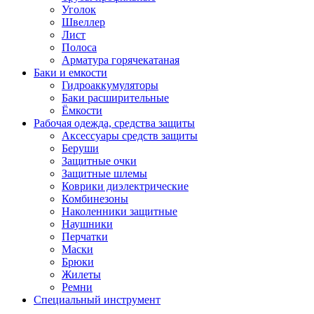
Уголок
Швеллер
Лист
Полоса
Арматура горячекатаная
Баки и емкости
Гидроаккумуляторы
Баки расширительные
Ёмкости
Рабочая одежда, средства защиты
Аксессуары средств защиты
Беруши
Защитные очки
Защитные шлемы
Коврики диэлектрические
Комбинезоны
Наколенники защитные
Наушники
Перчатки
Маски
Брюки
Жилеты
Ремни
Специальный инструмент