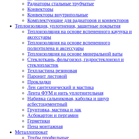
Радиаторы стальные трубчатые
Конвекторы
Конвекторы внутрипольные
Комплектующие для радиаторов и конвекторов
Теплоизоляция, уплотнения, защитные покрытия
Теплоизоляция на основе вспененного каучука и
аксессуары
Теплоизоляция на основе вспененного
полиэтилена и аксессуары
Теплоизоляция на основе минеральной ваты
Стеклоткань, фольгоизол, гидростеклоизол и
стеклопластик
Техпластина резиновая
Паронит листовой
Прокладки
Лен сантехнический и мастика
Лента ФУМ и нить уплотнительная
Набивка сальниковая, каболка и шнур
асбестоцементный
Грунтовка, мастика и лак
Асбокартон и пергамин
Герметики
Пена монтажная
Металлопрокат
Трубы профильные