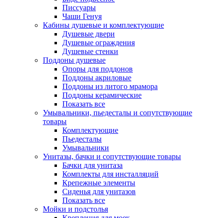
Писсуары
Чаши Генуя
Кабины душевые и комплектующие
Душевые двери
Душевые ограждения
Душевые стенки
Поддоны душевые
Опоры для поддонов
Поддоны акриловые
Поддоны из литого мрамора
Поддоны керамические
Показать все
Умывальники, пьедесталы и сопутствующие
товары
Комплектующие
Пьедесталы
Умывальники
Унитазы, бачки и сопутствующие товары
Бачки для унитаза
Комплекты для инсталляций
Крепежные элементы
Сиденья для унитазов
Показать все
Мойки и подстолья
Крепления для моек