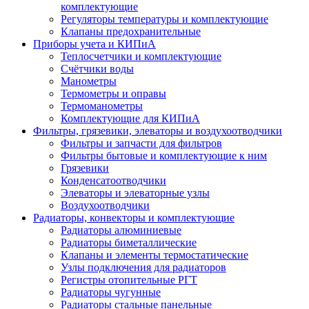
комплектующие
Регуляторы температуры и комплектующие
Клапаны предохранительные
Приборы учета и КИПиА
Теплосчетчики и комплектующие
Счётчики воды
Манометры
Термометры и оправы
Термоманометры
Комплектующие для КИПиА
Фильтры, грязевики, элеваторы и воздухоотводчики
Фильтры и запчасти для фильтров
Фильтры бытовые и комплектующие к ним
Грязевики
Конденсатоотводчики
Элеваторы и элеваторные узлы
Воздухоотводчики
Радиаторы, конвекторы и комплектующие
Радиаторы алюминиевые
Радиаторы биметаллические
Клапаны и элементы термостатические
Узлы подключения для радиаторов
Регистры отопительные РГТ
Радиаторы чугунные
Радиаторы стальные панельные