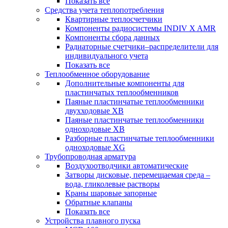
Показать все
Средства учета теплопотребления
Квартирные теплосчетчики
Компоненты радиосистемы INDIV X AMR
Компоненты сбора данных
Радиаторные счетчики–распределители для
индивидуального учета
Показать все
Теплообменное оборудование
Дополнительные компоненты для
пластинчатых теплообменников
Паяные пластинчатые теплообменники
двухходовые XB
Паяные пластинчатые теплообменники
одноходовые ХВ
Разборные пластинчатые теплообменники
одноходовые ХG
Трубопроводная арматура
Воздухоотводчики автоматические
Затворы дисковые, перемещаемая среда –
вода, гликолевые растворы
Краны шаровые запорные
Обратные клапаны
Показать все
Устройства плавного пуска