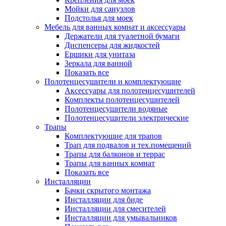
Мойки для санузлов
Подстолья для моек
Мебель для ванных комнат и аксессуары
Держатели для туалетной бумаги
Диспенсеры для жидкостей
Ершики для унитаза
Зеркала для ванной
Показать все
Полотенцесушители и комплектующие
Аксессуары для полотенцесушителей
Комплекты полотенцесушителей
Полотенцесушители водяные
Полотенцесушители электрические
Трапы
Комплектующие для трапов
Трап для подвалов и тех.помещений
Трапы для балконов и террас
Трапы для ванных комнат
Показать все
Инсталляции
Бачки скрытого монтажа
Инсталляции для биде
Инсталляции для смесителей
Инсталляции для умывальников