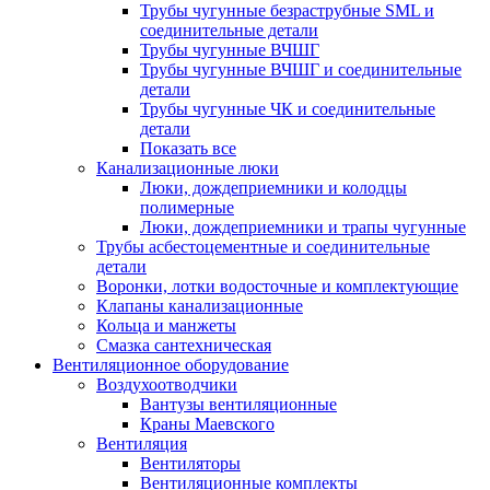
Трубы чугунные безраструбные SML и
соединительные детали
Трубы чугунные ВЧШГ
Трубы чугунные ВЧШГ и соединительные
детали
Трубы чугунные ЧК и соединительные
детали
Показать все
Канализационные люки
Люки, дождеприемники и колодцы
полимерные
Люки, дождеприемники и трапы чугунные
Трубы асбестоцементные и соединительные
детали
Воронки, лотки водосточные и комплектующие
Клапаны канализационные
Кольца и манжеты
Смазка сантехническая
Вентиляционное оборудование
Воздухоотводчики
Вантузы вентиляционные
Краны Маевского
Вентиляция
Вентиляторы
Вентиляционные комплекты