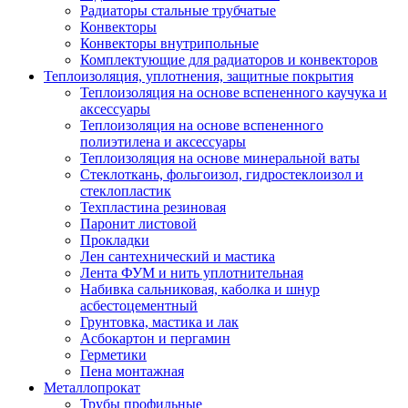
Радиаторы стальные трубчатые
Конвекторы
Конвекторы внутрипольные
Комплектующие для радиаторов и конвекторов
Теплоизоляция, уплотнения, защитные покрытия
Теплоизоляция на основе вспененного каучука и
аксессуары
Теплоизоляция на основе вспененного
полиэтилена и аксессуары
Теплоизоляция на основе минеральной ваты
Стеклоткань, фольгоизол, гидростеклоизол и
стеклопластик
Техпластина резиновая
Паронит листовой
Прокладки
Лен сантехнический и мастика
Лента ФУМ и нить уплотнительная
Набивка сальниковая, каболка и шнур
асбестоцементный
Грунтовка, мастика и лак
Асбокартон и пергамин
Герметики
Пена монтажная
Металлопрокат
Трубы профильные