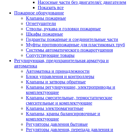
Насосные части без двигателя/с двигателем
Показать все
Пожарное оборудование
Клапаны пожарные
Огнетушители
Стволы, рукава и головки пожарные
Шкафы пожарные
Гидранты пожарные и соединительные части
Муфты противопожарные для пластиковых труб
Системы автоматического пожаротушения
Сопутствующие товары
Регулирующая, предохранительная арматура и
автоматика
Автоматика и принадлежности
Блоки управления и контроллеры
Клапаны и затворы обратные
Клапаны регулирующие, электроприводы и
комплектующие
Клапаны смесительные, термостатические
смесительные и комплектующие
Клапаны электромагнитные
Клапаны, краны балансировочные и
комплектующие
Регуляторы давления бытовые
Регуляторы давления, перепада давления и