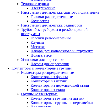
Тепловые пушки
Электрические
Инструмент для монтажа сшитого полиэтилена
Головки расширительные
Комплекты
Инструмент для монтажа радиаторов
Трубогибы, труборезы и резьбонарезной
инструмент
Головки резьбонарезные
Клуппы
Метчики
Наборы резьбонарезного инструмента
Показать все
Установки для опрессовки
Насосы для опрессовки
Коллекторы и коллекторные группы
Коллекторы распределительные
Коллекторы из бронзы
Коллекторы из латуни
Коллекторы из нержавеющей стали
Коллекторы из стали
Группы коллекторные
Коллекторные группы из латуни
Коллекторные группы из нержавейки
Под адаптер