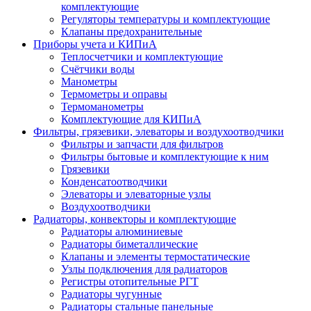
комплектующие
Регуляторы температуры и комплектующие
Клапаны предохранительные
Приборы учета и КИПиА
Теплосчетчики и комплектующие
Счётчики воды
Манометры
Термометры и оправы
Термоманометры
Комплектующие для КИПиА
Фильтры, грязевики, элеваторы и воздухоотводчики
Фильтры и запчасти для фильтров
Фильтры бытовые и комплектующие к ним
Грязевики
Конденсатоотводчики
Элеваторы и элеваторные узлы
Воздухоотводчики
Радиаторы, конвекторы и комплектующие
Радиаторы алюминиевые
Радиаторы биметаллические
Клапаны и элементы термостатические
Узлы подключения для радиаторов
Регистры отопительные РГТ
Радиаторы чугунные
Радиаторы стальные панельные