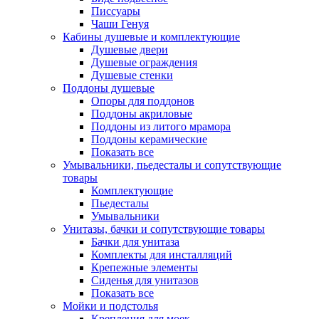
Писсуары
Чаши Генуя
Кабины душевые и комплектующие
Душевые двери
Душевые ограждения
Душевые стенки
Поддоны душевые
Опоры для поддонов
Поддоны акриловые
Поддоны из литого мрамора
Поддоны керамические
Показать все
Умывальники, пьедесталы и сопутствующие
товары
Комплектующие
Пьедесталы
Умывальники
Унитазы, бачки и сопутствующие товары
Бачки для унитаза
Комплекты для инсталляций
Крепежные элементы
Сиденья для унитазов
Показать все
Мойки и подстолья
Крепления для моек