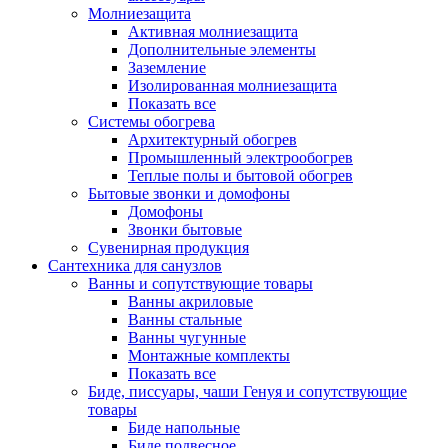
Молниезащита
Активная молниезащита
Дополнительные элементы
Заземление
Изолированная молниезащита
Показать все
Системы обогрева
Архитектурный обогрев
Промышленный электрообогрев
Теплые полы и бытовой обогрев
Бытовые звонки и домофоны
Домофоны
Звонки бытовые
Сувенирная продукция
Сантехника для санузлов
Ванны и сопутствующие товары
Ванны акриловые
Ванны стальные
Ванны чугунные
Монтажные комплекты
Показать все
Биде, писсуары, чаши Генуя и сопутствующие
товары
Биде напольные
Биде подвесное