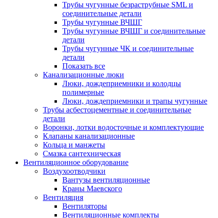
Трубы чугунные безраструбные SML и
соединительные детали
Трубы чугунные ВЧШГ
Трубы чугунные ВЧШГ и соединительные
детали
Трубы чугунные ЧК и соединительные
детали
Показать все
Канализационные люки
Люки, дождеприемники и колодцы
полимерные
Люки, дождеприемники и трапы чугунные
Трубы асбестоцементные и соединительные
детали
Воронки, лотки водосточные и комплектующие
Клапаны канализационные
Кольца и манжеты
Смазка сантехническая
Вентиляционное оборудование
Воздухоотводчики
Вантузы вентиляционные
Краны Маевского
Вентиляция
Вентиляторы
Вентиляционные комплекты