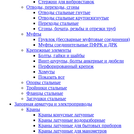
Стержни для вибровставок
Отводы, переходы, сгоны
Отводы стальные гнутые
Отводы стальные крутоизогнутые
Переходы стальные
Сгоны, бочата, резьбы и отрезки труб
Муфты
Грувлок (бессварные муфтовые соединения)
Муфты соединительные ПФРК и ДРК
Крепежные элементы
Болты, гайки и шайбы
Винт-шурупы, болты анкерные и дюбели
Перфорированный крепеж
Хомуты
Показать все
Опоры стальные
Тройники стальные
Фланцы стальные
Заглушки стальные
Запорная арматура и электроприводы
Краны
Краны конусные латунные
Краны латунные водоразборные
Краны латунные для бытовых приборов
Краны латунные для манометров