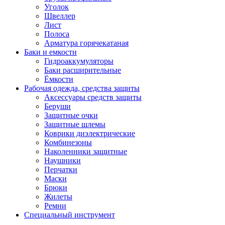
Уголок
Швеллер
Лист
Полоса
Арматура горячекатаная
Баки и емкости
Гидроаккумуляторы
Баки расширительные
Ёмкости
Рабочая одежда, средства защиты
Аксессуары средств защиты
Беруши
Защитные очки
Защитные шлемы
Коврики диэлектрические
Комбинезоны
Наколенники защитные
Наушники
Перчатки
Маски
Брюки
Жилеты
Ремни
Специальный инструмент