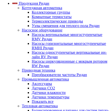
Продукция Ридан
Коттеджная автоматика
Коллекторные группы
Комнатные термостаты
Термоэлектрические приводы
Узлы смешения для теплого пола Ридан
Насосное оборудование
Насосы вертикальные многоступенчатые
RMV Ридан
Насосы горизонтальные многоступенчатые
RMHI Ридан
Насосы одноступенчатые вертикальные ин-
лайн RV Ридан
Насосы циркуляционные с мокрым ротором
RW Ридан
Приводная техника
Преобразователи частоты Ридан
Промышленная автоматика
Аксессуары
Датчики CO2
Датчики влажности
Датчики температуры
Показать все
Тепловая автоматика
Балансировочные клапаны для систем тепло-