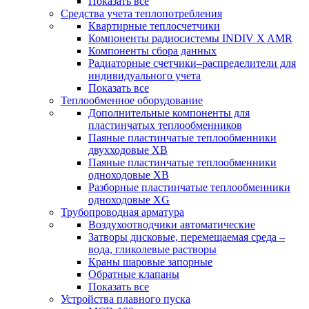
Показать все
Средства учета теплопотребления
Квартирные теплосчетчики
Компоненты радиосистемы INDIV X AMR
Компоненты сбора данных
Радиаторные счетчики–распределители для
индивидуального учета
Показать все
Теплообменное оборудование
Дополнительные компоненты для
пластинчатых теплообменников
Паяные пластинчатые теплообменники
двухходовые XB
Паяные пластинчатые теплообменники
одноходовые ХВ
Разборные пластинчатые теплообменники
одноходовые ХG
Трубопроводная арматура
Воздухоотводчики автоматические
Затворы дисковые, перемещаемая среда –
вода, гликолевые растворы
Краны шаровые запорные
Обратные клапаны
Показать все
Устройства плавного пуска