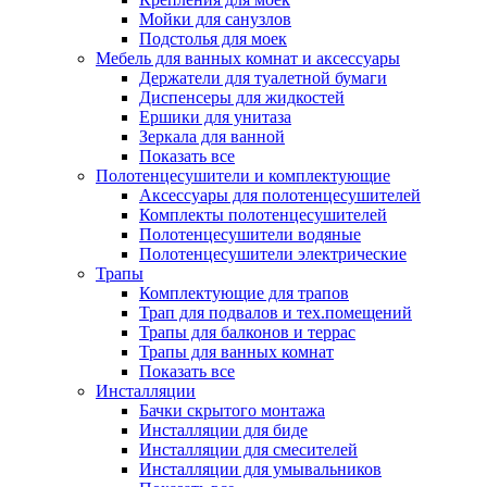
Мойки для санузлов
Подстолья для моек
Мебель для ванных комнат и аксессуары
Держатели для туалетной бумаги
Диспенсеры для жидкостей
Ершики для унитаза
Зеркала для ванной
Показать все
Полотенцесушители и комплектующие
Аксессуары для полотенцесушителей
Комплекты полотенцесушителей
Полотенцесушители водяные
Полотенцесушители электрические
Трапы
Комплектующие для трапов
Трап для подвалов и тех.помещений
Трапы для балконов и террас
Трапы для ванных комнат
Показать все
Инсталляции
Бачки скрытого монтажа
Инсталляции для биде
Инсталляции для смесителей
Инсталляции для умывальников