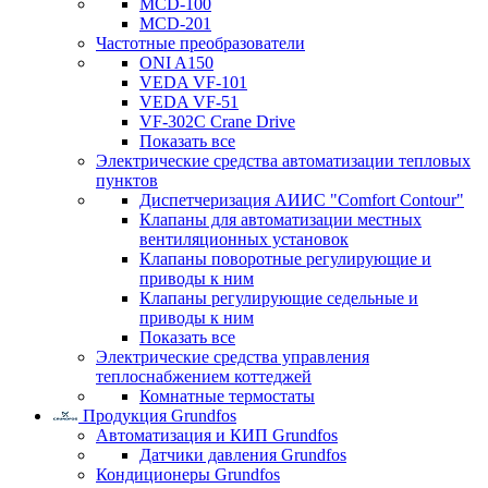
MCD-100
MCD-201
Частотные преобразователи
ONI A150
VEDA VF-101
VEDA VF-51
VF-302C Crane Drive
Показать все
Электрические средства автоматизации тепловых
пунктов
Диспетчеризация АИИС "Comfort Contour"
Клапаны для автоматизации местных
вентиляционных установок
Клапаны поворотные регулирующие и
приводы к ним
Клапаны регулирующие седельные и
приводы к ним
Показать все
Электрические средства управления
теплоснабжением коттеджей
Комнатные термостаты
Продукция Grundfos
Автоматизация и КИП Grundfos
Датчики давления Grundfos
Кондиционеры Grundfos