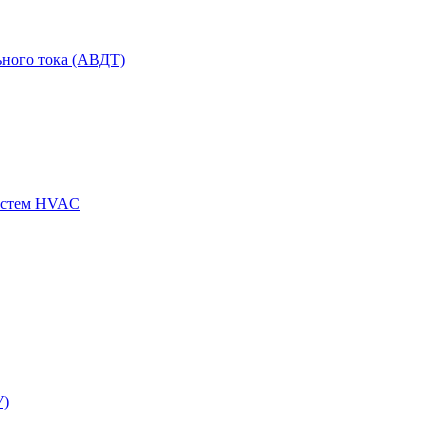
ного тока (АВДТ)
истем HVAC
У)