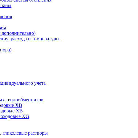
апаны
пления
вия
я дополнительно)
ния, расхода и температуры
дпора)
ндивидуального учета
ых теплообменников
одовые XB
ходовые ХВ
ноходовые ХG
, гликолевые растворы