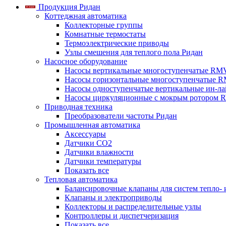
Продукция Ридан
Коттеджная автоматика
Коллекторные группы
Комнатные термостаты
Термоэлектрические приводы
Узлы смешения для теплого пола Ридан
Насосное оборудование
Насосы вертикальные многоступенчатые RM
Насосы горизонтальные многоступенчатые R
Насосы одноступенчатые вертикальные ин-л
Насосы циркуляционные с мокрым ротором 
Приводная техника
Преобразователи частоты Ридан
Промышленная автоматика
Аксессуары
Датчики CO2
Датчики влажности
Датчики температуры
Показать все
Тепловая автоматика
Балансировочные клапаны для систем тепло-
Клапаны и электроприводы
Коллекторы и распределительные узлы
Контроллеры и диспетчеризация
Показать все