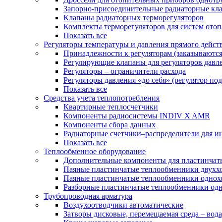
Запорно-присоединительные радиаторные кл
Клапаны радиаторных терморегуляторов
Комплекты терморегуляторов для систем ото
Показать все
Регуляторы температуры и давления прямого дейст
Принадлежности к регуляторам (заказываютс
Регулирующие клапаны для регуляторов давле
Регуляторы – ограничители расхода
Регуляторы давления «до себя» (регулятор по
Показать все
Средства учета теплопотребления
Квартирные теплосчетчики
Компоненты радиосистемы INDIV X AMR
Компоненты сбора данных
Радиаторные счетчики–распределители для и
Показать все
Теплообменное оборудование
Дополнительные компоненты для пластинчат
Паяные пластинчатые теплообменники двухх
Паяные пластинчатые теплообменники одно
Разборные пластинчатые теплообменники од
Трубопроводная арматура
Воздухоотводчики автоматические
Затворы дисковые, перемещаемая среда – вода