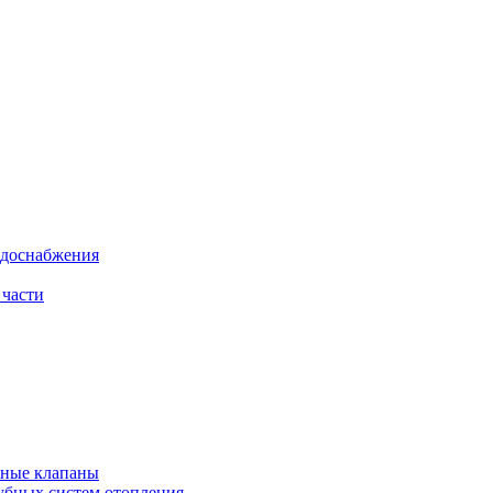
одоснабжения
 части
рные клапаны
убных систем отопления