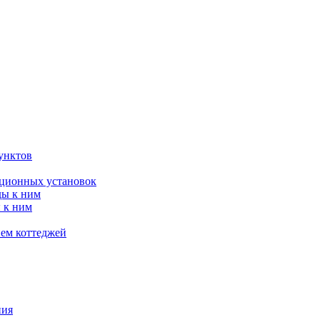
унктов
яционных установок
ды к ним
 к ним
ием коттеджей
ния