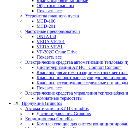
Краны шаровые запорные
Обратные клапаны
Показать все
Устройства плавного пуска
MCD-100
MCD-201
Частотные преобразователи
ONI A150
VEDA VF-101
VEDA VF-51
VF-302C Crane Drive
Показать все
Электрические средства автоматизации тепловых п
Диспетчеризация АИИС "Comfort Contour"
Клапаны для автоматизации местных вентил
Клапаны поворотные регулирующие и приво
Клапаны регулирующие седельные и приводы
Показать все
Электрические средства управления теплоснабжен
Комнатные термостаты
Продукция Grundfos
Автоматизация и КИП Grundfos
Датчики давления Grundfos
Кондиционеры Grundfos
Комплектующие для систем кондиционирова