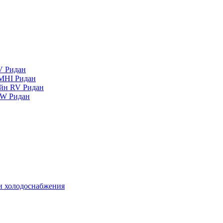
V Ридан
MHI Ридан
айн RV Ридан
RW Ридан
 и холодоснабжения