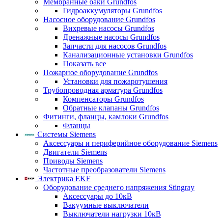
Мембранные баки Grundfos
Гидроаккумуляторы Grundfos
Насосное оборудование Grundfos
Вихревые насосы Grundfos
Дренажные насосы Grundfos
Запчасти для насосов Grundfos
Канализационные установки Grundfos
Показать все
Пожарное оборудование Grundfos
Установки для пожаротушения
Трубопроводная арматура Grundfos
Компенсаторы Grundfos
Обратные клапаны Grundfos
Фитинги, фланцы, камлоки Grundfos
Фланцы
Системы Siemens
Аксессуары и периферийное оборудование Siemens
Двигатели Siemens
Приводы Siemens
Частотные преобразователи Siemens
Электрика EKF
Оборудование среднего напряжения Stingray
Аксессуары до 10кВ
Вакуумные выключатели
Выключатели нагрузки 10кВ