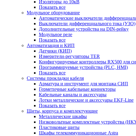
Изоляторы до 10кВ
Показать все
Модульное оборудование
Автоматические выключатели дифференциаль
Выключатели дифференциального тока (УЗО)
Дополнительные устройства на DIN-рейку
Модульное реле
Показать все
Автоматизация и КИП
Датчики (КИП)
Измерители-регуляторы TER
Конфигурируемые контроллеры RX500 для с
Программируемые устройства (PLC, HMI)
Показать все
Системы прокладки кабеля
Арматура и инструмент для монтажа СИП
Герметичные кабельные коннекторы
Кабельные каналы и аксессуары
Лотки металлические и аксессуары EKF-Line
Показать все
Щиты, корпуса и комплектующие
Металлические шкафы
Низковольтные комплектные устройства (НК
Пластиковые щиты
Шкафы телекоммуникационные Astra