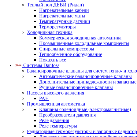
Теплый пол ДЕВИ (Ридан)
Нагревательные кабели
Нагревательные маты
Температурные датчики
Терморегуляторы
Холодильная техника
Коммерческая холодильная автоматика
Промышленные холодильные компоненты
Спиральные компрессоры
Теплообменное оборудование
Показать все
Системы Danfoss
Балансировочные клапаны для систем тепло- и хол
Автоматические балансировочные клапаны
Дополнительные принадлежности и запасные
Ручные балансировочные клапаны
Насосы высокого давления
PAH
Промышленная автоматика
Клапаны соленоидные (электромагнитные)
Преобразователи давления
Реле давления
Реле температуры
Радиаторные терморегуляторы и запорные радиато
Дроссели для отопительных приборов однотр