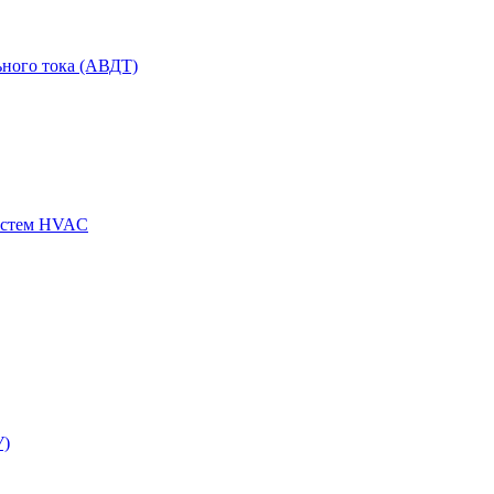
ного тока (АВДТ)
истем HVAC
У)