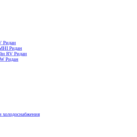
V Ридан
MHI Ридан
айн RV Ридан
RW Ридан
 и холодоснабжения