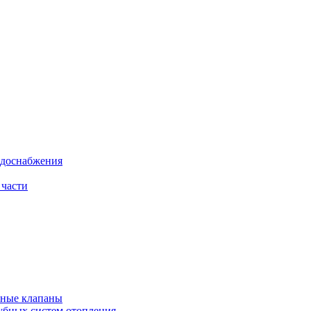
одоснабжения
 части
рные клапаны
убных систем отопления