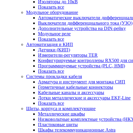
Изоляторы до 10кВ
Показать все
Модульное оборудование
Автоматические выключатели дифференциаль
Выключатели дифференциального тока (УЗО)
Дополнительные устройства на DIN-рейку
Модульное реле
Показать все
Автоматизация и КИП
Датчики (КИП)
Измерители-регуляторы TER
Конфигурируемые контроллеры RX500 для с
Программируемые устройства (PLC, HMI)
Показать все
Системы прокладки кабеля
Арматура и инструмент для монтажа СИП
Герметичные кабельные коннекторы
Кабельные каналы и аксессуары
Лотки металлические и аксессуары EKF-Line
Показать все
Щиты, корпуса и комплектующие
Металлические шкафы
Низковольтные комплектные устройства (НК
Пластиковые щиты
Шкафы телекоммуникационные Astra