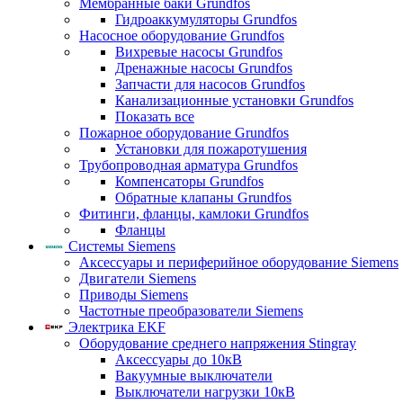
Мембранные баки Grundfos
Гидроаккумуляторы Grundfos
Насосное оборудование Grundfos
Вихревые насосы Grundfos
Дренажные насосы Grundfos
Запчасти для насосов Grundfos
Канализационные установки Grundfos
Показать все
Пожарное оборудование Grundfos
Установки для пожаротушения
Трубопроводная арматура Grundfos
Компенсаторы Grundfos
Обратные клапаны Grundfos
Фитинги, фланцы, камлоки Grundfos
Фланцы
Системы Siemens
Аксессуары и периферийное оборудование Siemens
Двигатели Siemens
Приводы Siemens
Частотные преобразователи Siemens
Электрика EKF
Оборудование среднего напряжения Stingray
Аксессуары до 10кВ
Вакуумные выключатели
Выключатели нагрузки 10кВ