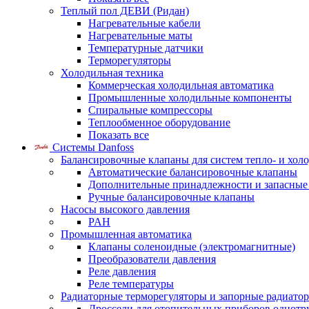
Теплый пол ДЕВИ (Ридан)
Нагревательные кабели
Нагревательные маты
Температурные датчики
Терморегуляторы
Холодильная техника
Коммерческая холодильная автоматика
Промышленные холодильные компоненты
Спиральные компрессоры
Теплообменное оборудование
Показать все
Системы Danfoss
Балансировочные клапаны для систем тепло- и хол
Автоматические балансировочные клапаны
Дополнительные принадлежности и запасные
Ручные балансировочные клапаны
Насосы высокого давления
PAH
Промышленная автоматика
Клапаны соленоидные (электромагнитные)
Преобразователи давления
Реле давления
Реле температуры
Радиаторные терморегуляторы и запорные радиато
Дроссели для отопительных приборов однотр