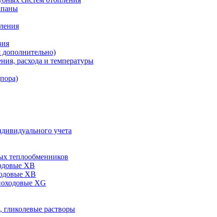
апаны
пления
вия
я дополнительно)
ния, расхода и температуры
дпора)
ндивидуального учета
ых теплообменников
одовые XB
ходовые ХВ
ноходовые ХG
, гликолевые растворы