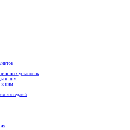
унктов
яционных установок
ды к ним
 к ним
ием коттеджей
ния