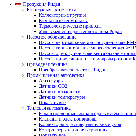
Продукция Ридан
Коттеджная автоматика
Коллекторные группы
Комнатные термостаты
Термоэлектрические приводы
Узлы смешения для теплого пола Ридан
Насосное оборудование
Насосы вертикальные многоступенчатые RM
Насосы горизонтальные многоступенчатые R
Насосы одноступенчатые вертикальные ин-л
Насосы циркуляционные с мокрым ротором 
Приводная техника
Преобразователи частоты Ридан
Промышленная автоматика
Аксессуары
Датчики CO2
Датчики влажности
Датчики температуры
Показать все
Тепловая автоматика
Балансировочные клапаны для систем тепло-
Клапаны и электроприводы
Коллекторы и распределительные узлы
Контроллеры и диспетчеризация
Показать все