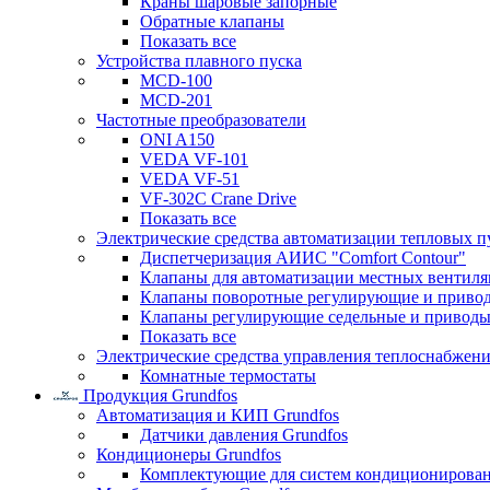
Краны шаровые запорные
Обратные клапаны
Показать все
Устройства плавного пуска
MCD-100
MCD-201
Частотные преобразователи
ONI A150
VEDA VF-101
VEDA VF-51
VF-302C Crane Drive
Показать все
Электрические средства автоматизации тепловых п
Диспетчеризация АИИС "Comfort Contour"
Клапаны для автоматизации местных вентил
Клапаны поворотные регулирующие и приво
Клапаны регулирующие седельные и приводы
Показать все
Электрические средства управления теплоснабжен
Комнатные термостаты
Продукция Grundfos
Автоматизация и КИП Grundfos
Датчики давления Grundfos
Кондиционеры Grundfos
Комплектующие для систем кондиционирова