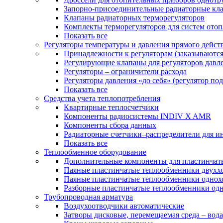
Запорно-присоединительные радиаторные кл
Клапаны радиаторных терморегуляторов
Комплекты терморегуляторов для систем ото
Показать все
Регуляторы температуры и давления прямого дейст
Принадлежности к регуляторам (заказываютс
Регулирующие клапаны для регуляторов давле
Регуляторы – ограничители расхода
Регуляторы давления «до себя» (регулятор по
Показать все
Средства учета теплопотребления
Квартирные теплосчетчики
Компоненты радиосистемы INDIV X AMR
Компоненты сбора данных
Радиаторные счетчики–распределители для и
Показать все
Теплообменное оборудование
Дополнительные компоненты для пластинчат
Паяные пластинчатые теплообменники двухх
Паяные пластинчатые теплообменники одно
Разборные пластинчатые теплообменники од
Трубопроводная арматура
Воздухоотводчики автоматические
Затворы дисковые, перемещаемая среда – вода