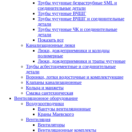
Трубы чугунные безраструбные SML и
соединительные детали
Трубы чугунные ВЧШГ
Трубы чугунные ВЧШГ и соединительные
детали
Трубы чугунные ЧК и соединительные
детали
Показать все
Канализационные люки
Люки, дождеприемники и колодцы
полимерные
Люки, дождеприемники и трапы чугунные
Трубы асбестоцементные и соединительные
детали
Воронки, лотки водосточные и комплектующие
Клапаны канализационные
Кольца и манжеты
Смазка сантехническая
Вентиляционное оборудование
Воздухоотводчики
Вантузы вентиляционные
Краны Маевского
Вентиляция
Вентиляторы
Вентиляционные комплекты