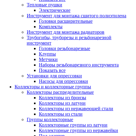
Тепловые пушки
Электрические
Инструмент для монтажа сшитого полиэтилена
Головки расширительные
Комплекты
Инструмент для монтажа радиаторов
Трубогибы, труборезы и резьбонарезной
инструмент
Головки резьбонарезные
Клуппы
Метчики
Наборы резьбонарезного инструмента
Показать все
Установки для опрессовки
Насосы для опрессовки
Коллекторы и коллекторные группы
Коллекторы распределительные
Коллекторы из бронзы
Коллекторы из латуни
Коллекторы из нержавеющей стали
Коллекторы из стали
Группы коллекторные
Коллекторные группы из латуни
Коллекторные группы из нержавейки
Под адаптер