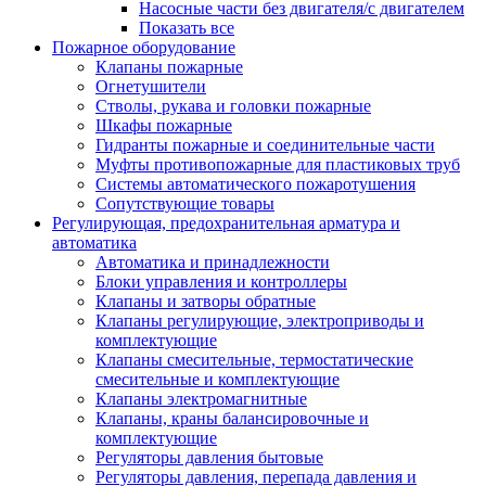
Насосные части без двигателя/с двигателем
Показать все
Пожарное оборудование
Клапаны пожарные
Огнетушители
Стволы, рукава и головки пожарные
Шкафы пожарные
Гидранты пожарные и соединительные части
Муфты противопожарные для пластиковых труб
Системы автоматического пожаротушения
Сопутствующие товары
Регулирующая, предохранительная арматура и
автоматика
Автоматика и принадлежности
Блоки управления и контроллеры
Клапаны и затворы обратные
Клапаны регулирующие, электроприводы и
комплектующие
Клапаны смесительные, термостатические
смесительные и комплектующие
Клапаны электромагнитные
Клапаны, краны балансировочные и
комплектующие
Регуляторы давления бытовые
Регуляторы давления, перепада давления и