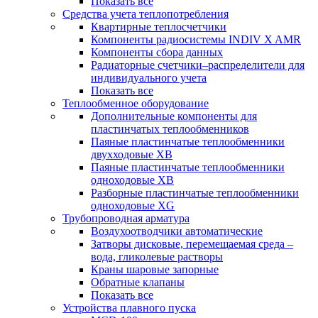
Показать все
Средства учета теплопотребления
Квартирные теплосчетчики
Компоненты радиосистемы INDIV X AMR
Компоненты сбора данных
Радиаторные счетчики–распределители для
индивидуального учета
Показать все
Теплообменное оборудование
Дополнительные компоненты для
пластинчатых теплообменников
Паяные пластинчатые теплообменники
двухходовые XB
Паяные пластинчатые теплообменники
одноходовые ХВ
Разборные пластинчатые теплообменники
одноходовые ХG
Трубопроводная арматура
Воздухоотводчики автоматические
Затворы дисковые, перемещаемая среда –
вода, гликолевые растворы
Краны шаровые запорные
Обратные клапаны
Показать все
Устройства плавного пуска