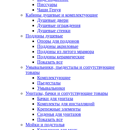
Писсуары
Чаши Генуя
Кабины душевые и комплектующие
Душевые двери
Душевые ограждения
Душевые стенки
Поддоны душевые
Опоры для поддонов
Поддоны акриловые
Поддоны из литого мрамора
Поддоны керамические
Показать все
Умывальники, пьедесталы и сопутствующие
товары
Комплектующие
Пьедесталы
Умывальники
Унитазы, бачки и сопутствующие товары
Бачки для унитаза
Комплекты для инсталляций
Крепежные элементы
Сиденья для унитазов
Показать все
Мойки и подстолья
Крепления для моек