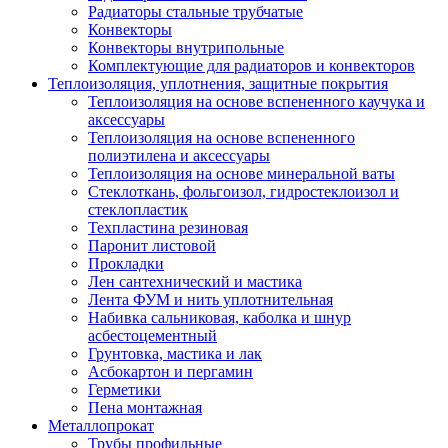
Радиаторы стальные трубчатые
Конвекторы
Конвекторы внутрипольные
Комплектующие для радиаторов и конвекторов
Теплоизоляция, уплотнения, защитные покрытия
Теплоизоляция на основе вспененного каучука и
аксессуары
Теплоизоляция на основе вспененного
полиэтилена и аксессуары
Теплоизоляция на основе минеральной ваты
Стеклоткань, фольгоизол, гидростеклоизол и
стеклопластик
Техпластина резиновая
Паронит листовой
Прокладки
Лен сантехнический и мастика
Лента ФУМ и нить уплотнительная
Набивка сальниковая, каболка и шнур
асбестоцементный
Грунтовка, мастика и лак
Асбокартон и пергамин
Герметики
Пена монтажная
Металлопрокат
Трубы профильные