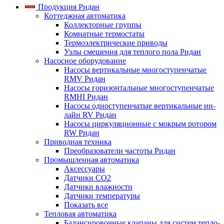
Продукция Ридан
Коттеджная автоматика
Коллекторные группы
Комнатные термостаты
Термоэлектрические приводы
Узлы смешения для теплого пола Ридан
Насосное оборудование
Насосы вертикальные многоступенчатые
RMV Ридан
Насосы горизонтальные многоступенчатые
RMHI Ридан
Насосы одноступенчатые вертикальные ин-
лайн RV Ридан
Насосы циркуляционные с мокрым ротором
RW Ридан
Приводная техника
Преобразователи частоты Ридан
Промышленная автоматика
Аксессуары
Датчики CO2
Датчики влажности
Датчики температуры
Показать все
Тепловая автоматика
Балансировочные клапаны для систем тепло-