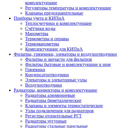
комплектующие
Регуляторы температуры и комплектующие
Клапаны предохранительные
Приборы учета и КИПиА
Теплосчетчики и комплектующие
Счётчики воды
Манометры
Термометры и оправы
Термоманометры
Комплектующие для КИПиА
Фильтры, грязевики, элеваторы и воздухоотводчики
Фильтры и запчасти для фильтров
Фильтры бытовые и комплектующие к ним
Грязевики
Конденсатоотводчики
Элеваторы и элеваторные узлы
Воздухоотводчики
Радиаторы, конвекторы и комплектующие
Радиаторы алюминиевые
Радиаторы биметаллические
Клапаны и элементы термостатические
Узлы подключения для радиаторов
Регистры отопительные РГТ
Радиаторы чугунные
Радиаторы стальные панельные