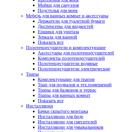
Мойки для санузлов
Подстолья для моек
Мебель для ванных комнат и аксессуары
Держатели для туалетной бумаги
Диспенсеры для жидкостей
Ершики для унитаза
Зеркала для ванной
Показать все
Полотенцесушители и комплектующие
Аксессуары для полотенцесушителей
Комплекты полотенцесушителей
Полотенцесушители водяные
Полотенцесушители электрические
Трапы
Комплектующие для трапов
Трап для подвалов и тех.помещений
Трапы для балконов и террас
Трапы для ванных комнат
Показать все
Инсталляции
Бачки скрытого монтажа
Инсталляции для биде
Инсталляции для смесителей
Инсталляции для умывальников