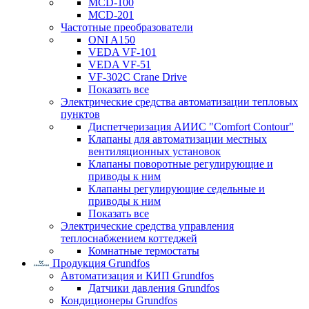
MCD-100
MCD-201
Частотные преобразователи
ONI A150
VEDA VF-101
VEDA VF-51
VF-302C Crane Drive
Показать все
Электрические средства автоматизации тепловых
пунктов
Диспетчеризация АИИС "Comfort Contour"
Клапаны для автоматизации местных
вентиляционных установок
Клапаны поворотные регулирующие и
приводы к ним
Клапаны регулирующие седельные и
приводы к ним
Показать все
Электрические средства управления
теплоснабжением коттеджей
Комнатные термостаты
Продукция Grundfos
Автоматизация и КИП Grundfos
Датчики давления Grundfos
Кондиционеры Grundfos