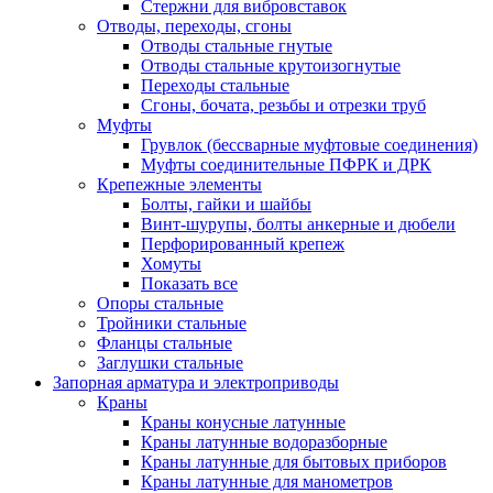
Стержни для вибровставок
Отводы, переходы, сгоны
Отводы стальные гнутые
Отводы стальные крутоизогнутые
Переходы стальные
Сгоны, бочата, резьбы и отрезки труб
Муфты
Грувлок (бессварные муфтовые соединения)
Муфты соединительные ПФРК и ДРК
Крепежные элементы
Болты, гайки и шайбы
Винт-шурупы, болты анкерные и дюбели
Перфорированный крепеж
Хомуты
Показать все
Опоры стальные
Тройники стальные
Фланцы стальные
Заглушки стальные
Запорная арматура и электроприводы
Краны
Краны конусные латунные
Краны латунные водоразборные
Краны латунные для бытовых приборов
Краны латунные для манометров