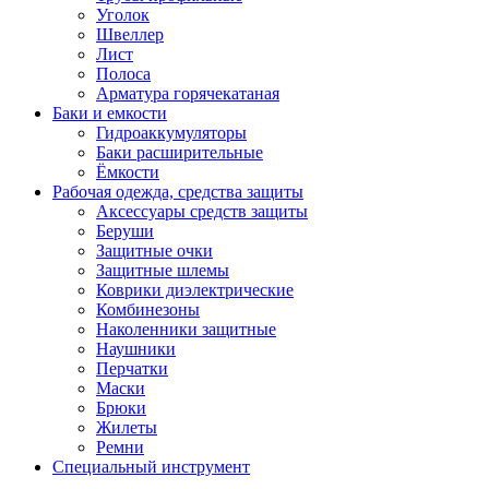
Уголок
Швеллер
Лист
Полоса
Арматура горячекатаная
Баки и емкости
Гидроаккумуляторы
Баки расширительные
Ёмкости
Рабочая одежда, средства защиты
Аксессуары средств защиты
Беруши
Защитные очки
Защитные шлемы
Коврики диэлектрические
Комбинезоны
Наколенники защитные
Наушники
Перчатки
Маски
Брюки
Жилеты
Ремни
Специальный инструмент