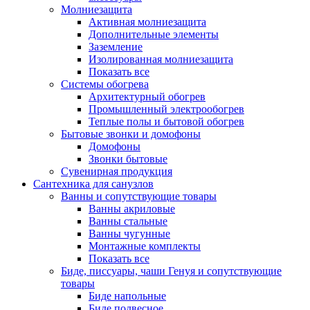
Молниезащита
Активная молниезащита
Дополнительные элементы
Заземление
Изолированная молниезащита
Показать все
Системы обогрева
Архитектурный обогрев
Промышленный электрообогрев
Теплые полы и бытовой обогрев
Бытовые звонки и домофоны
Домофоны
Звонки бытовые
Сувенирная продукция
Сантехника для санузлов
Ванны и сопутствующие товары
Ванны акриловые
Ванны стальные
Ванны чугунные
Монтажные комплекты
Показать все
Биде, писсуары, чаши Генуя и сопутствующие
товары
Биде напольные
Биде подвесное