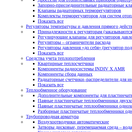
Запорно-присоединительные радиаторные кл
Клапаны радиаторных терморегуляторов
Комплекты терморегуляторов для систем ото
Показать все
Регуляторы температуры и давления прямого дейст
Принадлежности к регуляторам (заказываютс
Регулирующие клапаны для регуляторов давле
Регуляторы – ограничители расхода
Регуляторы давления «до себя» (регулятор по
Показать все
Средства учета теплопотребления
Квартирные теплосчетчики
Компоненты радиосистемы INDIV X AMR
Компоненты сбора данных
Радиаторные счетчики–распределители для и
Показать все
Теплообменное оборудование
Дополнительные компоненты для пластинчат
Паяные пластинчатые теплообменники двухх
Паяные пластинчатые теплообменники одно
Разборные пластинчатые теплообменники од
Трубопроводная арматура
Воздухоотводчики автоматические
Затворы дисковые, перемещаемая среда – вода