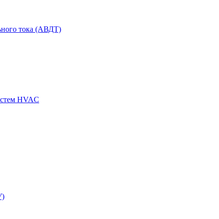
ного тока (АВДТ)
истем HVAC
У)