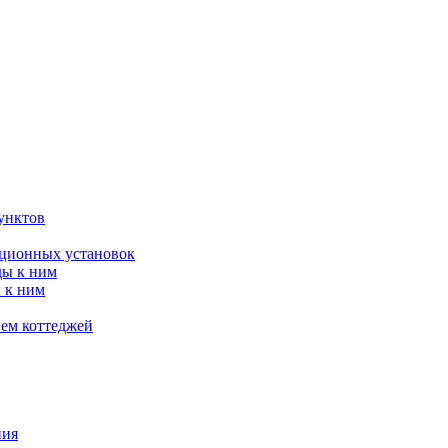
унктов
яционных установок
ды к ним
 к ним
ием коттеджей
ния