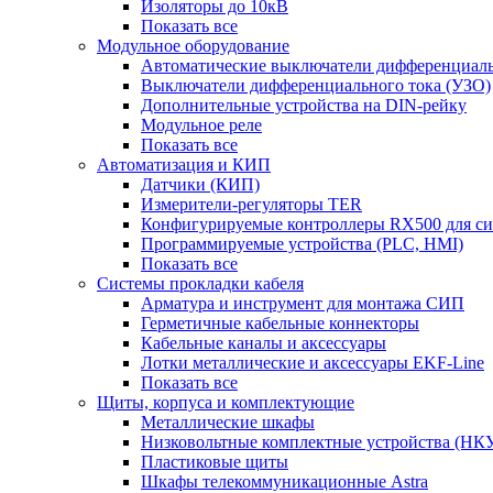
Изоляторы до 10кВ
Показать все
Модульное оборудование
Автоматические выключатели дифференциаль
Выключатели дифференциального тока (УЗО)
Дополнительные устройства на DIN-рейку
Модульное реле
Показать все
Автоматизация и КИП
Датчики (КИП)
Измерители-регуляторы TER
Конфигурируемые контроллеры RX500 для с
Программируемые устройства (PLC, HMI)
Показать все
Системы прокладки кабеля
Арматура и инструмент для монтажа СИП
Герметичные кабельные коннекторы
Кабельные каналы и аксессуары
Лотки металлические и аксессуары EKF-Line
Показать все
Щиты, корпуса и комплектующие
Металлические шкафы
Низковольтные комплектные устройства (НК
Пластиковые щиты
Шкафы телекоммуникационные Astra