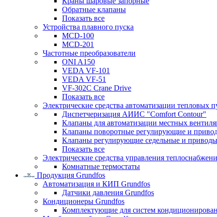
Краны шаровые запорные
Обратные клапаны
Показать все
Устройства плавного пуска
MCD-100
MCD-201
Частотные преобразователи
ONI A150
VEDA VF-101
VEDA VF-51
VF-302C Crane Drive
Показать все
Электрические средства автоматизации тепловых п
Диспетчеризация АИИС "Comfort Contour"
Клапаны для автоматизации местных вентил
Клапаны поворотные регулирующие и приво
Клапаны регулирующие седельные и приводы
Показать все
Электрические средства управления теплоснабжен
Комнатные термостаты
Продукция Grundfos
Автоматизация и КИП Grundfos
Датчики давления Grundfos
Кондиционеры Grundfos
Комплектующие для систем кондиционирова