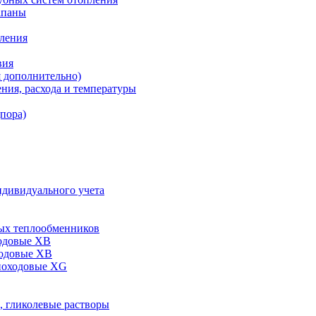
апаны
пления
вия
я дополнительно)
ния, расхода и температуры
дпора)
ндивидуального учета
ых теплообменников
одовые XB
ходовые ХВ
ноходовые ХG
, гликолевые растворы