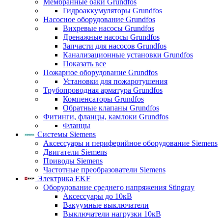
Мембранные баки Grundfos
Гидроаккумуляторы Grundfos
Насосное оборудование Grundfos
Вихревые насосы Grundfos
Дренажные насосы Grundfos
Запчасти для насосов Grundfos
Канализационные установки Grundfos
Показать все
Пожарное оборудование Grundfos
Установки для пожаротушения
Трубопроводная арматура Grundfos
Компенсаторы Grundfos
Обратные клапаны Grundfos
Фитинги, фланцы, камлоки Grundfos
Фланцы
Системы Siemens
Аксессуары и периферийное оборудование Siemens
Двигатели Siemens
Приводы Siemens
Частотные преобразователи Siemens
Электрика EKF
Оборудование среднего напряжения Stingray
Аксессуары до 10кВ
Вакуумные выключатели
Выключатели нагрузки 10кВ