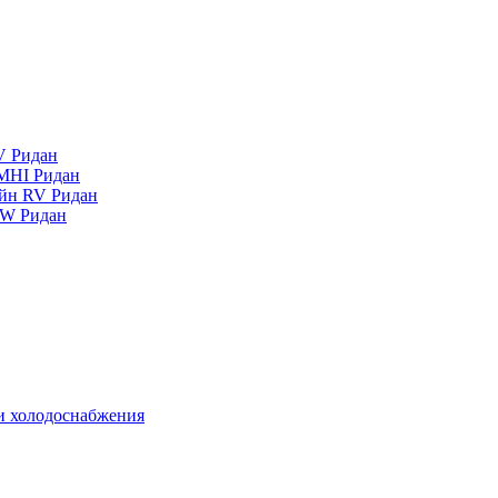
V Ридан
MHI Ридан
айн RV Ридан
RW Ридан
 и холодоснабжения