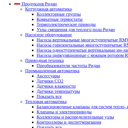
Продукция Ридан
Коттеджная автоматика
Коллекторные группы
Комнатные термостаты
Термоэлектрические приводы
Узлы смешения для теплого пола Ридан
Насосное оборудование
Насосы вертикальные многоступенчатые RM
Насосы горизонтальные многоступенчатые R
Насосы одноступенчатые вертикальные ин-л
Насосы циркуляционные с мокрым ротором 
Приводная техника
Преобразователи частоты Ридан
Промышленная автоматика
Аксессуары
Датчики CO2
Датчики влажности
Датчики температуры
Показать все
Тепловая автоматика
Балансировочные клапаны для систем тепло-
Клапаны и электроприводы
Коллекторы и распределительные узлы
Контроллеры и диспетчеризация
Показать все