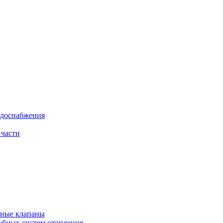
одоснабжения
 части
рные клапаны
убных систем отопления