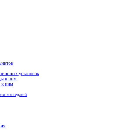
унктов
яционных установок
ды к ним
 к ним
ием коттеджей
ния