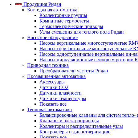
Продукция Ридан
Коттеджная автоматика
Коллекторные группы
Комнатные термостаты
Термоэлектрические приводы
Узлы смешения для теплого пола Ридан
Насосное оборудование
Насосы вертикальные многоступенчатые RM
Насосы горизонтальные многоступенчатые R
Насосы одноступенчатые вертикальные ин-л
Насосы циркуляционные с мокрым ротором 
Приводная техника
Преобразователи частоты Ридан
Промышленная автоматика
Аксессуары
Датчики CO2
Датчики влажности
Датчики температуры
Показать все
Тепловая автоматика
Балансировочные клапаны для систем тепло-
Клапаны и электроприводы
Коллекторы и распределительные узлы
Контроллеры и диспетчеризация
Показать все