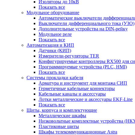
Изоляторы до 10кВ
Показать все
Модульное оборудование
Автоматические выключатели дифференциаль
Выключатели дифференциального тока (УЗО)
Дополнительные устройства на DIN-рейку
Модульное реле
Показать все
Автоматизация и КИП
Датчики (КИП)
Измерители-регуляторы TER
Конфигурируемые контроллеры RX500 для с
Программируемые устройства (PLC, HMI)
Показать все
Системы прокладки кабеля
Арматура и инструмент для монтажа СИП
Герметичные кабельные коннекторы
Кабельные каналы и аксессуары
Лотки металлические и аксессуары EKF-Line
Показать все
Щиты, корпуса и комплектующие
Металлические шкафы
Низковольтные комплектные устройства (НК
Пластиковые щиты
Шкафы телекоммуникационные Astra