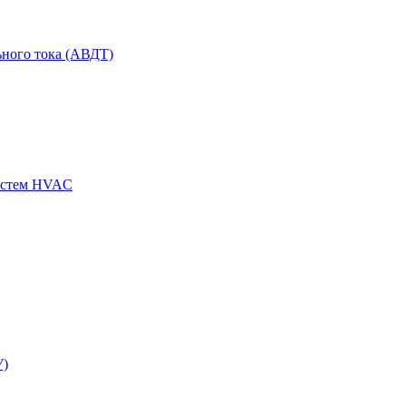
ного тока (АВДТ)
истем HVAC
У)