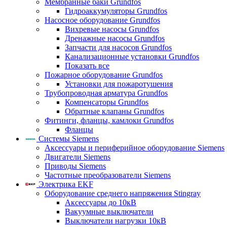
Мембранные баки Grundfos
Гидроаккумуляторы Grundfos
Насосное оборудование Grundfos
Вихревые насосы Grundfos
Дренажные насосы Grundfos
Запчасти для насосов Grundfos
Канализационные установки Grundfos
Показать все
Пожарное оборудование Grundfos
Установки для пожаротушения
Трубопроводная арматура Grundfos
Компенсаторы Grundfos
Обратные клапаны Grundfos
Фитинги, фланцы, камлоки Grundfos
Фланцы
Системы Siemens
Аксессуары и периферийное оборудование Siemens
Двигатели Siemens
Приводы Siemens
Частотные преобразователи Siemens
Электрика EKF
Оборудование среднего напряжения Stingray
Аксессуары до 10кВ
Вакуумные выключатели
Выключатели нагрузки 10кВ