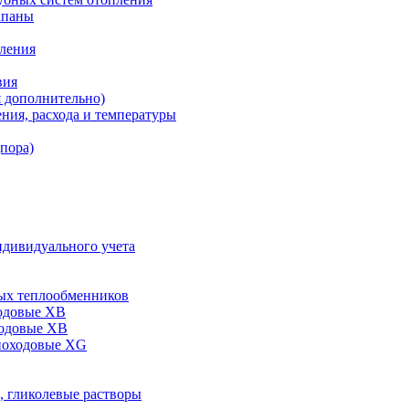
апаны
пления
вия
я дополнительно)
ния, расхода и температуры
дпора)
ндивидуального учета
ых теплообменников
одовые XB
ходовые ХВ
ноходовые ХG
, гликолевые растворы