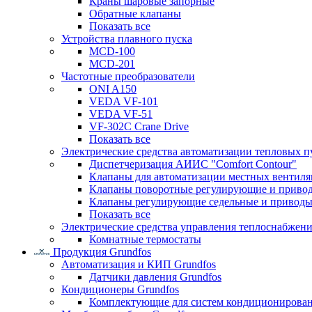
Краны шаровые запорные
Обратные клапаны
Показать все
Устройства плавного пуска
MCD-100
MCD-201
Частотные преобразователи
ONI A150
VEDA VF-101
VEDA VF-51
VF-302C Crane Drive
Показать все
Электрические средства автоматизации тепловых п
Диспетчеризация АИИС "Comfort Contour"
Клапаны для автоматизации местных вентил
Клапаны поворотные регулирующие и приво
Клапаны регулирующие седельные и приводы
Показать все
Электрические средства управления теплоснабжен
Комнатные термостаты
Продукция Grundfos
Автоматизация и КИП Grundfos
Датчики давления Grundfos
Кондиционеры Grundfos
Комплектующие для систем кондиционирова