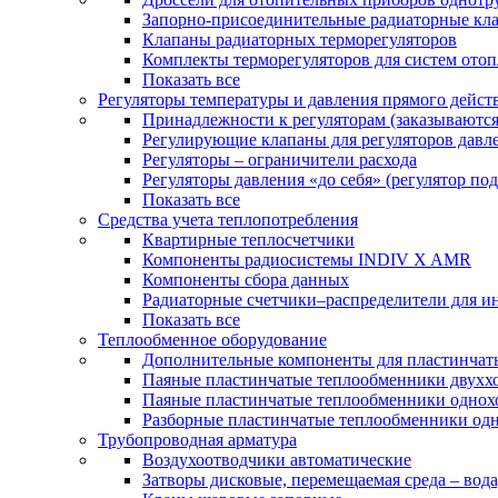
Запорно-присоединительные радиаторные кл
Клапаны радиаторных терморегуляторов
Комплекты терморегуляторов для систем ото
Показать все
Регуляторы температуры и давления прямого дейст
Принадлежности к регуляторам (заказываютс
Регулирующие клапаны для регуляторов давле
Регуляторы – ограничители расхода
Регуляторы давления «до себя» (регулятор по
Показать все
Средства учета теплопотребления
Квартирные теплосчетчики
Компоненты радиосистемы INDIV X AMR
Компоненты сбора данных
Радиаторные счетчики–распределители для и
Показать все
Теплообменное оборудование
Дополнительные компоненты для пластинчат
Паяные пластинчатые теплообменники двухх
Паяные пластинчатые теплообменники одно
Разборные пластинчатые теплообменники од
Трубопроводная арматура
Воздухоотводчики автоматические
Затворы дисковые, перемещаемая среда – вода