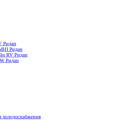
V Ридан
MHI Ридан
айн RV Ридан
RW Ридан
 и холодоснабжения