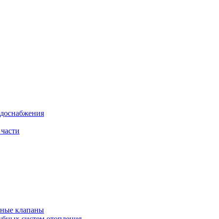
одоснабжения
 части
рные клапаны
убных систем отопления