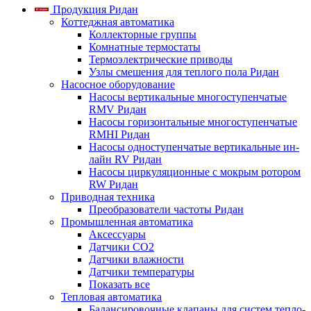
Продукция Ридан
Коттеджная автоматика
Коллекторные группы
Комнатные термостаты
Термоэлектрические приводы
Узлы смешения для теплого пола Ридан
Насосное оборудование
Насосы вертикальные многоступенчатые
RMV Ридан
Насосы горизонтальные многоступенчатые
RMHI Ридан
Насосы одноступенчатые вертикальные ин-
лайн RV Ридан
Насосы циркуляционные с мокрым ротором
RW Ридан
Приводная техника
Преобразователи частоты Ридан
Промышленная автоматика
Аксессуары
Датчики CO2
Датчики влажности
Датчики температуры
Показать все
Тепловая автоматика
Балансировочные клапаны для систем тепло-