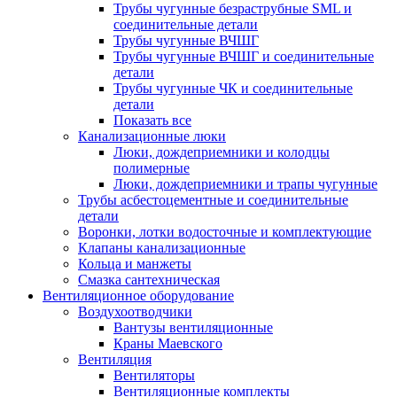
Трубы чугунные безраструбные SML и
соединительные детали
Трубы чугунные ВЧШГ
Трубы чугунные ВЧШГ и соединительные
детали
Трубы чугунные ЧК и соединительные
детали
Показать все
Канализационные люки
Люки, дождеприемники и колодцы
полимерные
Люки, дождеприемники и трапы чугунные
Трубы асбестоцементные и соединительные
детали
Воронки, лотки водосточные и комплектующие
Клапаны канализационные
Кольца и манжеты
Смазка сантехническая
Вентиляционное оборудование
Воздухоотводчики
Вантузы вентиляционные
Краны Маевского
Вентиляция
Вентиляторы
Вентиляционные комплекты