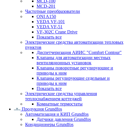
MCD-100
MCD-201
Частотные преобразователи
ONI A150
VEDA VF-101
VEDA VF-51
VF-302C Crane Drive
Показать все
Электрические средства автоматизации тепловых
пунктов
Диспетчеризация АИИС "Comfort Contour"
Клапаны для автоматизации местных
вентиляционных установок
Клапаны поворотные регулирующие и
приводы к ним
Клапаны регулирующие седельные и
приводы к ним
Показать все
Электрические средства управления
теплоснабжением коттеджей
Комнатные термостаты
Продукция Grundfos
Автоматизация и КИП Grundfos
Датчики давления Grundfos
Кондиционеры Grundfos