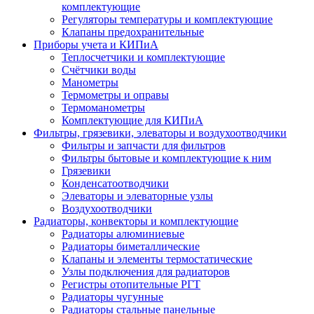
комплектующие
Регуляторы температуры и комплектующие
Клапаны предохранительные
Приборы учета и КИПиА
Теплосчетчики и комплектующие
Счётчики воды
Манометры
Термометры и оправы
Термоманометры
Комплектующие для КИПиА
Фильтры, грязевики, элеваторы и воздухоотводчики
Фильтры и запчасти для фильтров
Фильтры бытовые и комплектующие к ним
Грязевики
Конденсатоотводчики
Элеваторы и элеваторные узлы
Воздухоотводчики
Радиаторы, конвекторы и комплектующие
Радиаторы алюминиевые
Радиаторы биметаллические
Клапаны и элементы термостатические
Узлы подключения для радиаторов
Регистры отопительные РГТ
Радиаторы чугунные
Радиаторы стальные панельные