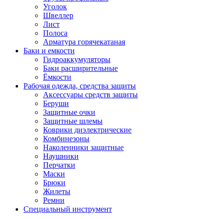
Уголок
Швеллер
Лист
Полоса
Арматура горячекатаная
Баки и емкости
Гидроаккумуляторы
Баки расширительные
Ёмкости
Рабочая одежда, средства защиты
Аксессуары средств защиты
Беруши
Защитные очки
Защитные шлемы
Коврики диэлектрические
Комбинезоны
Наколенники защитные
Наушники
Перчатки
Маски
Брюки
Жилеты
Ремни
Специальный инструмент