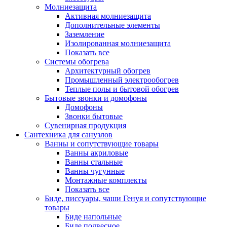
Молниезащита
Активная молниезащита
Дополнительные элементы
Заземление
Изолированная молниезащита
Показать все
Системы обогрева
Архитектурный обогрев
Промышленный электрообогрев
Теплые полы и бытовой обогрев
Бытовые звонки и домофоны
Домофоны
Звонки бытовые
Сувенирная продукция
Сантехника для санузлов
Ванны и сопутствующие товары
Ванны акриловые
Ванны стальные
Ванны чугунные
Монтажные комплекты
Показать все
Биде, писсуары, чаши Генуя и сопутствующие
товары
Биде напольные
Биде подвесное