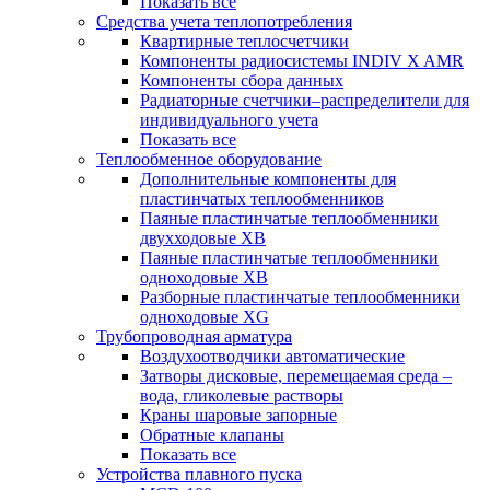
Показать все
Средства учета теплопотребления
Квартирные теплосчетчики
Компоненты радиосистемы INDIV X AMR
Компоненты сбора данных
Радиаторные счетчики–распределители для
индивидуального учета
Показать все
Теплообменное оборудование
Дополнительные компоненты для
пластинчатых теплообменников
Паяные пластинчатые теплообменники
двухходовые XB
Паяные пластинчатые теплообменники
одноходовые ХВ
Разборные пластинчатые теплообменники
одноходовые ХG
Трубопроводная арматура
Воздухоотводчики автоматические
Затворы дисковые, перемещаемая среда –
вода, гликолевые растворы
Краны шаровые запорные
Обратные клапаны
Показать все
Устройства плавного пуска