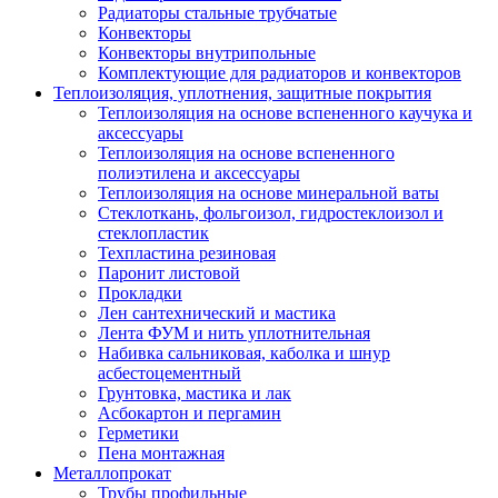
Радиаторы стальные трубчатые
Конвекторы
Конвекторы внутрипольные
Комплектующие для радиаторов и конвекторов
Теплоизоляция, уплотнения, защитные покрытия
Теплоизоляция на основе вспененного каучука и
аксессуары
Теплоизоляция на основе вспененного
полиэтилена и аксессуары
Теплоизоляция на основе минеральной ваты
Стеклоткань, фольгоизол, гидростеклоизол и
стеклопластик
Техпластина резиновая
Паронит листовой
Прокладки
Лен сантехнический и мастика
Лента ФУМ и нить уплотнительная
Набивка сальниковая, каболка и шнур
асбестоцементный
Грунтовка, мастика и лак
Асбокартон и пергамин
Герметики
Пена монтажная
Металлопрокат
Трубы профильные