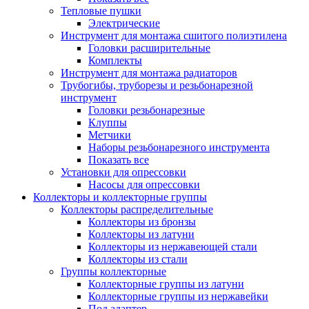
Тепловые пушки
Электрические
Инструмент для монтажа сшитого полиэтилена
Головки расширительные
Комплекты
Инструмент для монтажа радиаторов
Трубогибы, труборезы и резьбонарезной
инструмент
Головки резьбонарезные
Клуппы
Метчики
Наборы резьбонарезного инструмента
Показать все
Установки для опрессовки
Насосы для опрессовки
Коллекторы и коллекторные группы
Коллекторы распределительные
Коллекторы из бронзы
Коллекторы из латуни
Коллекторы из нержавеющей стали
Коллекторы из стали
Группы коллекторные
Коллекторные группы из латуни
Коллекторные группы из нержавейки
Под адаптер