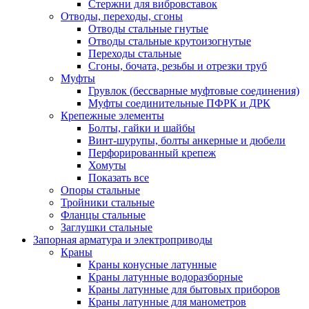
Стержни для вибровставок
Отводы, переходы, сгоны
Отводы стальные гнутые
Отводы стальные крутоизогнутые
Переходы стальные
Сгоны, бочата, резьбы и отрезки труб
Муфты
Грувлок (бессварные муфтовые соединения)
Муфты соединительные ПФРК и ДРК
Крепежные элементы
Болты, гайки и шайбы
Винт-шурупы, болты анкерные и дюбели
Перфорированный крепеж
Хомуты
Показать все
Опоры стальные
Тройники стальные
Фланцы стальные
Заглушки стальные
Запорная арматура и электроприводы
Краны
Краны конусные латунные
Краны латунные водоразборные
Краны латунные для бытовых приборов
Краны латунные для манометров