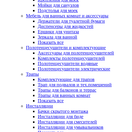
Мойки для санузлов
Подстолья для моек
Мебель для ванных комнат и аксессуары
Держатели для туалетной бумаги
Диспенсеры для жидкостей
Ершики для унитаза
Зеркала для ванной
Показать все
Полотенцесушители и комплектующие
Аксессуары для полотенцесушителей
Комплекты полотенцесушителей
Полотенцесушители водяные
Полотенцесушители электрические
Трапы
Комплектующие для трапов
Трап для подвалов и тех.помещений
Трапы для балконов и террас
Трапы для ванных комнат
Показать все
Инсталляции
Бачки скрытого монтажа
Инсталляции для биде
Инсталляции для смесителей
Инсталляции для умывальников