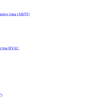
ного тока (АВДТ)
истем HVAC
У)