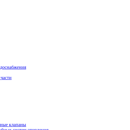
одоснабжения
 части
рные клапаны
убных систем отопления