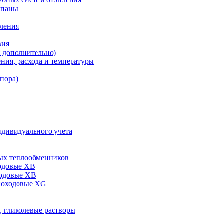
апаны
пления
вия
я дополнительно)
ния, расхода и температуры
дпора)
ндивидуального учета
ых теплообменников
одовые XB
ходовые ХВ
ноходовые ХG
, гликолевые растворы