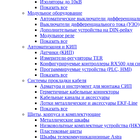
Изоляторы до 10кВ
Показать все
Модульное оборудование
Автоматические выключатели дифференциаль
Выключатели дифференциального тока (УЗО)
Дополнительные устройства на DIN-рейку
Модульное реле
Показать все
Автоматизация и КИП
Датчики (КИП)
Измерители-регуляторы TER
Конфигурируемые контроллеры RX500 для с
Программируемые устройства (PLC, HMI)
Показать все
Системы прокладки кабеля
Арматура и инструмент для монтажа СИП
Герметичные кабельные коннекторы
Кабельные каналы и аксессуары
Лотки металлические и аксессуары EKF-Line
Показать все
Щиты, корпуса и комплектующие
Металлические шкафы
Низковольтные комплектные устройства (НК
Пластиковые щиты
Шкафы телекоммуникационные Astra