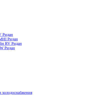
V Ридан
MHI Ридан
айн RV Ридан
RW Ридан
 и холодоснабжения