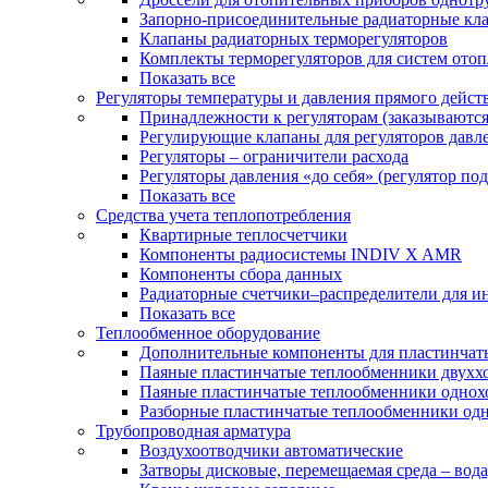
Запорно-присоединительные радиаторные кл
Клапаны радиаторных терморегуляторов
Комплекты терморегуляторов для систем ото
Показать все
Регуляторы температуры и давления прямого дейст
Принадлежности к регуляторам (заказываютс
Регулирующие клапаны для регуляторов давле
Регуляторы – ограничители расхода
Регуляторы давления «до себя» (регулятор по
Показать все
Средства учета теплопотребления
Квартирные теплосчетчики
Компоненты радиосистемы INDIV X AMR
Компоненты сбора данных
Радиаторные счетчики–распределители для и
Показать все
Теплообменное оборудование
Дополнительные компоненты для пластинчат
Паяные пластинчатые теплообменники двухх
Паяные пластинчатые теплообменники одно
Разборные пластинчатые теплообменники од
Трубопроводная арматура
Воздухоотводчики автоматические
Затворы дисковые, перемещаемая среда – вода