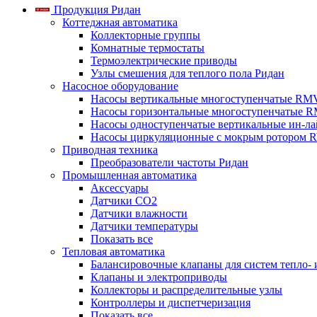
Продукция Ридан
Коттеджная автоматика
Коллекторные группы
Комнатные термостаты
Термоэлектрические приводы
Узлы смешения для теплого пола Ридан
Насосное оборудование
Насосы вертикальные многоступенчатые RM
Насосы горизонтальные многоступенчатые R
Насосы одноступенчатые вертикальные ин-л
Насосы циркуляционные с мокрым ротором 
Приводная техника
Преобразователи частоты Ридан
Промышленная автоматика
Аксессуары
Датчики CO2
Датчики влажности
Датчики температуры
Показать все
Тепловая автоматика
Балансировочные клапаны для систем тепло-
Клапаны и электроприводы
Коллекторы и распределительные узлы
Контроллеры и диспетчеризация
Показать все