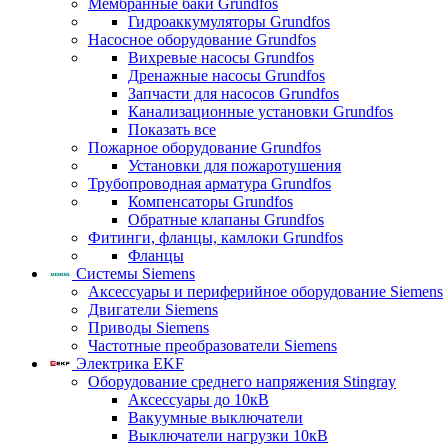
Мембранные баки Grundfos
Гидроаккумуляторы Grundfos
Насосное оборудование Grundfos
Вихревые насосы Grundfos
Дренажные насосы Grundfos
Запчасти для насосов Grundfos
Канализационные установки Grundfos
Показать все
Пожарное оборудование Grundfos
Установки для пожаротушения
Трубопроводная арматура Grundfos
Компенсаторы Grundfos
Обратные клапаны Grundfos
Фитинги, фланцы, камлоки Grundfos
Фланцы
Системы Siemens
Аксессуары и периферийное оборудование Siemens
Двигатели Siemens
Приводы Siemens
Частотные преобразователи Siemens
Электрика EKF
Оборудование среднего напряжения Stingray
Аксессуары до 10кВ
Вакуумные выключатели
Выключатели нагрузки 10кВ