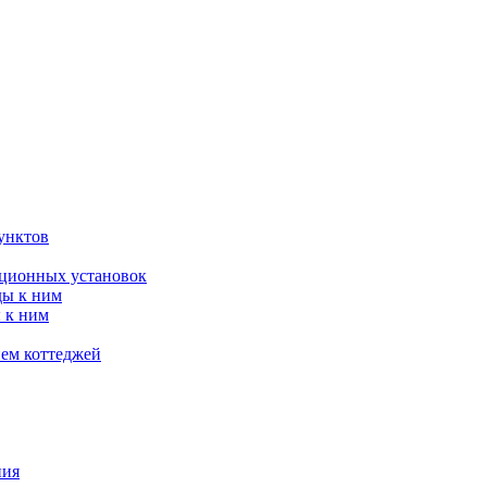
унктов
яционных установок
ды к ним
 к ним
ием коттеджей
ния