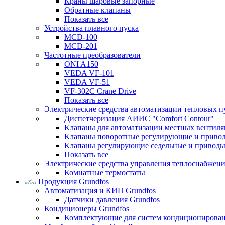
Краны шаровые запорные
Обратные клапаны
Показать все
Устройства плавного пуска
MCD-100
MCD-201
Частотные преобразователи
ONI A150
VEDA VF-101
VEDA VF-51
VF-302C Crane Drive
Показать все
Электрические средства автоматизации тепловых п
Диспетчеризация АИИС "Comfort Contour"
Клапаны для автоматизации местных вентил
Клапаны поворотные регулирующие и приво
Клапаны регулирующие седельные и приводы
Показать все
Электрические средства управления теплоснабжен
Комнатные термостаты
Продукция Grundfos
Автоматизация и КИП Grundfos
Датчики давления Grundfos
Кондиционеры Grundfos
Комплектующие для систем кондиционирова