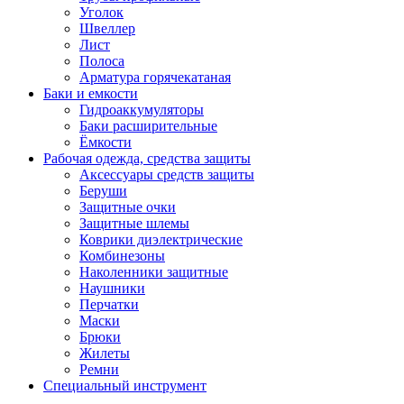
Уголок
Швеллер
Лист
Полоса
Арматура горячекатаная
Баки и емкости
Гидроаккумуляторы
Баки расширительные
Ёмкости
Рабочая одежда, средства защиты
Аксессуары средств защиты
Беруши
Защитные очки
Защитные шлемы
Коврики диэлектрические
Комбинезоны
Наколенники защитные
Наушники
Перчатки
Маски
Брюки
Жилеты
Ремни
Специальный инструмент