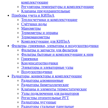
комплектующие
Регуляторы температуры и комплектующие
Клапаны предохранительные
Приборы учета и КИПиА
Теплосчетчики и комплектующие
Счётчики воды
Манометры
Термометры и оправы
Термоманометры
Комплектующие для КИПиА
Фильтры, грязевики, элеваторы и воздухоотводчики
Фильтры и запчасти для фильтров
Фильтры бытовые и комплектующие к ним
Грязевики
Конденсатоотводчики
Элеваторы и элеваторные узлы
Воздухоотводчики
Радиаторы, конвекторы и комплектующие
Радиаторы алюминиевые
Радиаторы биметаллические
Клапаны и элементы термостатические
Узлы подключения для радиаторов
Регистры отопительные РГТ
Радиаторы чугунные
Радиаторы стальные панельные