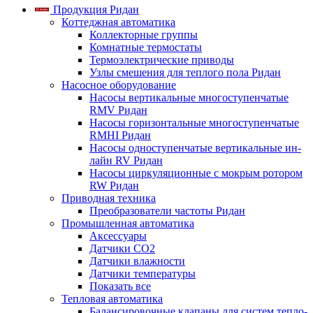
Продукция Ридан
Коттеджная автоматика
Коллекторные группы
Комнатные термостаты
Термоэлектрические приводы
Узлы смешения для теплого пола Ридан
Насосное оборудование
Насосы вертикальные многоступенчатые
RMV Ридан
Насосы горизонтальные многоступенчатые
RMHI Ридан
Насосы одноступенчатые вертикальные ин-
лайн RV Ридан
Насосы циркуляционные с мокрым ротором
RW Ридан
Приводная техника
Преобразователи частоты Ридан
Промышленная автоматика
Аксессуары
Датчики CO2
Датчики влажности
Датчики температуры
Показать все
Тепловая автоматика
Балансировочные клапаны для систем тепло-