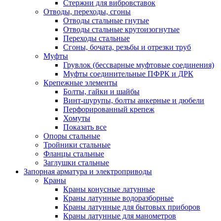
Стержни для вибровставок
Отводы, переходы, сгоны
Отводы стальные гнутые
Отводы стальные крутоизогнутые
Переходы стальные
Сгоны, бочата, резьбы и отрезки труб
Муфты
Грувлок (бессварные муфтовые соединения)
Муфты соединительные ПФРК и ДРК
Крепежные элементы
Болты, гайки и шайбы
Винт-шурупы, болты анкерные и дюбели
Перфорированный крепеж
Хомуты
Показать все
Опоры стальные
Тройники стальные
Фланцы стальные
Заглушки стальные
Запорная арматура и электроприводы
Краны
Краны конусные латунные
Краны латунные водоразборные
Краны латунные для бытовых приборов
Краны латунные для манометров