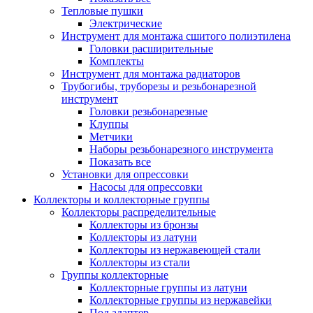
Тепловые пушки
Электрические
Инструмент для монтажа сшитого полиэтилена
Головки расширительные
Комплекты
Инструмент для монтажа радиаторов
Трубогибы, труборезы и резьбонарезной
инструмент
Головки резьбонарезные
Клуппы
Метчики
Наборы резьбонарезного инструмента
Показать все
Установки для опрессовки
Насосы для опрессовки
Коллекторы и коллекторные группы
Коллекторы распределительные
Коллекторы из бронзы
Коллекторы из латуни
Коллекторы из нержавеющей стали
Коллекторы из стали
Группы коллекторные
Коллекторные группы из латуни
Коллекторные группы из нержавейки
Под адаптер