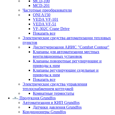
MCD-100
MCD-201
Частотные преобразователи
ONI A150
VEDA VF-101
VEDA VF-51
VF-302C Crane Drive
Показать все
Электрические средства автоматизации тепловых
пунктов
Диспетчеризация АИИС "Comfort Contour"
Клапаны для автоматизации местных
вентиляционных установок
Клапаны поворотные регулирующие и
приводы к ним
Клапаны регулирующие седельные и
приводы к ним
Показать все
Электрические средства управления
теплоснабжением коттеджей
Комнатные термостаты
Продукция Grundfos
Автоматизация и КИП Grundfos
Датчики давления Grundfos
Кондиционеры Grundfos