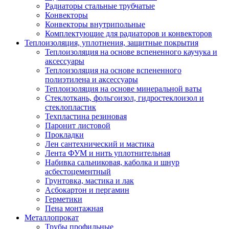
Радиаторы стальные трубчатые
Конвекторы
Конвекторы внутрипольные
Комплектующие для радиаторов и конвекторов
Теплоизоляция, уплотнения, защитные покрытия
Теплоизоляция на основе вспененного каучука и
аксессуары
Теплоизоляция на основе вспененного
полиэтилена и аксессуары
Теплоизоляция на основе минеральной ваты
Стеклоткань, фольгоизол, гидростеклоизол и
стеклопластик
Техпластина резиновая
Паронит листовой
Прокладки
Лен сантехнический и мастика
Лента ФУМ и нить уплотнительная
Набивка сальниковая, каболка и шнур
асбестоцементный
Грунтовка, мастика и лак
Асбокартон и пергамин
Герметики
Пена монтажная
Металлопрокат
Трубы профильные