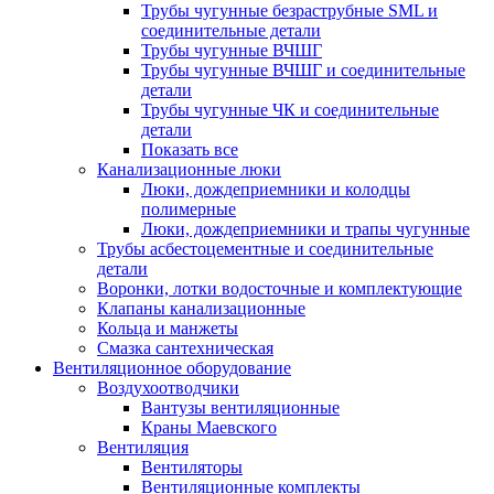
Трубы чугунные безраструбные SML и
соединительные детали
Трубы чугунные ВЧШГ
Трубы чугунные ВЧШГ и соединительные
детали
Трубы чугунные ЧК и соединительные
детали
Показать все
Канализационные люки
Люки, дождеприемники и колодцы
полимерные
Люки, дождеприемники и трапы чугунные
Трубы асбестоцементные и соединительные
детали
Воронки, лотки водосточные и комплектующие
Клапаны канализационные
Кольца и манжеты
Смазка сантехническая
Вентиляционное оборудование
Воздухоотводчики
Вантузы вентиляционные
Краны Маевского
Вентиляция
Вентиляторы
Вентиляционные комплекты