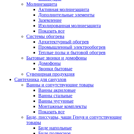
Молниезащита
Активная молниезащита
Дополнительные элементы
Заземление
Изолированная молниезащита
Показать все
Системы обогрева
Архитектурный обогрев
Промышленный электрообогрев
Теплые полы и бытовой обогрев
Бытовые звонки и домофоны
Домофоны
Звонки бытовые
Сувенирная продукция
Сантехника для санузлов
Ванны и сопутствующие товары
Ванны акриловые
Ванны стальные
Ванны чугунные
Монтажные комплекты
Показать все
Биде, писсуары, чаши Генуя и сопутствующие
товары
Биде напольные
Биде подвесное