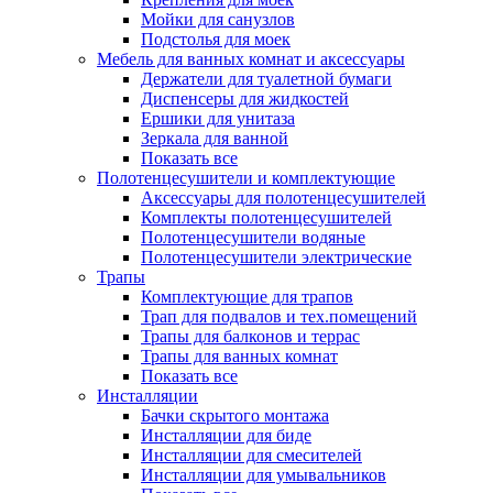
Мойки для санузлов
Подстолья для моек
Мебель для ванных комнат и аксессуары
Держатели для туалетной бумаги
Диспенсеры для жидкостей
Ершики для унитаза
Зеркала для ванной
Показать все
Полотенцесушители и комплектующие
Аксессуары для полотенцесушителей
Комплекты полотенцесушителей
Полотенцесушители водяные
Полотенцесушители электрические
Трапы
Комплектующие для трапов
Трап для подвалов и тех.помещений
Трапы для балконов и террас
Трапы для ванных комнат
Показать все
Инсталляции
Бачки скрытого монтажа
Инсталляции для биде
Инсталляции для смесителей
Инсталляции для умывальников