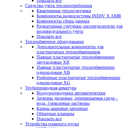
Показать все
Средства учета теплопотребления
Квартирные теплосчетчики
Компоненты радиосистемы INDIV X AMR
Компоненты сбора данных
Радиаторные счетчики–распределители для
индивидуального учета
Показать все
Теплообменное оборудование
Дополнительные компоненты для
пластинчатых теплообменников
Паяные пластинчатые теплообменники
двухходовые XB
Паяные пластинчатые теплообменники
одноходовые ХВ
Разборные пластинчатые теплообменники
одноходовые ХG
Трубопроводная арматура
Воздухоотводчики автоматические
Затворы дисковые, перемещаемая среда –
вода, гликолевые растворы
Краны шаровые запорные
Обратные клапаны
Показать все
Устройства плавного пуска