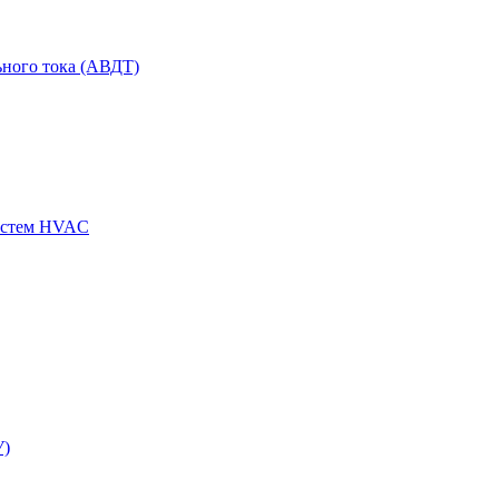
ного тока (АВДТ)
истем HVAC
У)