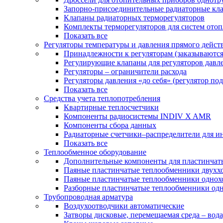
Запорно-присоединительные радиаторные кл
Клапаны радиаторных терморегуляторов
Комплекты терморегуляторов для систем ото
Показать все
Регуляторы температуры и давления прямого дейст
Принадлежности к регуляторам (заказываютс
Регулирующие клапаны для регуляторов давле
Регуляторы – ограничители расхода
Регуляторы давления «до себя» (регулятор по
Показать все
Средства учета теплопотребления
Квартирные теплосчетчики
Компоненты радиосистемы INDIV X AMR
Компоненты сбора данных
Радиаторные счетчики–распределители для и
Показать все
Теплообменное оборудование
Дополнительные компоненты для пластинчат
Паяные пластинчатые теплообменники двухх
Паяные пластинчатые теплообменники одно
Разборные пластинчатые теплообменники од
Трубопроводная арматура
Воздухоотводчики автоматические
Затворы дисковые, перемещаемая среда – вода