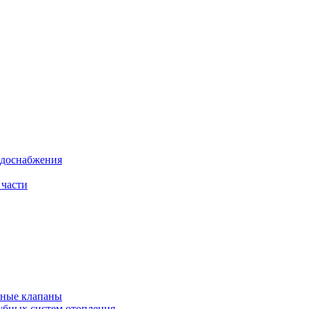
одоснабжения
 части
рные клапаны
убных систем отопления