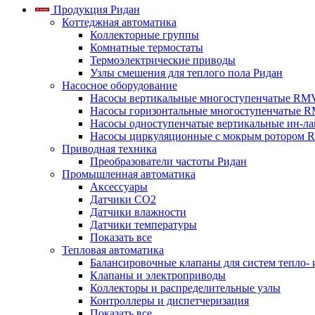
Продукция Ридан
Коттеджная автоматика
Коллекторные группы
Комнатные термостаты
Термоэлектрические приводы
Узлы смешения для теплого пола Ридан
Насосное оборудование
Насосы вертикальные многоступенчатые RM
Насосы горизонтальные многоступенчатые R
Насосы одноступенчатые вертикальные ин-л
Насосы циркуляционные с мокрым ротором 
Приводная техника
Преобразователи частоты Ридан
Промышленная автоматика
Аксессуары
Датчики CO2
Датчики влажности
Датчики температуры
Показать все
Тепловая автоматика
Балансировочные клапаны для систем тепло-
Клапаны и электроприводы
Коллекторы и распределительные узлы
Контроллеры и диспетчеризация
Показать все