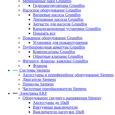
Мембранные баки Grundfos
Гидроаккумуляторы Grundfos
Насосное оборудование Grundfos
Вихревые насосы Grundfos
Дренажные насосы Grundfos
Запчасти для насосов Grundfos
Канализационные установки Grundfos
Показать все
Пожарное оборудование Grundfos
Установки для пожаротушения
Трубопроводная арматура Grundfos
Компенсаторы Grundfos
Обратные клапаны Grundfos
Фитинги, фланцы, камлоки Grundfos
Фланцы
Системы Siemens
Аксессуары и периферийное оборудование Siemens
Двигатели Siemens
Приводы Siemens
Частотные преобразователи Siemens
Электрика EKF
Оборудование среднего напряжения Stingray
Аксессуары до 10кВ
Вакуумные выключатели
Выключатели нагрузки 10кВ