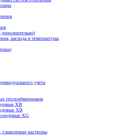
апаны
пления
вия
я дополнительно)
ния, расхода и температуры
дпора)
ндивидуального учета
ых теплообменников
одовые XB
ходовые ХВ
ноходовые ХG
, гликолевые растворы