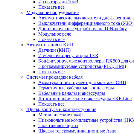
Изоляторы до 10кВ
Показать все
Модульное оборудование
Автоматические выключатели дифференциаль
Выключатели дифференциального тока (УЗО)
Дополнительные устройства на DIN-рейку
Модульное реле
Показать все
Автоматизация и КИП
Датчики (КИП)
Измерители-регуляторы TER
Конфигурируемые контроллеры RX500 для с
Программируемые устройства (PLC, HMI)
Показать все
Системы прокладки кабеля
Арматура и инструмент для монтажа СИП
Герметичные кабельные коннекторы
Кабельные каналы и аксессуары
Лотки металлические и аксессуары EKF-Line
Показать все
Щиты, корпуса и комплектующие
Металлические шкафы
Низковольтные комплектные устройства (НК
Пластиковые щиты
Шкафы телекоммуникационные Astra