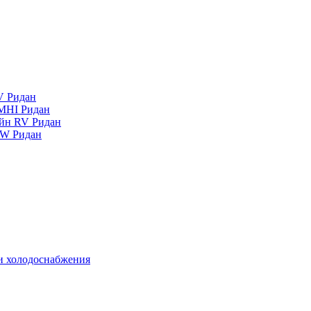
V Ридан
MHI Ридан
айн RV Ридан
RW Ридан
 и холодоснабжения