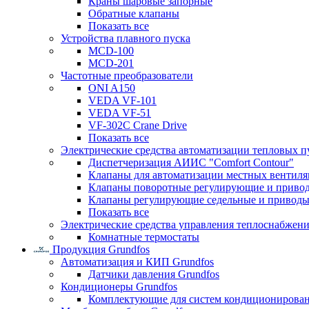
Краны шаровые запорные
Обратные клапаны
Показать все
Устройства плавного пуска
MCD-100
MCD-201
Частотные преобразователи
ONI A150
VEDA VF-101
VEDA VF-51
VF-302C Crane Drive
Показать все
Электрические средства автоматизации тепловых п
Диспетчеризация АИИС "Comfort Contour"
Клапаны для автоматизации местных вентил
Клапаны поворотные регулирующие и приво
Клапаны регулирующие седельные и приводы
Показать все
Электрические средства управления теплоснабжен
Комнатные термостаты
Продукция Grundfos
Автоматизация и КИП Grundfos
Датчики давления Grundfos
Кондиционеры Grundfos
Комплектующие для систем кондиционирова