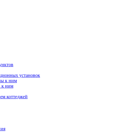
унктов
яционных установок
ды к ним
 к ним
ием коттеджей
ния