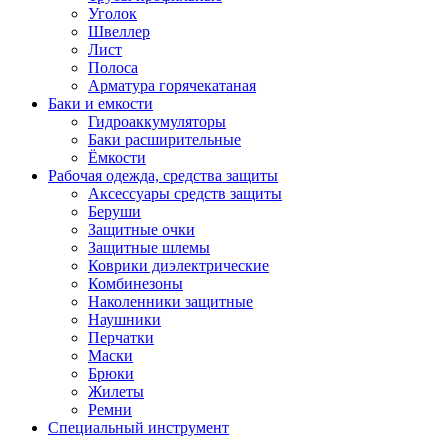
Уголок
Швеллер
Лист
Полоса
Арматура горячекатаная
Баки и емкости
Гидроаккумуляторы
Баки расширительные
Ёмкости
Рабочая одежда, средства защиты
Аксессуары средств защиты
Беруши
Защитные очки
Защитные шлемы
Коврики диэлектрические
Комбинезоны
Наколенники защитные
Наушники
Перчатки
Маски
Брюки
Жилеты
Ремни
Специальный инструмент