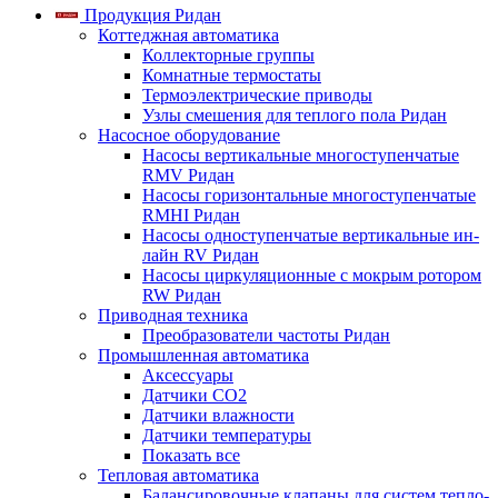
Продукция Ридан
Коттеджная автоматика
Коллекторные группы
Комнатные термостаты
Термоэлектрические приводы
Узлы смешения для теплого пола Ридан
Насосное оборудование
Насосы вертикальные многоступенчатые
RMV Ридан
Насосы горизонтальные многоступенчатые
RMHI Ридан
Насосы одноступенчатые вертикальные ин-
лайн RV Ридан
Насосы циркуляционные с мокрым ротором
RW Ридан
Приводная техника
Преобразователи частоты Ридан
Промышленная автоматика
Аксессуары
Датчики CO2
Датчики влажности
Датчики температуры
Показать все
Тепловая автоматика
Балансировочные клапаны для систем тепло-