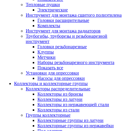
Тепловые пушки
Электрические
Инструмент для монтажа сшитого полиэтилена
Головки расширительные
Комплекты
Инструмент для монтажа радиаторов
Трубогибы, труборезы и резьбонарезной
инструмент
Головки резьбонарезные
Клуппы
Метчики
Наборы резьбонарезного инструмента
Показать все
Установки для опрессовки
Насосы для опрессовки
Коллекторы и коллекторные группы
Коллекторы распределительные
Коллекторы из бронзы
Коллекторы из латуни
Коллекторы из нержавеющей стали
Коллекторы из стали
Группы коллекторные
Коллекторные группы из латуни
Коллекторные группы из нержавейки
Под адаптер