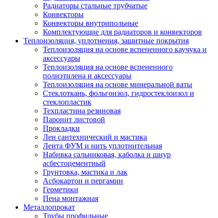
Радиаторы стальные трубчатые
Конвекторы
Конвекторы внутрипольные
Комплектующие для радиаторов и конвекторов
Теплоизоляция, уплотнения, защитные покрытия
Теплоизоляция на основе вспененного каучука и
аксессуары
Теплоизоляция на основе вспененного
полиэтилена и аксессуары
Теплоизоляция на основе минеральной ваты
Стеклоткань, фольгоизол, гидростеклоизол и
стеклопластик
Техпластина резиновая
Паронит листовой
Прокладки
Лен сантехнический и мастика
Лента ФУМ и нить уплотнительная
Набивка сальниковая, каболка и шнур
асбестоцементный
Грунтовка, мастика и лак
Асбокартон и пергамин
Герметики
Пена монтажная
Металлопрокат
Трубы профильные