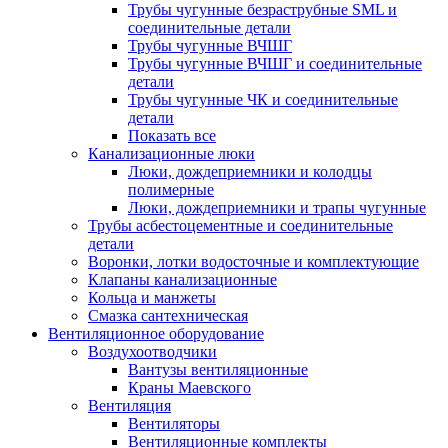
Трубы чугунные безраструбные SML и
соединительные детали
Трубы чугунные ВЧШГ
Трубы чугунные ВЧШГ и соединительные
детали
Трубы чугунные ЧК и соединительные
детали
Показать все
Канализационные люки
Люки, дождеприемники и колодцы
полимерные
Люки, дождеприемники и трапы чугунные
Трубы асбестоцементные и соединительные
детали
Воронки, лотки водосточные и комплектующие
Клапаны канализационные
Кольца и манжеты
Смазка сантехническая
Вентиляционное оборудование
Воздухоотводчики
Вантузы вентиляционные
Краны Маевского
Вентиляция
Вентиляторы
Вентиляционные комплекты