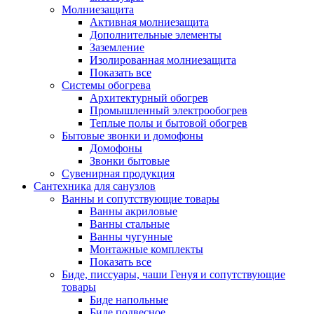
Молниезащита
Активная молниезащита
Дополнительные элементы
Заземление
Изолированная молниезащита
Показать все
Системы обогрева
Архитектурный обогрев
Промышленный электрообогрев
Теплые полы и бытовой обогрев
Бытовые звонки и домофоны
Домофоны
Звонки бытовые
Сувенирная продукция
Сантехника для санузлов
Ванны и сопутствующие товары
Ванны акриловые
Ванны стальные
Ванны чугунные
Монтажные комплекты
Показать все
Биде, писсуары, чаши Генуя и сопутствующие
товары
Биде напольные
Биде подвесное