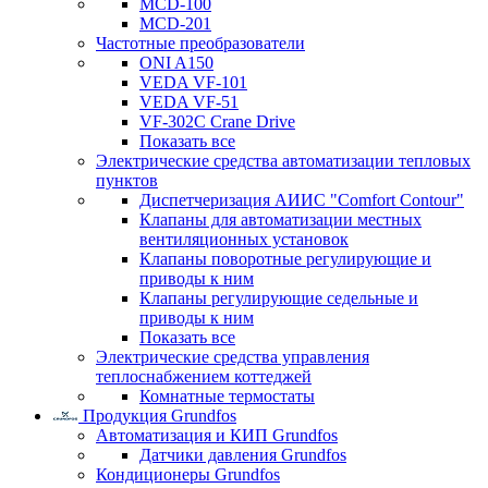
MCD-100
MCD-201
Частотные преобразователи
ONI A150
VEDA VF-101
VEDA VF-51
VF-302C Crane Drive
Показать все
Электрические средства автоматизации тепловых
пунктов
Диспетчеризация АИИС "Comfort Contour"
Клапаны для автоматизации местных
вентиляционных установок
Клапаны поворотные регулирующие и
приводы к ним
Клапаны регулирующие седельные и
приводы к ним
Показать все
Электрические средства управления
теплоснабжением коттеджей
Комнатные термостаты
Продукция Grundfos
Автоматизация и КИП Grundfos
Датчики давления Grundfos
Кондиционеры Grundfos