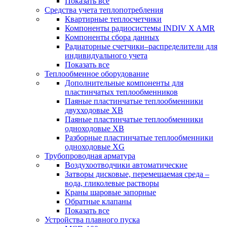
Показать все
Средства учета теплопотребления
Квартирные теплосчетчики
Компоненты радиосистемы INDIV X AMR
Компоненты сбора данных
Радиаторные счетчики–распределители для
индивидуального учета
Показать все
Теплообменное оборудование
Дополнительные компоненты для
пластинчатых теплообменников
Паяные пластинчатые теплообменники
двухходовые XB
Паяные пластинчатые теплообменники
одноходовые ХВ
Разборные пластинчатые теплообменники
одноходовые ХG
Трубопроводная арматура
Воздухоотводчики автоматические
Затворы дисковые, перемещаемая среда –
вода, гликолевые растворы
Краны шаровые запорные
Обратные клапаны
Показать все
Устройства плавного пуска