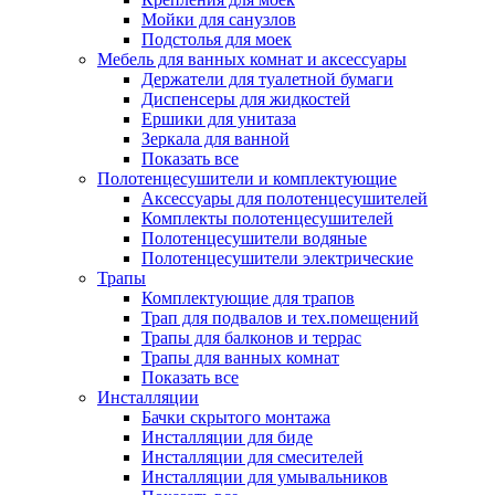
Мойки для санузлов
Подстолья для моек
Мебель для ванных комнат и аксессуары
Держатели для туалетной бумаги
Диспенсеры для жидкостей
Ершики для унитаза
Зеркала для ванной
Показать все
Полотенцесушители и комплектующие
Аксессуары для полотенцесушителей
Комплекты полотенцесушителей
Полотенцесушители водяные
Полотенцесушители электрические
Трапы
Комплектующие для трапов
Трап для подвалов и тех.помещений
Трапы для балконов и террас
Трапы для ванных комнат
Показать все
Инсталляции
Бачки скрытого монтажа
Инсталляции для биде
Инсталляции для смесителей
Инсталляции для умывальников