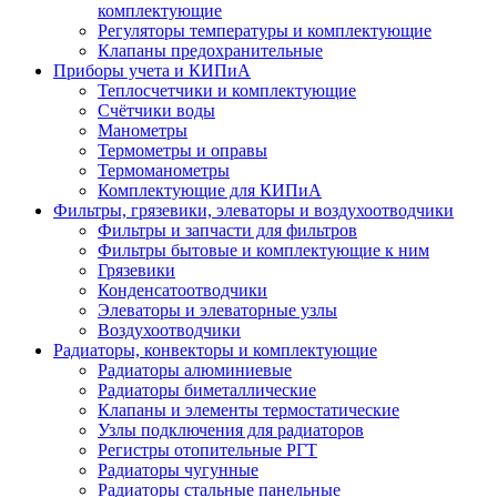
комплектующие
Регуляторы температуры и комплектующие
Клапаны предохранительные
Приборы учета и КИПиА
Теплосчетчики и комплектующие
Счётчики воды
Манометры
Термометры и оправы
Термоманометры
Комплектующие для КИПиА
Фильтры, грязевики, элеваторы и воздухоотводчики
Фильтры и запчасти для фильтров
Фильтры бытовые и комплектующие к ним
Грязевики
Конденсатоотводчики
Элеваторы и элеваторные узлы
Воздухоотводчики
Радиаторы, конвекторы и комплектующие
Радиаторы алюминиевые
Радиаторы биметаллические
Клапаны и элементы термостатические
Узлы подключения для радиаторов
Регистры отопительные РГТ
Радиаторы чугунные
Радиаторы стальные панельные