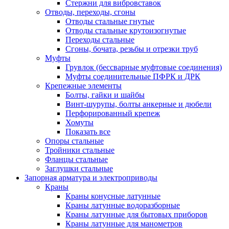
Стержни для вибровставок
Отводы, переходы, сгоны
Отводы стальные гнутые
Отводы стальные крутоизогнутые
Переходы стальные
Сгоны, бочата, резьбы и отрезки труб
Муфты
Грувлок (бессварные муфтовые соединения)
Муфты соединительные ПФРК и ДРК
Крепежные элементы
Болты, гайки и шайбы
Винт-шурупы, болты анкерные и дюбели
Перфорированный крепеж
Хомуты
Показать все
Опоры стальные
Тройники стальные
Фланцы стальные
Заглушки стальные
Запорная арматура и электроприводы
Краны
Краны конусные латунные
Краны латунные водоразборные
Краны латунные для бытовых приборов
Краны латунные для манометров