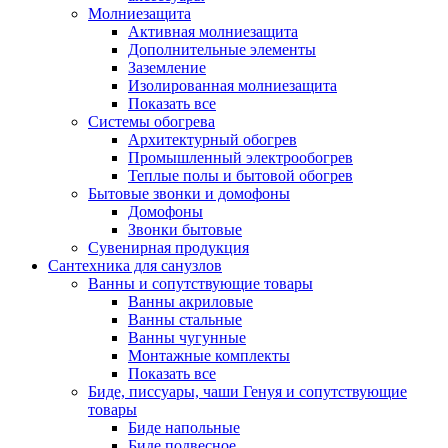
Молниезащита
Активная молниезащита
Дополнительные элементы
Заземление
Изолированная молниезащита
Показать все
Системы обогрева
Архитектурный обогрев
Промышленный электрообогрев
Теплые полы и бытовой обогрев
Бытовые звонки и домофоны
Домофоны
Звонки бытовые
Сувенирная продукция
Сантехника для санузлов
Ванны и сопутствующие товары
Ванны акриловые
Ванны стальные
Ванны чугунные
Монтажные комплекты
Показать все
Биде, писсуары, чаши Генуя и сопутствующие
товары
Биде напольные
Биде подвесное