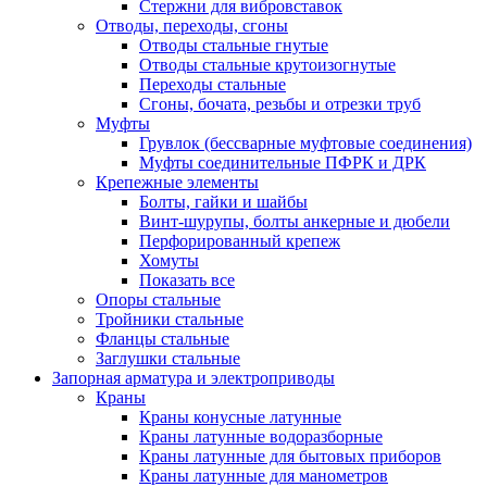
Стержни для вибровставок
Отводы, переходы, сгоны
Отводы стальные гнутые
Отводы стальные крутоизогнутые
Переходы стальные
Сгоны, бочата, резьбы и отрезки труб
Муфты
Грувлок (бессварные муфтовые соединения)
Муфты соединительные ПФРК и ДРК
Крепежные элементы
Болты, гайки и шайбы
Винт-шурупы, болты анкерные и дюбели
Перфорированный крепеж
Хомуты
Показать все
Опоры стальные
Тройники стальные
Фланцы стальные
Заглушки стальные
Запорная арматура и электроприводы
Краны
Краны конусные латунные
Краны латунные водоразборные
Краны латунные для бытовых приборов
Краны латунные для манометров