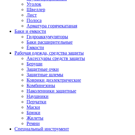
Уголок
Швеллер
Лист
Полоса
Арматура горячекатаная
Баки и емкости
Гидроаккумуляторы
Баки расширительные
Ёмкости
Рабочая одежда, средства защиты
Аксессуары средств защиты
Беруши
Защитные очки
Защитные шлемы
Коврики диэлектрические
Комбинезоны
Наколенники защитные
Наушники
Перчатки
Маски
Брюки
Жилеты
Ремни
Специальный инструмент