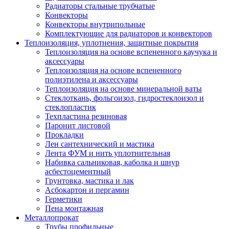
Радиаторы стальные трубчатые
Конвекторы
Конвекторы внутрипольные
Комплектующие для радиаторов и конвекторов
Теплоизоляция, уплотнения, защитные покрытия
Теплоизоляция на основе вспененного каучука и
аксессуары
Теплоизоляция на основе вспененного
полиэтилена и аксессуары
Теплоизоляция на основе минеральной ваты
Стеклоткань, фольгоизол, гидростеклоизол и
стеклопластик
Техпластина резиновая
Паронит листовой
Прокладки
Лен сантехнический и мастика
Лента ФУМ и нить уплотнительная
Набивка сальниковая, каболка и шнур
асбестоцементный
Грунтовка, мастика и лак
Асбокартон и пергамин
Герметики
Пена монтажная
Металлопрокат
Трубы профильные