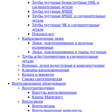
Трубы чугунные безраструбные SML и
соединительные детали
Трубы чугунные ВЧШГ
Трубы чугунные ВЧШГ и соединительные
детали
Трубы чугунные ЧК и соединительные
детали
Показать все
Канализационные люки
Люки, дождеприемники и колодцы
полимерные
Люки, дождеприемники и трапы чугунные
Трубы асбестоцементные и соединительные
детали
Воронки, лотки водосточные и комплектующие
Клапаны канализационные
Кольца и манжеты
Смазка сантехническая
Вентиляционное оборудование
Воздухоотводчики
Вантузы вентиляционные
Краны Маевского
Вентиляция
Вентиляторы
Вентиляционные комплекты