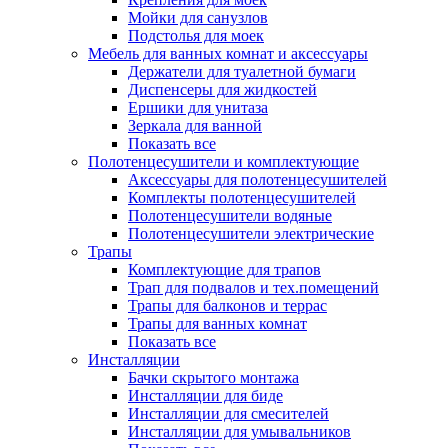
Мойки для санузлов
Подстолья для моек
Мебель для ванных комнат и аксессуары
Держатели для туалетной бумаги
Диспенсеры для жидкостей
Ершики для унитаза
Зеркала для ванной
Показать все
Полотенцесушители и комплектующие
Аксессуары для полотенцесушителей
Комплекты полотенцесушителей
Полотенцесушители водяные
Полотенцесушители электрические
Трапы
Комплектующие для трапов
Трап для подвалов и тех.помещений
Трапы для балконов и террас
Трапы для ванных комнат
Показать все
Инсталляции
Бачки скрытого монтажа
Инсталляции для биде
Инсталляции для смесителей
Инсталляции для умывальников