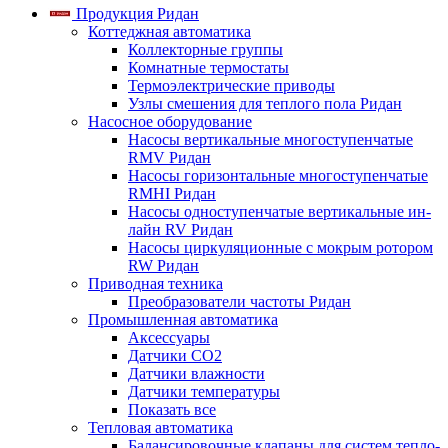
Продукция Ридан
Коттеджная автоматика
Коллекторные группы
Комнатные термостаты
Термоэлектрические приводы
Узлы смешения для теплого пола Ридан
Насосное оборудование
Насосы вертикальные многоступенчатые
RMV Ридан
Насосы горизонтальные многоступенчатые
RMHI Ридан
Насосы одноступенчатые вертикальные ин-
лайн RV Ридан
Насосы циркуляционные с мокрым ротором
RW Ридан
Приводная техника
Преобразователи частоты Ридан
Промышленная автоматика
Аксессуары
Датчики CO2
Датчики влажности
Датчики температуры
Показать все
Тепловая автоматика
Балансировочные клапаны для систем тепло-