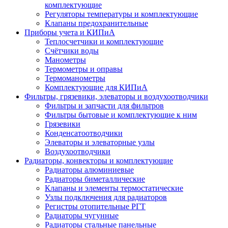
комплектующие
Регуляторы температуры и комплектующие
Клапаны предохранительные
Приборы учета и КИПиА
Теплосчетчики и комплектующие
Счётчики воды
Манометры
Термометры и оправы
Термоманометры
Комплектующие для КИПиА
Фильтры, грязевики, элеваторы и воздухоотводчики
Фильтры и запчасти для фильтров
Фильтры бытовые и комплектующие к ним
Грязевики
Конденсатоотводчики
Элеваторы и элеваторные узлы
Воздухоотводчики
Радиаторы, конвекторы и комплектующие
Радиаторы алюминиевые
Радиаторы биметаллические
Клапаны и элементы термостатические
Узлы подключения для радиаторов
Регистры отопительные РГТ
Радиаторы чугунные
Радиаторы стальные панельные