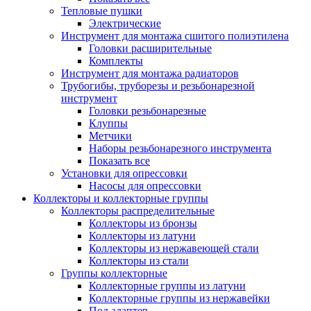
Тепловые пушки
Электрические
Инструмент для монтажа сшитого полиэтилена
Головки расширительные
Комплекты
Инструмент для монтажа радиаторов
Трубогибы, труборезы и резьбонарезной
инструмент
Головки резьбонарезные
Клуппы
Метчики
Наборы резьбонарезного инструмента
Показать все
Установки для опрессовки
Насосы для опрессовки
Коллекторы и коллекторные группы
Коллекторы распределительные
Коллекторы из бронзы
Коллекторы из латуни
Коллекторы из нержавеющей стали
Коллекторы из стали
Группы коллекторные
Коллекторные группы из латуни
Коллекторные группы из нержавейки
Под адаптер