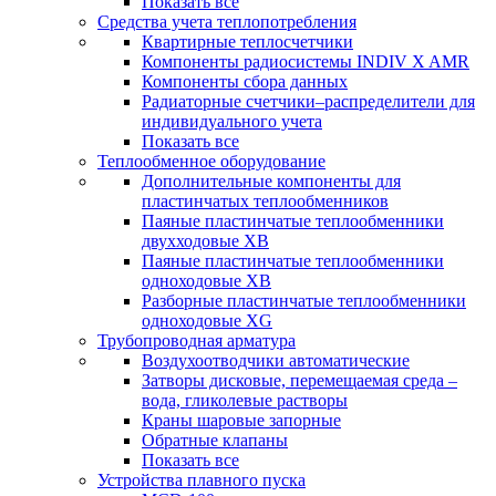
Показать все
Средства учета теплопотребления
Квартирные теплосчетчики
Компоненты радиосистемы INDIV X AMR
Компоненты сбора данных
Радиаторные счетчики–распределители для
индивидуального учета
Показать все
Теплообменное оборудование
Дополнительные компоненты для
пластинчатых теплообменников
Паяные пластинчатые теплообменники
двухходовые XB
Паяные пластинчатые теплообменники
одноходовые ХВ
Разборные пластинчатые теплообменники
одноходовые ХG
Трубопроводная арматура
Воздухоотводчики автоматические
Затворы дисковые, перемещаемая среда –
вода, гликолевые растворы
Краны шаровые запорные
Обратные клапаны
Показать все
Устройства плавного пуска