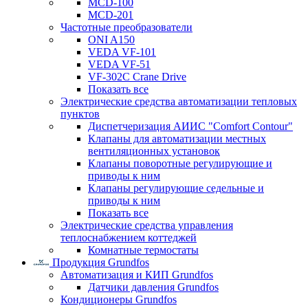
MCD-100
MCD-201
Частотные преобразователи
ONI A150
VEDA VF-101
VEDA VF-51
VF-302C Crane Drive
Показать все
Электрические средства автоматизации тепловых
пунктов
Диспетчеризация АИИС "Comfort Contour"
Клапаны для автоматизации местных
вентиляционных установок
Клапаны поворотные регулирующие и
приводы к ним
Клапаны регулирующие седельные и
приводы к ним
Показать все
Электрические средства управления
теплоснабжением коттеджей
Комнатные термостаты
Продукция Grundfos
Автоматизация и КИП Grundfos
Датчики давления Grundfos
Кондиционеры Grundfos