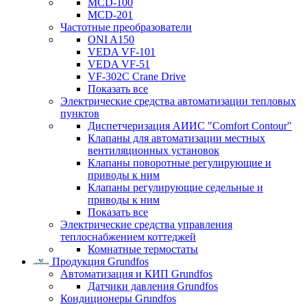
MCD-100
MCD-201
Частотные преобразователи
ONI A150
VEDA VF-101
VEDA VF-51
VF-302C Crane Drive
Показать все
Электрические средства автоматизации тепловых
пунктов
Диспетчеризация АИИС "Comfort Contour"
Клапаны для автоматизации местных
вентиляционных установок
Клапаны поворотные регулирующие и
приводы к ним
Клапаны регулирующие седельные и
приводы к ним
Показать все
Электрические средства управления
теплоснабжением коттеджей
Комнатные термостаты
Продукция Grundfos
Автоматизация и КИП Grundfos
Датчики давления Grundfos
Кондиционеры Grundfos