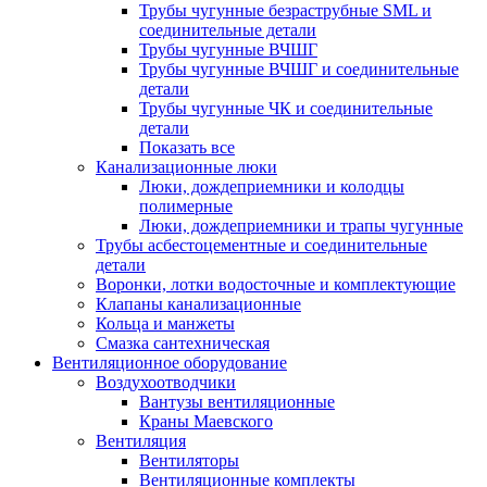
Трубы чугунные безраструбные SML и
соединительные детали
Трубы чугунные ВЧШГ
Трубы чугунные ВЧШГ и соединительные
детали
Трубы чугунные ЧК и соединительные
детали
Показать все
Канализационные люки
Люки, дождеприемники и колодцы
полимерные
Люки, дождеприемники и трапы чугунные
Трубы асбестоцементные и соединительные
детали
Воронки, лотки водосточные и комплектующие
Клапаны канализационные
Кольца и манжеты
Смазка сантехническая
Вентиляционное оборудование
Воздухоотводчики
Вантузы вентиляционные
Краны Маевского
Вентиляция
Вентиляторы
Вентиляционные комплекты