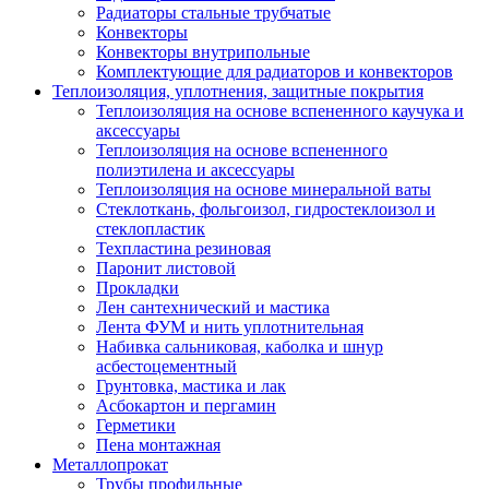
Радиаторы стальные трубчатые
Конвекторы
Конвекторы внутрипольные
Комплектующие для радиаторов и конвекторов
Теплоизоляция, уплотнения, защитные покрытия
Теплоизоляция на основе вспененного каучука и
аксессуары
Теплоизоляция на основе вспененного
полиэтилена и аксессуары
Теплоизоляция на основе минеральной ваты
Стеклоткань, фольгоизол, гидростеклоизол и
стеклопластик
Техпластина резиновая
Паронит листовой
Прокладки
Лен сантехнический и мастика
Лента ФУМ и нить уплотнительная
Набивка сальниковая, каболка и шнур
асбестоцементный
Грунтовка, мастика и лак
Асбокартон и пергамин
Герметики
Пена монтажная
Металлопрокат
Трубы профильные