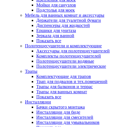
Мойки для санузлов
Подстолья для моек
Мебель для ванных комнат и аксессуары
Держатели для туалетной бумаги
Диспенсеры для жидкостей
Ершики для унитаза
Зеркала для ванной
Показать все
Полотенцесушители и комплектующие
Аксессуары для полотенцесушителей
Комплекты полотенцесушителей
Полотенцесушители водяные
Полотенцесушители электрические
Трапы
Комплектующие для трапов
Трап для подвалов и тех.помещений
Трапы для балконов и террас
Трапы для ванных комнат
Показать все
Инсталляции
Бачки скрытого монтажа
Инсталляции для биде
Инсталляции для смесителей
Инсталляции для умывальников