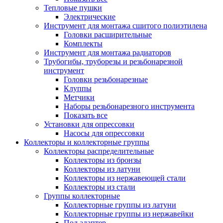
Тепловые пушки
Электрические
Инструмент для монтажа сшитого полиэтилена
Головки расширительные
Комплекты
Инструмент для монтажа радиаторов
Трубогибы, труборезы и резьбонарезной
инструмент
Головки резьбонарезные
Клуппы
Метчики
Наборы резьбонарезного инструмента
Показать все
Установки для опрессовки
Насосы для опрессовки
Коллекторы и коллекторные группы
Коллекторы распределительные
Коллекторы из бронзы
Коллекторы из латуни
Коллекторы из нержавеющей стали
Коллекторы из стали
Группы коллекторные
Коллекторные группы из латуни
Коллекторные группы из нержавейки
Под адаптер