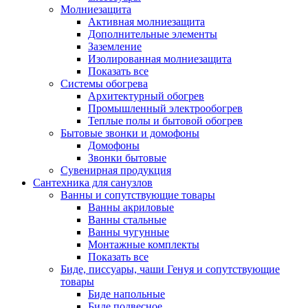
Молниезащита
Активная молниезащита
Дополнительные элементы
Заземление
Изолированная молниезащита
Показать все
Системы обогрева
Архитектурный обогрев
Промышленный электрообогрев
Теплые полы и бытовой обогрев
Бытовые звонки и домофоны
Домофоны
Звонки бытовые
Сувенирная продукция
Сантехника для санузлов
Ванны и сопутствующие товары
Ванны акриловые
Ванны стальные
Ванны чугунные
Монтажные комплекты
Показать все
Биде, писсуары, чаши Генуя и сопутствующие
товары
Биде напольные
Биде подвесное