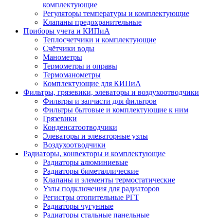
комплектующие
Регуляторы температуры и комплектующие
Клапаны предохранительные
Приборы учета и КИПиА
Теплосчетчики и комплектующие
Счётчики воды
Манометры
Термометры и оправы
Термоманометры
Комплектующие для КИПиА
Фильтры, грязевики, элеваторы и воздухоотводчики
Фильтры и запчасти для фильтров
Фильтры бытовые и комплектующие к ним
Грязевики
Конденсатоотводчики
Элеваторы и элеваторные узлы
Воздухоотводчики
Радиаторы, конвекторы и комплектующие
Радиаторы алюминиевые
Радиаторы биметаллические
Клапаны и элементы термостатические
Узлы подключения для радиаторов
Регистры отопительные РГТ
Радиаторы чугунные
Радиаторы стальные панельные