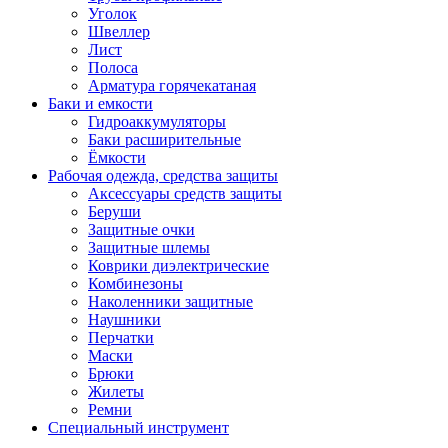
Уголок
Швеллер
Лист
Полоса
Арматура горячекатаная
Баки и емкости
Гидроаккумуляторы
Баки расширительные
Ёмкости
Рабочая одежда, средства защиты
Аксессуары средств защиты
Беруши
Защитные очки
Защитные шлемы
Коврики диэлектрические
Комбинезоны
Наколенники защитные
Наушники
Перчатки
Маски
Брюки
Жилеты
Ремни
Специальный инструмент