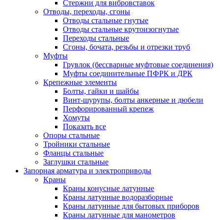
Стержни для вибровставок
Отводы, переходы, сгоны
Отводы стальные гнутые
Отводы стальные крутоизогнутые
Переходы стальные
Сгоны, бочата, резьбы и отрезки труб
Муфты
Грувлок (бессварные муфтовые соединения)
Муфты соединительные ПФРК и ДРК
Крепежные элементы
Болты, гайки и шайбы
Винт-шурупы, болты анкерные и дюбели
Перфорированный крепеж
Хомуты
Показать все
Опоры стальные
Тройники стальные
Фланцы стальные
Заглушки стальные
Запорная арматура и электроприводы
Краны
Краны конусные латунные
Краны латунные водоразборные
Краны латунные для бытовых приборов
Краны латунные для манометров