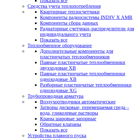
Показать все
Средства учета теплопотребления
Квартирные теплосчетчики
Компоненты радиосистемы INDIV X AMR
Компоненты сбора данных
Радиаторные счетчики–распределители для
индивидуального учета
Показать все
Теплообменное оборудование
Дополнительные компоненты для
пластинчатых теплообменников
Паяные пластинчатые теплообменники
двухходовые XB
Паяные пластинчатые теплообменники
одноходовые ХВ
Разборные пластинчатые теплообменники
одноходовые ХG
Трубопроводная арматура
Воздухоотводчики автоматические
Затворы дисковые, перемещаемая среда –
вода, гликолевые растворы
Краны шаровые запорные
Обратные клапаны
Показать все
Устройства плавного пуска