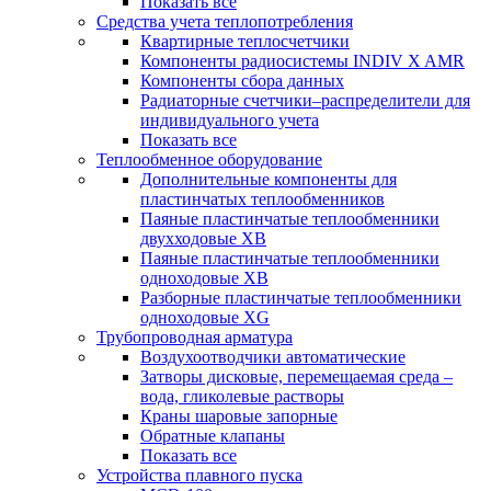
Показать все
Средства учета теплопотребления
Квартирные теплосчетчики
Компоненты радиосистемы INDIV X AMR
Компоненты сбора данных
Радиаторные счетчики–распределители для
индивидуального учета
Показать все
Теплообменное оборудование
Дополнительные компоненты для
пластинчатых теплообменников
Паяные пластинчатые теплообменники
двухходовые XB
Паяные пластинчатые теплообменники
одноходовые ХВ
Разборные пластинчатые теплообменники
одноходовые ХG
Трубопроводная арматура
Воздухоотводчики автоматические
Затворы дисковые, перемещаемая среда –
вода, гликолевые растворы
Краны шаровые запорные
Обратные клапаны
Показать все
Устройства плавного пуска