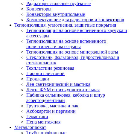
Радиаторы стальные трубчатые
Конвекторы
Конвекторы внутрипольные
Комплектующие для радиаторов и конвекторов
Теплоизоляция, уплотнения, защитные покрытия
Теплоизоляция на основе вспененного каучука и
аксессуары
Теплоизоляция на основе вспененного
полиэтилена и аксессуары
Теплоизоляция на основе минеральной ваты
Стеклоткань, фольгоизол, гидростеклоизол и
стеклопластик
Техпластина резиновая
Паронит листовой
Прокладки
Лен сантехнический и мастика
Лента ФУМ и нить уплотнительная
Набивка сальниковая, каболка и шнур
асбестоцементный
Грунтовка, мастика и лак
Асбокартон и пергамин
Герметики
Пена монтажная
Металлопрокат
Трубы профильные