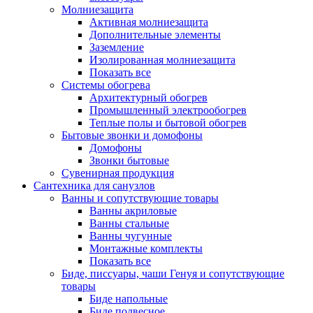
Молниезащита
Активная молниезащита
Дополнительные элементы
Заземление
Изолированная молниезащита
Показать все
Системы обогрева
Архитектурный обогрев
Промышленный электрообогрев
Теплые полы и бытовой обогрев
Бытовые звонки и домофоны
Домофоны
Звонки бытовые
Сувенирная продукция
Сантехника для санузлов
Ванны и сопутствующие товары
Ванны акриловые
Ванны стальные
Ванны чугунные
Монтажные комплекты
Показать все
Биде, писсуары, чаши Генуя и сопутствующие
товары
Биде напольные
Биде подвесное