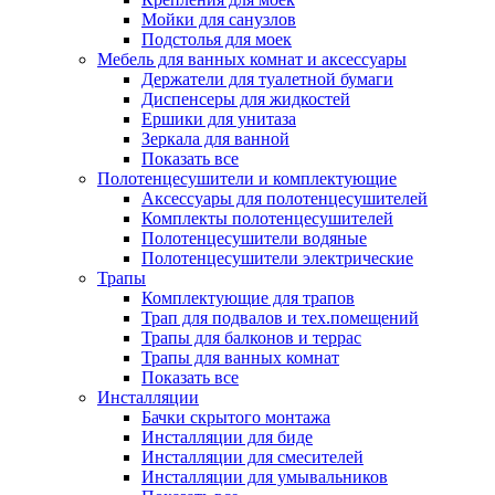
Мойки для санузлов
Подстолья для моек
Мебель для ванных комнат и аксессуары
Держатели для туалетной бумаги
Диспенсеры для жидкостей
Ершики для унитаза
Зеркала для ванной
Показать все
Полотенцесушители и комплектующие
Аксессуары для полотенцесушителей
Комплекты полотенцесушителей
Полотенцесушители водяные
Полотенцесушители электрические
Трапы
Комплектующие для трапов
Трап для подвалов и тех.помещений
Трапы для балконов и террас
Трапы для ванных комнат
Показать все
Инсталляции
Бачки скрытого монтажа
Инсталляции для биде
Инсталляции для смесителей
Инсталляции для умывальников