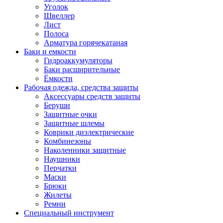
Уголок
Швеллер
Лист
Полоса
Арматура горячекатаная
Баки и емкости
Гидроаккумуляторы
Баки расширительные
Ёмкости
Рабочая одежда, средства защиты
Аксессуары средств защиты
Беруши
Защитные очки
Защитные шлемы
Коврики диэлектрические
Комбинезоны
Наколенники защитные
Наушники
Перчатки
Маски
Брюки
Жилеты
Ремни
Специальный инструмент