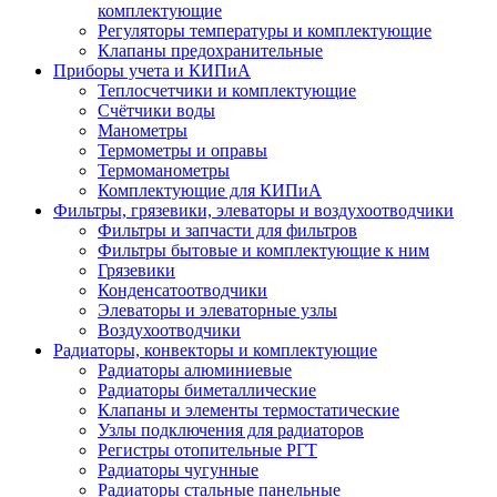
комплектующие
Регуляторы температуры и комплектующие
Клапаны предохранительные
Приборы учета и КИПиА
Теплосчетчики и комплектующие
Счётчики воды
Манометры
Термометры и оправы
Термоманометры
Комплектующие для КИПиА
Фильтры, грязевики, элеваторы и воздухоотводчики
Фильтры и запчасти для фильтров
Фильтры бытовые и комплектующие к ним
Грязевики
Конденсатоотводчики
Элеваторы и элеваторные узлы
Воздухоотводчики
Радиаторы, конвекторы и комплектующие
Радиаторы алюминиевые
Радиаторы биметаллические
Клапаны и элементы термостатические
Узлы подключения для радиаторов
Регистры отопительные РГТ
Радиаторы чугунные
Радиаторы стальные панельные