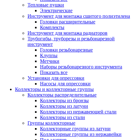
Тепловые пушки
Электрические
Инструмент для монтажа сшитого полиэтилена
Головки расширительные
Комплекты
Инструмент для монтажа радиаторов
Трубогибы, труборезы и резьбонарезной
инструмент
Головки резьбонарезные
Клуппы
Метчики
Наборы резьбонарезного инструмента
Показать все
Установки для опрессовки
Насосы для опрессовки
Коллекторы и коллекторные группы
Коллекторы распределительные
Коллекторы из бронзы
Коллекторы из латуни
Коллекторы из нержавеющей стали
Коллекторы из стали
Группы коллекторные
Коллекторные группы из латуни
Коллекторные группы из нержавейки
Под адаптер