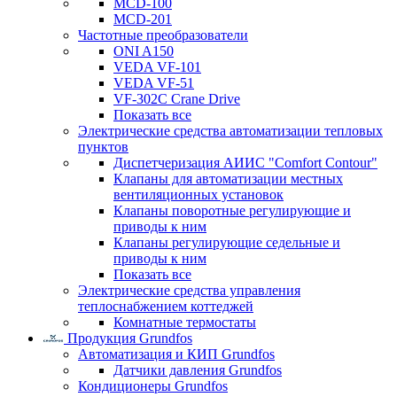
MCD-100
MCD-201
Частотные преобразователи
ONI A150
VEDA VF-101
VEDA VF-51
VF-302C Crane Drive
Показать все
Электрические средства автоматизации тепловых
пунктов
Диспетчеризация АИИС "Comfort Contour"
Клапаны для автоматизации местных
вентиляционных установок
Клапаны поворотные регулирующие и
приводы к ним
Клапаны регулирующие седельные и
приводы к ним
Показать все
Электрические средства управления
теплоснабжением коттеджей
Комнатные термостаты
Продукция Grundfos
Автоматизация и КИП Grundfos
Датчики давления Grundfos
Кондиционеры Grundfos