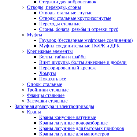
Стержни для вибровставок
Отводы, переходы, сгоны
Отводы стальные гнутые
Отводы стальные крутоизогнутые
Переходы стальные
Сгоны, бочата, резьбы и отрезки труб
Муфты
Грувлок (бессварные муфтовые соединения)
Муфты соединительные ПФРК и ДРК
Крепежные элементы
Болты, гайки и шайбы
Винт-шурупы, болты анкерные и дюбели
Перфорированный крепеж
Хомуты
Показать все
Опоры стальные
Тройники стальные
Фланцы стальные
Заглушки стальные
Запорная арматура и электроприводы
Краны
Краны конусные латунные
Краны латунные водоразборные
Краны латунные для бытовых приборов
Краны латунные для манометров