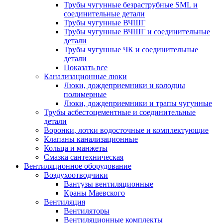
Трубы чугунные безраструбные SML и
соединительные детали
Трубы чугунные ВЧШГ
Трубы чугунные ВЧШГ и соединительные
детали
Трубы чугунные ЧК и соединительные
детали
Показать все
Канализационные люки
Люки, дождеприемники и колодцы
полимерные
Люки, дождеприемники и трапы чугунные
Трубы асбестоцементные и соединительные
детали
Воронки, лотки водосточные и комплектующие
Клапаны канализационные
Кольца и манжеты
Смазка сантехническая
Вентиляционное оборудование
Воздухоотводчики
Вантузы вентиляционные
Краны Маевского
Вентиляция
Вентиляторы
Вентиляционные комплекты