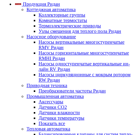
Продукция Ридан
Коттеджная автоматика
Коллекторные группы
Комнатные термостаты
Термоэлектрические приводы
Узлы смешения для теплого пола Ридан
Насосное оборудование
Насосы вертикальные многоступенчатые
RMV Ридан
Насосы горизонтальные многоступенчатые
RMHI Ридан
Насосы одноступенчатые вертикальные ин-
лайн RV Ридан
Насосы циркуляционные с мокрым ротором
RW Ридан
Приводная техника
Преобразователи частоты Ридан
Промышленная автоматика
Аксессуары
Датчики CO2
Датчики влажности
Датчики температуры
Показать все
Тепловая автоматика
Балансировочные клапаны для систем тепло-