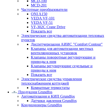
MCD-100
MCD-201
Частотные преобразователи
ONI A150
VEDA VF-101
VEDA VF-51
VF-302C Crane Drive
Показать все
Электрические средства автоматизации тепловых
пунктов
Диспетчеризация АИИС "Comfort Contour"
Клапаны для автоматизации местных
вентиляционных установок
Клапаны поворотные регулирующие и
приводы к ним
Клапаны регулирующие седельные и
приводы к ним
Показать все
Электрические средства управления
теплоснабжением коттеджей
Комнатные термостаты
Продукция Grundfos
Автоматизация и КИП Grundfos
Датчики давления Grundfos
Кондиционеры Grundfos