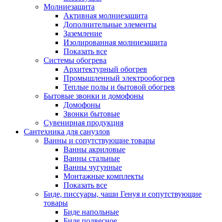
Молниезащита
Активная молниезащита
Дополнительные элементы
Заземление
Изолированная молниезащита
Показать все
Системы обогрева
Архитектурный обогрев
Промышленный электрообогрев
Теплые полы и бытовой обогрев
Бытовые звонки и домофоны
Домофоны
Звонки бытовые
Сувенирная продукция
Сантехника для санузлов
Ванны и сопутствующие товары
Ванны акриловые
Ванны стальные
Ванны чугунные
Монтажные комплекты
Показать все
Биде, писсуары, чаши Генуя и сопутствующие
товары
Биде напольные
Биде подвесное