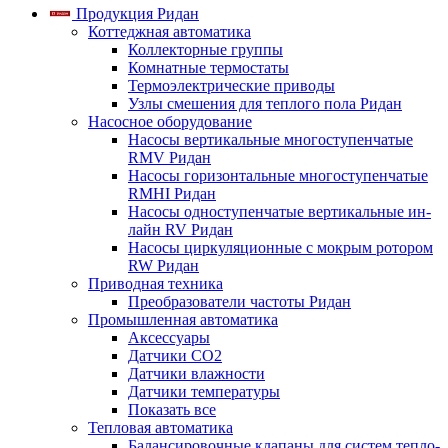
Продукция Ридан
Коттеджная автоматика
Коллекторные группы
Комнатные термостаты
Термоэлектрические приводы
Узлы смешения для теплого пола Ридан
Насосное оборудование
Насосы вертикальные многоступенчатые
RMV Ридан
Насосы горизонтальные многоступенчатые
RMHI Ридан
Насосы одноступенчатые вертикальные ин-
лайн RV Ридан
Насосы циркуляционные с мокрым ротором
RW Ридан
Приводная техника
Преобразователи частоты Ридан
Промышленная автоматика
Аксессуары
Датчики CO2
Датчики влажности
Датчики температуры
Показать все
Тепловая автоматика
Балансировочные клапаны для систем тепло-