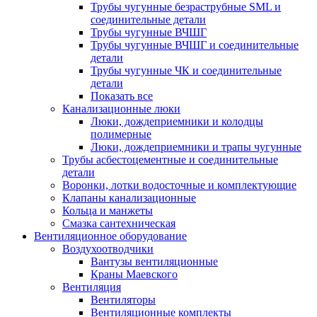
Трубы чугунные безраструбные SML и
соединительные детали
Трубы чугунные ВЧШГ
Трубы чугунные ВЧШГ и соединительные
детали
Трубы чугунные ЧК и соединительные
детали
Показать все
Канализационные люки
Люки, дождеприемники и колодцы
полимерные
Люки, дождеприемники и трапы чугунные
Трубы асбестоцементные и соединительные
детали
Воронки, лотки водосточные и комплектующие
Клапаны канализационные
Кольца и манжеты
Смазка сантехническая
Вентиляционное оборудование
Воздухоотводчики
Вантузы вентиляционные
Краны Маевского
Вентиляция
Вентиляторы
Вентиляционные комплекты