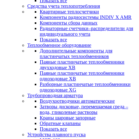
Показать все
Средства учета теплопотребления
Квартирные теплосчетчики
Компоненты радиосистемы INDIV X AMR
Компоненты сбора данных
Радиаторные счетчики–распределители для
индивидуального учета
Показать все
Теплообменное оборудование
Дополнительные компоненты для
пластинчатых теплообменников
Паяные пластинчатые теплообменники
двухходовые XB
Паяные пластинчатые теплообменники
одноходовые ХВ
Разборные пластинчатые теплообменники
одноходовые ХG
Трубопроводная арматура
Воздухоотводчики автоматические
Затворы дисковые, перемещаемая среда –
вода, гликолевые растворы
Краны шаровые запорные
Обратные клапаны
Показать все
Устройства плавного пуска