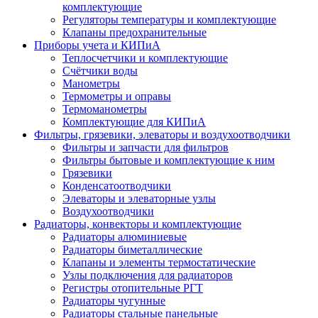
комплектующие
Регуляторы температуры и комплектующие
Клапаны предохранительные
Приборы учета и КИПиА
Теплосчетчики и комплектующие
Счётчики воды
Манометры
Термометры и оправы
Термоманометры
Комплектующие для КИПиА
Фильтры, грязевики, элеваторы и воздухоотводчики
Фильтры и запчасти для фильтров
Фильтры бытовые и комплектующие к ним
Грязевики
Конденсатоотводчики
Элеваторы и элеваторные узлы
Воздухоотводчики
Радиаторы, конвекторы и комплектующие
Радиаторы алюминиевые
Радиаторы биметаллические
Клапаны и элементы термостатические
Узлы подключения для радиаторов
Регистры отопительные РГТ
Радиаторы чугунные
Радиаторы стальные панельные