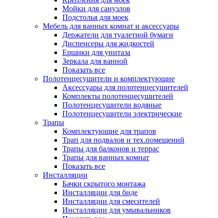
Мойки для санузлов
Подстолья для моек
Мебель для ванных комнат и аксессуары
Держатели для туалетной бумаги
Диспенсеры для жидкостей
Ершики для унитаза
Зеркала для ванной
Показать все
Полотенцесушители и комплектующие
Аксессуары для полотенцесушителей
Комплекты полотенцесушителей
Полотенцесушители водяные
Полотенцесушители электрические
Трапы
Комплектующие для трапов
Трап для подвалов и тех.помещений
Трапы для балконов и террас
Трапы для ванных комнат
Показать все
Инсталляции
Бачки скрытого монтажа
Инсталляции для биде
Инсталляции для смесителей
Инсталляции для умывальников