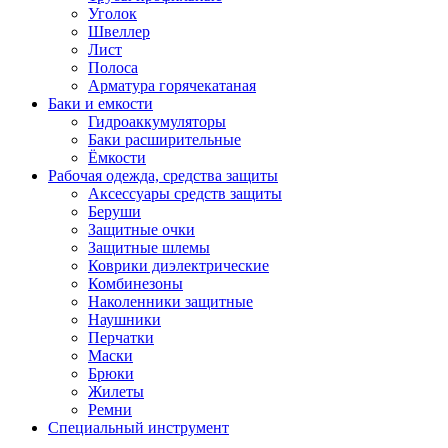
Уголок
Швеллер
Лист
Полоса
Арматура горячекатаная
Баки и емкости
Гидроаккумуляторы
Баки расширительные
Ёмкости
Рабочая одежда, средства защиты
Аксессуары средств защиты
Беруши
Защитные очки
Защитные шлемы
Коврики диэлектрические
Комбинезоны
Наколенники защитные
Наушники
Перчатки
Маски
Брюки
Жилеты
Ремни
Специальный инструмент