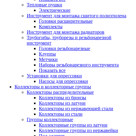
Тепловые пушки
Электрические
Инструмент для монтажа сшитого полиэтилена
Головки расширительные
Комплекты
Инструмент для монтажа радиаторов
Трубогибы, труборезы и резьбонарезной
инструмент
Головки резьбонарезные
Клуппы
Метчики
Наборы резьбонарезного инструмента
Показать все
Установки для опрессовки
Насосы для опрессовки
Коллекторы и коллекторные группы
Коллекторы распределительные
Коллекторы из бронзы
Коллекторы из латуни
Коллекторы из нержавеющей стали
Коллекторы из стали
Группы коллекторные
Коллекторные группы из латуни
Коллекторные группы из нержавейки
Под адаптер