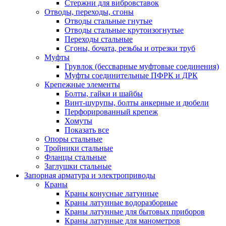
Стержни для вибровставок
Отводы, переходы, сгоны
Отводы стальные гнутые
Отводы стальные крутоизогнутые
Переходы стальные
Сгоны, бочата, резьбы и отрезки труб
Муфты
Грувлок (бессварные муфтовые соединения)
Муфты соединительные ПФРК и ДРК
Крепежные элементы
Болты, гайки и шайбы
Винт-шурупы, болты анкерные и дюбели
Перфорированный крепеж
Хомуты
Показать все
Опоры стальные
Тройники стальные
Фланцы стальные
Заглушки стальные
Запорная арматура и электроприводы
Краны
Краны конусные латунные
Краны латунные водоразборные
Краны латунные для бытовых приборов
Краны латунные для манометров