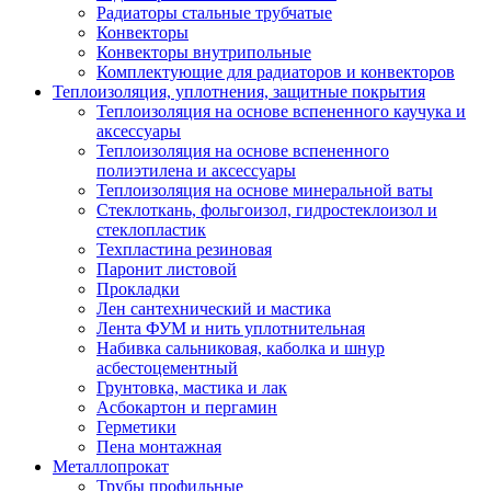
Радиаторы стальные трубчатые
Конвекторы
Конвекторы внутрипольные
Комплектующие для радиаторов и конвекторов
Теплоизоляция, уплотнения, защитные покрытия
Теплоизоляция на основе вспененного каучука и
аксессуары
Теплоизоляция на основе вспененного
полиэтилена и аксессуары
Теплоизоляция на основе минеральной ваты
Стеклоткань, фольгоизол, гидростеклоизол и
стеклопластик
Техпластина резиновая
Паронит листовой
Прокладки
Лен сантехнический и мастика
Лента ФУМ и нить уплотнительная
Набивка сальниковая, каболка и шнур
асбестоцементный
Грунтовка, мастика и лак
Асбокартон и пергамин
Герметики
Пена монтажная
Металлопрокат
Трубы профильные