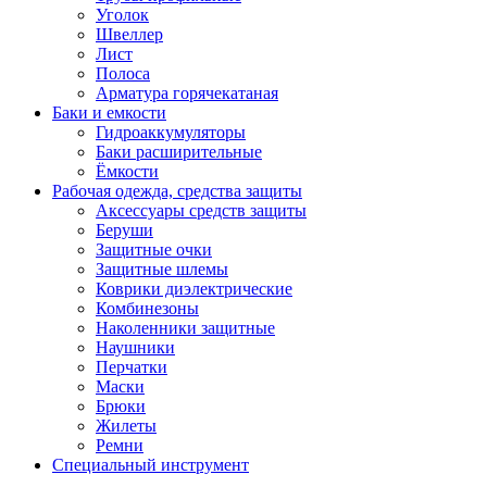
Уголок
Швеллер
Лист
Полоса
Арматура горячекатаная
Баки и емкости
Гидроаккумуляторы
Баки расширительные
Ёмкости
Рабочая одежда, средства защиты
Аксессуары средств защиты
Беруши
Защитные очки
Защитные шлемы
Коврики диэлектрические
Комбинезоны
Наколенники защитные
Наушники
Перчатки
Маски
Брюки
Жилеты
Ремни
Специальный инструмент