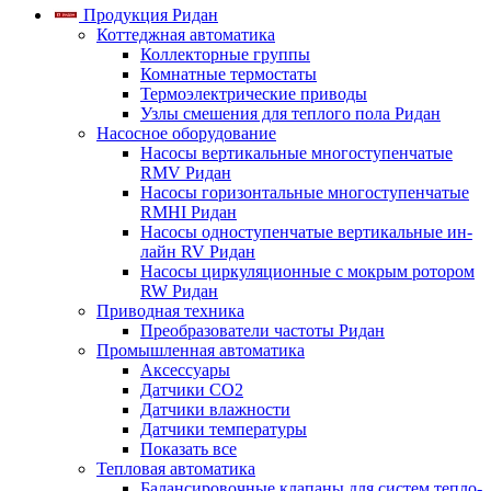
Продукция Ридан
Коттеджная автоматика
Коллекторные группы
Комнатные термостаты
Термоэлектрические приводы
Узлы смешения для теплого пола Ридан
Насосное оборудование
Насосы вертикальные многоступенчатые
RMV Ридан
Насосы горизонтальные многоступенчатые
RMHI Ридан
Насосы одноступенчатые вертикальные ин-
лайн RV Ридан
Насосы циркуляционные с мокрым ротором
RW Ридан
Приводная техника
Преобразователи частоты Ридан
Промышленная автоматика
Аксессуары
Датчики CO2
Датчики влажности
Датчики температуры
Показать все
Тепловая автоматика
Балансировочные клапаны для систем тепло-