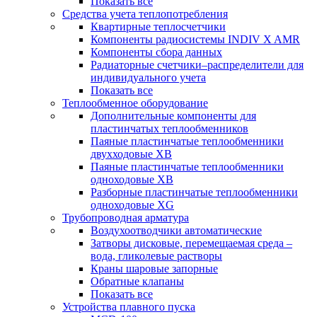
Показать все
Средства учета теплопотребления
Квартирные теплосчетчики
Компоненты радиосистемы INDIV X AMR
Компоненты сбора данных
Радиаторные счетчики–распределители для
индивидуального учета
Показать все
Теплообменное оборудование
Дополнительные компоненты для
пластинчатых теплообменников
Паяные пластинчатые теплообменники
двухходовые XB
Паяные пластинчатые теплообменники
одноходовые ХВ
Разборные пластинчатые теплообменники
одноходовые ХG
Трубопроводная арматура
Воздухоотводчики автоматические
Затворы дисковые, перемещаемая среда –
вода, гликолевые растворы
Краны шаровые запорные
Обратные клапаны
Показать все
Устройства плавного пуска