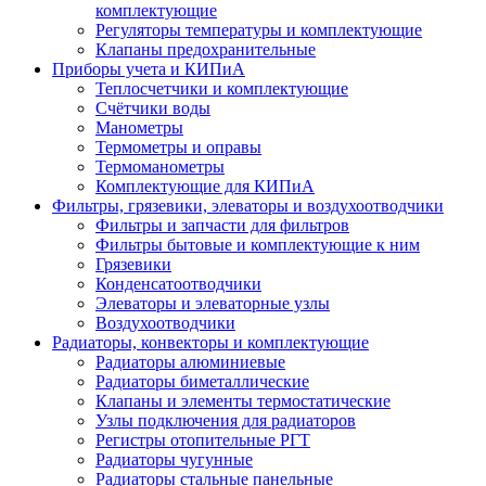
комплектующие
Регуляторы температуры и комплектующие
Клапаны предохранительные
Приборы учета и КИПиА
Теплосчетчики и комплектующие
Счётчики воды
Манометры
Термометры и оправы
Термоманометры
Комплектующие для КИПиА
Фильтры, грязевики, элеваторы и воздухоотводчики
Фильтры и запчасти для фильтров
Фильтры бытовые и комплектующие к ним
Грязевики
Конденсатоотводчики
Элеваторы и элеваторные узлы
Воздухоотводчики
Радиаторы, конвекторы и комплектующие
Радиаторы алюминиевые
Радиаторы биметаллические
Клапаны и элементы термостатические
Узлы подключения для радиаторов
Регистры отопительные РГТ
Радиаторы чугунные
Радиаторы стальные панельные