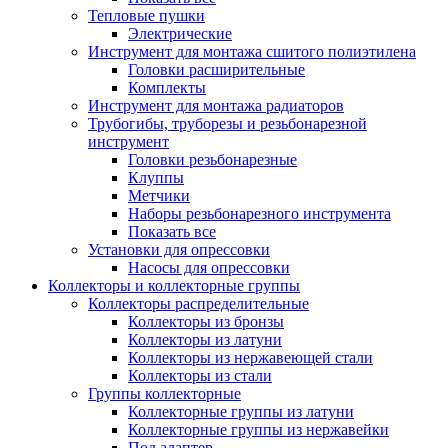
Тепловые пушки
Электрические
Инструмент для монтажа сшитого полиэтилена
Головки расширительные
Комплекты
Инструмент для монтажа радиаторов
Трубогибы, труборезы и резьбонарезной
инструмент
Головки резьбонарезные
Клуппы
Метчики
Наборы резьбонарезного инструмента
Показать все
Установки для опрессовки
Насосы для опрессовки
Коллекторы и коллекторные группы
Коллекторы распределительные
Коллекторы из бронзы
Коллекторы из латуни
Коллекторы из нержавеющей стали
Коллекторы из стали
Группы коллекторные
Коллекторные группы из латуни
Коллекторные группы из нержавейки
Под адаптер