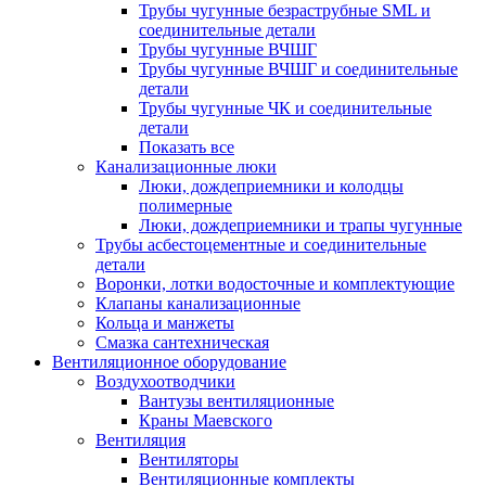
Трубы чугунные безраструбные SML и
соединительные детали
Трубы чугунные ВЧШГ
Трубы чугунные ВЧШГ и соединительные
детали
Трубы чугунные ЧК и соединительные
детали
Показать все
Канализационные люки
Люки, дождеприемники и колодцы
полимерные
Люки, дождеприемники и трапы чугунные
Трубы асбестоцементные и соединительные
детали
Воронки, лотки водосточные и комплектующие
Клапаны канализационные
Кольца и манжеты
Смазка сантехническая
Вентиляционное оборудование
Воздухоотводчики
Вантузы вентиляционные
Краны Маевского
Вентиляция
Вентиляторы
Вентиляционные комплекты