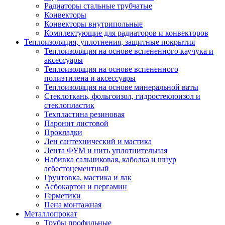
Радиаторы стальные трубчатые
Конвекторы
Конвекторы внутрипольные
Комплектующие для радиаторов и конвекторов
Теплоизоляция, уплотнения, защитные покрытия
Теплоизоляция на основе вспененного каучука и
аксессуары
Теплоизоляция на основе вспененного
полиэтилена и аксессуары
Теплоизоляция на основе минеральной ваты
Стеклоткань, фольгоизол, гидростеклоизол и
стеклопластик
Техпластина резиновая
Паронит листовой
Прокладки
Лен сантехнический и мастика
Лента ФУМ и нить уплотнительная
Набивка сальниковая, каболка и шнур
асбестоцементный
Грунтовка, мастика и лак
Асбокартон и пергамин
Герметики
Пена монтажная
Металлопрокат
Трубы профильные