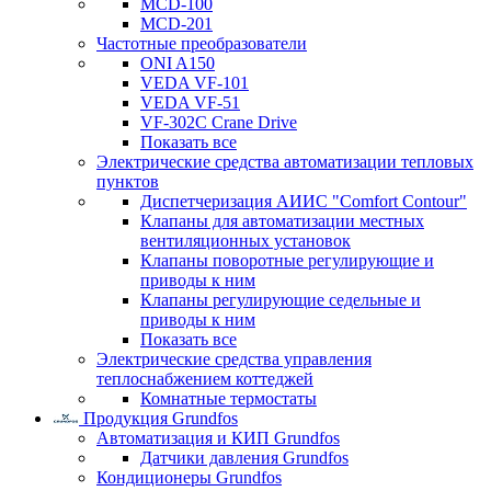
MCD-100
MCD-201
Частотные преобразователи
ONI A150
VEDA VF-101
VEDA VF-51
VF-302C Crane Drive
Показать все
Электрические средства автоматизации тепловых
пунктов
Диспетчеризация АИИС "Comfort Contour"
Клапаны для автоматизации местных
вентиляционных установок
Клапаны поворотные регулирующие и
приводы к ним
Клапаны регулирующие седельные и
приводы к ним
Показать все
Электрические средства управления
теплоснабжением коттеджей
Комнатные термостаты
Продукция Grundfos
Автоматизация и КИП Grundfos
Датчики давления Grundfos
Кондиционеры Grundfos