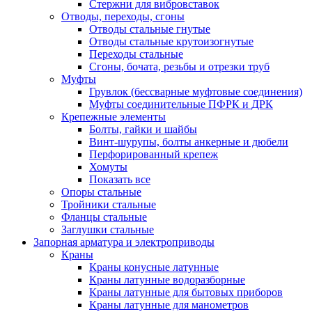
Стержни для вибровставок
Отводы, переходы, сгоны
Отводы стальные гнутые
Отводы стальные крутоизогнутые
Переходы стальные
Сгоны, бочата, резьбы и отрезки труб
Муфты
Грувлок (бессварные муфтовые соединения)
Муфты соединительные ПФРК и ДРК
Крепежные элементы
Болты, гайки и шайбы
Винт-шурупы, болты анкерные и дюбели
Перфорированный крепеж
Хомуты
Показать все
Опоры стальные
Тройники стальные
Фланцы стальные
Заглушки стальные
Запорная арматура и электроприводы
Краны
Краны конусные латунные
Краны латунные водоразборные
Краны латунные для бытовых приборов
Краны латунные для манометров