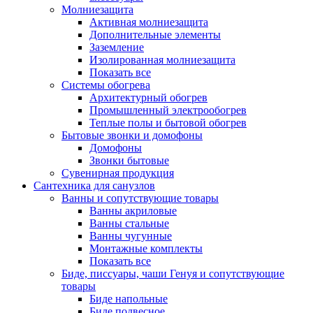
Молниезащита
Активная молниезащита
Дополнительные элементы
Заземление
Изолированная молниезащита
Показать все
Системы обогрева
Архитектурный обогрев
Промышленный электрообогрев
Теплые полы и бытовой обогрев
Бытовые звонки и домофоны
Домофоны
Звонки бытовые
Сувенирная продукция
Сантехника для санузлов
Ванны и сопутствующие товары
Ванны акриловые
Ванны стальные
Ванны чугунные
Монтажные комплекты
Показать все
Биде, писсуары, чаши Генуя и сопутствующие
товары
Биде напольные
Биде подвесное