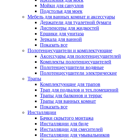
Мойки для санузлов
Подстолья для моек
Мебель для ванных комнат и аксессуары
Держатели для туалетной бумаги
Диспенсеры для жидкостей
Ершики для унитаза
Зеркала для ванной
Показать все
Полотенцесушители и комплектующие
Аксессуары для полотенцесушителей
Комплекты полотенцесушителей
Полотенцесушители водяные
Полотенцесушители электрические
Трапы
Комплектующие для трапов
Трап для подвалов и тех.помещений
Трапы для балконов и террас
Трапы для ванных комнат
Показать все
Инсталляции
Бачки скрытого монтажа
Инсталляции для биде
Инсталляции для смесителей
Инсталляции для умывальников