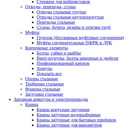
Стержни для вибровставок
Отводы, переходы, сгоны
Отводы стальные гнутые
Отводы стальные крутоизогнутые
Переходы стальные
Сгоны, бочата, резьбы и отрезки труб
Муфты
Грувлок (бессварные муфтовые соединения)
Муфты соединительные ПФРК и ДРК
Крепежные элементы
Болты, гайки и шайбы
Винт-шурупы, болты анкерные и дюбели
Перфорированный крепеж
Хомуты
Показать все
Опоры стальные
Тройники стальные
Фланцы стальные
Заглушки стальные
Запорная арматура и электроприводы
Краны
Краны конусные латунные
Краны латунные водоразборные
Краны латунные для бытовых приборов
Краны латунные для манометров