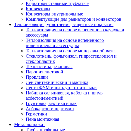
Радиаторы стальные трубчатые
Конвекторы
Конвекторы внутрипольные
Комплектующие для радиаторов и конвекторов
Теплоизоляция, уплотнения, защитные покрытия
Теплоизоляция на основе вспененного каучука и
аксессуары
Теплоизоляция на основе вспененного
полиэтилена и аксессуары
Теплоизоляция на основе минеральной ваты
Стеклоткань, фольгоизол, гидростеклоизол и
стеклопластик
Техпластина резиновая
Паронит листовой
Прокладки
Лен сантехнический и мастика
Лента ФУМ и нить уплотнительная
Набивка сальниковая, каболка и шнур
асбестоцементный
Грунтовка, мастика и лак
Асбокартон и пергамин
Герметики
Пена монтажная
Металлопрокат
Трубы профильные