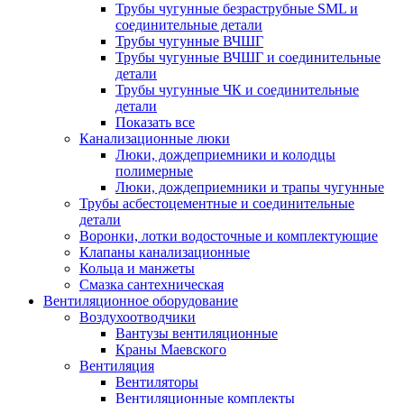
Трубы чугунные безраструбные SML и
соединительные детали
Трубы чугунные ВЧШГ
Трубы чугунные ВЧШГ и соединительные
детали
Трубы чугунные ЧК и соединительные
детали
Показать все
Канализационные люки
Люки, дождеприемники и колодцы
полимерные
Люки, дождеприемники и трапы чугунные
Трубы асбестоцементные и соединительные
детали
Воронки, лотки водосточные и комплектующие
Клапаны канализационные
Кольца и манжеты
Смазка сантехническая
Вентиляционное оборудование
Воздухоотводчики
Вантузы вентиляционные
Краны Маевского
Вентиляция
Вентиляторы
Вентиляционные комплекты