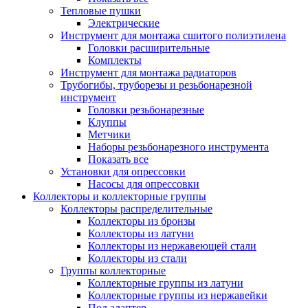
Тепловые пушки
Электрические
Инструмент для монтажа сшитого полиэтилена
Головки расширительные
Комплекты
Инструмент для монтажа радиаторов
Трубогибы, труборезы и резьбонарезной
инструмент
Головки резьбонарезные
Клуппы
Метчики
Наборы резьбонарезного инструмента
Показать все
Установки для опрессовки
Насосы для опрессовки
Коллекторы и коллекторные группы
Коллекторы распределительные
Коллекторы из бронзы
Коллекторы из латуни
Коллекторы из нержавеющей стали
Коллекторы из стали
Группы коллекторные
Коллекторные группы из латуни
Коллекторные группы из нержавейки
Под адаптер