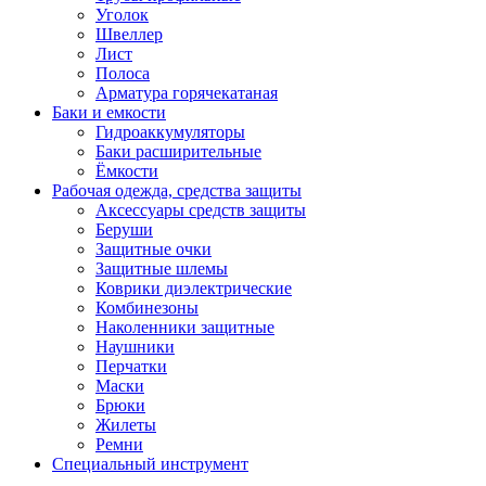
Уголок
Швеллер
Лист
Полоса
Арматура горячекатаная
Баки и емкости
Гидроаккумуляторы
Баки расширительные
Ёмкости
Рабочая одежда, средства защиты
Аксессуары средств защиты
Беруши
Защитные очки
Защитные шлемы
Коврики диэлектрические
Комбинезоны
Наколенники защитные
Наушники
Перчатки
Маски
Брюки
Жилеты
Ремни
Специальный инструмент