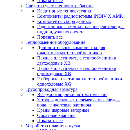
Показать все
Средства учета теплопотребления
Квартирные теплосчетчики
Компоненты радиосистемы INDIV X AMR
Компоненты сбора данных
Радиаторные счетчики–распределители для
индивидуального учета
Показать все
Теплообменное оборудование
Дополнительные компоненты для
пластинчатых теплообменников
Паяные пластинчатые теплообменники
двухходовые XB
Паяные пластинчатые теплообменники
одноходовые ХВ
Разборные пластинчатые теплообменники
одноходовые ХG
Трубопроводная арматура
Воздухоотводчики автоматические
Затворы дисковые, перемещаемая среда –
вода, гликолевые растворы
Краны шаровые запорные
Обратные клапаны
Показать все
Устройства плавного пуска