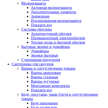
Молниезащита
Активная молниезащита
Дополнительные элементы
Заземление
Изолированная молниезащита
Показать все
Системы обогрева
Архитектурный обогрев
Промышленный электрообогрев
Теплые полы и бытовой обогрев
Бытовые звонки и домофоны
Домофоны
Звонки бытовые
Сувенирная продукция
Сантехника для санузлов
Ванны и сопутствующие товары
Ванны акриловые
Ванны стальные
Ванны чугунные
Монтажные комплекты
Показать все
Биде, писсуары, чаши Генуя и сопутствующие
товары
Биде напольные
Биде подвесное