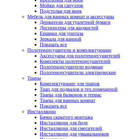
Мойки для санузлов
Подстолья для моек
Мебель для ванных комнат и аксессуары
Держатели для туалетной бумаги
Диспенсеры для жидкостей
Ершики для унитаза
Зеркала для ванной
Показать все
Полотенцесушители и комплектующие
Аксессуары для полотенцесушителей
Комплекты полотенцесушителей
Полотенцесушители водяные
Полотенцесушители электрические
Трапы
Комплектующие для трапов
Трап для подвалов и тех.помещений
Трапы для балконов и террас
Трапы для ванных комнат
Показать все
Инсталляции
Бачки скрытого монтажа
Инсталляции для биде
Инсталляции для смесителей
Инсталляции для умывальников