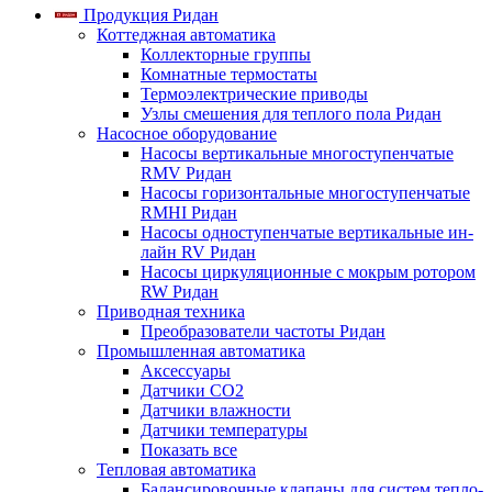
Продукция Ридан
Коттеджная автоматика
Коллекторные группы
Комнатные термостаты
Термоэлектрические приводы
Узлы смешения для теплого пола Ридан
Насосное оборудование
Насосы вертикальные многоступенчатые
RMV Ридан
Насосы горизонтальные многоступенчатые
RMHI Ридан
Насосы одноступенчатые вертикальные ин-
лайн RV Ридан
Насосы циркуляционные с мокрым ротором
RW Ридан
Приводная техника
Преобразователи частоты Ридан
Промышленная автоматика
Аксессуары
Датчики CO2
Датчики влажности
Датчики температуры
Показать все
Тепловая автоматика
Балансировочные клапаны для систем тепло-