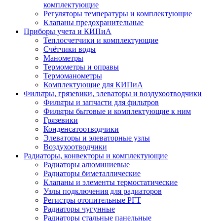
комплектующие
Регуляторы температуры и комплектующие
Клапаны предохранительные
Приборы учета и КИПиА
Теплосчетчики и комплектующие
Счётчики воды
Манометры
Термометры и оправы
Термоманометры
Комплектующие для КИПиА
Фильтры, грязевики, элеваторы и воздухоотводчики
Фильтры и запчасти для фильтров
Фильтры бытовые и комплектующие к ним
Грязевики
Конденсатоотводчики
Элеваторы и элеваторные узлы
Воздухоотводчики
Радиаторы, конвекторы и комплектующие
Радиаторы алюминиевые
Радиаторы биметаллические
Клапаны и элементы термостатические
Узлы подключения для радиаторов
Регистры отопительные РГТ
Радиаторы чугунные
Радиаторы стальные панельные