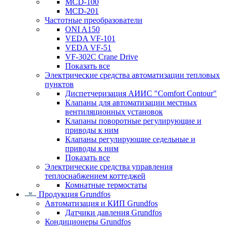
MCD-100
MCD-201
Частотные преобразователи
ONI A150
VEDA VF-101
VEDA VF-51
VF-302C Crane Drive
Показать все
Электрические средства автоматизации тепловых
пунктов
Диспетчеризация АИИС "Comfort Contour"
Клапаны для автоматизации местных
вентиляционных установок
Клапаны поворотные регулирующие и
приводы к ним
Клапаны регулирующие седельные и
приводы к ним
Показать все
Электрические средства управления
теплоснабжением коттеджей
Комнатные термостаты
Продукция Grundfos
Автоматизация и КИП Grundfos
Датчики давления Grundfos
Кондиционеры Grundfos