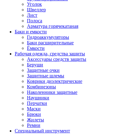
Уголок
Швеллер
Лист
Полоса
Арматура горячекатаная
Баки и емкости
Гидроаккумуляторы
Баки расширительные
Ёмкости
Рабочая одежда, средства защиты
Аксессуары средств защиты
Беруши
Защитные очки
Защитные шлемы
Коврики диэлектрические
Комбинезоны
Наколенники защитные
Наушники
Перчатки
Маски
Брюки
Жилеты
Ремни
Специальный инструмент