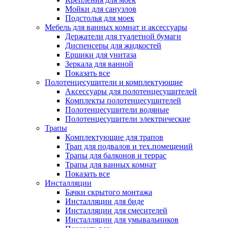
Мойки для санузлов
Подстолья для моек
Мебель для ванных комнат и аксессуары
Держатели для туалетной бумаги
Диспенсеры для жидкостей
Ершики для унитаза
Зеркала для ванной
Показать все
Полотенцесушители и комплектующие
Аксессуары для полотенцесушителей
Комплекты полотенцесушителей
Полотенцесушители водяные
Полотенцесушители электрические
Трапы
Комплектующие для трапов
Трап для подвалов и тех.помещений
Трапы для балконов и террас
Трапы для ванных комнат
Показать все
Инсталляции
Бачки скрытого монтажа
Инсталляции для биде
Инсталляции для смесителей
Инсталляции для умывальников