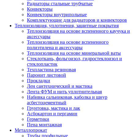
Радиаторы стальные трубчатые
Конвекторы
Конвекторы внутрипольные
Комплектующие для радиаторов и конвекторов
Теплоизоляция, уплотнения, защитные покрытия
Теплоизоляция на основе вспененного каучука и
аксессуары
Теплоизоляция на основе вспененного
полиэтилена и аксессуары
Теплоизоляция на основе минеральной ваты
Стеклоткань, фольгоизол, гидростеклоизол и
стеклопластик
Техпластина резиновая
Паронит листовой
Прокладки
Лен сантехнический и мастика
Лента ФУМ и нить уплотнительная
Набивка сальниковая, каболка и шнур
асбестоцементный
Грунтовка, мастика и лак
Асбокартон и пергамин
Герметики
Пена монтажная
Металлопрокат
Трубы профильные