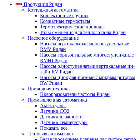
Продукция Ридан
Коттеджная автоматика
Коллекторные группы
Комнатные термостаты
Термоэлектрические приводы
Узлы смешения для теплого пола Ридан
Насосное оборудование
Насосы вертикальные многоступенчатые
RMV Ридан
Насосы горизонтальные многоступенчатые
RMHI Ридан
Насосы одноступенчатые вертикальные ин-
лайн RV Ридан
Насосы циркуляционные с мокрым ротором
RW Ридан
Приводная техника
Преобразователи частоты Ридан
Промышленная автоматика
Аксессуары
Датчики CO2
Датчики влажности
Датчики температуры
Показать все
Тепловая автоматика
Балансировочные клапаны для систем тепло-