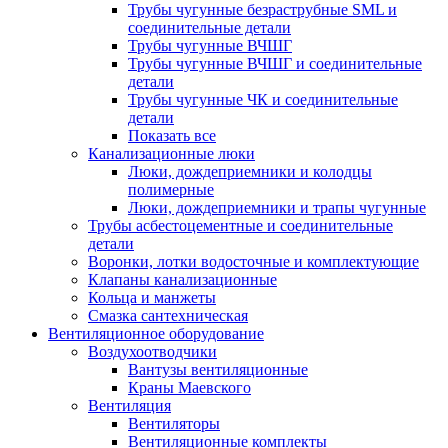
Трубы чугунные безраструбные SML и
соединительные детали
Трубы чугунные ВЧШГ
Трубы чугунные ВЧШГ и соединительные
детали
Трубы чугунные ЧК и соединительные
детали
Показать все
Канализационные люки
Люки, дождеприемники и колодцы
полимерные
Люки, дождеприемники и трапы чугунные
Трубы асбестоцементные и соединительные
детали
Воронки, лотки водосточные и комплектующие
Клапаны канализационные
Кольца и манжеты
Смазка сантехническая
Вентиляционное оборудование
Воздухоотводчики
Вантузы вентиляционные
Краны Маевского
Вентиляция
Вентиляторы
Вентиляционные комплекты