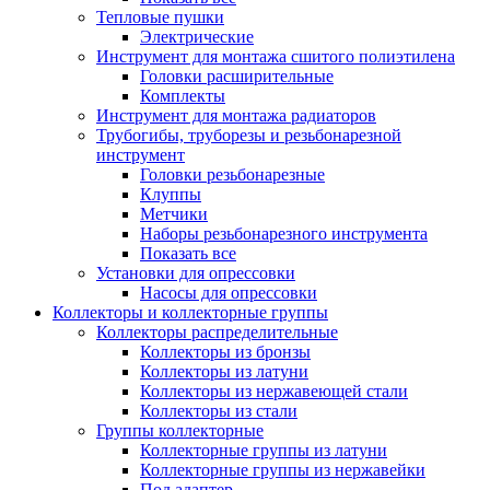
Тепловые пушки
Электрические
Инструмент для монтажа сшитого полиэтилена
Головки расширительные
Комплекты
Инструмент для монтажа радиаторов
Трубогибы, труборезы и резьбонарезной
инструмент
Головки резьбонарезные
Клуппы
Метчики
Наборы резьбонарезного инструмента
Показать все
Установки для опрессовки
Насосы для опрессовки
Коллекторы и коллекторные группы
Коллекторы распределительные
Коллекторы из бронзы
Коллекторы из латуни
Коллекторы из нержавеющей стали
Коллекторы из стали
Группы коллекторные
Коллекторные группы из латуни
Коллекторные группы из нержавейки
Под адаптер