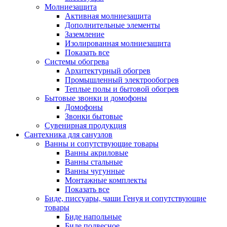
Молниезащита
Активная молниезащита
Дополнительные элементы
Заземление
Изолированная молниезащита
Показать все
Системы обогрева
Архитектурный обогрев
Промышленный электрообогрев
Теплые полы и бытовой обогрев
Бытовые звонки и домофоны
Домофоны
Звонки бытовые
Сувенирная продукция
Сантехника для санузлов
Ванны и сопутствующие товары
Ванны акриловые
Ванны стальные
Ванны чугунные
Монтажные комплекты
Показать все
Биде, писсуары, чаши Генуя и сопутствующие
товары
Биде напольные
Биде подвесное