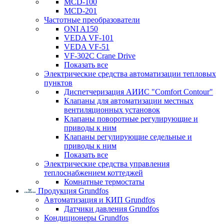
MCD-100
MCD-201
Частотные преобразователи
ONI A150
VEDA VF-101
VEDA VF-51
VF-302C Crane Drive
Показать все
Электрические средства автоматизации тепловых
пунктов
Диспетчеризация АИИС "Comfort Contour"
Клапаны для автоматизации местных
вентиляционных установок
Клапаны поворотные регулирующие и
приводы к ним
Клапаны регулирующие седельные и
приводы к ним
Показать все
Электрические средства управления
теплоснабжением коттеджей
Комнатные термостаты
Продукция Grundfos
Автоматизация и КИП Grundfos
Датчики давления Grundfos
Кондиционеры Grundfos