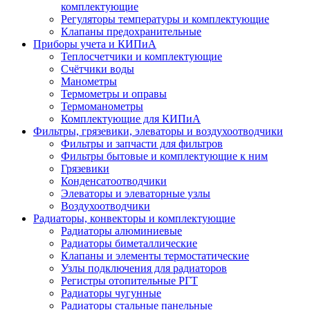
комплектующие
Регуляторы температуры и комплектующие
Клапаны предохранительные
Приборы учета и КИПиА
Теплосчетчики и комплектующие
Счётчики воды
Манометры
Термометры и оправы
Термоманометры
Комплектующие для КИПиА
Фильтры, грязевики, элеваторы и воздухоотводчики
Фильтры и запчасти для фильтров
Фильтры бытовые и комплектующие к ним
Грязевики
Конденсатоотводчики
Элеваторы и элеваторные узлы
Воздухоотводчики
Радиаторы, конвекторы и комплектующие
Радиаторы алюминиевые
Радиаторы биметаллические
Клапаны и элементы термостатические
Узлы подключения для радиаторов
Регистры отопительные РГТ
Радиаторы чугунные
Радиаторы стальные панельные