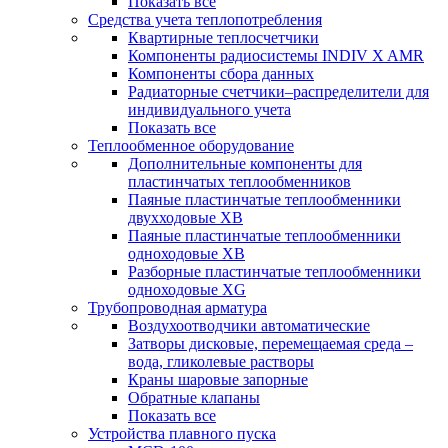
Показать все
Средства учета теплопотребления
Квартирные теплосчетчики
Компоненты радиосистемы INDIV X AMR
Компоненты сбора данных
Радиаторные счетчики–распределители для
индивидуального учета
Показать все
Теплообменное оборудование
Дополнительные компоненты для
пластинчатых теплообменников
Паяные пластинчатые теплообменники
двухходовые XB
Паяные пластинчатые теплообменники
одноходовые ХВ
Разборные пластинчатые теплообменники
одноходовые ХG
Трубопроводная арматура
Воздухоотводчики автоматические
Затворы дисковые, перемещаемая среда –
вода, гликолевые растворы
Краны шаровые запорные
Обратные клапаны
Показать все
Устройства плавного пуска