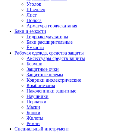
Уголок
Швеллер
Лист
Полоса
Арматура горячекатаная
Баки и емкости
Гидроаккумуляторы
Баки расширительные
Ёмкости
Рабочая одежда, средства защиты
Аксессуары средств защиты
Беруши
Защитные очки
Защитные шлемы
Коврики диэлектрические
Комбинезоны
Наколенники защитные
Наушники
Перчатки
Маски
Брюки
Жилеты
Ремни
Специальный инструмент