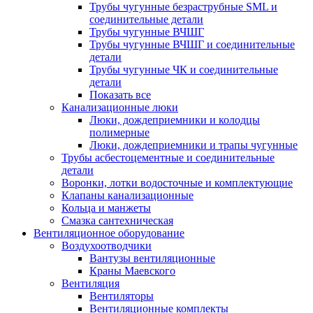
Трубы чугунные безраструбные SML и
соединительные детали
Трубы чугунные ВЧШГ
Трубы чугунные ВЧШГ и соединительные
детали
Трубы чугунные ЧК и соединительные
детали
Показать все
Канализационные люки
Люки, дождеприемники и колодцы
полимерные
Люки, дождеприемники и трапы чугунные
Трубы асбестоцементные и соединительные
детали
Воронки, лотки водосточные и комплектующие
Клапаны канализационные
Кольца и манжеты
Смазка сантехническая
Вентиляционное оборудование
Воздухоотводчики
Вантузы вентиляционные
Краны Маевского
Вентиляция
Вентиляторы
Вентиляционные комплекты