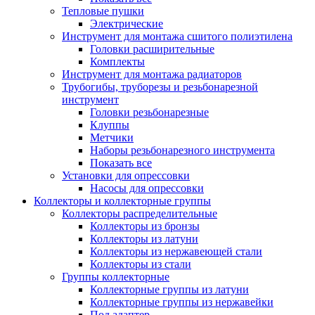
Тепловые пушки
Электрические
Инструмент для монтажа сшитого полиэтилена
Головки расширительные
Комплекты
Инструмент для монтажа радиаторов
Трубогибы, труборезы и резьбонарезной
инструмент
Головки резьбонарезные
Клуппы
Метчики
Наборы резьбонарезного инструмента
Показать все
Установки для опрессовки
Насосы для опрессовки
Коллекторы и коллекторные группы
Коллекторы распределительные
Коллекторы из бронзы
Коллекторы из латуни
Коллекторы из нержавеющей стали
Коллекторы из стали
Группы коллекторные
Коллекторные группы из латуни
Коллекторные группы из нержавейки
Под адаптер