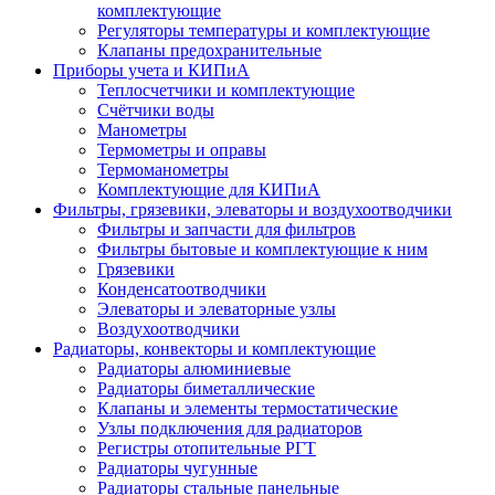
комплектующие
Регуляторы температуры и комплектующие
Клапаны предохранительные
Приборы учета и КИПиА
Теплосчетчики и комплектующие
Счётчики воды
Манометры
Термометры и оправы
Термоманометры
Комплектующие для КИПиА
Фильтры, грязевики, элеваторы и воздухоотводчики
Фильтры и запчасти для фильтров
Фильтры бытовые и комплектующие к ним
Грязевики
Конденсатоотводчики
Элеваторы и элеваторные узлы
Воздухоотводчики
Радиаторы, конвекторы и комплектующие
Радиаторы алюминиевые
Радиаторы биметаллические
Клапаны и элементы термостатические
Узлы подключения для радиаторов
Регистры отопительные РГТ
Радиаторы чугунные
Радиаторы стальные панельные