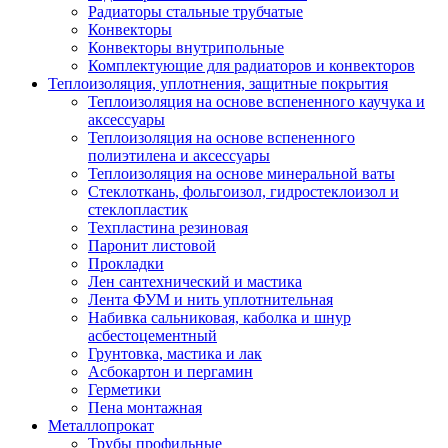
Радиаторы стальные трубчатые
Конвекторы
Конвекторы внутрипольные
Комплектующие для радиаторов и конвекторов
Теплоизоляция, уплотнения, защитные покрытия
Теплоизоляция на основе вспененного каучука и
аксессуары
Теплоизоляция на основе вспененного
полиэтилена и аксессуары
Теплоизоляция на основе минеральной ваты
Стеклоткань, фольгоизол, гидростеклоизол и
стеклопластик
Техпластина резиновая
Паронит листовой
Прокладки
Лен сантехнический и мастика
Лента ФУМ и нить уплотнительная
Набивка сальниковая, каболка и шнур
асбестоцементный
Грунтовка, мастика и лак
Асбокартон и пергамин
Герметики
Пена монтажная
Металлопрокат
Трубы профильные