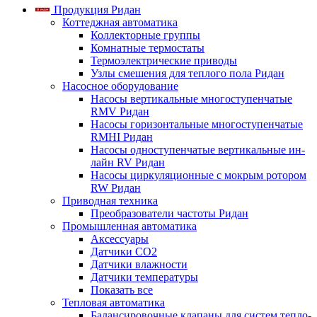
Продукция Ридан
Коттеджная автоматика
Коллекторные группы
Комнатные термостаты
Термоэлектрические приводы
Узлы смешения для теплого пола Ридан
Насосное оборудование
Насосы вертикальные многоступенчатые
RMV Ридан
Насосы горизонтальные многоступенчатые
RMHI Ридан
Насосы одноступенчатые вертикальные ин-
лайн RV Ридан
Насосы циркуляционные с мокрым ротором
RW Ридан
Приводная техника
Преобразователи частоты Ридан
Промышленная автоматика
Аксессуары
Датчики CO2
Датчики влажности
Датчики температуры
Показать все
Тепловая автоматика
Балансировочные клапаны для систем тепло-