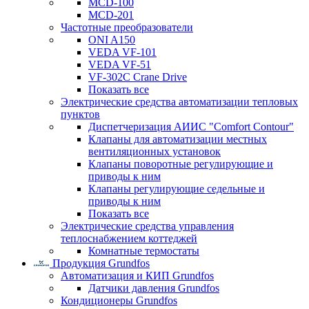
MCD-100
MCD-201
Частотные преобразователи
ONI A150
VEDA VF-101
VEDA VF-51
VF-302C Crane Drive
Показать все
Электрические средства автоматизации тепловых
пунктов
Диспетчеризация АИИС "Comfort Contour"
Клапаны для автоматизации местных
вентиляционных установок
Клапаны поворотные регулирующие и
приводы к ним
Клапаны регулирующие седельные и
приводы к ним
Показать все
Электрические средства управления
теплоснабжением коттеджей
Комнатные термостаты
Продукция Grundfos
Автоматизация и КИП Grundfos
Датчики давления Grundfos
Кондиционеры Grundfos