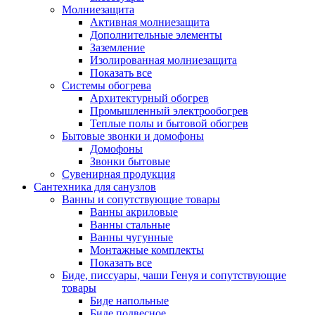
Молниезащита
Активная молниезащита
Дополнительные элементы
Заземление
Изолированная молниезащита
Показать все
Системы обогрева
Архитектурный обогрев
Промышленный электрообогрев
Теплые полы и бытовой обогрев
Бытовые звонки и домофоны
Домофоны
Звонки бытовые
Сувенирная продукция
Сантехника для санузлов
Ванны и сопутствующие товары
Ванны акриловые
Ванны стальные
Ванны чугунные
Монтажные комплекты
Показать все
Биде, писсуары, чаши Генуя и сопутствующие
товары
Биде напольные
Биде подвесное