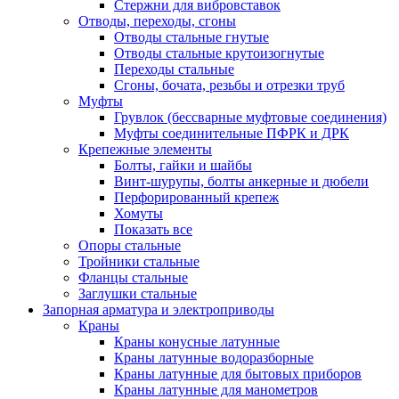
Стержни для вибровставок
Отводы, переходы, сгоны
Отводы стальные гнутые
Отводы стальные крутоизогнутые
Переходы стальные
Сгоны, бочата, резьбы и отрезки труб
Муфты
Грувлок (бессварные муфтовые соединения)
Муфты соединительные ПФРК и ДРК
Крепежные элементы
Болты, гайки и шайбы
Винт-шурупы, болты анкерные и дюбели
Перфорированный крепеж
Хомуты
Показать все
Опоры стальные
Тройники стальные
Фланцы стальные
Заглушки стальные
Запорная арматура и электроприводы
Краны
Краны конусные латунные
Краны латунные водоразборные
Краны латунные для бытовых приборов
Краны латунные для манометров