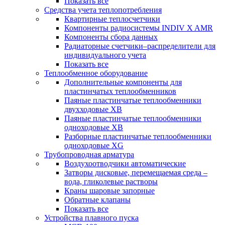
Показать все
Средства учета теплопотребления
Квартирные теплосчетчики
Компоненты радиосистемы INDIV X AMR
Компоненты сбора данных
Радиаторные счетчики–распределители для
индивидуального учета
Показать все
Теплообменное оборудование
Дополнительные компоненты для
пластинчатых теплообменников
Паяные пластинчатые теплообменники
двухходовые XB
Паяные пластинчатые теплообменники
одноходовые ХВ
Разборные пластинчатые теплообменники
одноходовые ХG
Трубопроводная арматура
Воздухоотводчики автоматические
Затворы дисковые, перемещаемая среда –
вода, гликолевые растворы
Краны шаровые запорные
Обратные клапаны
Показать все
Устройства плавного пуска