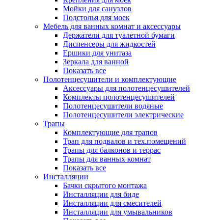
Мойки для санузлов
Подстолья для моек
Мебель для ванных комнат и аксессуары
Держатели для туалетной бумаги
Диспенсеры для жидкостей
Ершики для унитаза
Зеркала для ванной
Показать все
Полотенцесушители и комплектующие
Аксессуары для полотенцесушителей
Комплекты полотенцесушителей
Полотенцесушители водяные
Полотенцесушители электрические
Трапы
Комплектующие для трапов
Трап для подвалов и тех.помещений
Трапы для балконов и террас
Трапы для ванных комнат
Показать все
Инсталляции
Бачки скрытого монтажа
Инсталляции для биде
Инсталляции для смесителей
Инсталляции для умывальников