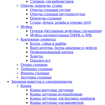
Стержни для вибровставок
Отводы, переходы, сгоны
Отводы стальные гнутые
Отводы стальные крутоизогнутые
Переходы стальные
Сгоны, бочата, резьбы и отрезки труб
Муфты
Грувлок (бессварные муфтовые соединения)
Муфты соединительные ПФРК и ДРК
Крепежные элементы
Болты, гайки и шайбы
Винт-шурупы, болты анкерные и дюбели
Перфорированный крепеж
Хомуты
Показать все
Опоры стальные
Тройники стальные
Фланцы стальные
Заглушки стальные
Запорная арматура и электроприводы
Краны
Краны конусные латунные
Краны латунные водоразборные
Краны латунные для бытовых приборов
Краны латунные для манометров