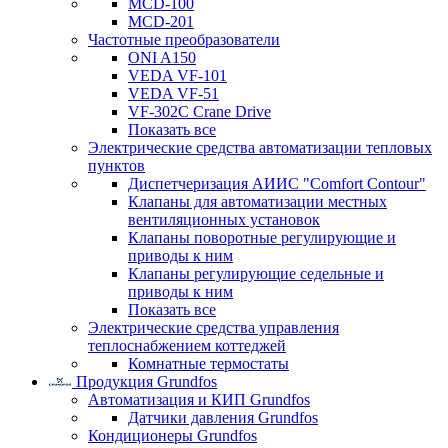
MCD-100
MCD-201
Частотные преобразователи
ONI A150
VEDA VF-101
VEDA VF-51
VF-302C Crane Drive
Показать все
Электрические средства автоматизации тепловых
пунктов
Диспетчеризация АИИС "Comfort Contour"
Клапаны для автоматизации местных
вентиляционных установок
Клапаны поворотные регулирующие и
приводы к ним
Клапаны регулирующие седельные и
приводы к ним
Показать все
Электрические средства управления
теплоснабжением коттеджей
Комнатные термостаты
Продукция Grundfos
Автоматизация и КИП Grundfos
Датчики давления Grundfos
Кондиционеры Grundfos