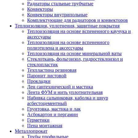
Радиаторы стальные трубчатые
Конвекторы
Конвекторы внутрипольные
Комплектующие для радиаторов и конвекторов
Теплоизоляция, уплотнения, защитные покрытия
Теплоизоляция на основе вспененного каучука и
аксессуары
Теплоизоляция на основе вспененного
полиэтилена и аксессуары
Теплоизоляция на основе минеральной ваты
Стеклоткань, фольгоизол, гидростеклоизол и
стеклопластик
Техпластина резиновая
Паронит листовой
Прокладки
Лен сантехнический и мастика
Лента ФУМ и нить уплотнительная
Набивка сальниковая, каболка и шнур
асбестоцементный
Грунтовка, мастика и лак
Асбокартон и пергамин
Герметики
Пена монтажная
Металлопрокат
Трубы профильные