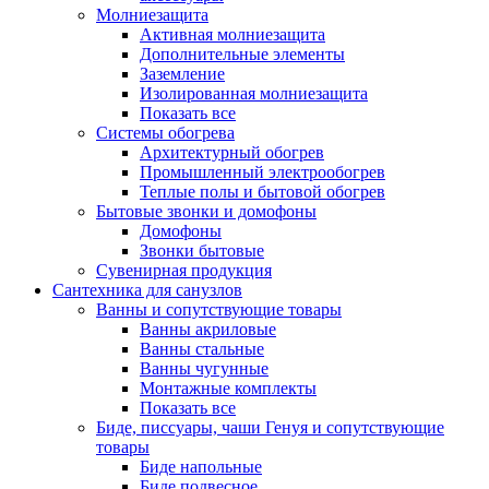
Молниезащита
Активная молниезащита
Дополнительные элементы
Заземление
Изолированная молниезащита
Показать все
Системы обогрева
Архитектурный обогрев
Промышленный электрообогрев
Теплые полы и бытовой обогрев
Бытовые звонки и домофоны
Домофоны
Звонки бытовые
Сувенирная продукция
Сантехника для санузлов
Ванны и сопутствующие товары
Ванны акриловые
Ванны стальные
Ванны чугунные
Монтажные комплекты
Показать все
Биде, писсуары, чаши Генуя и сопутствующие
товары
Биде напольные
Биде подвесное