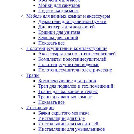
Мойки для санузлов
Подстолья для моек
Мебель для ванных комнат и аксессуары
Держатели для туалетной бумаги
Диспенсеры для жидкостей
Ершики для унитаза
Зеркала для ванной
Показать все
Полотенцесушители и комплектующие
Аксессуары для полотенцесушителей
Комплекты полотенцесушителей
Полотенцесушители водяные
Полотенцесушители электрические
Трапы
Комплектующие для трапов
Трап для подвалов и тех.помещений
Трапы для балконов и террас
Трапы для ванных комнат
Показать все
Инсталляции
Бачки скрытого монтажа
Инсталляции для биде
Инсталляции для смесителей
Инсталляции для умывальников