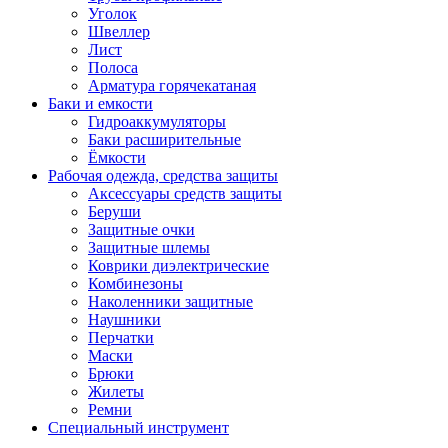
Уголок
Швеллер
Лист
Полоса
Арматура горячекатаная
Баки и емкости
Гидроаккумуляторы
Баки расширительные
Ёмкости
Рабочая одежда, средства защиты
Аксессуары средств защиты
Беруши
Защитные очки
Защитные шлемы
Коврики диэлектрические
Комбинезоны
Наколенники защитные
Наушники
Перчатки
Маски
Брюки
Жилеты
Ремни
Специальный инструмент