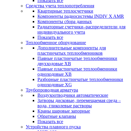
Показать все
Средства учета теплопотребления
Квартирные теплосчетчики
Компоненты радиосистемы INDIV X AMR
Компоненты сбора данных
Радиаторные счетчики–распределители для
индивидуального учета
Показать все
Теплообменное оборудование
Дополнительные компоненты для
пластинчатых теплообменников
Паяные пластинчатые теплообменники
двухходовые XB
Паяные пластинчатые теплообменники
одноходовые ХВ
Разборные пластинчатые теплообменники
одноходовые ХG
Трубопроводная арматура
Воздухоотводчики автоматические
Затворы дисковые, перемещаемая среда –
вода, гликолевые растворы
Краны шаровые запорные
Обратные клапаны
Показать все
Устройства плавного пуска