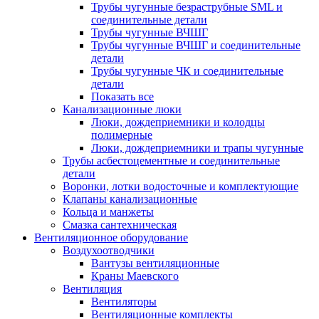
Трубы чугунные безраструбные SML и
соединительные детали
Трубы чугунные ВЧШГ
Трубы чугунные ВЧШГ и соединительные
детали
Трубы чугунные ЧК и соединительные
детали
Показать все
Канализационные люки
Люки, дождеприемники и колодцы
полимерные
Люки, дождеприемники и трапы чугунные
Трубы асбестоцементные и соединительные
детали
Воронки, лотки водосточные и комплектующие
Клапаны канализационные
Кольца и манжеты
Смазка сантехническая
Вентиляционное оборудование
Воздухоотводчики
Вантузы вентиляционные
Краны Маевского
Вентиляция
Вентиляторы
Вентиляционные комплекты