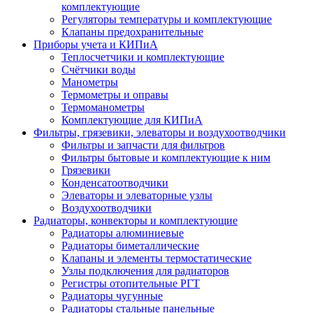
комплектующие
Регуляторы температуры и комплектующие
Клапаны предохранительные
Приборы учета и КИПиА
Теплосчетчики и комплектующие
Счётчики воды
Манометры
Термометры и оправы
Термоманометры
Комплектующие для КИПиА
Фильтры, грязевики, элеваторы и воздухоотводчики
Фильтры и запчасти для фильтров
Фильтры бытовые и комплектующие к ним
Грязевики
Конденсатоотводчики
Элеваторы и элеваторные узлы
Воздухоотводчики
Радиаторы, конвекторы и комплектующие
Радиаторы алюминиевые
Радиаторы биметаллические
Клапаны и элементы термостатические
Узлы подключения для радиаторов
Регистры отопительные РГТ
Радиаторы чугунные
Радиаторы стальные панельные