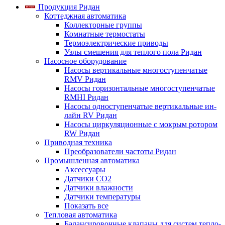
Продукция Ридан
Коттеджная автоматика
Коллекторные группы
Комнатные термостаты
Термоэлектрические приводы
Узлы смешения для теплого пола Ридан
Насосное оборудование
Насосы вертикальные многоступенчатые
RMV Ридан
Насосы горизонтальные многоступенчатые
RMHI Ридан
Насосы одноступенчатые вертикальные ин-
лайн RV Ридан
Насосы циркуляционные с мокрым ротором
RW Ридан
Приводная техника
Преобразователи частоты Ридан
Промышленная автоматика
Аксессуары
Датчики CO2
Датчики влажности
Датчики температуры
Показать все
Тепловая автоматика
Балансировочные клапаны для систем тепло-