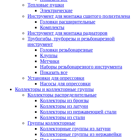
Тепловые пушки
Электрические
Инструмент для монтажа сшитого полиэтилена
Головки расширительные
Комплекты
Инструмент для монтажа радиаторов
Трубогибы, труборезы и резьбонарезной
инструмент
Головки резьбонарезные
Клуппы
Метчики
Наборы резьбонарезного инструмента
Показать все
Установки для опрессовки
Насосы для опрессовки
Коллекторы и коллекторные группы
Коллекторы распределительные
Коллекторы из бронзы
Коллекторы из латуни
Коллекторы из нержавеющей стали
Коллекторы из стали
Группы коллекторные
Коллекторные группы из латуни
Коллекторные группы из нержавейки
Под адаптер