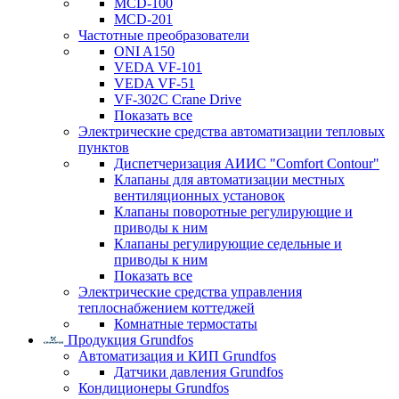
MCD-100
MCD-201
Частотные преобразователи
ONI A150
VEDA VF-101
VEDA VF-51
VF-302C Crane Drive
Показать все
Электрические средства автоматизации тепловых
пунктов
Диспетчеризация АИИС "Comfort Contour"
Клапаны для автоматизации местных
вентиляционных установок
Клапаны поворотные регулирующие и
приводы к ним
Клапаны регулирующие седельные и
приводы к ним
Показать все
Электрические средства управления
теплоснабжением коттеджей
Комнатные термостаты
Продукция Grundfos
Автоматизация и КИП Grundfos
Датчики давления Grundfos
Кондиционеры Grundfos