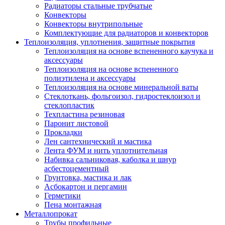
Радиаторы стальные трубчатые
Конвекторы
Конвекторы внутрипольные
Комплектующие для радиаторов и конвекторов
Теплоизоляция, уплотнения, защитные покрытия
Теплоизоляция на основе вспененного каучука и
аксессуары
Теплоизоляция на основе вспененного
полиэтилена и аксессуары
Теплоизоляция на основе минеральной ваты
Стеклоткань, фольгоизол, гидростеклоизол и
стеклопластик
Техпластина резиновая
Паронит листовой
Прокладки
Лен сантехнический и мастика
Лента ФУМ и нить уплотнительная
Набивка сальниковая, каболка и шнур
асбестоцементный
Грунтовка, мастика и лак
Асбокартон и пергамин
Герметики
Пена монтажная
Металлопрокат
Трубы профильные