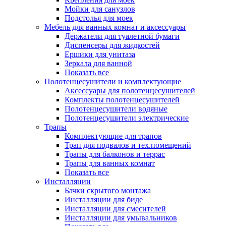
Мойки для санузлов
Подстолья для моек
Мебель для ванных комнат и аксессуары
Держатели для туалетной бумаги
Диспенсеры для жидкостей
Ершики для унитаза
Зеркала для ванной
Показать все
Полотенцесушители и комплектующие
Аксессуары для полотенцесушителей
Комплекты полотенцесушителей
Полотенцесушители водяные
Полотенцесушители электрические
Трапы
Комплектующие для трапов
Трап для подвалов и тех.помещений
Трапы для балконов и террас
Трапы для ванных комнат
Показать все
Инсталляции
Бачки скрытого монтажа
Инсталляции для биде
Инсталляции для смесителей
Инсталляции для умывальников