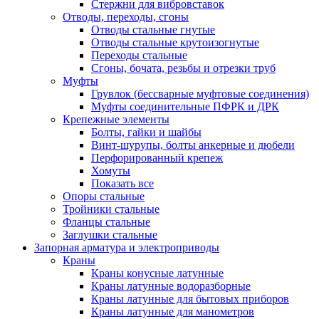
Стержни для вибровставок
Отводы, переходы, сгоны
Отводы стальные гнутые
Отводы стальные крутоизогнутые
Переходы стальные
Сгоны, бочата, резьбы и отрезки труб
Муфты
Грувлок (бессварные муфтовые соединения)
Муфты соединительные ПФРК и ДРК
Крепежные элементы
Болты, гайки и шайбы
Винт-шурупы, болты анкерные и дюбели
Перфорированный крепеж
Хомуты
Показать все
Опоры стальные
Тройники стальные
Фланцы стальные
Заглушки стальные
Запорная арматура и электроприводы
Краны
Краны конусные латунные
Краны латунные водоразборные
Краны латунные для бытовых приборов
Краны латунные для манометров