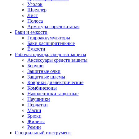
Уголок
Швеллер
Лист
Полоса
Арматура горячекатаная
Баки и емкости
Гидроаккумуляторы
Баки расширительные
Ёмкости
Рабочая одежда, средства защиты
Аксессуары средств защиты
Беруши
Защитные очки
Защитные шлемы
Коврики диэлектрические
Комбинезоны
Наколенники защитные
Наушники
Перчатки
Маски
Брюки
Жилеты
Ремни
Специальный инструмент