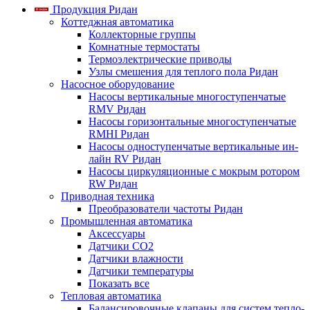
Продукция Ридан
Коттеджная автоматика
Коллекторные группы
Комнатные термостаты
Термоэлектрические приводы
Узлы смешения для теплого пола Ридан
Насосное оборудование
Насосы вертикальные многоступенчатые
RMV Ридан
Насосы горизонтальные многоступенчатые
RMHI Ридан
Насосы одноступенчатые вертикальные ин-
лайн RV Ридан
Насосы циркуляционные с мокрым ротором
RW Ридан
Приводная техника
Преобразователи частоты Ридан
Промышленная автоматика
Аксессуары
Датчики CO2
Датчики влажности
Датчики температуры
Показать все
Тепловая автоматика
Балансировочные клапаны для систем тепло-