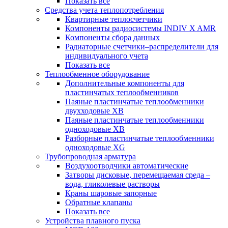
Показать все
Средства учета теплопотребления
Квартирные теплосчетчики
Компоненты радиосистемы INDIV X AMR
Компоненты сбора данных
Радиаторные счетчики–распределители для
индивидуального учета
Показать все
Теплообменное оборудование
Дополнительные компоненты для
пластинчатых теплообменников
Паяные пластинчатые теплообменники
двухходовые XB
Паяные пластинчатые теплообменники
одноходовые ХВ
Разборные пластинчатые теплообменники
одноходовые ХG
Трубопроводная арматура
Воздухоотводчики автоматические
Затворы дисковые, перемещаемая среда –
вода, гликолевые растворы
Краны шаровые запорные
Обратные клапаны
Показать все
Устройства плавного пуска