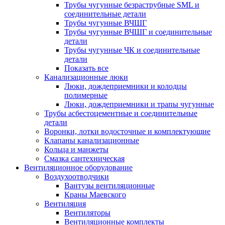
Трубы чугунные безраструбные SML и
соединительные детали
Трубы чугунные ВЧШГ
Трубы чугунные ВЧШГ и соединительные
детали
Трубы чугунные ЧК и соединительные
детали
Показать все
Канализационные люки
Люки, дождеприемники и колодцы
полимерные
Люки, дождеприемники и трапы чугунные
Трубы асбестоцементные и соединительные
детали
Воронки, лотки водосточные и комплектующие
Клапаны канализационные
Кольца и манжеты
Смазка сантехническая
Вентиляционное оборудование
Воздухоотводчики
Вантузы вентиляционные
Краны Маевского
Вентиляция
Вентиляторы
Вентиляционные комплекты