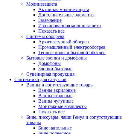
Молниезащита
Активная молниезащита
Дополнительные элементы
Заземление
Изолированная молниезащита
Показать все
Системы обогрева
Архитектурный обогрев
Промышленный электрообогрев
Теплые полы и бытовой обогрев
Бытовые звонки и домофоны
Домофоны
Звонки бытовые
Сувенирная продукция
Сантехника для санузлов
Ванны и сопутствующие товары
Ванны акриловые
Ванны стальные
Ванны чугунные
Монтажные комплекты
Показать все
Биде, писсуары, чаши Генуя и сопутствующие
товары
Биде напольные
Биде подвесное