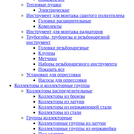
Тепловые пушки
Электрические
Инструмент для монтажа сшитого полиэтилена
Головки расширительные
Комплекты
Инструмент для монтажа радиаторов
Трубогибы, труборезы и резьбонарезной
инструмент
Головки резьбонарезные
Клуппы
Метчики
Наборы резьбонарезного инструмента
Показать все
Установки для опрессовки
Насосы для опрессовки
Коллекторы и коллекторные группы
Коллекторы распределительные
Коллекторы из бронзы
Коллекторы из латуни
Коллекторы из нержавеющей стали
Коллекторы из стали
Группы коллекторные
Коллекторные группы из латуни
Коллекторные группы из нержавейки
Под адаптер