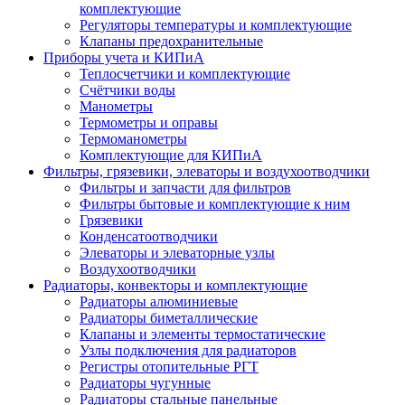
комплектующие
Регуляторы температуры и комплектующие
Клапаны предохранительные
Приборы учета и КИПиА
Теплосчетчики и комплектующие
Счётчики воды
Манометры
Термометры и оправы
Термоманометры
Комплектующие для КИПиА
Фильтры, грязевики, элеваторы и воздухоотводчики
Фильтры и запчасти для фильтров
Фильтры бытовые и комплектующие к ним
Грязевики
Конденсатоотводчики
Элеваторы и элеваторные узлы
Воздухоотводчики
Радиаторы, конвекторы и комплектующие
Радиаторы алюминиевые
Радиаторы биметаллические
Клапаны и элементы термостатические
Узлы подключения для радиаторов
Регистры отопительные РГТ
Радиаторы чугунные
Радиаторы стальные панельные