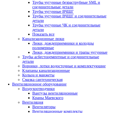
Трубы чугунные безраструбные SML и
соединительные детали
Трубы чугунные ВЧШГ
Трубы чугунные ВЧШГ и соединительные
детали
Трубы чугунные ЧК и соединительные
детали
Показать все
Канализационные люки
Люки, дождеприемники и колодцы
полимерные
Люки, дождеприемники и трапы чугунные
Трубы асбестоцементные и соединительные
детали
Воронки, лотки водосточные и комплектующие
Клапаны канализационные
Кольца и манжеты
Смазка сантехническая
Вентиляционное оборудование
Воздухоотводчики
Вантузы вентиляционные
Краны Маевского
Вентиляция
Вентиляторы
Вентиляционные комплекты