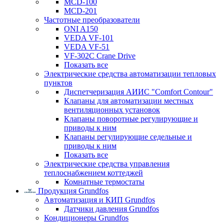
MCD-100
MCD-201
Частотные преобразователи
ONI A150
VEDA VF-101
VEDA VF-51
VF-302C Crane Drive
Показать все
Электрические средства автоматизации тепловых
пунктов
Диспетчеризация АИИС "Comfort Contour"
Клапаны для автоматизации местных
вентиляционных установок
Клапаны поворотные регулирующие и
приводы к ним
Клапаны регулирующие седельные и
приводы к ним
Показать все
Электрические средства управления
теплоснабжением коттеджей
Комнатные термостаты
Продукция Grundfos
Автоматизация и КИП Grundfos
Датчики давления Grundfos
Кондиционеры Grundfos