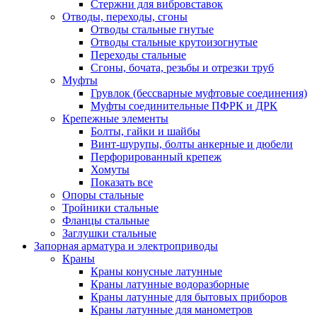
Стержни для вибровставок
Отводы, переходы, сгоны
Отводы стальные гнутые
Отводы стальные крутоизогнутые
Переходы стальные
Сгоны, бочата, резьбы и отрезки труб
Муфты
Грувлок (бессварные муфтовые соединения)
Муфты соединительные ПФРК и ДРК
Крепежные элементы
Болты, гайки и шайбы
Винт-шурупы, болты анкерные и дюбели
Перфорированный крепеж
Хомуты
Показать все
Опоры стальные
Тройники стальные
Фланцы стальные
Заглушки стальные
Запорная арматура и электроприводы
Краны
Краны конусные латунные
Краны латунные водоразборные
Краны латунные для бытовых приборов
Краны латунные для манометров