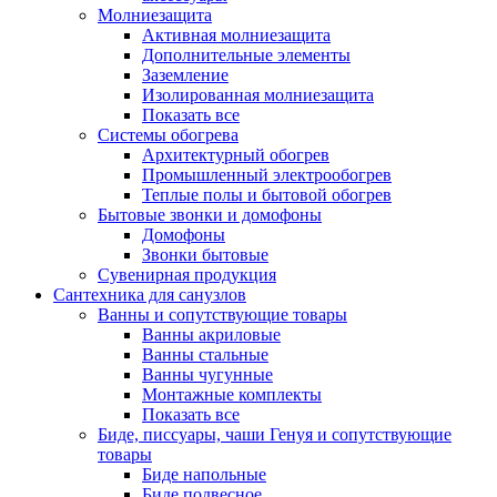
Молниезащита
Активная молниезащита
Дополнительные элементы
Заземление
Изолированная молниезащита
Показать все
Системы обогрева
Архитектурный обогрев
Промышленный электрообогрев
Теплые полы и бытовой обогрев
Бытовые звонки и домофоны
Домофоны
Звонки бытовые
Сувенирная продукция
Сантехника для санузлов
Ванны и сопутствующие товары
Ванны акриловые
Ванны стальные
Ванны чугунные
Монтажные комплекты
Показать все
Биде, писсуары, чаши Генуя и сопутствующие
товары
Биде напольные
Биде подвесное