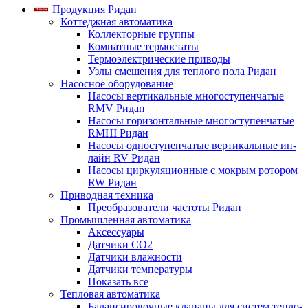
Продукция Ридан
Коттеджная автоматика
Коллекторные группы
Комнатные термостаты
Термоэлектрические приводы
Узлы смешения для теплого пола Ридан
Насосное оборудование
Насосы вертикальные многоступенчатые
RMV Ридан
Насосы горизонтальные многоступенчатые
RMHI Ридан
Насосы одноступенчатые вертикальные ин-
лайн RV Ридан
Насосы циркуляционные с мокрым ротором
RW Ридан
Приводная техника
Преобразователи частоты Ридан
Промышленная автоматика
Аксессуары
Датчики CO2
Датчики влажности
Датчики температуры
Показать все
Тепловая автоматика
Балансировочные клапаны для систем тепло-