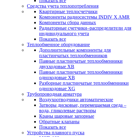
Показать все
Средства учета теплопотребления
Квартирные теплосчетчики
Компоненты радиосистемы INDIV X AMR
Компоненты сбора данных
Радиаторные счетчики–распределители для
индивидуального учета
Показать все
Теплообменное оборудование
Дополнительные компоненты для
пластинчатых теплообменников
Паяные пластинчатые теплообменники
двухходовые XB
Паяные пластинчатые теплообменники
одноходовые ХВ
Разборные пластинчатые теплообменники
одноходовые ХG
Трубопроводная арматура
Воздухоотводчики автоматические
Затворы дисковые, перемещаемая среда –
вода, гликолевые растворы
Краны шаровые запорные
Обратные клапаны
Показать все
Устройства плавного пуска