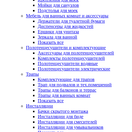
Мойки для санузлов
Подстолья для моек
Мебель для ванных комнат и аксессуары
Держатели для туалетной бумаги
Диспенсеры для жидкостей
Ершики для унитаза
Зеркала для ванной
Показать все
Полотенцесушители и комплектующие
Аксессуары для полотенцесушителей
Комплекты полотенцесушителей
Полотенцесушители водяные
Полотенцесушители электрические
Трапы
Комплектующие для трапов
Трап для подвалов и тех.помещений
Трапы для балконов и террас
Трапы для ванных комнат
Показать все
Инсталляции
Бачки скрытого монтажа
Инсталляции для биде
Инсталляции для смесителей
Инсталляции для умывальников