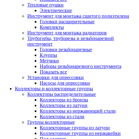
Тепловые пушки
Электрические
Инструмент для монтажа сшитого полиэтилена
Головки расширительные
Комплекты
Инструмент для монтажа радиаторов
Трубогибы, труборезы и резьбонарезной
инструмент
Головки резьбонарезные
Клуппы
Метчики
Наборы резьбонарезного инструмента
Показать все
Установки для опрессовки
Насосы для опрессовки
Коллекторы и коллекторные группы
Коллекторы распределительные
Коллекторы из бронзы
Коллекторы из латуни
Коллекторы из нержавеющей стали
Коллекторы из стали
Группы коллекторные
Коллекторные группы из латуни
Коллекторные группы из нержавейки
Под адаптер