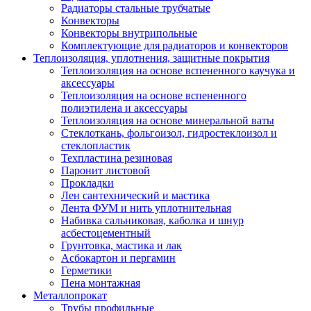
Радиаторы стальные трубчатые
Конвекторы
Конвекторы внутрипольные
Комплектующие для радиаторов и конвекторов
Теплоизоляция, уплотнения, защитные покрытия
Теплоизоляция на основе вспененного каучука и
аксессуары
Теплоизоляция на основе вспененного
полиэтилена и аксессуары
Теплоизоляция на основе минеральной ваты
Стеклоткань, фольгоизол, гидростеклоизол и
стеклопластик
Техпластина резиновая
Паронит листовой
Прокладки
Лен сантехнический и мастика
Лента ФУМ и нить уплотнительная
Набивка сальниковая, каболка и шнур
асбестоцементный
Грунтовка, мастика и лак
Асбокартон и пергамин
Герметики
Пена монтажная
Металлопрокат
Трубы профильные