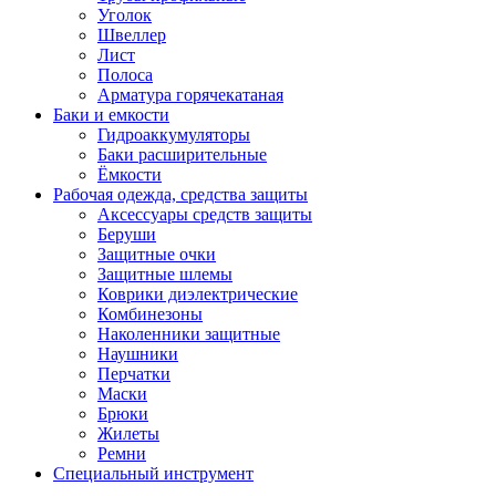
Уголок
Швеллер
Лист
Полоса
Арматура горячекатаная
Баки и емкости
Гидроаккумуляторы
Баки расширительные
Ёмкости
Рабочая одежда, средства защиты
Аксессуары средств защиты
Беруши
Защитные очки
Защитные шлемы
Коврики диэлектрические
Комбинезоны
Наколенники защитные
Наушники
Перчатки
Маски
Брюки
Жилеты
Ремни
Специальный инструмент