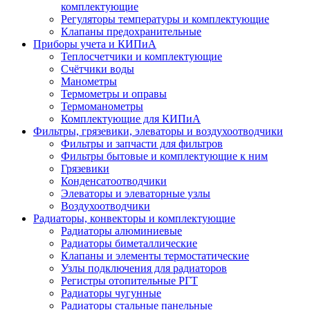
комплектующие
Регуляторы температуры и комплектующие
Клапаны предохранительные
Приборы учета и КИПиА
Теплосчетчики и комплектующие
Счётчики воды
Манометры
Термометры и оправы
Термоманометры
Комплектующие для КИПиА
Фильтры, грязевики, элеваторы и воздухоотводчики
Фильтры и запчасти для фильтров
Фильтры бытовые и комплектующие к ним
Грязевики
Конденсатоотводчики
Элеваторы и элеваторные узлы
Воздухоотводчики
Радиаторы, конвекторы и комплектующие
Радиаторы алюминиевые
Радиаторы биметаллические
Клапаны и элементы термостатические
Узлы подключения для радиаторов
Регистры отопительные РГТ
Радиаторы чугунные
Радиаторы стальные панельные