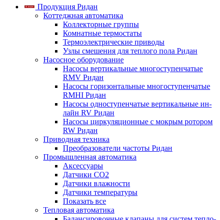
Продукция Ридан
Коттеджная автоматика
Коллекторные группы
Комнатные термостаты
Термоэлектрические приводы
Узлы смешения для теплого пола Ридан
Насосное оборудование
Насосы вертикальные многоступенчатые
RMV Ридан
Насосы горизонтальные многоступенчатые
RMHI Ридан
Насосы одноступенчатые вертикальные ин-
лайн RV Ридан
Насосы циркуляционные с мокрым ротором
RW Ридан
Приводная техника
Преобразователи частоты Ридан
Промышленная автоматика
Аксессуары
Датчики CO2
Датчики влажности
Датчики температуры
Показать все
Тепловая автоматика
Балансировочные клапаны для систем тепло-