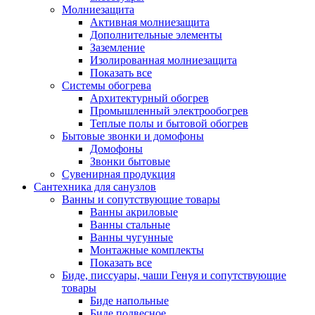
Молниезащита
Активная молниезащита
Дополнительные элементы
Заземление
Изолированная молниезащита
Показать все
Системы обогрева
Архитектурный обогрев
Промышленный электрообогрев
Теплые полы и бытовой обогрев
Бытовые звонки и домофоны
Домофоны
Звонки бытовые
Сувенирная продукция
Сантехника для санузлов
Ванны и сопутствующие товары
Ванны акриловые
Ванны стальные
Ванны чугунные
Монтажные комплекты
Показать все
Биде, писсуары, чаши Генуя и сопутствующие
товары
Биде напольные
Биде подвесное