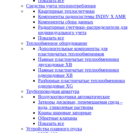
Показать все
Средства учета теплопотребления
Квартирные теплосчетчики
Компоненты радиосистемы INDIV X AMR
Компоненты сбора данных
Радиаторные счетчики–распределители для
индивидуального учета
Показать все
Теплообменное оборудование
Дополнительные компоненты для
пластинчатых теплообменников
Паяные пластинчатые теплообменники
двухходовые XB
Паяные пластинчатые теплообменники
одноходовые ХВ
Разборные пластинчатые теплообменники
одноходовые ХG
Трубопроводная арматура
Воздухоотводчики автоматические
Затворы дисковые, перемещаемая среда –
вода, гликолевые растворы
Краны шаровые запорные
Обратные клапаны
Показать все
Устройства плавного пуска