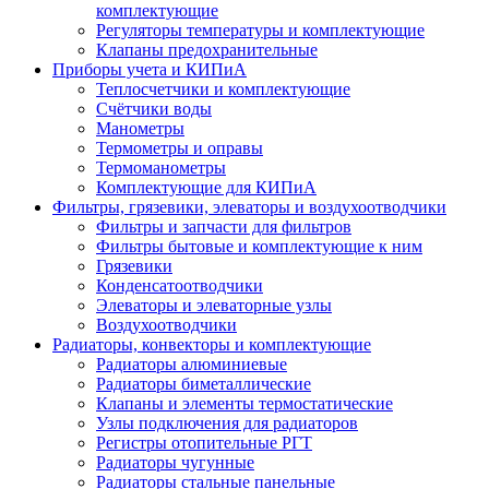
комплектующие
Регуляторы температуры и комплектующие
Клапаны предохранительные
Приборы учета и КИПиА
Теплосчетчики и комплектующие
Счётчики воды
Манометры
Термометры и оправы
Термоманометры
Комплектующие для КИПиА
Фильтры, грязевики, элеваторы и воздухоотводчики
Фильтры и запчасти для фильтров
Фильтры бытовые и комплектующие к ним
Грязевики
Конденсатоотводчики
Элеваторы и элеваторные узлы
Воздухоотводчики
Радиаторы, конвекторы и комплектующие
Радиаторы алюминиевые
Радиаторы биметаллические
Клапаны и элементы термостатические
Узлы подключения для радиаторов
Регистры отопительные РГТ
Радиаторы чугунные
Радиаторы стальные панельные