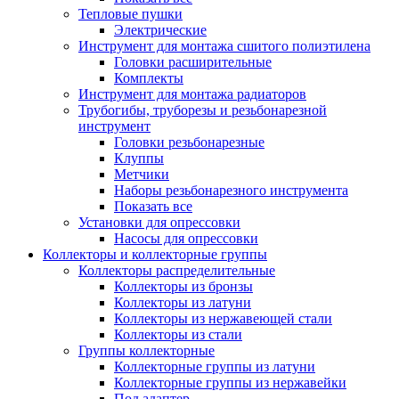
Тепловые пушки
Электрические
Инструмент для монтажа сшитого полиэтилена
Головки расширительные
Комплекты
Инструмент для монтажа радиаторов
Трубогибы, труборезы и резьбонарезной
инструмент
Головки резьбонарезные
Клуппы
Метчики
Наборы резьбонарезного инструмента
Показать все
Установки для опрессовки
Насосы для опрессовки
Коллекторы и коллекторные группы
Коллекторы распределительные
Коллекторы из бронзы
Коллекторы из латуни
Коллекторы из нержавеющей стали
Коллекторы из стали
Группы коллекторные
Коллекторные группы из латуни
Коллекторные группы из нержавейки
Под адаптер