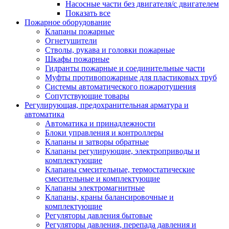
Насосные части без двигателя/с двигателем
Показать все
Пожарное оборудование
Клапаны пожарные
Огнетушители
Стволы, рукава и головки пожарные
Шкафы пожарные
Гидранты пожарные и соединительные части
Муфты противопожарные для пластиковых труб
Системы автоматического пожаротушения
Сопутствующие товары
Регулирующая, предохранительная арматура и
автоматика
Автоматика и принадлежности
Блоки управления и контроллеры
Клапаны и затворы обратные
Клапаны регулирующие, электроприводы и
комплектующие
Клапаны смесительные, термостатические
смесительные и комплектующие
Клапаны электромагнитные
Клапаны, краны балансировочные и
комплектующие
Регуляторы давления бытовые
Регуляторы давления, перепада давления и