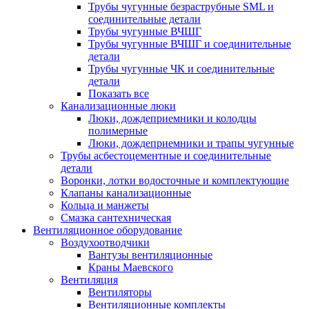
Трубы чугунные безраструбные SML и
соединительные детали
Трубы чугунные ВЧШГ
Трубы чугунные ВЧШГ и соединительные
детали
Трубы чугунные ЧК и соединительные
детали
Показать все
Канализационные люки
Люки, дождеприемники и колодцы
полимерные
Люки, дождеприемники и трапы чугунные
Трубы асбестоцементные и соединительные
детали
Воронки, лотки водосточные и комплектующие
Клапаны канализационные
Кольца и манжеты
Смазка сантехническая
Вентиляционное оборудование
Воздухоотводчики
Вантузы вентиляционные
Краны Маевского
Вентиляция
Вентиляторы
Вентиляционные комплекты