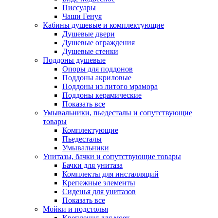
Писсуары
Чаши Генуя
Кабины душевые и комплектующие
Душевые двери
Душевые ограждения
Душевые стенки
Поддоны душевые
Опоры для поддонов
Поддоны акриловые
Поддоны из литого мрамора
Поддоны керамические
Показать все
Умывальники, пьедесталы и сопутствующие
товары
Комплектующие
Пьедесталы
Умывальники
Унитазы, бачки и сопутствующие товары
Бачки для унитаза
Комплекты для инсталляций
Крепежные элементы
Сиденья для унитазов
Показать все
Мойки и подстолья
Крепления для моек