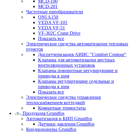
MCD-100
MCD-201
Частотные преобразователи
ONI A150
VEDA VF-101
VEDA VF-51
VF-302C Crane Drive
Показать все
Электрические средства автоматизации тепловых
пунктов
Диспетчеризация АИИС "Comfort Contour"
Клапаны для автоматизации местных
вентиляционных установок
Клапаны поворотные регулирующие и
приводы к ним
Клапаны регулирующие седельные и
приводы к ним
Показать все
Электрические средства управления
теплоснабжением коттеджей
Комнатные термостаты
Продукция Grundfos
Автоматизация и КИП Grundfos
Датчики давления Grundfos
Кондиционеры Grundfos