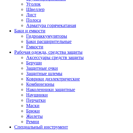
Уголок
Швеллер
Лист
Полоса
Арматура горячекатаная
Баки и емкости
Гидроаккумуляторы
Баки расширительные
Ёмкости
Рабочая одежда, средства защиты
Аксессуары средств защиты
Беруши
Защитные очки
Защитные шлемы
Коврики диэлектрические
Комбинезоны
Наколенники защитные
Наушники
Перчатки
Маски
Брюки
Жилеты
Ремни
Специальный инструмент