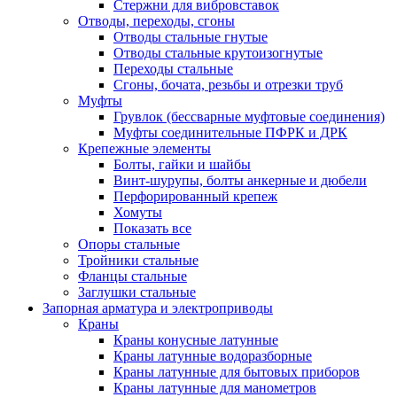
Стержни для вибровставок
Отводы, переходы, сгоны
Отводы стальные гнутые
Отводы стальные крутоизогнутые
Переходы стальные
Сгоны, бочата, резьбы и отрезки труб
Муфты
Грувлок (бессварные муфтовые соединения)
Муфты соединительные ПФРК и ДРК
Крепежные элементы
Болты, гайки и шайбы
Винт-шурупы, болты анкерные и дюбели
Перфорированный крепеж
Хомуты
Показать все
Опоры стальные
Тройники стальные
Фланцы стальные
Заглушки стальные
Запорная арматура и электроприводы
Краны
Краны конусные латунные
Краны латунные водоразборные
Краны латунные для бытовых приборов
Краны латунные для манометров