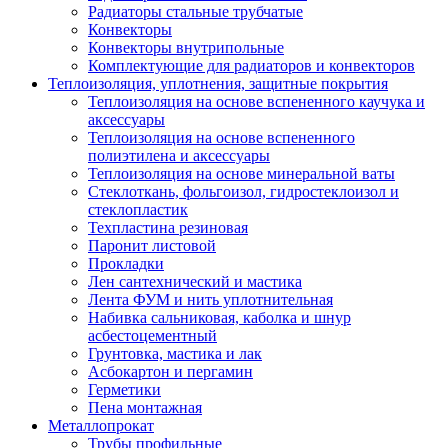
Радиаторы стальные трубчатые
Конвекторы
Конвекторы внутрипольные
Комплектующие для радиаторов и конвекторов
Теплоизоляция, уплотнения, защитные покрытия
Теплоизоляция на основе вспененного каучука и
аксессуары
Теплоизоляция на основе вспененного
полиэтилена и аксессуары
Теплоизоляция на основе минеральной ваты
Стеклоткань, фольгоизол, гидростеклоизол и
стеклопластик
Техпластина резиновая
Паронит листовой
Прокладки
Лен сантехнический и мастика
Лента ФУМ и нить уплотнительная
Набивка сальниковая, каболка и шнур
асбестоцементный
Грунтовка, мастика и лак
Асбокартон и пергамин
Герметики
Пена монтажная
Металлопрокат
Трубы профильные