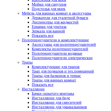
Мойки для санузлов
Подстолья для моек
Мебель для ванных комнат и аксессуары
Держатели для туалетной бумаги
Диспенсеры для жидкостей
Ершики для унитаза
Зеркала для ванной
Показать все
Полотенцесушители и комплектующие
Аксессуары для полотенцесушителей
Комплекты полотенцесушителей
Полотенцесушители водяные
Полотенцесушители электрические
Трапы
Комплектующие для трапов
Трап для подвалов и тех.помещений
Трапы для балконов и террас
Трапы для ванных комнат
Показать все
Инсталляции
Бачки скрытого монтажа
Инсталляции для биде
Инсталляции для смесителей
Инсталляции для умывальников