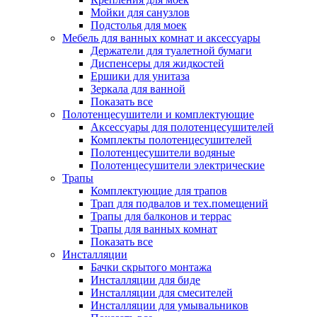
Мойки для санузлов
Подстолья для моек
Мебель для ванных комнат и аксессуары
Держатели для туалетной бумаги
Диспенсеры для жидкостей
Ершики для унитаза
Зеркала для ванной
Показать все
Полотенцесушители и комплектующие
Аксессуары для полотенцесушителей
Комплекты полотенцесушителей
Полотенцесушители водяные
Полотенцесушители электрические
Трапы
Комплектующие для трапов
Трап для подвалов и тех.помещений
Трапы для балконов и террас
Трапы для ванных комнат
Показать все
Инсталляции
Бачки скрытого монтажа
Инсталляции для биде
Инсталляции для смесителей
Инсталляции для умывальников