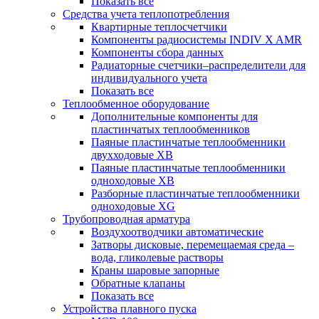
Показать все
Средства учета теплопотребления
Квартирные теплосчетчики
Компоненты радиосистемы INDIV X AMR
Компоненты сбора данных
Радиаторные счетчики–распределители для
индивидуального учета
Показать все
Теплообменное оборудование
Дополнительные компоненты для
пластинчатых теплообменников
Паяные пластинчатые теплообменники
двухходовые XB
Паяные пластинчатые теплообменники
одноходовые ХВ
Разборные пластинчатые теплообменники
одноходовые ХG
Трубопроводная арматура
Воздухоотводчики автоматические
Затворы дисковые, перемещаемая среда –
вода, гликолевые растворы
Краны шаровые запорные
Обратные клапаны
Показать все
Устройства плавного пуска