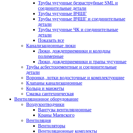
Трубы чугунные безраструбные SML и
соединительные детали
Трубы чугунные ВЧШГ
Трубы чугунные ВЧШГ и соединительные
детали
Трубы чугунные ЧК и соединительные
детали
Показать все
Канализационные люки
Люки, дождеприемники и колодцы
полимерные
Люки, дождеприемники и трапы чугунные
Трубы асбестоцементные и соединительные
детали
Воронки, лотки водосточные и комплектующие
Клапаны канализационные
Кольца и манжеты
Смазка сантехническая
Вентиляционное оборудование
Воздухоотводчики
Вантузы вентиляционные
Краны Маевского
Вентиляция
Вентиляторы
Вентиляционные комплекты