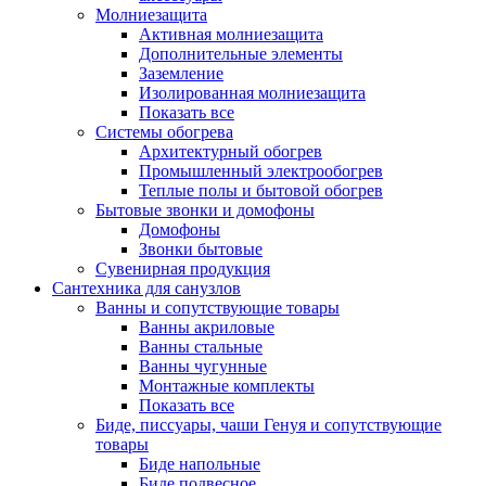
Молниезащита
Активная молниезащита
Дополнительные элементы
Заземление
Изолированная молниезащита
Показать все
Системы обогрева
Архитектурный обогрев
Промышленный электрообогрев
Теплые полы и бытовой обогрев
Бытовые звонки и домофоны
Домофоны
Звонки бытовые
Сувенирная продукция
Сантехника для санузлов
Ванны и сопутствующие товары
Ванны акриловые
Ванны стальные
Ванны чугунные
Монтажные комплекты
Показать все
Биде, писсуары, чаши Генуя и сопутствующие
товары
Биде напольные
Биде подвесное