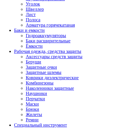
Уголок
Швеллер
Лист
Полоса
Арматура горячекатаная
Баки и емкости
Гидроаккумуляторы
Баки расширительные
Ёмкости
Рабочая одежда, средства защиты
Аксессуары средств защиты
Беруши
Защитные очки
Защитные шлемы
Коврики диэлектрические
Комбинезоны
Наколенники защитные
Наушники
Перчатки
Маски
Брюки
Жилеты
Ремни
Специальный инструмент