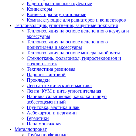
Радиаторы стальные трубчатые
Конвекторы
Конвекторы внутрипольные
Комплектующие для радиаторов и конвекторов
Теплоизоляция, уплотнения, защитные покрытия
Теплоизоляция на основе вспененного каучука и
аксессуары
Теплоизоляция на основе вспененного
полиэтилена и аксессуары
Теплоизоляция на основе минеральной ваты
Стеклоткань, фольгоизол, гидростеклоизол и
стеклопластик
Техпластина резиновая
Паронит листовой
Прокладки
Лен сантехнический и мастика
Лента ФУМ и нить уплотнительная
Набивка сальниковая, каболка и шнур
асбестоцементный
Грунтовка, мастика и лак
Асбокартон и пергамин
Герметики
Пена монтажная
Металлопрокат
Трубы профильные