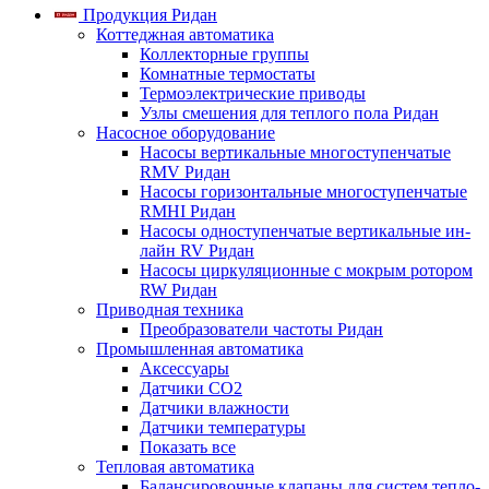
Продукция Ридан
Коттеджная автоматика
Коллекторные группы
Комнатные термостаты
Термоэлектрические приводы
Узлы смешения для теплого пола Ридан
Насосное оборудование
Насосы вертикальные многоступенчатые
RMV Ридан
Насосы горизонтальные многоступенчатые
RMHI Ридан
Насосы одноступенчатые вертикальные ин-
лайн RV Ридан
Насосы циркуляционные с мокрым ротором
RW Ридан
Приводная техника
Преобразователи частоты Ридан
Промышленная автоматика
Аксессуары
Датчики CO2
Датчики влажности
Датчики температуры
Показать все
Тепловая автоматика
Балансировочные клапаны для систем тепло-