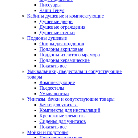
Писсуары
Чаши Генуя
Кабины душевые и комплектующие
Душевые двери
Душевые ограждения
Душевые стенки
Поддоны душевые
Опоры для поддонов
Поддоны акриловые
Поддоны из литого мрамора
Поддоны керамические
Показать все
Умывальники, пьедесталы и сопутствующие
товары
Комплектующие
Пьедесталы
Умывальники
Унитазы, бачки и сопутствующие товары
Бачки для унитаза
Комплекты для инсталляций
Крепежные элементы
Сиденья для унитазов
Показать все
Мойки и подстолья
Крепления для моек