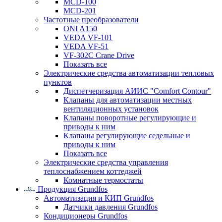
MCD-100
MCD-201
Частотные преобразователи
ONI A150
VEDA VF-101
VEDA VF-51
VF-302C Crane Drive
Показать все
Электрические средства автоматизации тепловых
пунктов
Диспетчеризация АИИС "Comfort Contour"
Клапаны для автоматизации местных
вентиляционных установок
Клапаны поворотные регулирующие и
приводы к ним
Клапаны регулирующие седельные и
приводы к ним
Показать все
Электрические средства управления
теплоснабжением коттеджей
Комнатные термостаты
Продукция Grundfos
Автоматизация и КИП Grundfos
Датчики давления Grundfos
Кондиционеры Grundfos