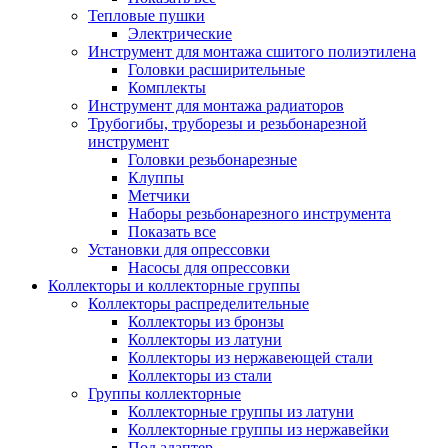
Тепловые пушки
Электрические
Инструмент для монтажа сшитого полиэтилена
Головки расширительные
Комплекты
Инструмент для монтажа радиаторов
Трубогибы, труборезы и резьбонарезной
инструмент
Головки резьбонарезные
Клуппы
Метчики
Наборы резьбонарезного инструмента
Показать все
Установки для опрессовки
Насосы для опрессовки
Коллекторы и коллекторные группы
Коллекторы распределительные
Коллекторы из бронзы
Коллекторы из латуни
Коллекторы из нержавеющей стали
Коллекторы из стали
Группы коллекторные
Коллекторные группы из латуни
Коллекторные группы из нержавейки
Под адаптер