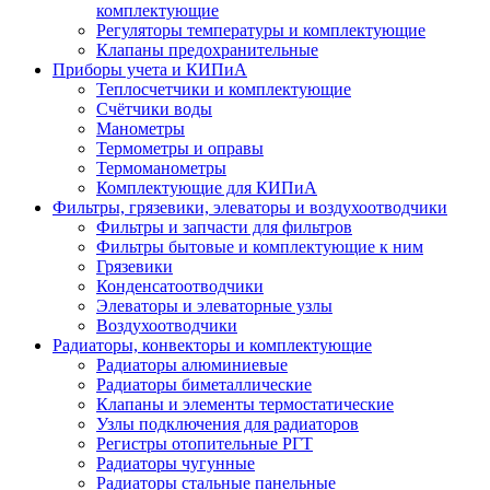
комплектующие
Регуляторы температуры и комплектующие
Клапаны предохранительные
Приборы учета и КИПиА
Теплосчетчики и комплектующие
Счётчики воды
Манометры
Термометры и оправы
Термоманометры
Комплектующие для КИПиА
Фильтры, грязевики, элеваторы и воздухоотводчики
Фильтры и запчасти для фильтров
Фильтры бытовые и комплектующие к ним
Грязевики
Конденсатоотводчики
Элеваторы и элеваторные узлы
Воздухоотводчики
Радиаторы, конвекторы и комплектующие
Радиаторы алюминиевые
Радиаторы биметаллические
Клапаны и элементы термостатические
Узлы подключения для радиаторов
Регистры отопительные РГТ
Радиаторы чугунные
Радиаторы стальные панельные