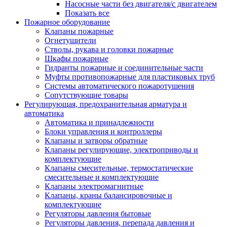
Насосные части без двигателя/с двигателем
Показать все
Пожарное оборудование
Клапаны пожарные
Огнетушители
Стволы, рукава и головки пожарные
Шкафы пожарные
Гидранты пожарные и соединительные части
Муфты противопожарные для пластиковых труб
Системы автоматического пожаротушения
Сопутствующие товары
Регулирующая, предохранительная арматура и
автоматика
Автоматика и принадлежности
Блоки управления и контроллеры
Клапаны и затворы обратные
Клапаны регулирующие, электроприводы и
комплектующие
Клапаны смесительные, термостатические
смесительные и комплектующие
Клапаны электромагнитные
Клапаны, краны балансировочные и
комплектующие
Регуляторы давления бытовые
Регуляторы давления, перепада давления и