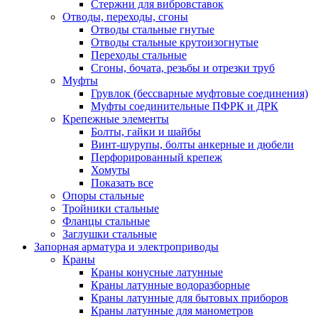
Стержни для вибровставок
Отводы, переходы, сгоны
Отводы стальные гнутые
Отводы стальные крутоизогнутые
Переходы стальные
Сгоны, бочата, резьбы и отрезки труб
Муфты
Грувлок (бессварные муфтовые соединения)
Муфты соединительные ПФРК и ДРК
Крепежные элементы
Болты, гайки и шайбы
Винт-шурупы, болты анкерные и дюбели
Перфорированный крепеж
Хомуты
Показать все
Опоры стальные
Тройники стальные
Фланцы стальные
Заглушки стальные
Запорная арматура и электроприводы
Краны
Краны конусные латунные
Краны латунные водоразборные
Краны латунные для бытовых приборов
Краны латунные для манометров