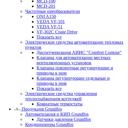
MCD-100
MCD-201
Частотные преобразователи
ONI A150
VEDA VF-101
VEDA VF-51
VF-302C Crane Drive
Показать все
Электрические средства автоматизации тепловых
пунктов
Диспетчеризация АИИС "Comfort Contour"
Клапаны для автоматизации местных
вентиляционных установок
Клапаны поворотные регулирующие и
приводы к ним
Клапаны регулирующие седельные и
приводы к ним
Показать все
Электрические средства управления
теплоснабжением коттеджей
Комнатные термостаты
Продукция Grundfos
Автоматизация и КИП Grundfos
Датчики давления Grundfos
Кондиционеры Grundfos