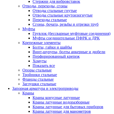
Стержни для вибровставок
Отводы, переходы, сгоны
Отводы стальные гнутые
Отводы стальные крутоизогнутые
Переходы стальные
Сгоны, бочата, резьбы и отрезки труб
Муфты
Грувлок (бессварные муфтовые соединения)
Муфты соединительные ПФРК и ДРК
Крепежные элементы
Болты, гайки и шайбы
Винт-шурупы, болты анкерные и дюбели
Перфорированный крепеж
Хомуты
Показать все
Опоры стальные
Тройники стальные
Фланцы стальные
Заглушки стальные
Запорная арматура и электроприводы
Краны
Краны конусные латунные
Краны латунные водоразборные
Краны латунные для бытовых приборов
Краны латунные для манометров