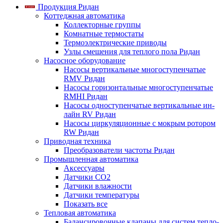
Продукция Ридан
Коттеджная автоматика
Коллекторные группы
Комнатные термостаты
Термоэлектрические приводы
Узлы смешения для теплого пола Ридан
Насосное оборудование
Насосы вертикальные многоступенчатые
RMV Ридан
Насосы горизонтальные многоступенчатые
RMHI Ридан
Насосы одноступенчатые вертикальные ин-
лайн RV Ридан
Насосы циркуляционные с мокрым ротором
RW Ридан
Приводная техника
Преобразователи частоты Ридан
Промышленная автоматика
Аксессуары
Датчики CO2
Датчики влажности
Датчики температуры
Показать все
Тепловая автоматика
Балансировочные клапаны для систем тепло-