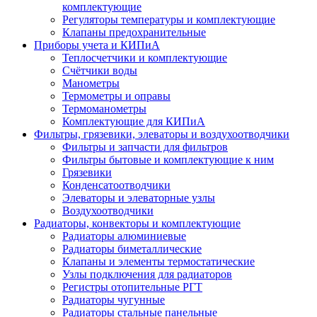
комплектующие
Регуляторы температуры и комплектующие
Клапаны предохранительные
Приборы учета и КИПиА
Теплосчетчики и комплектующие
Счётчики воды
Манометры
Термометры и оправы
Термоманометры
Комплектующие для КИПиА
Фильтры, грязевики, элеваторы и воздухоотводчики
Фильтры и запчасти для фильтров
Фильтры бытовые и комплектующие к ним
Грязевики
Конденсатоотводчики
Элеваторы и элеваторные узлы
Воздухоотводчики
Радиаторы, конвекторы и комплектующие
Радиаторы алюминиевые
Радиаторы биметаллические
Клапаны и элементы термостатические
Узлы подключения для радиаторов
Регистры отопительные РГТ
Радиаторы чугунные
Радиаторы стальные панельные