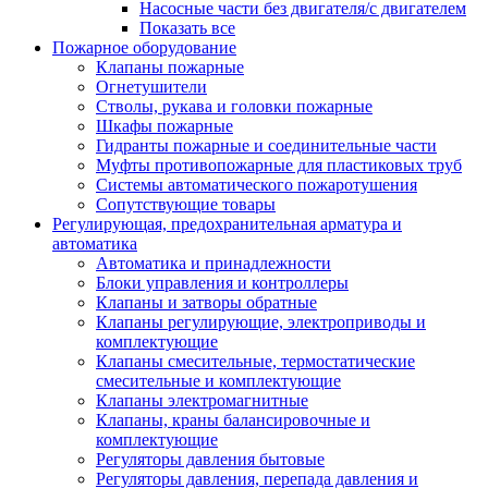
Насосные части без двигателя/с двигателем
Показать все
Пожарное оборудование
Клапаны пожарные
Огнетушители
Стволы, рукава и головки пожарные
Шкафы пожарные
Гидранты пожарные и соединительные части
Муфты противопожарные для пластиковых труб
Системы автоматического пожаротушения
Сопутствующие товары
Регулирующая, предохранительная арматура и
автоматика
Автоматика и принадлежности
Блоки управления и контроллеры
Клапаны и затворы обратные
Клапаны регулирующие, электроприводы и
комплектующие
Клапаны смесительные, термостатические
смесительные и комплектующие
Клапаны электромагнитные
Клапаны, краны балансировочные и
комплектующие
Регуляторы давления бытовые
Регуляторы давления, перепада давления и