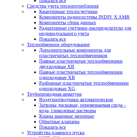
Показать все
Средства учета теплопотребления
Квартирные теплосчетчики
Компоненты радиосистемы INDIV X AMR
Компоненты сбора данных
Радиаторные счетчики–распределители для
индивидуального учета
Показать все
Теплообменное оборудование
Дополнительные компоненты для
пластинчатых теплообменников
Паяные пластинчатые теплообменники
двухходовые XB
Паяные пластинчатые теплообменники
одноходовые ХВ
Разборные пластинчатые теплообменники
одноходовые ХG
Трубопроводная арматура
Воздухоотводчики автоматические
Затворы дисковые, перемещаемая среда –
вода, гликолевые растворы
Краны шаровые запорные
Обратные клапаны
Показать все
Устройства плавного пуска