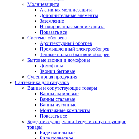
Молниезащита
Активная молниезащита
Дополнительные элементы
Заземление
Изолированная молниезащита
Показать все
Системы обогрева
Архитектурный обогрев
Промышленный электрообогрев
Теплые полы и бытовой обогрев
Бытовые звонки и домофоны
Домофоны
Звонки бытовые
Сувенирная продукция
Сантехника для санузлов
Ванны и сопутствующие товары
Ванны акриловые
Ванны стальные
Ванны чугунные
Монтажные комплекты
Показать все
Биде, писсуары, чаши Генуя и сопутствующие
товары
Биде напольные
Биде подвесное