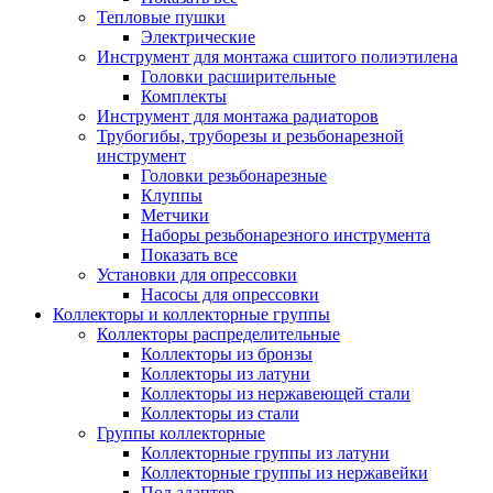
Тепловые пушки
Электрические
Инструмент для монтажа сшитого полиэтилена
Головки расширительные
Комплекты
Инструмент для монтажа радиаторов
Трубогибы, труборезы и резьбонарезной
инструмент
Головки резьбонарезные
Клуппы
Метчики
Наборы резьбонарезного инструмента
Показать все
Установки для опрессовки
Насосы для опрессовки
Коллекторы и коллекторные группы
Коллекторы распределительные
Коллекторы из бронзы
Коллекторы из латуни
Коллекторы из нержавеющей стали
Коллекторы из стали
Группы коллекторные
Коллекторные группы из латуни
Коллекторные группы из нержавейки
Под адаптер