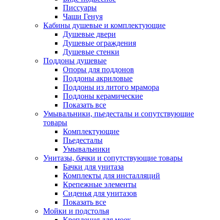
Писсуары
Чаши Генуя
Кабины душевые и комплектующие
Душевые двери
Душевые ограждения
Душевые стенки
Поддоны душевые
Опоры для поддонов
Поддоны акриловые
Поддоны из литого мрамора
Поддоны керамические
Показать все
Умывальники, пьедесталы и сопутствующие
товары
Комплектующие
Пьедесталы
Умывальники
Унитазы, бачки и сопутствующие товары
Бачки для унитаза
Комплекты для инсталляций
Крепежные элементы
Сиденья для унитазов
Показать все
Мойки и подстолья
Крепления для моек