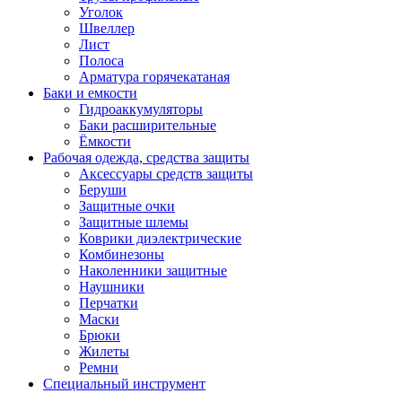
Уголок
Швеллер
Лист
Полоса
Арматура горячекатаная
Баки и емкости
Гидроаккумуляторы
Баки расширительные
Ёмкости
Рабочая одежда, средства защиты
Аксессуары средств защиты
Беруши
Защитные очки
Защитные шлемы
Коврики диэлектрические
Комбинезоны
Наколенники защитные
Наушники
Перчатки
Маски
Брюки
Жилеты
Ремни
Специальный инструмент