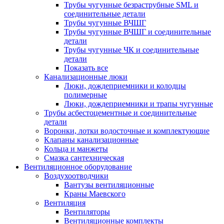
Трубы чугунные безраструбные SML и
соединительные детали
Трубы чугунные ВЧШГ
Трубы чугунные ВЧШГ и соединительные
детали
Трубы чугунные ЧК и соединительные
детали
Показать все
Канализационные люки
Люки, дождеприемники и колодцы
полимерные
Люки, дождеприемники и трапы чугунные
Трубы асбестоцементные и соединительные
детали
Воронки, лотки водосточные и комплектующие
Клапаны канализационные
Кольца и манжеты
Смазка сантехническая
Вентиляционное оборудование
Воздухоотводчики
Вантузы вентиляционные
Краны Маевского
Вентиляция
Вентиляторы
Вентиляционные комплекты