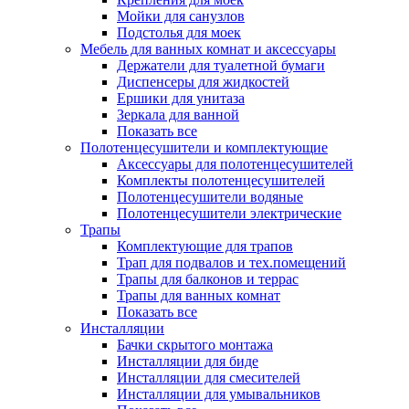
Мойки для санузлов
Подстолья для моек
Мебель для ванных комнат и аксессуары
Держатели для туалетной бумаги
Диспенсеры для жидкостей
Ершики для унитаза
Зеркала для ванной
Показать все
Полотенцесушители и комплектующие
Аксессуары для полотенцесушителей
Комплекты полотенцесушителей
Полотенцесушители водяные
Полотенцесушители электрические
Трапы
Комплектующие для трапов
Трап для подвалов и тех.помещений
Трапы для балконов и террас
Трапы для ванных комнат
Показать все
Инсталляции
Бачки скрытого монтажа
Инсталляции для биде
Инсталляции для смесителей
Инсталляции для умывальников