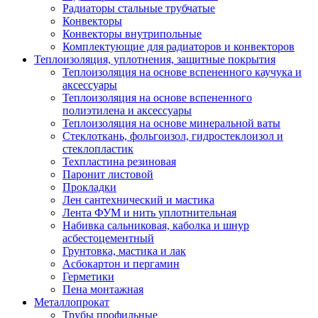
Радиаторы стальные трубчатые
Конвекторы
Конвекторы внутрипольные
Комплектующие для радиаторов и конвекторов
Теплоизоляция, уплотнения, защитные покрытия
Теплоизоляция на основе вспененного каучука и
аксессуары
Теплоизоляция на основе вспененного
полиэтилена и аксессуары
Теплоизоляция на основе минеральной ваты
Стеклоткань, фольгоизол, гидростеклоизол и
стеклопластик
Техпластина резиновая
Паронит листовой
Прокладки
Лен сантехнический и мастика
Лента ФУМ и нить уплотнительная
Набивка сальниковая, каболка и шнур
асбестоцементный
Грунтовка, мастика и лак
Асбокартон и пергамин
Герметики
Пена монтажная
Металлопрокат
Трубы профильные